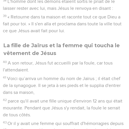
38
L'homme dont les démons étaient sortis le priait de le
laisser rester avec lui, mais Jésus le renvoya en disant :
39
« Retourne dans ta maison et raconte tout ce que Dieu a
fait pour toi. » Il s'en alla et proclama dans toute la ville tout
ce que Jésus avait fait pour lui.
La fille de Jaïrus et la femme qui toucha le
vêtement de Jésus
40
A son retour, Jésus fut accueilli par la foule, car tous
l'attendaient.
41
Voici qu’arriva un homme du nom de Jaïrus ; il était chef
de la synagogue. Il se jeta à ses pieds et le supplia d'entrer
dans sa maison,
42
parce qu'il avait une fille unique d'environ 12 ans qui était
mourante. Pendant que Jésus s'y rendait, la foule le serrait
de tous côtés.
43
Or il y avait une femme qui souffrait d'hémorragies depuis