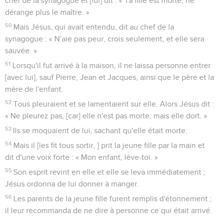
chef de la synagogue et [lui] dit : « Ta fille est morte, ne
dérange plus le maître. »
50
Mais Jésus, qui avait entendu, dit au chef de la
synagogue : « N’aie pas peur, crois seulement, et elle sera
sauvée. »
51
Lorsqu'il fut arrivé à la maison, il ne laissa personne entrer
[avec lui], sauf Pierre, Jean et Jacques, ainsi que le père et la
mère de l'enfant.
52
Tous pleuraient et se lamentaient sur elle. Alors Jésus dit :
« Ne pleurez pas, [car] elle n'est pas morte, mais elle dort. »
53
Ils se moquaient de lui, sachant qu'elle était morte.
54
Mais il [les fit tous sortir, ] prit la jeune fille par la main et
dit d'une voix forte : « Mon enfant, lève-toi. »
55
Son esprit revint en elle et elle se leva immédiatement ;
Jésus ordonna de lui donner à manger.
56
Les parents de la jeune fille furent remplis d'étonnement ;
il leur recommanda de ne dire à personne ce qui était arrivé.