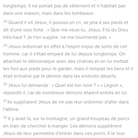
longtemps. Il ne portait pas de vêtement et n’habitait pas
dans une maison, mais dans les tombeaux.
28
Quand il vit Jésus, il poussa un cri, se jeta à ses pieds et
dit d'une voix forte : « Que me veux-tu, Jésus, Fils du Dieu
très-haut ? Je t'en supplie, ne me tourmente pas. »
29
Jésus ordonnait en effet à l'esprit impur de sortir de cet
homme, car il s'était emparé de lui depuis longtemps. On
attachait le démoniaque avec des chaînes et on lui mettait
les fers aux pieds pour le garder, mais il rompait les liens et il
était entraîné par le démon dans les endroits déserts.
30
Jésus lui demanda : « Quel est ton nom ? » « Légion »,
répondit-il, car de nombreux démons étaient entrés en lui.
31
Ils suppliaient Jésus de ne pas leur ordonner d'aller dans
l'abîme.
32
Il y avait là, sur la montagne, un grand troupeau de porcs
en train de chercher à manger. Les démons supplièrent
Jésus de leur permettre d'entrer dans ces porcs. Il le leur