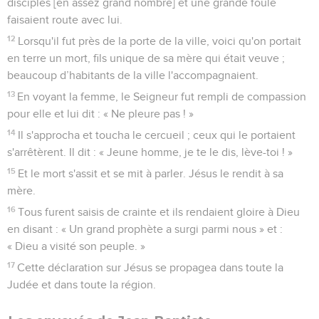
disciples [en assez grand nombre] et une grande foule
faisaient route avec lui.
12
Lorsqu'il fut près de la porte de la ville, voici qu'on portait
en terre un mort, fils unique de sa mère qui était veuve ;
beaucoup d’habitants de la ville l'accompagnaient.
13
En voyant la femme, le Seigneur fut rempli de compassion
pour elle et lui dit : « Ne pleure pas ! »
14
Il s'approcha et toucha le cercueil ; ceux qui le portaient
s'arrêtèrent. Il dit : « Jeune homme, je te le dis, lève-toi ! »
15
Et le mort s'assit et se mit à parler. Jésus le rendit à sa
mère.
16
Tous furent saisis de crainte et ils rendaient gloire à Dieu
en disant : « Un grand prophète a surgi parmi nous » et :
« Dieu a visité son peuple. »
17
Cette déclaration sur Jésus se propagea dans toute la
Judée et dans toute la région.