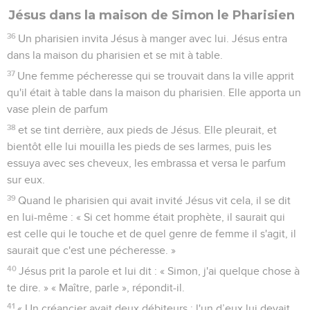
Jésus dans la maison de Simon le Pharisien
36
Un pharisien invita Jésus à manger avec lui. Jésus entra
dans la maison du pharisien et se mit à table.
37
Une femme pécheresse qui se trouvait dans la ville apprit
qu'il était à table dans la maison du pharisien. Elle apporta un
vase plein de parfum
38
et se tint derrière, aux pieds de Jésus. Elle pleurait, et
bientôt elle lui mouilla les pieds de ses larmes, puis les
essuya avec ses cheveux, les embrassa et versa le parfum
sur eux.
39
Quand le pharisien qui avait invité Jésus vit cela, il se dit
en lui-même : « Si cet homme était prophète, il saurait qui
est celle qui le touche et de quel genre de femme il s'agit, il
saurait que c'est une pécheresse. »
40
Jésus prit la parole et lui dit : « Simon, j'ai quelque chose à
te dire. » « Maître, parle », répondit-il.
41
« Un créancier avait deux débiteurs : l'un d’eux lui devait