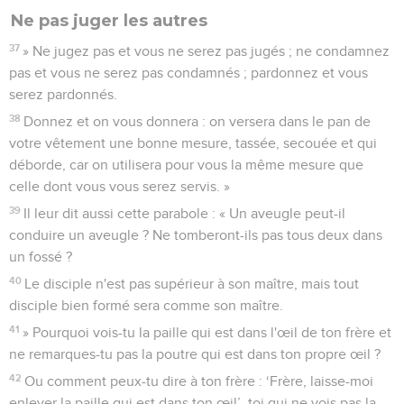
Ne pas juger les autres
37
» Ne jugez pas et vous ne serez pas jugés ; ne condamnez
pas et vous ne serez pas condamnés ; pardonnez et vous
serez pardonnés.
38
Donnez et on vous donnera : on versera dans le pan de
votre vêtement une bonne mesure, tassée, secouée et qui
déborde, car on utilisera pour vous la même mesure que
celle dont vous vous serez servis. »
39
Il leur dit aussi cette parabole : « Un aveugle peut-il
conduire un aveugle ? Ne tomberont-ils pas tous deux dans
un fossé ?
40
Le disciple n'est pas supérieur à son maître, mais tout
disciple bien formé sera comme son maître.
41
» Pourquoi vois-tu la paille qui est dans l'œil de ton frère et
ne remarques-tu pas la poutre qui est dans ton propre œil ?
42
Ou comment peux-tu dire à ton frère : ‘Frère, laisse-moi
enlever la paille qui est dans ton œil’, toi qui ne vois pas la