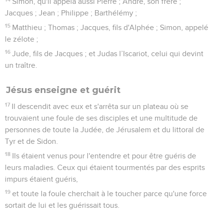
Simon, qu'il appela aussi Pierre ; André, son frère ;
Jacques ; Jean ; Philippe ; Barthélémy ;
15
Matthieu ; Thomas ; Jacques, fils d'Alphée ; Simon, appelé
le zélote ;
16
Jude, fils de Jacques ; et Judas l’Iscariot, celui qui devint
un traître.
Jésus enseigne et guérit
17
Il descendit avec eux et s'arrêta sur un plateau où se
trouvaient une foule de ses disciples et une multitude de
personnes de toute la Judée, de Jérusalem et du littoral de
Tyr et de Sidon.
18
Ils étaient venus pour l'entendre et pour être guéris de
leurs maladies. Ceux qui étaient tourmentés par des esprits
impurs étaient guéris,
19
et toute la foule cherchait à le toucher parce qu'une force
sortait de lui et les guérissait tous.