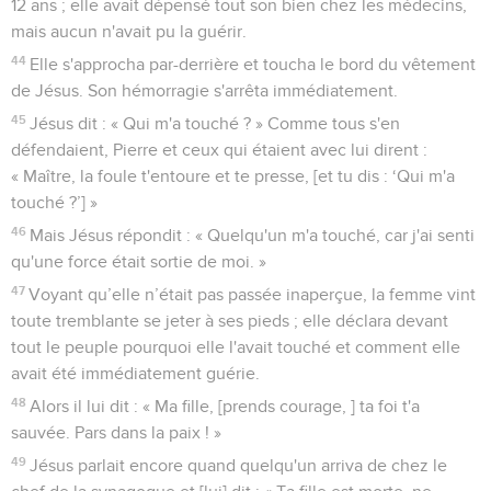
12 ans ; elle avait dépensé tout son bien chez les médecins,
mais aucun n'avait pu la guérir.
44
Elle s'approcha par-derrière et toucha le bord du vêtement
de Jésus. Son hémorragie s'arrêta immédiatement.
45
Jésus dit : « Qui m'a touché ? » Comme tous s'en
défendaient, Pierre et ceux qui étaient avec lui dirent :
« Maître, la foule t'entoure et te presse, [et tu dis : ‘Qui m'a
touché ?’] »
46
Mais Jésus répondit : « Quelqu'un m'a touché, car j'ai senti
qu'une force était sortie de moi. »
47
Voyant qu’elle n’était pas passée inaperçue, la femme vint
toute tremblante se jeter à ses pieds ; elle déclara devant
tout le peuple pourquoi elle l'avait touché et comment elle
avait été immédiatement guérie.
48
Alors il lui dit : « Ma fille, [prends courage, ] ta foi t'a
sauvée. Pars dans la paix ! »
49
Jésus parlait encore quand quelqu'un arriva de chez le