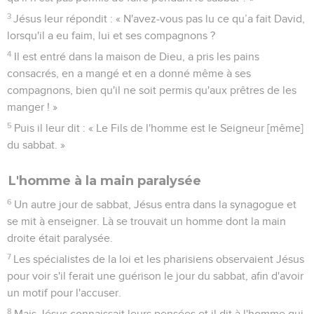
3
Jésus leur répondit : « N'avez-vous pas lu ce qu’a fait David,
lorsqu'il a eu faim, lui et ses compagnons ?
4
Il est entré dans la maison de Dieu, a pris les pains
consacrés, en a mangé et en a donné même à ses
compagnons, bien qu'il ne soit permis qu'aux prêtres de les
manger ! »
5
Puis il leur dit : « Le Fils de l'homme est le Seigneur [même]
du sabbat. »
L'homme à la main paralysée
6
Un autre jour de sabbat, Jésus entra dans la synagogue et
se mit à enseigner. Là se trouvait un homme dont la main
droite était paralysée.
7
Les spécialistes de la loi et les pharisiens observaient Jésus
pour voir s'il ferait une guérison le jour du sabbat, afin d'avoir
un motif pour l'accuser.
8
Mais Jésus connaissait leurs pensées et il dit à l'homme qui