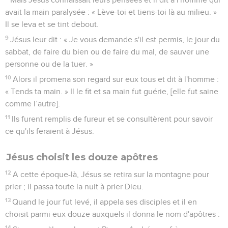
avait la main paralysée : « Lève-toi et tiens-toi là au milieu. »
Il se leva et se tint debout.
9
Jésus leur dit : « Je vous demande s'il est permis, le jour du
sabbat, de faire du bien ou de faire du mal, de sauver une
personne ou de la tuer. »
10
Alors il promena son regard sur eux tous et dit à l'homme :
« Tends ta main. » Il le fit et sa main fut guérie, [elle fut saine
comme l’autre].
11
Ils furent remplis de fureur et se consultèrent pour savoir
ce qu'ils feraient à Jésus.
Jésus choisit les douze apôtres
12
A cette époque-là, Jésus se retira sur la montagne pour
prier ; il passa toute la nuit à prier Dieu.
13
Quand le jour fut levé, il appela ses disciples et il en
choisit parmi eux douze auxquels il donna le nom d'apôtres :
14