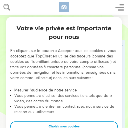
malades.
32
Je ne suis pas venu appeler des justes, mais des
pécheurs, à changer d’attitude. »
Segond 21
Votre vie privée est importante
Luc
5
Jésus et le jeûne
pour nous
33
Ils lui dirent : « Pourquoi les disciples de Jean, tout comme
ceux des pharisiens, jeûnent-ils fréquemment et font-ils des
En cliquant sur le bouton « Accepter tous les cookies », vous
prières, tandis que les tiens mangent et boivent ? »
acceptez que TopChrétien utilise des traceurs (comme des
34
cookies ou l'identifiant unique de votre compte utilisateur) et
Jésus leur répondit : « Pouvez-vous faire jeûner les invités
traite vos données à caractère personnel (comme vos
à la noce pendant que le marié est avec eux ?
données de navigation et les informations renseignées dans
35
Les jours viendront où le marié leur sera enlevé, alors ils
votre compte utilisateur) dans les buts suivants :
jeûneront durant ces jours-là. »
Mesurer l'audience de notre service
36
Il leur dit aussi une parabole : « Personne ne déchire un
Vous permettre d'utiliser des services tiers tels que de la
morceau de tissu d'un habit neuf pour le mettre à un vieil
vidéo, des cartes du monde…
Vous permettre d'entrer en contact avec notre service de
habit, sinon il déchire l'habit neuf et le morceau qu'il en a
relation aux utilisateurs.
pris n'est pas assorti avec le vieux.
37
Et personne ne met du vin nouveau dans de vieilles
Choisir mes cookies