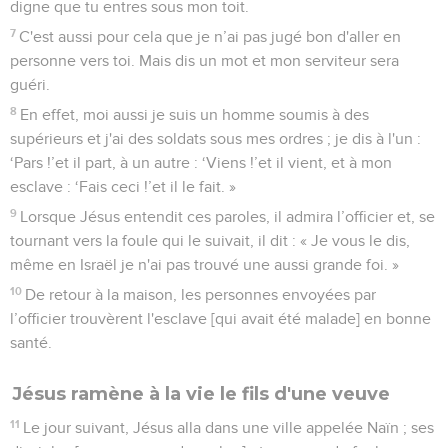
digne que tu entres sous mon toit.
7
C'est aussi pour cela que je n’ai pas jugé bon d'aller en
personne vers toi. Mais dis un mot et mon serviteur sera
guéri.
8
En effet, moi aussi je suis un homme soumis à des
supérieurs et j'ai des soldats sous mes ordres ; je dis à l'un :
‘Pars !’et il part, à un autre : ‘Viens !’et il vient, et à mon
esclave : ‘Fais ceci !’et il le fait. »
9
Lorsque Jésus entendit ces paroles, il admira l’officier et, se
tournant vers la foule qui le suivait, il dit : « Je vous le dis,
même en Israël je n'ai pas trouvé une aussi grande foi. »
10
De retour à la maison, les personnes envoyées par
l’officier trouvèrent l'esclave [qui avait été malade] en bonne
santé.
Jésus ramène à la vie le fils d'une veuve
11
Le jour suivant, Jésus alla dans une ville appelée Naïn ; ses