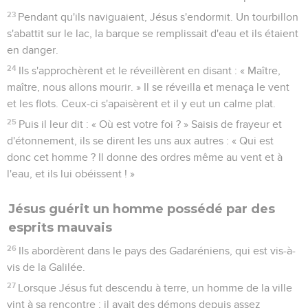
23
Pendant qu'ils naviguaient, Jésus s'endormit. Un tourbillon
s'abattit sur le lac, la barque se remplissait d'eau et ils étaient
en danger.
24
Ils s'approchèrent et le réveillèrent en disant : « Maître,
maître, nous allons mourir. » Il se réveilla et menaça le vent
et les flots. Ceux-ci s'apaisèrent et il y eut un calme plat.
25
Puis il leur dit : « Où est votre foi ? » Saisis de frayeur et
d'étonnement, ils se dirent les uns aux autres : « Qui est
donc cet homme ? Il donne des ordres même au vent et à
l'eau, et ils lui obéissent ! »
Jésus guérit un homme possédé par des
esprits mauvais
26
Ils abordèrent dans le pays des Gadaréniens, qui est vis-à-
vis de la Galilée.
27
Lorsque Jésus fut descendu à terre, un homme de la ville
vint à sa rencontre ; il avait des démons depuis assez