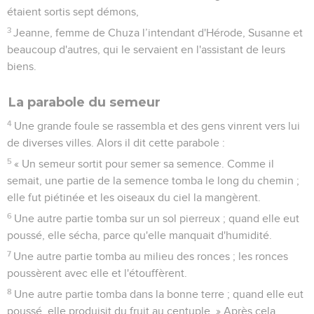
étaient sortis sept démons,
3
Jeanne, femme de Chuza l’intendant d'Hérode, Susanne et
beaucoup d'autres, qui le servaient en l'assistant de leurs
biens.
La parabole du semeur
4
Une grande foule se rassembla et des gens vinrent vers lui
de diverses villes. Alors il dit cette parabole :
5
« Un semeur sortit pour semer sa semence. Comme il
semait, une partie de la semence tomba le long du chemin ;
elle fut piétinée et les oiseaux du ciel la mangèrent.
6
Une autre partie tomba sur un sol pierreux ; quand elle eut
poussé, elle sécha, parce qu'elle manquait d'humidité.
7
Une autre partie tomba au milieu des ronces ; les ronces
poussèrent avec elle et l'étouffèrent.
8
Une autre partie tomba dans la bonne terre ; quand elle eut
poussé, elle produisit du fruit au centuple. » Après cela,