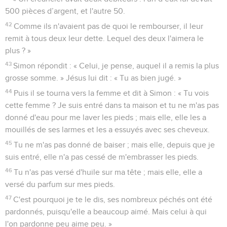
500 pièces d’argent, et l'autre 50.
42
Comme ils n'avaient pas de quoi le rembourser, il leur
remit à tous deux leur dette. Lequel des deux l'aimera le
plus ? »
43
Simon répondit : « Celui, je pense, auquel il a remis la plus
grosse somme. » Jésus lui dit : « Tu as bien jugé. »
44
Puis il se tourna vers la femme et dit à Simon : « Tu vois
cette femme ? Je suis entré dans ta maison et tu ne m'as pas
donné d'eau pour me laver les pieds ; mais elle, elle les a
mouillés de ses larmes et les a essuyés avec ses cheveux.
45
Tu ne m'as pas donné de baiser ; mais elle, depuis que je
suis entré, elle n'a pas cessé de m'embrasser les pieds.
46
Tu n'as pas versé d'huile sur ma tête ; mais elle, elle a
versé du parfum sur mes pieds.
47
C'est pourquoi je te le dis, ses nombreux péchés ont été
pardonnés, puisqu'elle a beaucoup aimé. Mais celui à qui
l'on pardonne peu aime peu. »