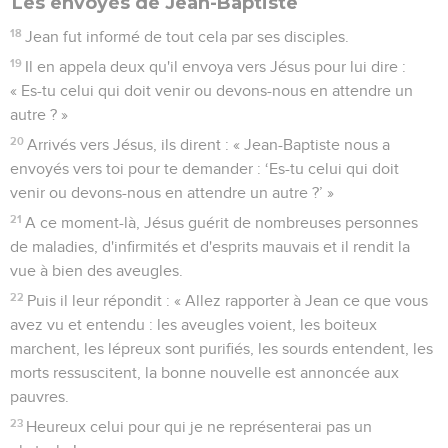
Les envoyés de Jean-Baptiste
18
Jean fut informé de tout cela par ses disciples.
19
Il en appela deux qu'il envoya vers Jésus pour lui dire :
« Es-tu celui qui doit venir ou devons-nous en attendre un
autre ? »
20
Arrivés vers Jésus, ils dirent : « Jean-Baptiste nous a
envoyés vers toi pour te demander : ‘Es-tu celui qui doit
venir ou devons-nous en attendre un autre ?’ »
21
A ce moment-là, Jésus guérit de nombreuses personnes
de maladies, d'infirmités et d'esprits mauvais et il rendit la
vue à bien des aveugles.
22
Puis il leur répondit : « Allez rapporter à Jean ce que vous
avez vu et entendu : les aveugles voient, les boiteux
marchent, les lépreux sont purifiés, les sourds entendent, les
morts ressuscitent, la bonne nouvelle est annoncée aux
pauvres.
23
Heureux celui pour qui je ne représenterai pas un