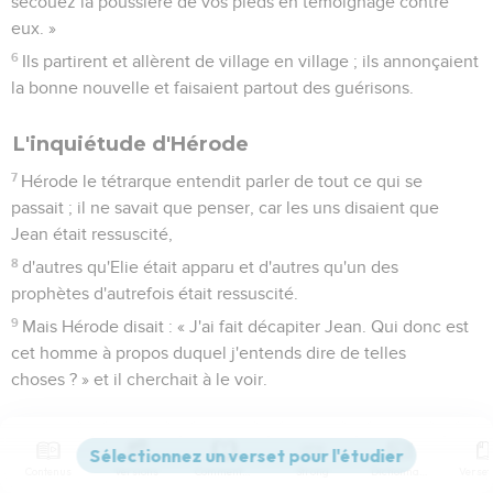
secouez la poussière de vos pieds en témoignage contre
eux. »
6
Ils partirent et allèrent de village en village ; ils annonçaient
la bonne nouvelle et faisaient partout des guérisons.
L'inquiétude d'Hérode
7
Hérode le tétrarque entendit parler de tout ce qui se
passait ; il ne savait que penser, car les uns disaient que
Jean était ressuscité,
8
d'autres qu'Elie était apparu et d'autres qu'un des
prophètes d'autrefois était ressuscité.
9
Mais Hérode disait : « J'ai fait décapiter Jean. Qui donc est
cet homme à propos duquel j'entends dire de telles
choses ? » et il cherchait à le voir.
Jésus nourrit cinq mille hommes
10
A leur retour, les apôtres racontèrent à Jésus tout ce qu'ils
Contenus
Versions
Commentaires
Strong
Dictionnaire