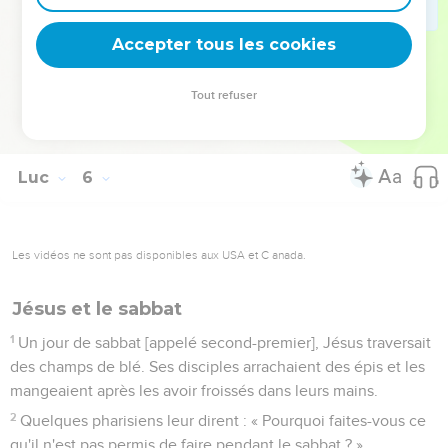
outres, sinon le vin nouveau fait éclater les outres, il coule et
les outres sont perdues.
Accepter tous les cookies
38
Mais il faut mettre le vin nouveau dans des outres neuves
[et les deux se conservent].
Tout refuser
39
Et [aussitôt] après avoir bu du vin vieux, personne ne veut
du nouveau, car il dit : ‘Le vieux est meilleur.’ »
Luc
6
Les vidéos ne sont pas disponibles aux USA et C anada.
Jésus et le sabbat
1
Un jour de sabbat [appelé second-premier], Jésus traversait
des champs de blé. Ses disciples arrachaient des épis et les
mangeaient après les avoir froissés dans leurs mains.
2
Quelques pharisiens leur dirent : « Pourquoi faites-vous ce
qu'il n'est pas permis de faire pendant le sabbat ? »