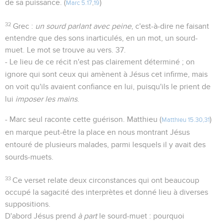
de sa puissance. (
)
Marc 5.17
,
19
32
Grec :
un sourd parlant avec peine
, c'est-à-dire ne faisant
entendre que des sons inarticulés, en un mot, un sourd-
muet. Le mot se trouve au vers. 37.
- Le lieu de ce récit n'est pas clairement déterminé ; on
ignore qui sont ceux qui amènent à Jésus cet infirme, mais
on voit qu'ils avaient confiance en lui, puisqu'ils le prient de
lui
imposer les mains
.
- Marc seul raconte cette guérison. Matthieu (
)
Matthieu 15.30,31
en marque peut-être la place en nous montrant Jésus
entouré de plusieurs malades, parmi lesquels il y avait des
sourds-muets.
33
Ce verset relate deux circonstances qui ont beaucoup
occupé la sagacité des interprètes et donné lieu à diverses
suppositions.
D'abord Jésus prend
à part
le sourd-muet : pourquoi