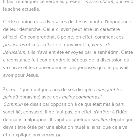
Il faut remarquer ce verbe au présent :
s'assemblent
, qui rend
la scène actuelle.
Cette réunion des adversaires de Jésus montre l'importance
de leur démarche. Celle-ci avait peut-être un caractère
officiel. On comprendrait à peine, en effet, comment ces
pharisiens
et ces
scribes
se trouvaient là,
venus de
Jérusalem
, s'ils n'avaient été envoyés par le sanhédrin. Cette
circonstance fait comprendre le sérieux de la discussion qui
va suivre et les conséquences dangereuses qu'elle pouvait
avoir pour Jésus.
2
Grec : "que quelques-uns de ses disciples
mangent les
pains
(hébraïsme) avec des
mains communes
."
Commun
se disait par opposition à ce qui était mis à part,
sanctifié, consacré. Il ne faut pas, en effet, s'arrêter à l'idée
de mains malpropres. Il s'agit de quelque
souillure
légale qui
devait être ôtée par une ablution rituelle, ainsi que cela va
être expliqué aux
.
versets 3,4