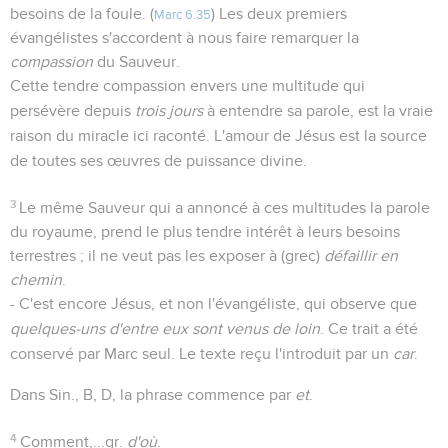
besoins de la foule. (
) Les deux premiers
Marc 6.35
évangélistes s'accordent à nous faire remarquer la
compassion
du Sauveur.
Cette tendre compassion envers une multitude qui
persévère depuis
trois jours
à entendre sa parole, est la vraie
raison du miracle ici raconté. L'amour de Jésus est la source
de toutes ses œuvres de puissance divine.
3
Le même Sauveur qui a annoncé à ces multitudes la parole
du royaume, prend le plus tendre intérêt à leurs besoins
terrestres ; il ne veut pas les exposer à (grec)
défaillir en
chemin
.
- C'est encore Jésus, et non l'évangéliste, qui observe que
quelques-uns d'entre eux sont venus de loin
. Ce trait a été
conservé par Marc seul. Le texte reçu l'introduit par un
car
.
Dans Sin., B, D, la phrase commence par
et
.
4
Comment,...gr.
d'où
.