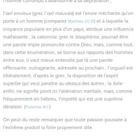
l'homme corrompu s'abandonne à sa dépravation ;
l'
œil envieux
(grec l'
œil mauvais
) est l'envie méchante qu'on
porte à un homme (comparez
) et à laquelle la
Matthieu 20.15
croyance populaire en plus d'un pays, attribue une influence
malfaisante ; la
calomnie
, grec le
blasphème
, pourrait être
une parole impie prononcée contre Dieu, mais, comme tout,
dans cette énumération, se borne aux rapports des hommes
entre eux, il vaut mieux entendre par là une parole
offensante, outrageante, adressée au prochain ; l'
orgueil
est
littéralement, d'après le grec, la disposition de l'esprit
superbe qui veut
paraître au-dessus
des autres ; la
folie
enfin, ne signifie point ici l'aliénation mentale, mais, comme
fréquemment en hébreu, l'impiété qui est une suprême
déraison. (
.)
Psaumes 14.1
On peut du reste remarquer que toute passion poussée à
l'extrême produit la folie proprement dite.