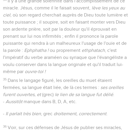
Il y a une grande solennité dans l'accomplissement de ce
miracle. Jésus, comme il le faisait souvent,
lève les yeux au
ciel
, où son regard cherchait auprès de Dieu toute lumière et
toute puissance ; il soupire, soit en faisant monter vers Dieu
son ardente prière, soit par la douleur qu'il éprouvait en
prenant sur lui nos infirmités ; enfin il prononce la parole
puissante qui rendra à un malheureux l'usage de l'ouïe et de
la parole :
Ephphatha !
ou proprement
ethphatach
, c'est
l'impératif du verbe araméen ou syriaque que l'évangéliste a
voulu conserver dans la langue originale et qu'il traduit lui-
même par
ouvre-toi !
35
Dans le langage figuré, les oreilles du muet étaient
fermées, sa langue était liée, de là ces termes :
ses oreilles
furent ouvertes, et
(grec)
le lien de sa langue fut délié
.
-
Aussitôt
manque dans B, D, A, etc.
-
Il parlait très bien
, grec
droitement, correctement
.
36
Voir, sur ces défenses de Jésus de publier ses miracles,