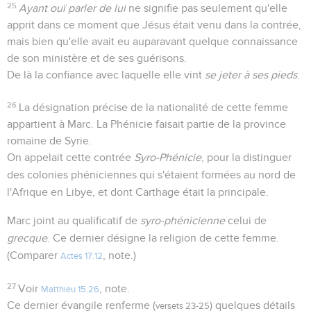
25
Ayant ouï parler de lui
ne signifie pas seulement qu'elle
apprit dans ce moment que Jésus était venu dans la contrée,
mais bien qu'elle avait eu auparavant quelque connaissance
de son ministère et de ses guérisons.
De là la confiance avec laquelle elle vint
se jeter à ses pieds
.
26
La désignation précise de la nationalité de cette femme
appartient à Marc. La Phénicie faisait partie de la province
romaine de Syrie.
On appelait cette contrée
Syro-Phénicie
, pour la distinguer
des colonies phéniciennes qui s'étaient formées au nord de
l'Afrique en Libye, et dont Carthage était la principale.
Marc joint au qualificatif de
syro-phénicienne
celui de
grecque
. Ce dernier désigne la religion de cette femme.
(Comparer
, note.)
Actes 17.12
27
Voir
, note.
Matthieu 15.26
Ce dernier évangile renferme (
) quelques détails
versets 23-25