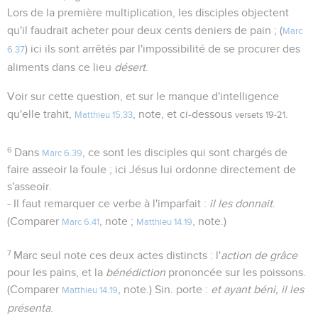
Lors de la première multiplication, les disciples objectent
qu'il faudrait acheter pour deux cents deniers de pain ; (
Marc
) ici ils sont arrêtés par l'impossibilité de se procurer des
6.37
aliments dans ce lieu
désert
.
Voir sur cette question, et sur le manque d'intelligence
qu'elle trahit,
, note, et ci-dessous
.
Matthieu 15.33
versets 19-21
6
Dans
, ce sont les disciples qui sont chargés de
Marc 6.39
faire asseoir la foule ; ici Jésus lui ordonne directement de
s'asseoir.
- Il faut remarquer ce verbe à l'imparfait :
il les donnait
.
(Comparer
, note ;
, note.)
Marc 6.41
Matthieu 14.19
7
Marc seul note ces deux actes distincts : l'
action de grâce
pour les pains, et la
bénédiction
prononcée sur les poissons.
(Comparer
, note.) Sin. porte :
et ayant béni, il les
Matthieu 14.19
présenta
.