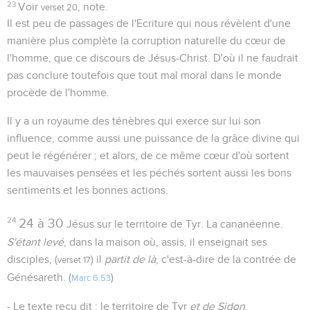
23
Voir
, note.
verset 20
Il est peu de passages de l'Ecriture qui nous révèlent d'une
manière plus complète la corruption naturelle du cœur de
l'homme, que ce discours de Jésus-Christ. D'où il ne faudrait
pas conclure toutefois que tout mal moral dans le monde
procède de l'homme.
Il y a un royaume des ténèbres qui exerce sur lui son
influence, comme aussi une puissance de la grâce divine qui
peut le régénérer ; et alors, de ce même cœur d'où sortent
les mauvaises pensées et les péchés sortent aussi les bons
sentiments et les bonnes actions.
24
24 à 30
Jésus sur le territoire de Tyr. La cananéenne.
S'étant levé
, dans la maison où, assis, il enseignait ses
disciples, (
) il
partit de là
, c'est-à-dire de la contrée de
verset 17
Génésareth. (
)
Marc 6.53
- Le texte reçu dit : le territoire de Tyr
et de Sidon
.