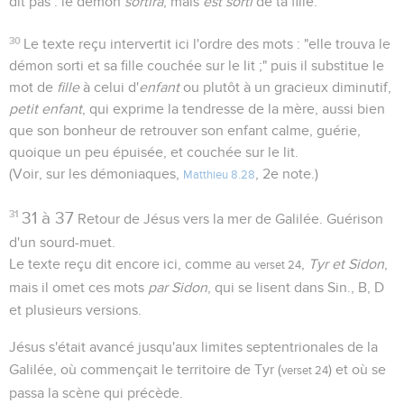
dit pas : le démon
sortira
, mais
est sorti
de ta fille.
30
Le texte reçu intervertit ici l'ordre des mots : "elle trouva le
démon sorti et sa fille couchée sur le lit ;" puis il substitue le
mot de
fille
à celui d'
enfant
ou plutôt à un gracieux diminutif,
petit enfant
, qui exprime la tendresse de la mère, aussi bien
que son bonheur de retrouver son enfant calme, guérie,
quoique un peu épuisée, et couchée sur le lit.
(Voir, sur les démoniaques,
, 2e note.)
Matthieu 8.28
31
31 à 37
Retour de Jésus vers la mer de Galilée. Guérison
d'un sourd-muet.
Le texte reçu dit encore ici, comme au
,
Tyr et Sidon
,
verset 24
mais il omet ces mots
par Sidon
, qui se lisent dans Sin., B, D
et plusieurs versions.
Jésus s'était avancé jusqu'aux limites septentrionales de la
Galilée, où commençait le territoire de Tyr (
) et où se
verset 24
passa la scène qui précède.