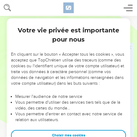
Pierre, en racontant cette grande scène dans ses
prédications, passait sous silence ce qui le concernait
Bible annotée
personnellement.
Votre vie privée est importante
Marc
6
53
Grec :
Ayant traversé vers la terre, ils arrivèrent en
pour nous
Génézareth
.
Telle est la leçon de Sin., B ; dans le texte reçu, dans A, D et
En cliquant sur le bouton « Accepter tous les cookies », vous
les majuscules, les mots sont dans un autre ordre ;
vers le
acceptez que TopChrétien utilise des traceurs (comme des
cookies ou l'identifiant unique de votre compte utilisateur) et
pays
est joint à
Génézareth
: ils vinrent
dans le pays de
traite vos données à caractère personnel (comme vos
Génézareth
.
données de navigation et les informations renseignées dans
votre compte utilisateur) dans les buts suivants :
Voir, sur cette
contrée de Génézareth
,
, note.
Matthieu 14.34
Mesurer l'audience de notre service
Vous permettre d'utiliser des services tiers tels que de la
56
Voir sur ce récit
, note.
Matthieu 14.36
vidéo, des cartes du monde…
Marc nous peint avec plus de détails ces scènes
Vous permettre d'entrer en contact avec notre service de
relation aux utilisateurs.
émouvantes, cet extrême empressement des malades et de
leurs proches, ces nombreuses guérisons accomplies par le
Choisir mes cookies
Sauveur, qui marquèrent le point culminant de l'activité de