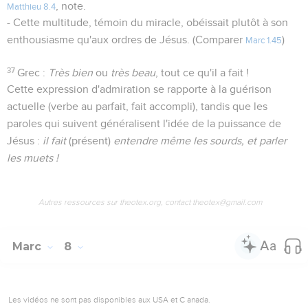
, note.
Matthieu 8.4
- Cette multitude, témoin du miracle, obéissait plutôt à son
enthousiasme qu'aux ordres de Jésus. (Comparer
)
Marc 1.45
37
Grec :
Très bien
ou
très beau
, tout ce qu'il a fait !
Cette expression d'admiration se rapporte à la guérison
actuelle (verbe au parfait, fait accompli), tandis que les
paroles qui suivent généralisent l'idée de la puissance de
Jésus :
il fait
(présent)
entendre même les sourds, et parler
les muets !
Autres ressources sur theotex.org, contact theotex@gmail.com
Marc
8
Les vidéos ne sont pas disponibles aux USA et C anada.