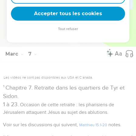
Jésus en Galilée, et provoquèrent un redoublement
Accepter tous les cookies
d'hostilité de la part des adversaires. (
et suivants)
Marc 7.1
Tout refuser
Autres ressources sur theotex.org, contact theotex@gmail.com
Marc
7
Les vidéos ne sont pas disponibles aux USA et C anada.
1
Chapitre 7. Retraite dans les quartiers de Tyr et
Sidon.
1 à 23.
Occasion de cette retraite : les pharisiens de
Jérusalem attaquent Jésus au sujet des ablutions.
Voir sur les discussions qui suivent,
notes.
Matthieu 15.1-20