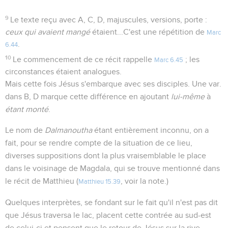
9
Le texte reçu avec A, C, D, majuscules, versions, porte :
ceux qui avaient mangé
étaient...C'est une répétition de
Marc
.
6.44
10
Le commencement de ce récit rappelle
; les
Marc 6.45
circonstances étaient analogues.
Mais cette fois Jésus s'embarque avec ses disciples. Une var.
dans B, D marque cette différence en ajoutant
lui-même
à
étant monté
.
Le nom de
Dalmanoutha
étant entièrement inconnu, on a
fait, pour se rendre compte de la situation de ce lieu,
diverses suppositions dont la plus vraisemblable le place
dans le voisinage de Magdala, qui se trouve mentionné dans
le récit de Matthieu (
, voir la note.)
Matthieu 15.39
Quelques interprètes, se fondant sur le fait qu'il n'est pas dit
que Jésus traversa le lac, placent cette contrée au sud-est
de celui-ci et pensent que le retour de Jésus sur la rive