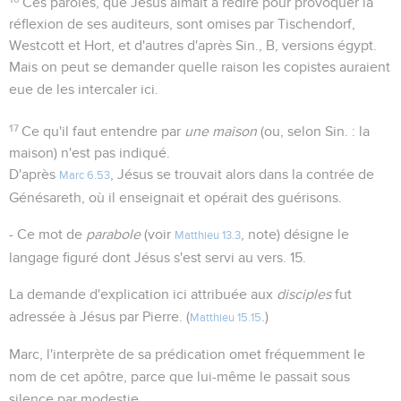
Ces paroles, que Jésus aimait à redire pour provoquer la
réflexion de ses auditeurs, sont omises par Tischendorf,
Westcott et Hort, et d'autres d'après Sin., B, versions égypt.
Mais on peut se demander quelle raison les copistes auraient
eue de les intercaler ici.
17
Ce qu'il faut entendre par
une maison
(ou, selon Sin. : la
maison) n'est pas indiqué.
D'après
, Jésus se trouvait alors dans la contrée de
Marc 6.53
Génésareth, où il enseignait et opérait des guérisons.
- Ce mot de
parabole
(voir
, note) désigne le
Matthieu 13.3
langage figuré dont Jésus s'est servi au vers. 15.
La demande d'explication ici attribuée aux
disciples
fut
adressée à Jésus par Pierre. (
.)
Matthieu 15.15
Marc, l'interprète de sa prédication omet fréquemment le
nom de cet apôtre, parce que lui-même le passait sous
silence par modestie.