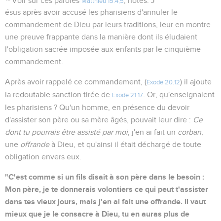
Voir sur ces paroles
, notes. J
Matthieu 15.4,5
ésus après avoir accusé les pharisiens d'annuler le
commandement de Dieu par leurs traditions, leur en montre
une preuve frappante dans la manière dont ils éludaient
l'obligation sacrée imposée aux enfants par le cinquième
commandement.
Après avoir rappelé ce commandement, (
) il ajoute
Exode 20.12
la redoutable sanction tirée de
. Or, qu'enseignaient
Exode 21.17
les pharisiens ? Qu'un homme, en présence du devoir
d'assister son père ou sa mère âgés, pouvait leur dire :
Ce
dont tu pourrais être assisté par moi
, j'en ai fait un
corban
,
une
offrande
à Dieu, et qu'ainsi il était déchargé de toute
obligation envers eux.
"C'est comme si un fils disait à son père dans le besoin :
Mon père, je te donnerais volontiers ce qui peut t'assister
dans tes vieux jours, mais j'en ai fait une offrande. Il vaut
mieux que je le consacre à Dieu, tu en auras plus de