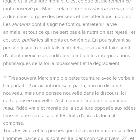
légale et la souillure morale. C'est ce que dit clairement ce
mot conservé par Marc : cela n'entre pas
dans le cœur
, c'est-
à-dire dans l'organe des pensées et des affections morales.
Les
aliments
dont il s'agit ne font qu'entretenir la vie
animale, et tout ce qui ne sert pas à la nutrition est rejeté ; et
cet acte
purifie
les aliments eux-mêmes. En poursuivant sa
pensée jusqu'à ces détails matériels, Jésus veut faire sentir
d'autant mieux à ses auditeurs combien les interprétations
pharisaïques de la loi la rabaissaient et la dégradaient.
20
Très souvent Marc emploie cette tournure avec le verbe à
l'imparfait :
il disait
, introduisant par là, non un discours
nouveau, mais une pensée nouvelle dans le discours. Ici
cette pensée nouvelle c'est, comme l'indique la particule
mais
, l'idée vraie et morale de la souillure opposée aux idées
fausses que s'en faisaient les Juifs d'après la loi mal
comprise.
Tous les vices et les péchés que Jésus va énumérer souillent
l'homme, parce qu'ils sont en lui, dans son cœur (vers. 21), et