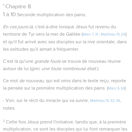
1
Chapitre 8.
1 à 10
Seconde multiplication des pains.
En ces jours-là
, c'est-à-dire lorsque Jésus fut revenu du
territoire de Tyr vers la mer de Galilée (
)
Marc 7.31
;
Matthieu 15.29
et qu'il fut arrivé avec ses disciples sur la rive orientale, dans
les solitudes qu'il aimait à fréquenter.
C'est là qu'une
grande foule
se trouva de nouveau réunie
autour de lui (grec
une foule nombreuse était
.)
Ce mot
de nouveau
, qui est omis dans le texte reçu, reporte
la pensée sur la première multiplication des pains. (
)
Marc 6.34
- Voir, sur le récit du miracle qui va suivre,
,
Matthieu 15.32-39
notes.
2
Cette fois Jésus prend l'initiative, tandis que, à la première
multiplication, ce sont les disciples qui lui font remarquer les