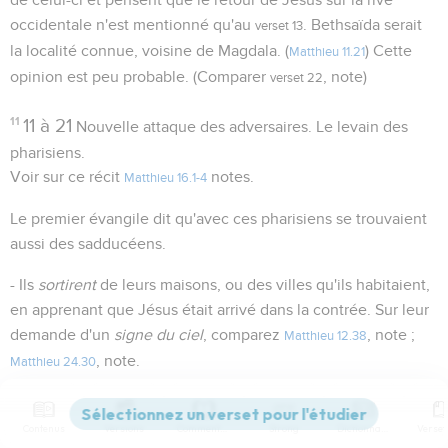
occidentale n'est mentionné qu'au
. Bethsaïda serait
verset 13
la localité connue, voisine de Magdala. (
) Cette
Matthieu 11.21
opinion est peu probable. (Comparer
, note)
verset 22
11
11 à 21
Nouvelle attaque des adversaires. Le levain des
pharisiens.
Voir sur ce récit
notes.
Matthieu 16.1-4
Le premier évangile dit qu'avec ces pharisiens se trouvaient
aussi des sadducéens.
- Ils
sortirent
de leurs maisons, ou des villes qu'ils habitaient,
en apprenant que Jésus était arrivé dans la contrée. Sur leur
demande d'un
signe du ciel
, comparez
, note ;
Matthieu 12.38
, note.
Matthieu 24.30
12
Grec :
je vous dis s'il sera donné... !
hébraïsme qui
Contenus
Versions
Commentaires
Strong
Dictionnaire
accentue la négation. (
)
Hébreux 3.11