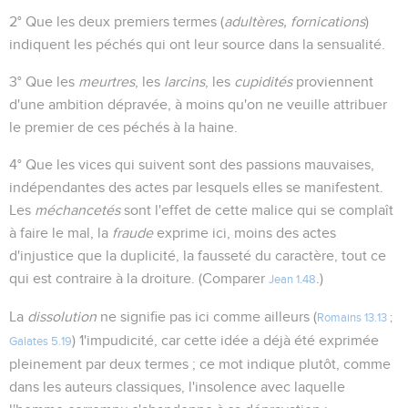
2° Que les deux premiers termes (
adultères, fornications
)
indiquent les péchés qui ont leur source dans la sensualité.
3° Que les
meurtres
, les
larcins
, les
cupidités
proviennent
d'une ambition dépravée, à moins qu'on ne veuille attribuer
le premier de ces péchés à la haine.
4° Que les vices qui suivent sont des passions mauvaises,
indépendantes des actes par lesquels elles se manifestent.
Les
méchancetés
sont l'effet de cette malice qui se complaît
à faire le mal, la
fraude
exprime ici, moins des actes
d'injustice que la duplicité, la fausseté du caractère, tout ce
qui est contraire à la droiture. (Comparer
.)
Jean 1.48
La
dissolution
ne signifie pas ici comme ailleurs (
Romains 13.13
;
) 1'impudicité, car cette idée a déjà été exprimée
Galates 5.19
pleinement par deux termes ; ce mot indique plutôt, comme
dans les auteurs classiques, l'insolence avec laquelle