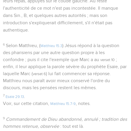
leurs repas, appuyés sur le coude gauche. Au reste
l'authenticité de ce mot n'est pas incontestée. Il manque
dans Sin., B, et quelques autres autorités ; mais son
introduction s'expliquerait difficilement, s'il n'était pas
authentique.
6
Selon Matthieu, (
) Jésus répond à la question
Matthieu 15.3
des pharisiens par une autre question propre à les
confondre ; puis il cite l'exemple que Marc a au
;
verset 10
enfin, il leur applique la parole sévère du prophète Esaïe, par
laquelle Marc (
) lui fait commencer sa réponse.
verset 6
Matthieu nous paraît avoir mieux conservé l'ordre du
discours, mais les pensées restent les mêmes.
7
.
Esaïe 29.13
Voir, sur cette citation,
, notes.
Matthieu 15.7-9
9
Commandement de Dieu abandonné, annulé ; tradition des
hommes retenue, observée
: tout est là.