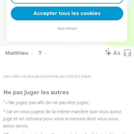
vous en avez besoin.
33
Recherchez d'abord le royaume et la justice de Dieu, et
Accepter tous les cookies
tout cela vous sera donné en plus.
34
Ne vous inquiétez donc pas du lendemain, car le
Tout refuser
lendemain prendra soin de lui-même. A chaque jour suffit sa
peine.
Matthieu
7
Les vidéos ne sont pas disponibles aux USA et C anada.
Ne pas juger les autres
1
» Ne jugez pas afin de ne pas être jugés,
2
car on vous jugera de la même manière que vous aurez
jugé et on utilisera pour vous la mesure dont vous vous
serez servis.
3