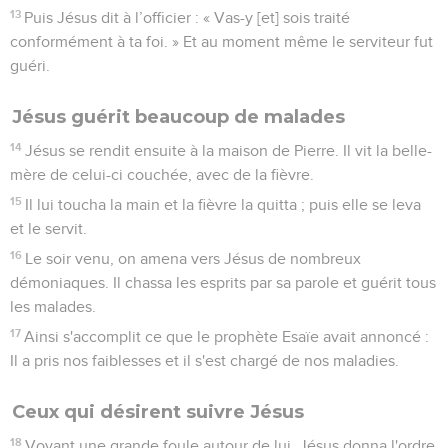
13
Puis Jésus dit à l’officier : « Vas-y [et] sois traité
conformément à ta foi. » Et au moment même le serviteur fut
guéri.
Jésus guérit beaucoup de malades
14
Jésus se rendit ensuite à la maison de Pierre. Il vit la belle-
mère de celui-ci couchée, avec de la fièvre.
15
Il lui toucha la main et la fièvre la quitta ; puis elle se leva
et le servit.
16
Le soir venu, on amena vers Jésus de nombreux
démoniaques. Il chassa les esprits par sa parole et guérit tous
les malades.
17
Ainsi s'accomplit ce que le prophète Esaïe avait annoncé :
Il a pris nos faiblesses et il s'est chargé de nos maladies.
Ceux qui désirent suivre Jésus
18
Voyant une grande foule autour de lui, Jésus donna l'ordre