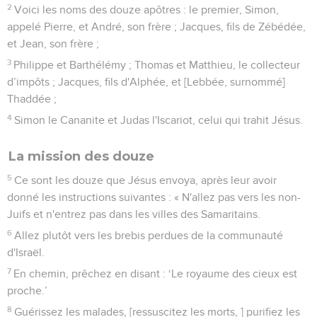
2
Voici les noms des douze apôtres : le premier, Simon,
appelé Pierre, et André, son frère ; Jacques, fils de Zébédée,
et Jean, son frère ;
3
Philippe et Barthélémy ; Thomas et Matthieu, le collecteur
d’impôts ; Jacques, fils d'Alphée, et [Lebbée, surnommé]
Thaddée ;
4
Simon le Cananite et Judas l'Iscariot, celui qui trahit Jésus.
La mission des douze
5
Ce sont les douze que Jésus envoya, après leur avoir
donné les instructions suivantes : « N'allez pas vers les non-
Juifs et n'entrez pas dans les villes des Samaritains.
6
Allez plutôt vers les brebis perdues de la communauté
d'Israël.
7
En chemin, prêchez en disant : ‘Le royaume des cieux est
proche.’
8
Guérissez les malades, [ressuscitez les morts, ] purifiez les