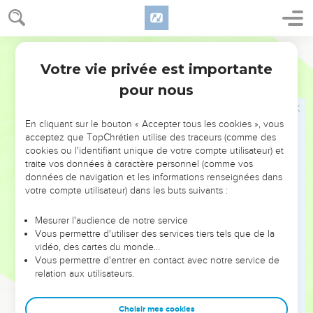
votre Père céleste les nourrit. Ne valez-vous pas beaucoup
plus qu'eux ?
27
Qui de vous, par ses inquiétudes, peut ajouter un instant à
Segond 21
la durée de sa vie ?
Votre vie privée est importante
Matthieu
6
28
Et pourquoi vous inquiéter au sujet du vêtement ? Etudiez
pour nous
comment poussent les plus belles fleurs des champs : elles
ne travaillent pas et ne tissent pas ;
En cliquant sur le bouton « Accepter tous les cookies », vous
29
cependant je vous dis que Salomon lui-même, dans toute
acceptez que TopChrétien utilise des traceurs (comme des
cookies ou l'identifiant unique de votre compte utilisateur) et
sa gloire, n'a pas eu d’aussi belles tenues que l'une d'elles.
traite vos données à caractère personnel (comme vos
30
Si Dieu habille ainsi l'herbe des champs, qui existe
données de navigation et les informations renseignées dans
aujourd'hui et qui demain sera jetée au feu, ne le fera-t-il pas
votre compte utilisateur) dans les buts suivants :
bien plus volontiers pour vous, gens de peu de foi ?
Mesurer l'audience de notre service
31
Ne vous inquiétez donc pas et ne dites pas : ‘Que
Vous permettre d'utiliser des services tiers tels que de la
mangerons-nous ? Que boirons-nous ? Avec quoi nous
vidéo, des cartes du monde…
Vous permettre d'entrer en contact avec notre service de
habillerons-nous ?’
relation aux utilisateurs.
32
En effet, tout cela, ce sont les membres des autres
peuples qui le recherchent. Or, votre Père céleste sait que
Choisir mes cookies