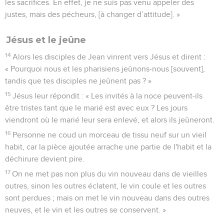
les sacrifices. En effet, je ne suis pas venu appeler des
justes, mais des pécheurs, [à changer d’attitude]. »
Jésus et le jeûne
14
Alors les disciples de Jean vinrent vers Jésus et dirent :
« Pourquoi nous et les pharisiens jeûnons-nous [souvent],
tandis que tes disciples ne jeûnent pas ? »
15
Jésus leur répondit : « Les invités à la noce peuvent-ils
être tristes tant que le marié est avec eux ? Les jours
viendront où le marié leur sera enlevé, et alors ils jeûneront.
16
Personne ne coud un morceau de tissu neuf sur un vieil
habit, car la pièce ajoutée arrache une partie de l'habit et la
déchirure devient pire.
17
On ne met pas non plus du vin nouveau dans de vieilles
outres, sinon les outres éclatent, le vin coule et les outres
sont perdues ; mais on met le vin nouveau dans des outres
neuves, et le vin et les outres se conservent. »