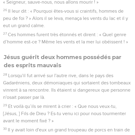
« Seigneur, sauve-nous, nous allons mourir ! »
26
Il leur dit : « Pourquoi êtes-vous si craintifs, hommes de
peu de foi ? » Alors il se leva, menaça les vents du lac et il y
eut un grand calme.
27
Ces hommes furent très étonnés et dirent : « Quel genre
d’homme est-ce ? Même les vents et la mer lui obéissent ! »
Jésus guérit deux hommes possédés par
des esprits mauvais
28
Lorsqu'il fut arrivé sur l'autre rive, dans le pays des
Gadaréniens, deux démoniaques qui sortaient des tombeaux
vinrent à sa rencontre. Ils étaient si dangereux que personne
n'osait passer par là.
29
Et voilà qu’ils se mirent à crier : « Que nous veux-tu,
[Jésus, ] Fils de Dieu ? Es-tu venu ici pour nous tourmenter
avant le moment fixé ? »
30
Il y avait loin d'eux un grand troupeau de porcs en train de