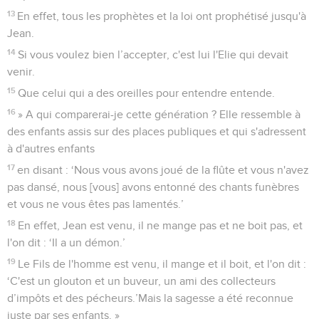
13
En effet, tous les prophètes et la loi ont prophétisé jusqu'à
Jean.
14
Si vous voulez bien l’accepter, c'est lui l'Elie qui devait
venir.
15
Que celui qui a des oreilles pour entendre entende.
16
» A qui comparerai-je cette génération ? Elle ressemble à
des enfants assis sur des places publiques et qui s'adressent
à d'autres enfants
17
en disant : ‘Nous vous avons joué de la flûte et vous n'avez
pas dansé, nous [vous] avons entonné des chants funèbres
et vous ne vous êtes pas lamentés.’
18
En effet, Jean est venu, il ne mange pas et ne boit pas, et
l'on dit : ‘Il a un démon.’
19
Le Fils de l'homme est venu, il mange et il boit, et l'on dit :
‘C'est un glouton et un buveur, un ami des collecteurs
d’impôts et des pécheurs.’Mais la sagesse a été reconnue
juste par ses enfants. »