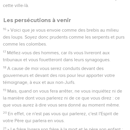
cette ville-là.
Les persécutions à venir
16
» Voici que je vous envoie comme des brebis au milieu
des loups. Soyez donc prudents comme les serpents et purs
comme les colombes.
17
Méfiez-vous des hommes, car ils vous livreront aux
tribunaux et vous fouetteront dans leurs synagogues.
18
A cause de moi vous serez conduits devant des
gouverneurs et devant des rois pour leur apporter votre
témoignage, à eux et aux non-Juifs.
19
Mais, quand on vous fera arrêter, ne vous inquiétez ni de
la manière dont vous parlerez ni de ce que vous direz : ce
que vous aurez à dire vous sera donné au moment même.
20
En effet, ce n'est pas vous qui parlerez, c'est l'Esprit de
votre Père qui parlera en vous.
21
» Le frère livrera son frère à la mort et le père son enfant ;