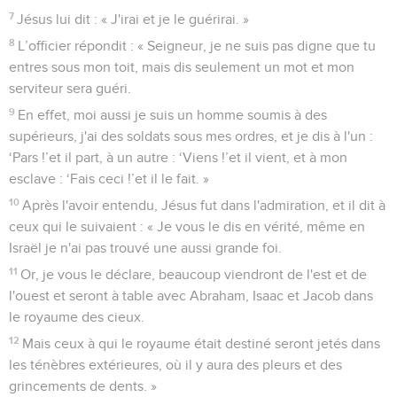
7
Jésus lui dit : « J'irai et je le guérirai. »
8
L’officier répondit : « Seigneur, je ne suis pas digne que tu
entres sous mon toit, mais dis seulement un mot et mon
serviteur sera guéri.
9
En effet, moi aussi je suis un homme soumis à des
supérieurs, j'ai des soldats sous mes ordres, et je dis à l'un :
‘Pars !’et il part, à un autre : ‘Viens !’et il vient, et à mon
esclave : ‘Fais ceci !’et il le fait. »
10
Après l'avoir entendu, Jésus fut dans l'admiration, et il dit à
ceux qui le suivaient : « Je vous le dis en vérité, même en
Israël je n'ai pas trouvé une aussi grande foi.
11
Or, je vous le déclare, beaucoup viendront de l'est et de
l'ouest et seront à table avec Abraham, Isaac et Jacob dans
le royaume des cieux.
12
Mais ceux à qui le royaume était destiné seront jetés dans
les ténèbres extérieures, où il y aura des pleurs et des
grincements de dents. »