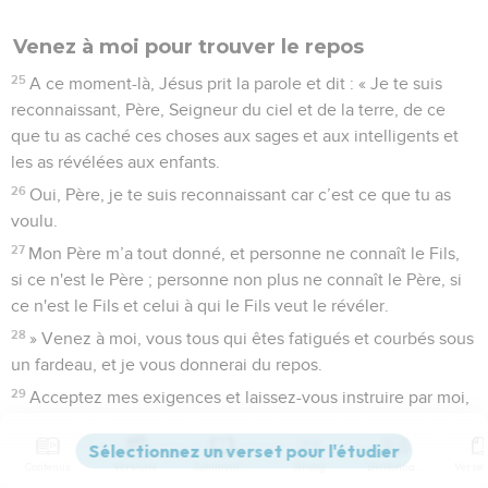
Venez à moi pour trouver le repos
25
A ce moment-là, Jésus prit la parole et dit : « Je te suis
reconnaissant, Père, Seigneur du ciel et de la terre, de ce
que tu as caché ces choses aux sages et aux intelligents et
les as révélées aux enfants.
26
Oui, Père, je te suis reconnaissant car c’est ce que tu as
voulu.
27
Mon Père m’a tout donné, et personne ne connaît le Fils,
si ce n'est le Père ; personne non plus ne connaît le Père, si
ce n'est le Fils et celui à qui le Fils veut le révéler.
28
» Venez à moi, vous tous qui êtes fatigués et courbés sous
un fardeau, et je vous donnerai du repos.
29
Acceptez mes exigences et laissez-vous instruire par moi,
car je suis doux et humble de cœur, et vous trouverez le
repos pour votre âme.
Contenus
Versions
Commentaires
Strong
Dictionnaire
30
En effet, mes exigences sont bonnes et mon fardeau