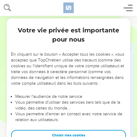
Jésus guérit un homme muet
Segond 21
32
Comme ils s'en allaient, on amena à Jésus un démoniaque
Votre vie privée est importante
Matthieu
9
muet.
pour nous
33
Il chassa le démon et le muet se mit à parler. La foule
disait, émerveillée : « On n’a jamais rien vu de pareil en
En cliquant sur le bouton « Accepter tous les cookies », vous
Israël »,
acceptez que TopChrétien utilise des traceurs (comme des
34
cookies ou l'identifiant unique de votre compte utilisateur) et
mais les pharisiens disaient : « C'est par le prince des
traite vos données à caractère personnel (comme vos
démons qu'il chasse les démons. »
données de navigation et les informations renseignées dans
votre compte utilisateur) dans les buts suivants :
Jésus a pitié des foules
Mesurer l'audience de notre service
35
Jésus parcourait toutes les villes et les villages ; il
Vous permettre d'utiliser des services tiers tels que de la
enseignait dans les synagogues, proclamait la bonne
vidéo, des cartes du monde…
Vous permettre d'entrer en contact avec notre service de
nouvelle du royaume et guérissait toute maladie et toute
relation aux utilisateurs.
infirmité.
36
A la vue des foules, il fut rempli de compassion pour elles,
Choisir mes cookies