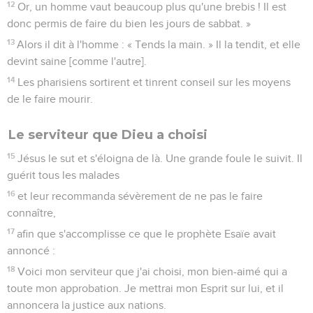
12
Or, un homme vaut beaucoup plus qu'une brebis ! Il est
donc permis de faire du bien les jours de sabbat. »
13
Alors il dit à l'homme : « Tends la main. » Il la tendit, et elle
devint saine [comme l'autre].
14
Les pharisiens sortirent et tinrent conseil sur les moyens
de le faire mourir.
Le serviteur que Dieu a choisi
15
Jésus le sut et s'éloigna de là. Une grande foule le suivit. Il
guérit tous les malades
16
et leur recommanda sévèrement de ne pas le faire
connaître,
17
afin que s'accomplisse ce que le prophète Esaïe avait
annoncé :
18
Voici mon serviteur que j'ai choisi, mon bien-aimé qui a
toute mon approbation. Je mettrai mon Esprit sur lui, et il
annoncera la justice aux nations.