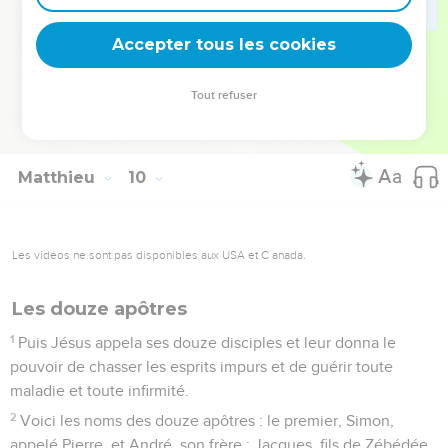
car elles étaient blessées et abattues, comme des brebis qui
n'ont pas de berger.
Accepter tous les cookies
37
Alors il dit à ses disciples : « La moisson est grande, mais il
y a peu d'ouvriers.
Tout refuser
38
Priez donc le maître de la moisson d'envoyer des ouvriers
dans sa moisson. »
Matthieu
10
Les vidéos ne sont pas disponibles aux USA et C anada.
Les douze apôtres
1
Puis Jésus appela ses douze disciples et leur donna le
pouvoir de chasser les esprits impurs et de guérir toute
maladie et toute infirmité.
2
Voici les noms des douze apôtres : le premier, Simon,
appelé Pierre, et André, son frère ; Jacques, fils de Zébédée,