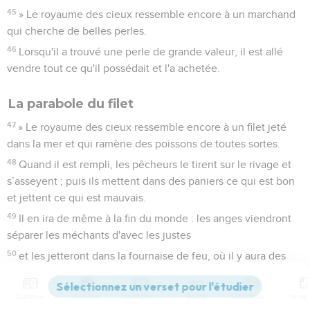
45
» Le royaume des cieux ressemble encore à un marchand
qui cherche de belles perles.
46
Lorsqu'il a trouvé une perle de grande valeur, il est allé
vendre tout ce qu'il possédait et l'a achetée.
La parabole du filet
47
» Le royaume des cieux ressemble encore à un filet jeté
dans la mer et qui ramène des poissons de toutes sortes.
48
Quand il est rempli, les pêcheurs le tirent sur le rivage et
s’asseyent ; puis ils mettent dans des paniers ce qui est bon
et jettent ce qui est mauvais.
49
Il en ira de même à la fin du monde : les anges viendront
séparer les méchants d'avec les justes
50
et les jetteront dans la fournaise de feu, où il y aura des
pleurs et des grincements de dents. »
Contenus
Versions
Commentaires
Strong
Dictionnaire
Des richesses nouvelles et anciennes