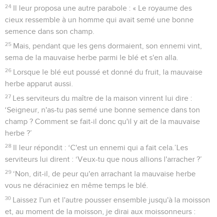
24
Il leur proposa une autre parabole : « Le royaume des
cieux ressemble à un homme qui avait semé une bonne
semence dans son champ.
25
Mais, pendant que les gens dormaient, son ennemi vint,
sema de la mauvaise herbe parmi le blé et s'en alla.
26
Lorsque le blé eut poussé et donné du fruit, la mauvaise
herbe apparut aussi.
27
Les serviteurs du maître de la maison vinrent lui dire :
‘Seigneur, n'as-tu pas semé une bonne semence dans ton
champ ? Comment se fait-il donc qu'il y ait de la mauvaise
herbe ?’
28
Il leur répondit : ‘C'est un ennemi qui a fait cela.’Les
serviteurs lui dirent : ‘Veux-tu que nous allions l'arracher ?’
29
‘Non, dit-il, de peur qu'en arrachant la mauvaise herbe
vous ne déraciniez en même temps le blé.
30
Laissez l'un et l'autre pousser ensemble jusqu'à la moisson
et, au moment de la moisson, je dirai aux moissonneurs :