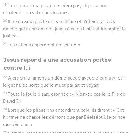
19
Il ne contestera pas, il ne criera pas, et personne
n'entendra sa voix dans les rues.
20
Il ne cassera pas le roseau abîmé et n'éteindra pas la
mèche qui fume encore, jusqu'à ce qu'il ait fait triompher la
justice.
21
Les nations espéreront en son nom.
Jésus répond à une accusation portée
contre lui
22
Alors on lui amena un démoniaque aveugle et muet, et il
le guérit, de sorte que le muet parlait et voyait.
23
Toute la foule disait, étonnée : « N'est-ce pas là le Fils de
David ? »
24
Lorsque les pharisiens entendirent cela, ils dirent : « Cet
homme ne chasse les démons que par Béelzébul, le prince
des démons. »
25