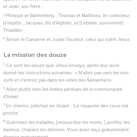
et Jean, son frère ;
3
Philippe et Barthélémy ; Thomas et Matthieu, le collecteur
d’impôts ; Jacques, fils d'Alphée, et [Lebbée, surnommé]
Thaddée ;
4
Simon le Cananite et Judas l'Iscariot, celui qui trahit Jésus.
La mission des douze
5
Ce sont les douze que Jésus envoya, après leur avoir
donné les instructions suivantes : « N'allez pas vers les non-
Juifs et n'entrez pas dans les villes des Samaritains.
6
Allez plutôt vers les brebis perdues de la communauté
d'Israël.
7
En chemin, prêchez en disant : ‘Le royaume des cieux est
proche.’
8
Guérissez les malades, [ressuscitez les morts, ] purifiez les
lépreux, chassez les démons. Vous avez reçu gratuitement,
donnez gratuitement.