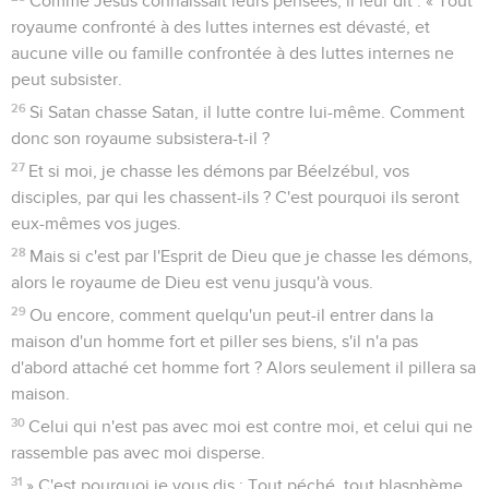
Comme Jésus connaissait leurs pensées, il leur dit : « Tout
royaume confronté à des luttes internes est dévasté, et
aucune ville ou famille confrontée à des luttes internes ne
peut subsister.
26
Si Satan chasse Satan, il lutte contre lui-même. Comment
donc son royaume subsistera-t-il ?
27
Et si moi, je chasse les démons par Béelzébul, vos
disciples, par qui les chassent-ils ? C'est pourquoi ils seront
eux-mêmes vos juges.
28
Mais si c'est par l'Esprit de Dieu que je chasse les démons,
alors le royaume de Dieu est venu jusqu'à vous.
29
Ou encore, comment quelqu'un peut-il entrer dans la
maison d'un homme fort et piller ses biens, s'il n'a pas
d'abord attaché cet homme fort ? Alors seulement il pillera sa
maison.
30
Celui qui n'est pas avec moi est contre moi, et celui qui ne
rassemble pas avec moi disperse.
31
» C'est pourquoi je vous dis : Tout péché, tout blasphème