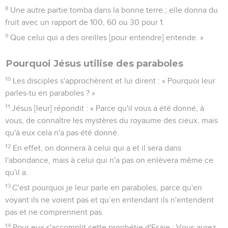
8
Une autre partie tomba dans la bonne terre ; elle donna du
fruit avec un rapport de 100, 60 ou 30 pour 1.
9
Que celui qui a des oreilles [pour entendre] entende. »
Pourquoi Jésus utilise des paraboles
10
Les disciples s'approchèrent et lui dirent : « Pourquoi leur
parles-tu en paraboles ? »
11
Jésus [leur] répondit : « Parce qu'il vous a été donné, à
vous, de connaître les mystères du royaume des cieux, mais
qu'à eux cela n'a pas été donné.
12
En effet, on donnera à celui qui a et il sera dans
l'abondance, mais à celui qui n'a pas on enlèvera même ce
qu'il a.
13
C'est pourquoi je leur parle en paraboles, parce qu'en
voyant ils ne voient pas et qu’en entendant ils n'entendent
pas et ne comprennent pas.
14
Pour eux s'accomplit cette prophétie d'Esaïe : Vous aurez