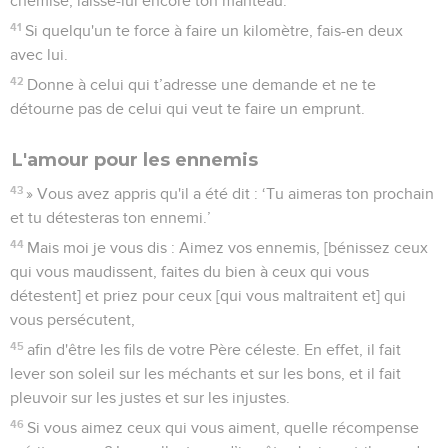
Mais moi je vous dis : Aimez vos ennemis, [bénissez ceux
qui vous maudissent, faites du bien à ceux qui vous
détestent] et priez pour ceux [qui vous maltraitent et] qui
vous persécutent,
45
afin d'être les fils de votre Père céleste. En effet, il fait
lever son soleil sur les méchants et sur les bons, et il fait
pleuvoir sur les justes et sur les injustes.
46
Si vous aimez ceux qui vous aiment, quelle récompense
méritez-vous ? Les collecteurs d’impôts n'agissent-ils pas de
même ?
47
Et si vous saluez seulement vos frères, que faites-vous
d'extraordinaire ? Les membres des autres peuples
n'agissent-ils pas de même ?
48
Soyez donc parfaits comme votre Père céleste est parfait.
Matthieu
6