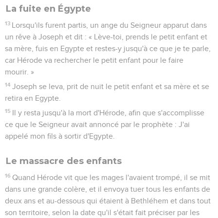
ce que le Seigneur avait annoncé par le prophète : J'ai
appelé mon fils à sortir d'Egypte.
Le massacre des enfants
16
Quand Hérode vit que les mages l'avaient trompé, il se mit
dans une grande colère, et il envoya tuer tous les enfants de
deux ans et au-dessous qui étaient à Bethléhem et dans tout
son territoire, selon la date qu'il s'était fait préciser par les
mages.
17
Alors s'accomplit ce que le prophète Jérémie avait
annoncé :
18
On a entendu des cris à Rama, des pleurs et de grandes
lamentations : c'est Rachel qui pleure ses enfants et n'a pas
voulu être consolée, parce qu'ils ne sont plus là.
Le retour d'Égypte
19
Après la mort d'Hérode, un ange du Seigneur apparut dans