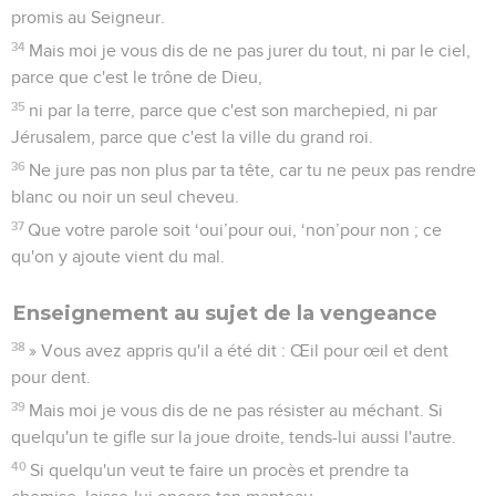
Enseignement au sujet de la vengeance
38
» Vous avez appris qu'il a été dit : Œil pour œil et dent
pour dent.
39
Mais moi je vous dis de ne pas résister au méchant. Si
quelqu'un te gifle sur la joue droite, tends-lui aussi l'autre.
40
Si quelqu'un veut te faire un procès et prendre ta
chemise, laisse-lui encore ton manteau.
41
Si quelqu'un te force à faire un kilomètre, fais-en deux
avec lui.
42
Donne à celui qui t’adresse une demande et ne te
détourne pas de celui qui veut te faire un emprunt.
L'amour pour les ennemis
43
» Vous avez appris qu'il a été dit : ‘Tu aimeras ton prochain
et tu détesteras ton ennemi.’
44