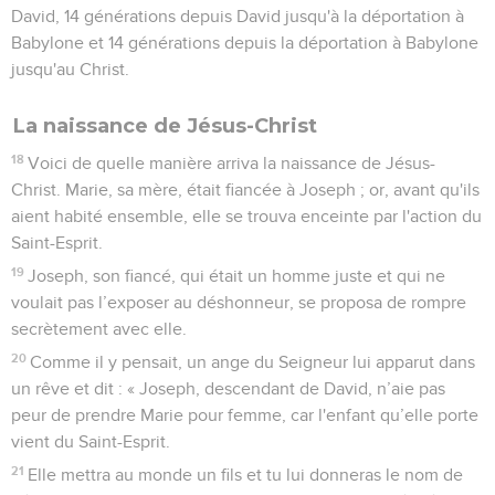
Joseph, son fiancé, qui était un homme juste et qui ne
voulait pas l’exposer au déshonneur, se proposa de rompre
secrètement avec elle.
20
Comme il y pensait, un ange du Seigneur lui apparut dans
un rêve et dit : « Joseph, descendant de David, n’aie pas
peur de prendre Marie pour femme, car l'enfant qu’elle porte
vient du Saint-Esprit.
21
Elle mettra au monde un fils et tu lui donneras le nom de
Jésus car c'est lui qui sauvera son peuple de ses péchés. »
22
Tout cela arriva afin que s'accomplisse ce que le Seigneur
avait annoncé par le prophète :
23
La vierge sera enceinte, elle mettra au monde un fils et on
l’appellera Emmanuel, ce qui signifie « Dieu avec nous ».
24
A son réveil, Joseph fit ce que l'ange du Seigneur lui avait
ordonné et il prit sa femme chez lui,
25
mais il n'eut pas de relations conjugales avec elle jusqu'à
ce qu'elle ait mis au monde un fils [premier-né] auquel il
donna le nom de Jésus.