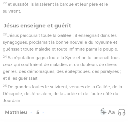
genres, des démoniaques, des épileptiques, des paralysés ;
et il les guérissait.
25
De grandes foules le suivirent, venues de la Galilée, de la
Décapole, de Jérusalem, de la Judée et de l’autre côté du
Jourdain.
Matthieu
5
Les vidéos ne sont pas disponibles aux USA et C anada.
Le sermon sur la montagne (chap. 5 à 7)
1
A la vue de ces foules, Jésus monta sur la montagne. Il
s'assit et ses disciples s'approchèrent de lui.
2
Puis il prit la parole pour les enseigner ; il dit :
Le vrai bonheur
3