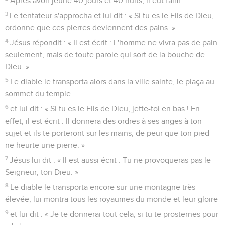
sujet et ils te porteront sur les mains, de peur que ton pied
ne heurte une pierre. »
7
Jésus lui dit : « Il est aussi écrit : Tu ne provoqueras pas le
Seigneur, ton Dieu. »
8
Le diable le transporta encore sur une montagne très
élevée, lui montra tous les royaumes du monde et leur gloire
9
et lui dit : « Je te donnerai tout cela, si tu te prosternes pour
m'adorer. »
10
Jésus lui dit alors : « Retire-toi, Satan ! En effet, il est écrit :
C’est le Seigneur, ton Dieu, que tu adoreras et c’est lui seul
que tu serviras. »
11
Alors le diable le laissa. Et voici que des anges
s'approchèrent de Jésus et le servirent.
Jésus commence son œuvre en Galilée
12
Lorsqu'il apprit que Jean avait été arrêté, Jésus se retira en
Galilée.