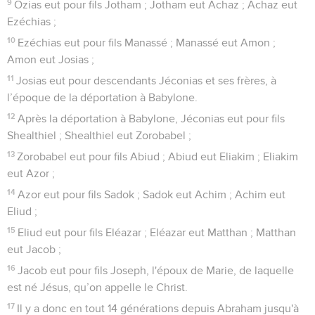
eut Azor ;
14
Azor eut pour fils Sadok ; Sadok eut Achim ; Achim eut
Eliud ;
15
Eliud eut pour fils Eléazar ; Eléazar eut Matthan ; Matthan
eut Jacob ;
16
Jacob eut pour fils Joseph, l'époux de Marie, de laquelle
est né Jésus, qu’on appelle le Christ.
17
Il y a donc en tout 14 générations depuis Abraham jusqu'à
David, 14 générations depuis David jusqu'à la déportation à
Babylone et 14 générations depuis la déportation à Babylone
jusqu'au Christ.
La naissance de Jésus-Christ
18
Voici de quelle manière arriva la naissance de Jésus-
Christ. Marie, sa mère, était fiancée à Joseph ; or, avant qu'ils
aient habité ensemble, elle se trouva enceinte par l'action du
Saint-Esprit.
19