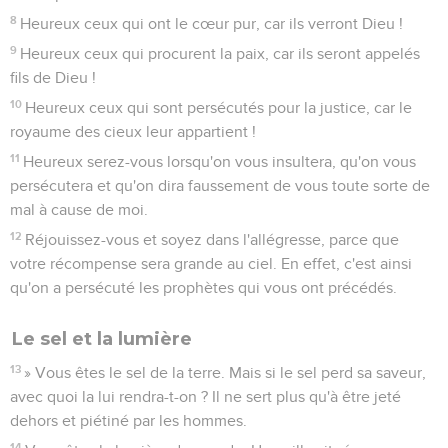
votre récompense sera grande au ciel. En effet, c'est ainsi
qu'on a persécuté les prophètes qui vous ont précédés.
Le sel et la lumière
13
» Vous êtes le sel de la terre. Mais si le sel perd sa saveur,
avec quoi la lui rendra-t-on ? Il ne sert plus qu'à être jeté
dehors et piétiné par les hommes.
14
Vous êtes la lumière du monde. Une ville située sur une
montagne ne peut pas être cachée,
15
et on n'allume pas non plus une lampe pour la mettre sous
un seau, mais on la met sur son support et elle éclaire tous
ceux qui sont dans la maison.
16
Que, de la même manière, votre lumière brille devant les
hommes afin qu'ils voient votre belle manière d’agir et
qu’ainsi ils célèbrent la gloire de votre Père céleste.
Enseignement au sujet de la loi