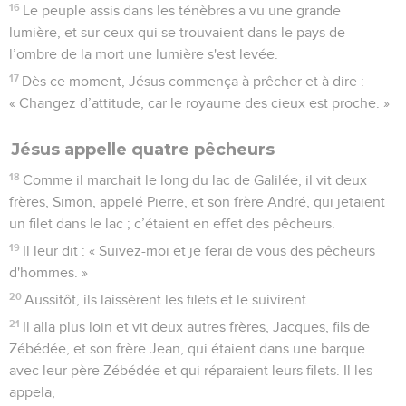
un filet dans le lac ; c’étaient en effet des pêcheurs.
19
Il leur dit : « Suivez-moi et je ferai de vous des pêcheurs
d'hommes. »
20
Aussitôt, ils laissèrent les filets et le suivirent.
21
Il alla plus loin et vit deux autres frères, Jacques, fils de
Zébédée, et son frère Jean, qui étaient dans une barque
avec leur père Zébédée et qui réparaient leurs filets. Il les
appela,
22
et aussitôt ils laissèrent la barque et leur père et le
suivirent.
Jésus enseigne et guérit
23
Jésus parcourait toute la Galilée ; il enseignait dans les
synagogues, proclamait la bonne nouvelle du royaume et
guérissait toute maladie et toute infirmité parmi le peuple.
24
Sa réputation gagna toute la Syrie et on lui amenait tous
ceux qui souffraient de maladies et de douleurs de divers