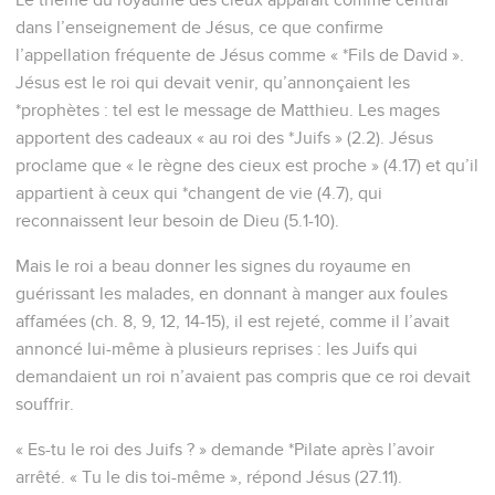
guérissant les malades, en donnant à manger aux foules
affamées (ch. 8, 9, 12, 14-15), il est rejeté, comme il l’avait
annoncé lui-même à plusieurs reprises : les Juifs qui
demandaient un roi n’avaient pas compris que ce roi devait
souffrir.
« Es-tu le roi des Juifs ? » demande *Pilate après l’avoir
arrêté. « Tu le dis toi-même », répond Jésus (27.11).
Après sa résurrection, Jésus révèle qu’il n’est pas
seulement le roi des Juifs : « J’ai reçu les pleins pouvoirs
dans le ciel et sur terre » et il ordonne : « Faites des
disciples parmi tous les peuples » (28.18-19).
Avant sa mort, Jésus avait donné à ses disciples la clé qui
donne accès à son royaume : se convertir et devenir comme
de petits enfants (18.3).
La Bible Du Semeur Copyright © 1992, 1999 by Biblica, Inc.® Used by