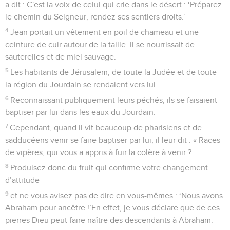
Cependant, quand il vit beaucoup de pharisiens et de
sadducéens venir se faire baptiser par lui, il leur dit : « Races
de vipères, qui vous a appris à fuir la colère à venir ?
8
Produisez donc du fruit qui confirme votre changement
d’attitude
9
et ne vous avisez pas de dire en vous-mêmes : ‘Nous avons
Abraham pour ancêtre !’En effet, je vous déclare que de ces
pierres Dieu peut faire naître des descendants à Abraham.
10
Déjà la hache est mise à la racine des arbres ; tout arbre
qui ne produit pas de bons fruits sera donc coupé et jeté au
feu.
11
Moi, je vous baptise d'eau en vue de la repentance, mais
celui qui vient après moi est plus puissant que moi et je ne
suis pas digne de porter ses sandales. Lui, il vous baptisera
du Saint-Esprit et de feu.
12
Il a sa pelle à la main ; il nettoiera son aire de battage et il
amassera son blé dans le grenier, mais il brûlera la paille
dans un feu qui ne s'éteint pas. »