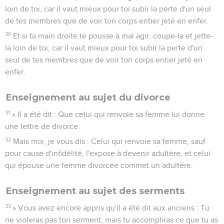
une lettre de divorce.
32
Mais moi, je vous dis : Celui qui renvoie sa femme, sauf
pour cause d'infidélité, l'expose à devenir adultère, et celui
qui épouse une femme divorcée commet un adultère.
Enseignement au sujet des serments
33
» Vous avez encore appris qu'il a été dit aux anciens : Tu
ne violeras pas ton serment, mais tu accompliras ce que tu as
promis au Seigneur.
34
Mais moi je vous dis de ne pas jurer du tout, ni par le ciel,
parce que c'est le trône de Dieu,
35
ni par la terre, parce que c'est son marchepied, ni par
Jérusalem, parce que c'est la ville du grand roi.
36
Ne jure pas non plus par ta tête, car tu ne peux pas rendre
blanc ou noir un seul cheveu.
37
Que votre parole soit ‘oui’pour oui, ‘non’pour non ; ce
qu'on y ajoute vient du mal.