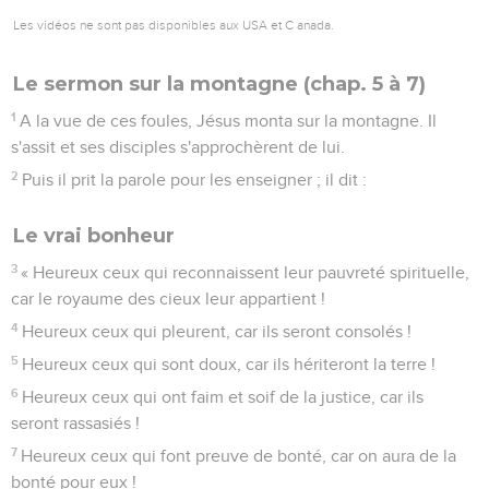
« Heureux ceux qui reconnaissent leur pauvreté spirituelle,
car le royaume des cieux leur appartient !
4
Heureux ceux qui pleurent, car ils seront consolés !
5
Heureux ceux qui sont doux, car ils hériteront la terre !
6
Heureux ceux qui ont faim et soif de la justice, car ils
seront rassasiés !
7
Heureux ceux qui font preuve de bonté, car on aura de la
bonté pour eux !
8
Heureux ceux qui ont le cœur pur, car ils verront Dieu !
9
Heureux ceux qui procurent la paix, car ils seront appelés
fils de Dieu !
10
Heureux ceux qui sont persécutés pour la justice, car le
royaume des cieux leur appartient !
11
Heureux serez-vous lorsqu'on vous insultera, qu'on vous
persécutera et qu'on dira faussement de vous toute sorte de
mal à cause de moi.
12
Réjouissez-vous et soyez dans l'allégresse, parce que