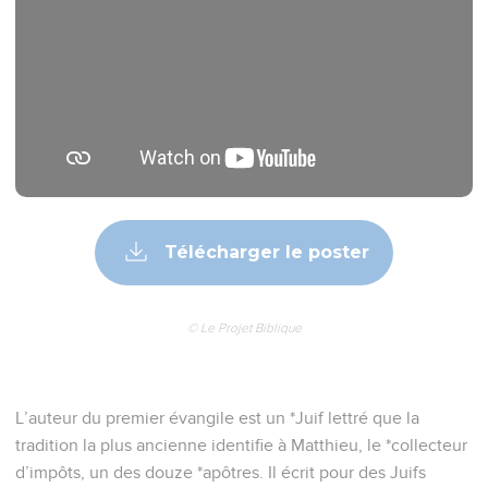
© Le Projet Biblique
L’auteur du premier évangile est un *Juif lettré que la
tradition la plus ancienne identifie à Matthieu, le *collecteur
d’impôts, un des douze *apôtres. Il écrit pour des Juifs
auxquels il a souci de montrer, par ses abondantes citations
de l’Ancien Testament, que Jésus accomplit les prophéties.
Son évangile s’organise autour de cinq longs discours de
Jésus :
—le sermon « sur la montagne », qui traite du comportement
du *disciple (ch. 5-7) ;
—les recommandations aux disciples avant le départ en
mission (ch. 10) ;