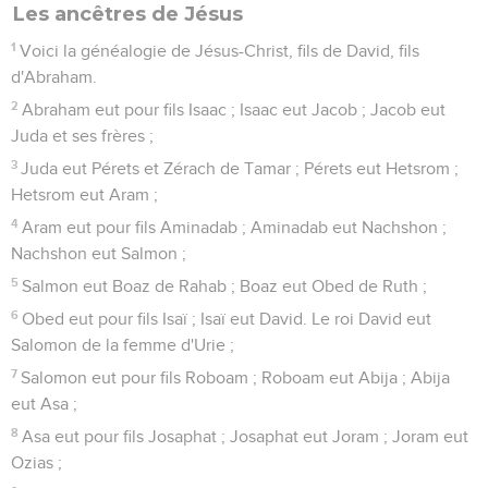
5
Salmon eut Boaz de Rahab ; Boaz eut Obed de Ruth ;
6
Obed eut pour fils Isaï ; Isaï eut David. Le roi David eut
Salomon de la femme d'Urie ;
7
Salomon eut pour fils Roboam ; Roboam eut Abija ; Abija
eut Asa ;
8
Asa eut pour fils Josaphat ; Josaphat eut Joram ; Joram eut
Ozias ;
9
Ozias eut pour fils Jotham ; Jotham eut Achaz ; Achaz eut
Ezéchias ;
10
Ezéchias eut pour fils Manassé ; Manassé eut Amon ;
Amon eut Josias ;
11
Josias eut pour descendants Jéconias et ses frères, à
l’époque de la déportation à Babylone.
12
Après la déportation à Babylone, Jéconias eut pour fils
Shealthiel ; Shealthiel eut Zorobabel ;
13
Zorobabel eut pour fils Abiud ; Abiud eut Eliakim ; Eliakim