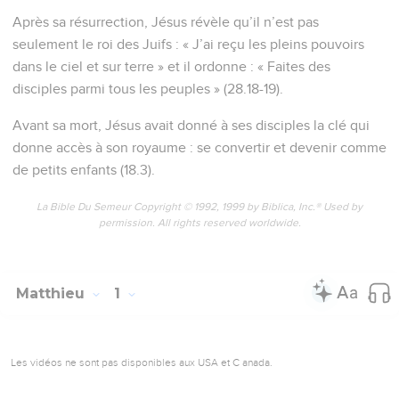
permission. All rights reserved worldwide.
Matthieu
1
Les vidéos ne sont pas disponibles aux USA et C anada.
Les ancêtres de Jésus
1
Voici la généalogie de Jésus-Christ, fils de David, fils
d'Abraham.
2
Abraham eut pour fils Isaac ; Isaac eut Jacob ; Jacob eut
Juda et ses frères ;
3
Juda eut Pérets et Zérach de Tamar ; Pérets eut Hetsrom ;
Hetsrom eut Aram ;
4
Aram eut pour fils Aminadab ; Aminadab eut Nachshon ;
Nachshon eut Salmon ;