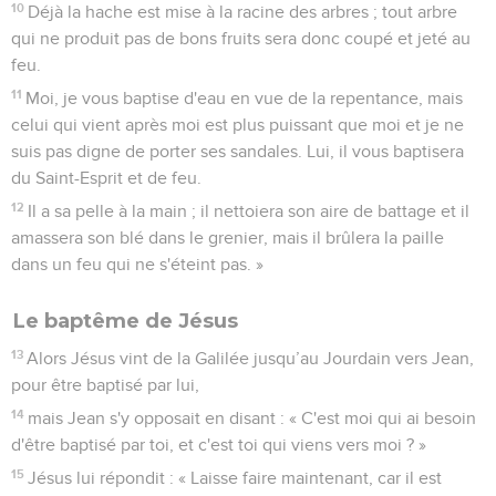
Le baptême de Jésus
13
Alors Jésus vint de la Galilée jusqu’au Jourdain vers Jean,
pour être baptisé par lui,
14
mais Jean s'y opposait en disant : « C'est moi qui ai besoin
d'être baptisé par toi, et c'est toi qui viens vers moi ? »
15
Jésus lui répondit : « Laisse faire maintenant, car il est
convenable que nous accomplissions ainsi tout ce qui est
juste », et Jean ne lui résista plus.
16
Dès qu’il fut baptisé, Jésus sortit de l'eau. Alors le ciel
s’ouvrit [pour lui] et il vit l'Esprit de Dieu descendre comme
une colombe et venir sur lui.
17
Au même instant, une voix fit entendre du ciel ces
paroles : « Celui-ci est mon Fils bien-aimé, qui a toute mon
approbation. »
Matthieu
4