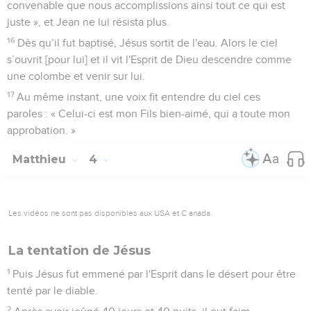
Les vidéos ne sont pas disponibles aux USA et C anada.
La tentation de Jésus
1
Puis Jésus fut emmené par l'Esprit dans le désert pour être
tenté par le diable.
2
Après avoir jeûné 40 jours et 40 nuits, il eut faim.
3
Le tentateur s'approcha et lui dit : « Si tu es le Fils de Dieu,
ordonne que ces pierres deviennent des pains. »
4
Jésus répondit : « Il est écrit : L'homme ne vivra pas de pain
seulement, mais de toute parole qui sort de la bouche de
Dieu. »
5
Le diable le transporta alors dans la ville sainte, le plaça au
sommet du temple
6
et lui dit : « Si tu es le Fils de Dieu, jette-toi en bas ! En
effet, il est écrit : Il donnera des ordres à ses anges à ton