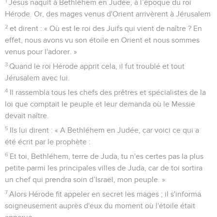
5
Ils lui dirent : « A Bethléhem en Judée, car voici ce qui a
été écrit par le prophète :
6
Et toi, Bethléhem, terre de Juda, tu n'es certes pas la plus
petite parmi les principales villes de Juda, car de toi sortira
un chef qui prendra soin d’Israël, mon peuple. »
7
Alors Hérode fit appeler en secret les mages ; il s'informa
soigneusement auprès d'eux du moment où l'étoile était
apparue,
8
puis il les envoya à Bethléhem en disant : « Allez prendre
des informations exactes sur le petit enfant. Quand vous
l'aurez trouvé, faites-le-moi savoir, afin que j'aille moi aussi
l'adorer. »
9
Après avoir entendu le roi, ils partirent. L'étoile qu'ils
avaient vue en Orient allait devant eux jusqu'au moment où,
arrivée au-dessus de l'endroit où était le petit enfant, elle
s'arrêta.
10
Quand ils aperçurent l'étoile, ils furent remplis d'une très