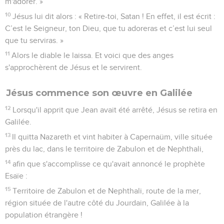
13
Il quitta Nazareth et vint habiter à Capernaüm, ville située
près du lac, dans le territoire de Zabulon et de Nephthali,
14
afin que s'accomplisse ce qu'avait annoncé le prophète
Esaïe :
15
Territoire de Zabulon et de Nephthali, route de la mer,
région située de l'autre côté du Jourdain, Galilée à la
population étrangère !
16
Le peuple assis dans les ténèbres a vu une grande
lumière, et sur ceux qui se trouvaient dans le pays de
l’ombre de la mort une lumière s'est levée.
17
Dès ce moment, Jésus commença à prêcher et à dire :
« Changez d’attitude, car le royaume des cieux est proche. »
Jésus appelle quatre pêcheurs
18
Comme il marchait le long du lac de Galilée, il vit deux
frères, Simon, appelé Pierre, et son frère André, qui jetaient