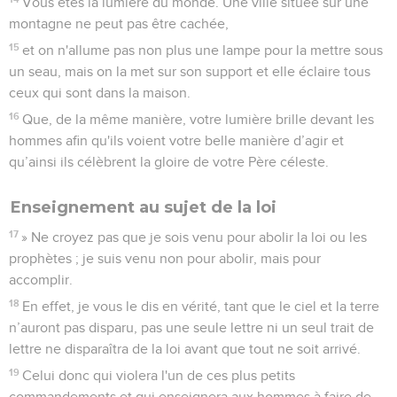
17
» Ne croyez pas que je sois venu pour abolir la loi ou les
prophètes ; je suis venu non pour abolir, mais pour
accomplir.
18
En effet, je vous le dis en vérité, tant que le ciel et la terre
n’auront pas disparu, pas une seule lettre ni un seul trait de
lettre ne disparaîtra de la loi avant que tout ne soit arrivé.
19
Celui donc qui violera l'un de ces plus petits
commandements et qui enseignera aux hommes à faire de
même sera appelé le plus petit dans le royaume des cieux ;
mais celui qui les mettra en pratique et les enseignera aux
autres, celui-là sera appelé grand dans le royaume des cieux.
20
En effet, je vous le dis, si votre justice ne dépasse pas
celle des spécialistes de la loi et des pharisiens, vous
n'entrerez pas dans le royaume des cieux.
Enseignement au sujet de la colère
21
» Vous avez appris qu'il a été dit aux anciens : ‘Tu ne