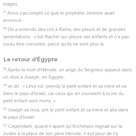
un rêve à Joseph, en Egypte,
20
et dit : « Lève-toi, prends le petit enfant et sa mère et va
dans le pays d'Israël, car ceux qui en voulaient à la vie du
petit enfant sont morts. »
21
Joseph se leva, prit le petit enfant et sa mère et alla dans
le pays d'Israël.
22
Cependant, quand il apprit qu'Archélaüs régnait sur la
Judée à la place de son père Hérode, il eut peur de s'y
rendre. Averti dans un rêve, il se retira dans le territoire de la
Galilée
23
et vint habiter dans une ville appelée Nazareth, afin que
s'accomplisse ce que les prophètes avaient annoncé : « Il
sera appelé nazaréen. »
Matthieu
3
Les vidéos ne sont pas disponibles aux USA et C anada.