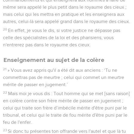
commettras pas de meurtre ; celui qui commet un meurtre
mérite de passer en jugement.’
22
Mais moi je vous dis : Tout homme qui se met [sans raison]
en colère contre son frère mérite de passer en jugement ;
celui qui traite son frère d’imbécile mérite d'être puni par le
tribunal, et celui qui le traite de fou mérite d'être puni par le
feu de l'enfer.
23
Si donc tu présentes ton offrande vers l'autel et que là tu
te souviennes que ton frère a quelque chose contre toi,
24
laisse ton offrande devant l'autel et va d'abord te
réconcilier avec ton frère, puis viens présenter ton offrande.
25
Mets-toi rapidement d'accord avec ton adversaire,
pendant que tu es en chemin avec lui, de peur qu'il ne te
livre au juge, que le juge ne te livre à l'officier de justice et
que tu ne sois mis en prison.
26
Je te le dis en vérité, tu n'en sortiras pas avant d'avoir
remboursé jusqu'au dernier centime.