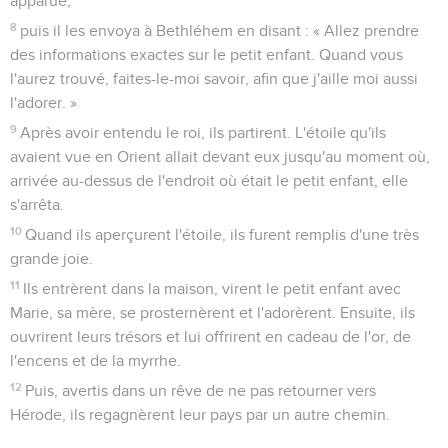
grande joie.
11
Ils entrèrent dans la maison, virent le petit enfant avec
Marie, sa mère, se prosternèrent et l'adorèrent. Ensuite, ils
ouvrirent leurs trésors et lui offrirent en cadeau de l'or, de
l'encens et de la myrrhe.
12
Puis, avertis dans un rêve de ne pas retourner vers
Hérode, ils regagnèrent leur pays par un autre chemin.
La fuite en Égypte
13
Lorsqu'ils furent partis, un ange du Seigneur apparut dans
un rêve à Joseph et dit : « Lève-toi, prends le petit enfant et
sa mère, fuis en Egypte et restes-y jusqu'à ce que je te parle,
car Hérode va rechercher le petit enfant pour le faire
mourir. »
14
Joseph se leva, prit de nuit le petit enfant et sa mère et se
retira en Egypte.
15
Il y resta jusqu'à la mort d'Hérode, afin que s'accomplisse