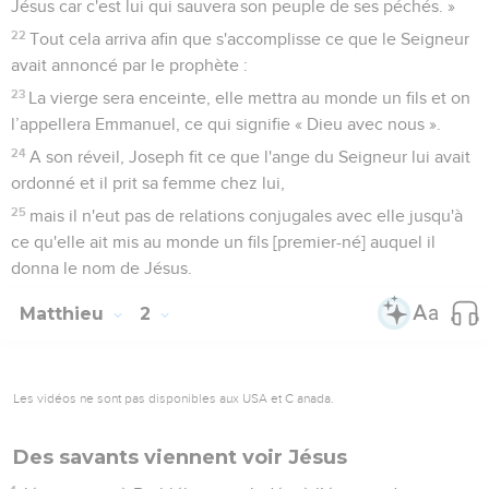
Matthieu
2
Les vidéos ne sont pas disponibles aux USA et C anada.
Des savants viennent voir Jésus
1
Jésus naquit à Bethléhem en Judée, à l’époque du roi
Hérode. Or, des mages venus d'Orient arrivèrent à Jérusalem
2
et dirent : « Où est le roi des Juifs qui vient de naître ? En
effet, nous avons vu son étoile en Orient et nous sommes
venus pour l'adorer. »
3
Quand le roi Hérode apprit cela, il fut troublé et tout
Jérusalem avec lui.
4
Il rassembla tous les chefs des prêtres et spécialistes de la
loi que comptait le peuple et leur demanda où le Messie
devait naître.