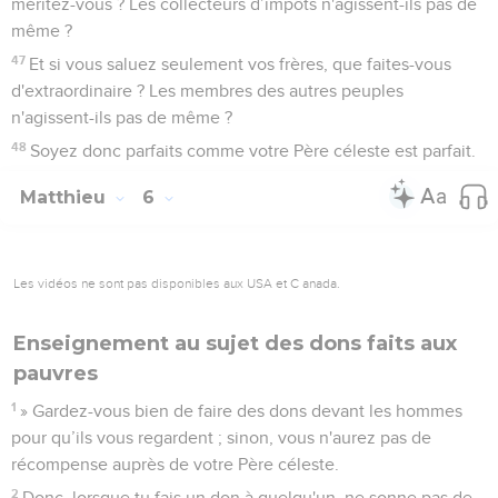
Les vidéos ne sont pas disponibles aux USA et C anada.
Enseignement au sujet des dons faits aux
pauvres
1
» Gardez-vous bien de faire des dons devant les hommes
pour qu’ils vous regardent ; sinon, vous n'aurez pas de
récompense auprès de votre Père céleste.
2
Donc, lorsque tu fais un don à quelqu'un, ne sonne pas de
la trompette devant toi, comme le font les hypocrites dans
les synagogues et dans les rues afin de recevoir la gloire qui
vient des hommes. Je vous le dis en vérité, ils ont leur
récompense.
3
Mais toi, quand tu fais un don, que ta main gauche ne
sache pas ce que fait ta droite,
4
afin que ton don se fasse en secret ; et ton Père, qui voit
dans le secret, te le rendra [lui-même ouvertement].
Contenus
Versions
Commentaires
Strong
Dictionnaire