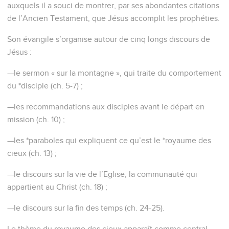
—les *paraboles qui expliquent ce qu’est le *royaume des
cieux (ch. 13) ;
—le discours sur la vie de l’Eglise, la communauté qui
appartient au Christ (ch. 18) ;
—le discours sur la fin des temps (ch. 24-25).
Le thème du royaume des cieux apparaît comme central
dans l’enseignement de Jésus, ce que confirme
l’appellation fréquente de Jésus comme « *Fils de David ».
Jésus est le roi qui devait venir, qu’annonçaient les
*prophètes : tel est le message de Matthieu. Les mages
apportent des cadeaux « au roi des *Juifs » (2.2). Jésus
proclame que « le règne des cieux est proche » (4.17) et qu’il
appartient à ceux qui *changent de vie (4.7), qui
reconnaissent leur besoin de Dieu (5.1-10).
Mais le roi a beau donner les signes du royaume en