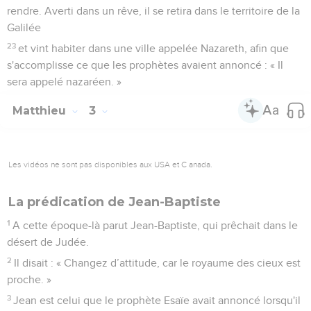
La prédication de Jean-Baptiste
1
A cette époque-là parut Jean-Baptiste, qui prêchait dans le
désert de Judée.
2
Il disait : « Changez d’attitude, car le royaume des cieux est
proche. »
3
Jean est celui que le prophète Esaïe avait annoncé lorsqu'il
a dit : C'est la voix de celui qui crie dans le désert : ‘Préparez
le chemin du Seigneur, rendez ses sentiers droits.’
4
Jean portait un vêtement en poil de chameau et une
ceinture de cuir autour de la taille. Il se nourrissait de
sauterelles et de miel sauvage.
5
Les habitants de Jérusalem, de toute la Judée et de toute
la région du Jourdain se rendaient vers lui.
6
Reconnaissant publiquement leurs péchés, ils se faisaient
baptiser par lui dans les eaux du Jourdain.
7