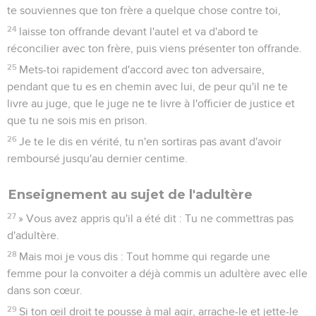
Enseignement au sujet de l'adultère
27
» Vous avez appris qu'il a été dit : Tu ne commettras pas
d'adultère.
28
Mais moi je vous dis : Tout homme qui regarde une
femme pour la convoiter a déjà commis un adultère avec elle
dans son cœur.
29
Si ton œil droit te pousse à mal agir, arrache-le et jette-le
loin de toi, car il vaut mieux pour toi subir la perte d'un seul
de tes membres que de voir ton corps entier jeté en enfer.
30
Et si ta main droite te pousse à mal agir, coupe-la et jette-
la loin de toi, car il vaut mieux pour toi subir la perte d'un
seul de tes membres que de voir ton corps entier jeté en
enfer.
Enseignement au sujet du divorce
31
» Il a été dit : Que celui qui renvoie sa femme lui donne