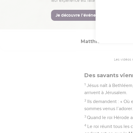
Jésus.
© Société biblique français
Matthieu
2
Les vidéos 
Des savants vien
1
Jésus naît à Bethléem,
arrivent à Jérusalem.
2
Ils demandent : « Où es
sommes venus l’adorer.
3
Quand le roi Hérode ap
4
Le roi réunit tous les