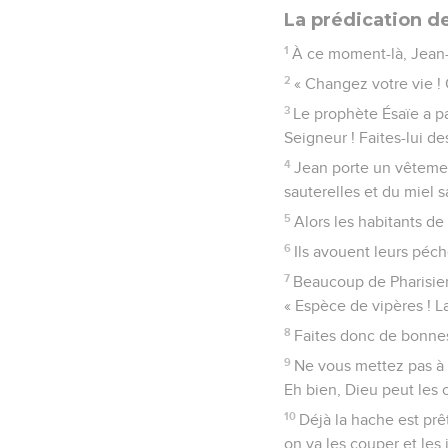
La prédication d
1
À ce moment-là, Jean-B
2
« Changez votre vie ! 
3
Le prophète Ésaïe a pa
Seigneur ! Faites-lui de
4
Jean porte un vêtement
sauterelles et du miel 
5
Alors les habitants de
6
Ils avouent leurs péch
7
Beaucoup de Pharisien
« Espèce de vipères ! L
8
Faites donc de bonnes
9
Ne vous mettez pas à p
Eh bien, Dieu peut les 
10
Déjà la hache est prê
on va les couper et les j