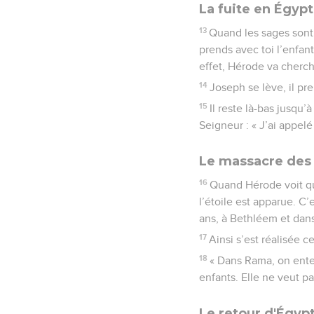
La fuite en Égyp
13
Quand les sages sont 
prends avec toi l’enfant
effet, Hérode va cherche
14
Joseph se lève, il pre
15
Il reste là-bas jusqu’
Seigneur : « J’ai appelé 
Le massacre des
16
Quand Hérode voit que
l’étoile est apparue. C
ans, à Bethléem et dans
17
Ainsi s’est réalisée 
18
« Dans Rama, on enten
enfants. Elle ne veut pa
Le retour d'Égyp