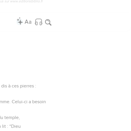
us sur www.editionsbiblio.fr
 dis à ces pierres :
’homme. Celui-ci a besoin
du temple,
 lit : “Dieu