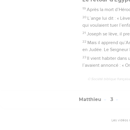
19
Après la mort d’Héro
20
L’ange lui dit : « Lèv
qui voulaient tuer l’enf
21
Joseph se lève, il pre
22
Mais il apprend qu’Ar
en Judée. Le Seigneur l
23
Il vient habiter dans
l’avaient annoncé : « O
© Société biblique français
Matthieu
3
Les vidéos 