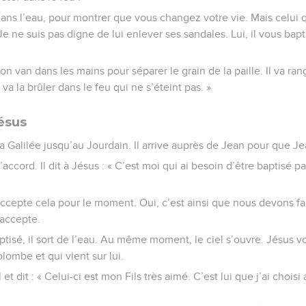
dans l’eau, pour montrer que vous changez votre vie. Mais celui q
e ne suis pas digne de lui enlever ses sandales. Lui, il vous bapt
 son van dans les mains pour séparer le grain de la paille. Il va ra
l va la brûler dans le feu qui ne s’éteint pas. »
ésus
la Galilée jusqu’au Jourdain. Il arrive auprès de Jean pour que Je
accord. Il dit à Jésus : « C’est moi qui ai besoin d’être baptisé par 
Accepte cela pour le moment. Oui, c’est ainsi que nous devons fa
accepte.
tisé, il sort de l’eau. Au même moment, le ciel s’ouvre. Jésus voi
mbe et qui vient sur lui.
et dit : « Celui-ci est mon Fils très aimé. C’est lui que j’ai choisi 