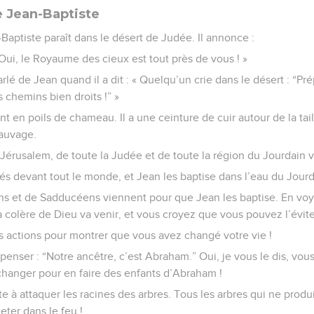
e Jean-Baptiste
aptiste paraît dans le désert de Judée. Il annonce :
Oui, le Royaume des cieux est tout près de vous ! »
rlé de Jean quand il a dit : « Quelqu’un crie dans le désert : “Pr
s chemins bien droits !” »
 en poils de chameau. Il a une ceinture de cuir autour de la tail
sauvage.
 Jérusalem, de toute la Judée et de toute la région du Jourdain 
és devant tout le monde, et Jean les baptise dans l’eau du Jourd
s et de Sadducéens viennent pour que Jean les baptise. En voyan
a colère de Dieu va venir, et vous croyez que vous pouvez l’éviter
 actions pour montrer que vous avez changé votre vie !
enser : “Notre ancêtre, c’est Abraham.” Oui, je vous le dis, vous 
changer pour en faire des enfants d’Abraham !
te à attaquer les racines des arbres. Tous les arbres qui ne produ
eter dans le feu !