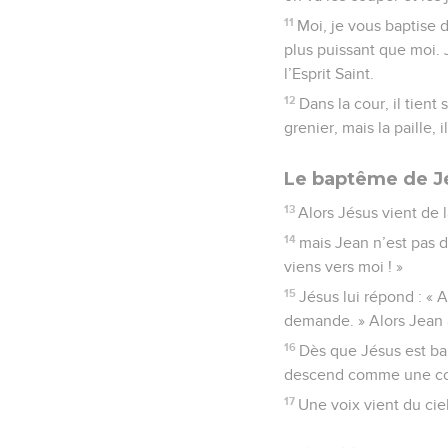
11
Moi, je vous baptise 
plus puissant que moi. J
l’Esprit Saint.
12
Dans la cour, il tient
grenier, mais la paille, i
Le baptême de J
13
Alors Jésus vient de 
14
mais Jean n’est pas d’
viens vers moi ! »
15
Jésus lui répond : « 
demande. » Alors Jean 
16
Dès que Jésus est bap
descend comme une colo
17
Une voix vient du ciel 