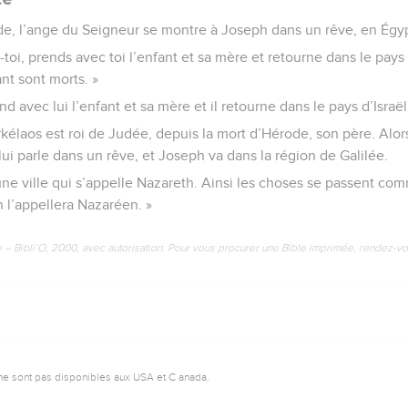
de, l’ange du Seigneur se montre à Joseph dans un rêve, en Égy
e-toi, prends avec toi l’enfant et sa mère et retourne dans le pays 
ant sont morts. »
nd avec lui l’enfant et sa mère et il retourne dans le pays d’Israël
kélaos est roi de Judée, depuis la mort d’Hérode, son père. Alor
ui parle dans un rêve, et Joseph va dans la région de Galilée.
 une ville qui s’appelle Nazareth. Ainsi les choses se passent c
n l’appellera Nazaréen. »
e – Bibli’O, 2000, avec autorisation. Pour vous procurer une Bible imprimée, rendez-vo
ne sont pas disponibles aux USA et C anada.