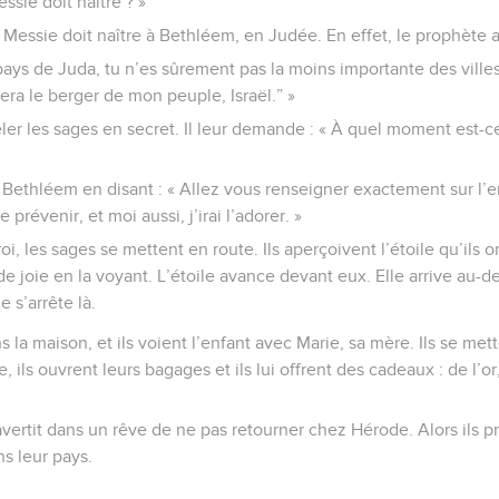
ssie doit naître ? »
e Messie doit naître à Bethléem, en Judée. En effet, le prophète a 
pays de Juda, tu n’es sûrement pas la moins importante des ville
 sera le berger de mon peuple, Israël.” »
ler les sages en secret. Il leur demande : « À quel moment est-ce
 à Bethléem en disant : « Allez vous renseigner exactement sur l
prévenir, et moi aussi, j’irai l’adorer. »
i, les sages se mettent en route. Ils aperçoivent l’étoile qu’ils ont
e joie en la voyant. L’étoile avance devant eux. Elle arrive au-d
e s’arrête là.
 la maison, et ils voient l’enfant avec Marie, sa mère. Ils se me
e, ils ouvrent leurs bagages et ils lui offrent des cadeaux : de l’or
avertit dans un rêve de ne pas retourner chez Hérode. Alors ils 
s leur pays.