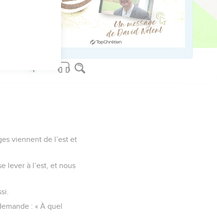
us sur www.editionsbiblio.fr
es viennent de l’est et
e lever à l’est, et nous
si.
r demande : « À quel