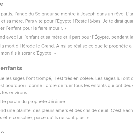
te
partis, l’ange du Seigneur se montre à Joseph dans un rêve. L’ange
 et sa mère. Pars vite pour l’Égypte ! Reste là-bas. Je te dirai qua
r l’enfant pour le faire mourir. »
nd avec lui l’enfant et sa mère et il part pour l’Égypte, pendant la
à la mort d’Hérode le Grand. Ainsi se réalise ce que le prophète a 
mon fils à sortir d’Égypte. »
 enfants
 les sages l’ont trompé, il est très en colère. Les sages lui ont
’est pourquoi il donne l’ordre de tuer tous les enfants qui ont d
 les environs.
cette parole du prophète Jérémie :
d une plainte, des pleurs amers et des cris de deuil. C’est Rach
s être consolée, parce qu’ils ne sont plus. »
te