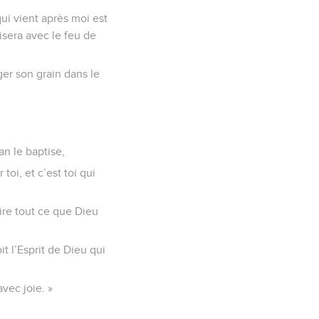
ui vient après moi est
isera avec le feu de
nger son grain dans le
an le baptise,
toi, et c’est toi qui
ire tout ce que Dieu
t l’Esprit de Dieu qui
avec joie. »