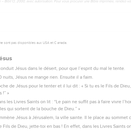
e – Bibli’O, 2000, avec autorisation. Pour vous procurer une Bible imprimée, rendez-vo
ne sont pas disponibles aux USA et C anada.
Jésus
conduit Jésus dans le désert, pour que l’esprit du mal le tente.
 nuits, Jésus ne mange rien. Ensuite il a faim.
he de Jésus pour le tenter et il lui dit : « Si tu es le Fils de Dieu,
 !” »
ns les Livres Saints on lit : “Le pain ne suffit pas à faire vivre l
oles qui sortent de la bouche de Dieu.” »
emmène Jésus à Jérusalem, la ville sainte. Il le place au sommet 
s le Fils de Dieu, jette-toi en bas ! En effet, dans les Livres Saints on