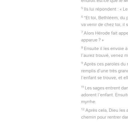
endroit est-ce que le Me
5
Ils lui répondent : « L
6
“Et toi, Bethléem, du 
va venir de chez toi, il
7
Alors Hérode fait appe
apparue ? »
8
Ensuite il les envoie
l’aurez trouvé, venez me 
9
Après ces paroles du ro
remplis d’une très grand
l’enfant se trouve, et ell
11
Les sages entrent dans
adorent l’enfant. Ensuit
myrrhe.
12
Après cela, Dieu les 
chemin pour rentrer dan