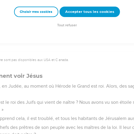
Accepter tous les cookies
Choisir mes cookies
e – Bibli’O, 2000, avec autorisation. Pour vous procurer une Bible imprimée, rendez-vo
Tout refuser
ne sont pas disponibles aux USA et C anada.
nent voir Jésus
 en Judée, au moment où Hérode le Grand est roi. Alors, des sag
t le roi des Juifs qui vient de naître ? Nous avons vu son étoile s
 »
prend cela, il est troublé, et tous les habitants de Jérusalem aus
 chefs des prêtres de son peuple avec les maîtres de la loi. Il leu