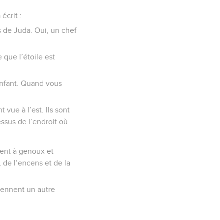
écrit :
s de Juda. Oui, un chef
 que l’étoile est
’enfant. Quand vous
 vue à l’est. Ils sont
essus de l’endroit où
ttent à genoux et
, de l’encens et de la
prennent un autre