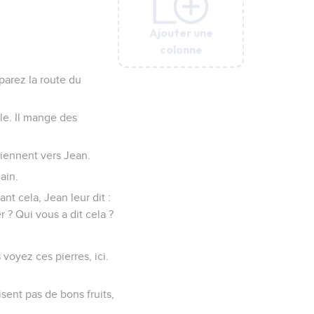
Ajouter une
Ajouter une
Ajouter une
Ajouter une
Ajouter une
colonne
colonne
colonne
colonne
colonne
éparez la route du
le. Il mange des
viennent vers Jean.
ain.
t cela, Jean leur dit :
 ? Qui vous a dit cela ?
voyez ces pierres, ici.
isent pas de bons fruits,