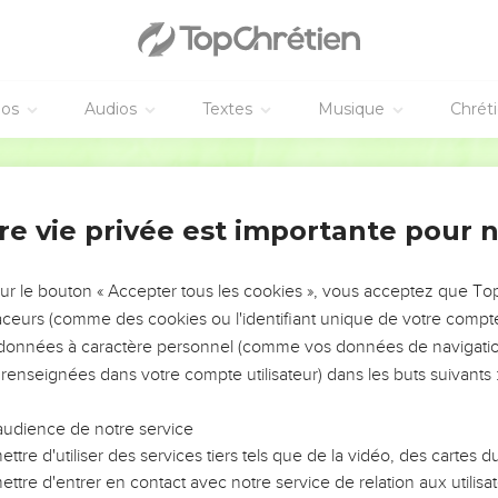
Jésus-Christ
hrist est né. Marie, sa mère, est promise en mariage à Joseph. 
éos
Audios
Textes
Musique
Chrét
nd un enfant par la puissance de l’Esprit Saint.
st un homme juste. Il ne veut pas accuser Marie devant tout le m
Parole de Vie
 à cela, l’ange du Seigneur se montre à lui dans un rêve. L’ange l
re vie privée est importante pour 
r de prendre chez toi Marie, ta femme. Oui, l’enfant qui est dans
sur le bouton « Accepter tous les cookies », vous acceptez que T
e un fils, et toi, tu l’appelleras Jésus. En effet, c’est lui qui sa
traceurs (comme des cookies ou l'identifiant unique de votre compte 
s données à caractère personnel (comme vos données de navigatio
ue le prophète a dit de la part du Seigneur :
 renseignées dans votre compte utilisateur) dans les buts suivants 
ndra un enfant. Elle mettra au monde un fils. On l’appellera Emman
audience de notre service
lle, il fait ce que l’ange du Seigneur lui a commandé. Il prend 
ttre d'utiliser des services tiers tels que de la vidéo, des cartes
ttre d'entrer en contact avec notre service de relation aux utilisat
 à elle jusqu’au jour où Marie met au monde un fils. Joseph donne