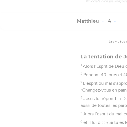
© Société biblique français
Matthieu
4
Les vidéos 
La tentation de 
1
Alors l’Esprit de Dieu 
2
Pendant 40 jours et 40
3
L’esprit du mal s’approc
“Changez-vous en pains
4
Jésus lui répond : « Da
aussi de toutes les par
5
Alors l’esprit du mal 
6
et il lui dit : « Si tu e