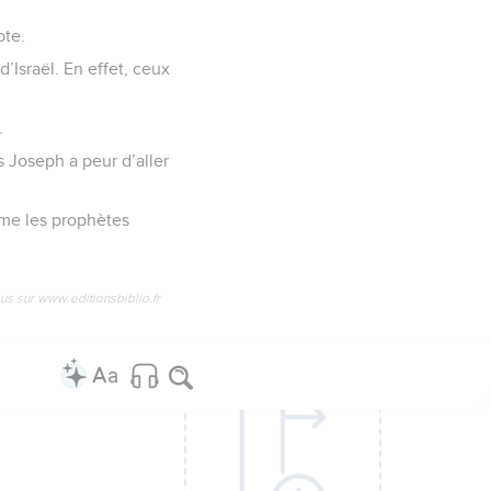
pte.
d’Israël. En effet, ceux
.
s Joseph a peur d’aller
omme les prophètes
us sur www.editionsbiblio.fr