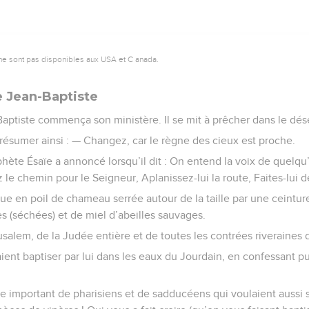
ne sont pas disponibles aux USA et C anada.
e Jean-Baptiste
Baptiste commença son ministère. Il se mit à prêcher dans le dés
ésumer ainsi : — Changez, car le règne des cieux est proche.
hète Ésaïe a annoncé lorsqu’il dit : On entend la voix de quelqu’
z le chemin pour le Seigneur, Aplanissez-lui la route, Faites-lui d
ue en poil de chameau serrée autour de la taille par une ceinture 
es (séchées) et de miel d’abeilles sauvages.
usalem, de la Judée entière et de toutes les contrées riveraines 
aient baptiser par lui dans les eaux du Jourdain, en confessant 
pe important de pharisiens et de sadducéens qui voulaient aussi se