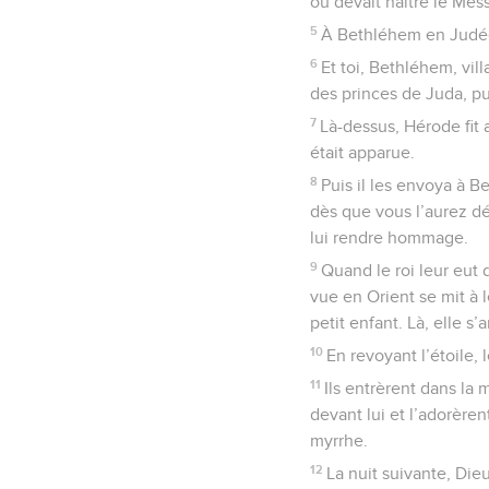
où devait naître le Mes
5
À Bethléhem en Judée, 
6
Et toi, Bethléhem, vil
des princes de Juda, pu
7
Là-dessus, Hérode fit
était apparue.
8
Puis il les envoya à B
dès que vous l’aurez déc
lui rendre hommage.
9
Quand le roi leur eut 
vue en Orient se mit à 
petit enfant. Là, elle s’
10
En revoyant l’étoile, 
11
Ils entrèrent dans la 
devant lui et l’adorèrent
myrrhe.
12
La nuit suivante, Die