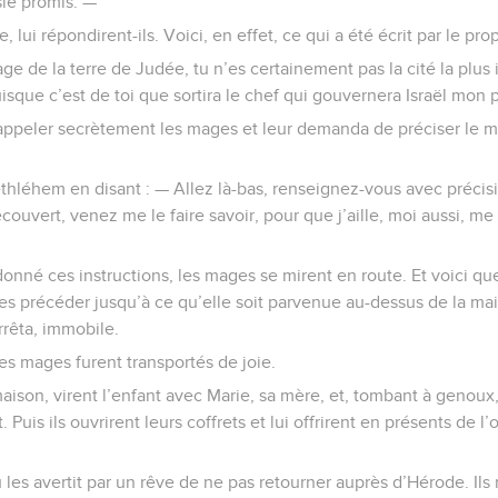
sie promis. —
lui répondirent-ils. Voici, en effet, ce qui a été écrit par le pro
lage de la terre de Judée, tu n’es certainement pas la cité la plus
isque c’est de toi que sortira le chef qui gouvernera Israël mon 
 appeler secrètement les mages et leur demanda de préciser le m
ethléhem en disant : — Allez là-bas, renseignez-vous avec précisi
ouvert, venez me le faire savoir, pour que j’aille, moi aussi, me 
donné ces instructions, les mages se mirent en route. Et voici que 
les précéder jusqu’à ce qu’elle soit parvenue au-dessus de la mai
arrêta, immobile.
les mages furent transportés de joie.
maison, virent l’enfant avec Marie, sa mère, et, tombant à genoux,
. Puis ils ouvrirent leurs coffrets et lui offrirent en présents de l’
u les avertit par un rêve de ne pas retourner auprès d’Hérode. Il