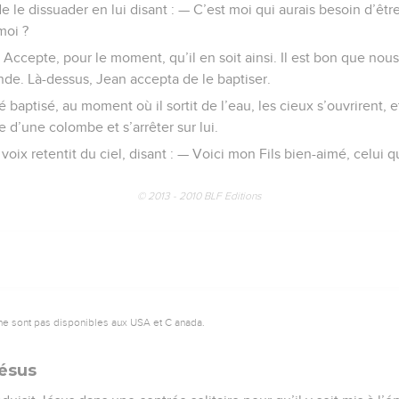
e le dissuader en lui disant : — C’est moi qui aurais besoin d’être
moi ?
— Accepte, pour le moment, qu’il en soit ainsi. Il est bon que nou
de. Là-dessus, Jean accepta de le baptiser.
baptisé, au moment où il sortit de l’eau, les cieux s’ouvrirent, et 
 d’une colombe et s’arrêter sur lui.
x retentit du ciel, disant : — Voici mon Fils bien-aimé, celui qui
© 2013 - 2010 BLF Editions
ne sont pas disponibles aux USA et C anada.
Jésus