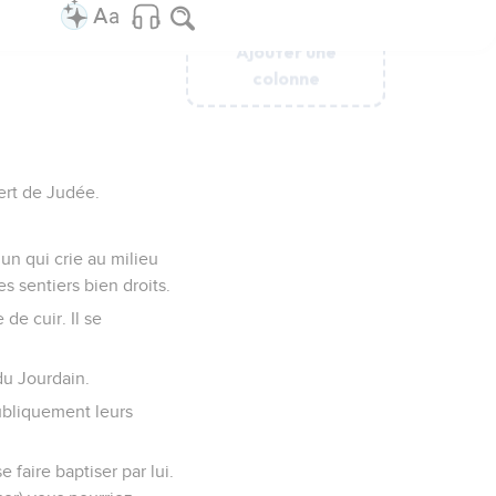
Ajouter une
Ajouter une
Ajouter une
Ajouter une
Ajouter une
colonne
colonne
colonne
colonne
colonne
ert de Judée.
un qui crie au milieu
es sentiers bien droits.
de cuir. Il se
du Jourdain.
publiquement leurs
 faire baptiser par lui.