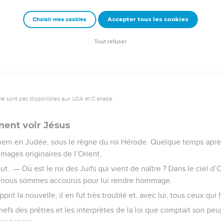
Accepter tous les cookies
Choisir mes cookies
© 2013 - 2010 BLF Editions
Tout refuser
ne sont pas disponibles aux USA et C anada.
nent voir Jésus
hem en Judée, sous le règne du roi Hérode. Quelque temps après
 mages originaires de l’Orient.
ut : — Où est le roi des Juifs qui vient de naître ? Dans le ciel d
et nous sommes accourus pour lui rendre hommage.
rit la nouvelle, il en fut très troublé et, avec lui, tous ceux qui
hefs des prêtres et les interprètes de la loi que comptait son peu