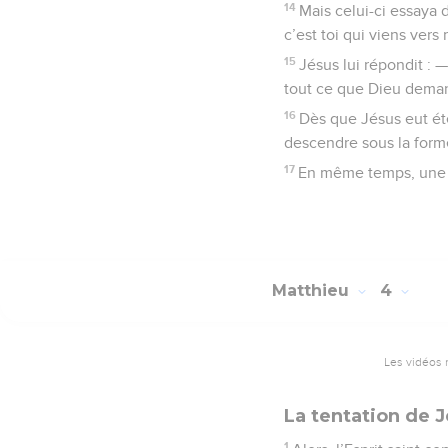
14
Mais celui-ci essaya d
c’est toi qui viens vers 
15
Jésus lui répondit : 
tout ce que Dieu deman
16
Dès que Jésus eut été 
descendre sous la forme
17
En même temps, une voi
Matthieu
4
Les vidéos 
La tentation de 
1