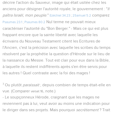
décrire l'action du Sauveur, image qui était usitée chez les
anciens pour désigner l'autorité royale, le gouvernement : "
Il
paîtra Israël, mon peuple
."
comparez
Ezéchiel 34.23
;
2Samuel 5.2
Nul terme ne pouvait mieux
Psaumes 23.1
;
Psaumes 80.2
caractériser l'autorité du "Bon Berger." - Mais ce qui est plus
frappant encore que la sainte liberté avec laquelle les
écrivains du Nouveau Testament citent les Ecritures de
l'Ancien, c'est la précision avec laquelle les scribes du temps
résolvent par la prophétie la question d'Hérode sur le lieu de
la naissance du Messie. Tout est clair pour eux dans la Bible,
à laquelle ils restent indifférents après s'en être servis pour
les autres ! Quel contraste avec la foi des mages !
7
Ou plutôt
paraissait
; depuis combien de temps était-elle en
vue. (Comparer
, note.)
verset 16
- Le soupçonneux Hérode, craignant que les mages ne
reviennent pas à lui, veut avoir au moins une indication pour
le diriger dans ses projets. Mais pourquoi
secrètement
? Trait