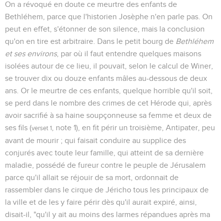
On a révoqué en doute ce meurtre des enfants de
Bethléhem, parce que l'historien Josèphe n'en parle pas. On
peut en effet, s'étonner de son silence, mais la conclusion
qu'on en tire est arbitraire. Dans le petit bourg de
Bethléhem
et ses environs
, par où il faut entendre quelques maisons
isolées autour de ce lieu, il pouvait, selon le calcul de Winer,
se trouver dix ou douze enfants mâles au-dessous de deux
ans. Or le meurtre de ces enfants, quelque horrible qu'il soit,
se perd dans le nombre des crimes de cet Hérode qui, après
avoir sacrifié à sa haine soupçonneuse sa femme et deux de
ses fils (
, note 1), en fit périr un troisième, Antipater, peu
verset 1
avant de mourir ; qui faisait conduire au supplice des
conjurés avec toute leur famille, qui atteint de sa dernière
maladie, possédé de fureur contre le peuple de Jérusalem
parce qu'il allait se réjouir de sa mort, ordonnait de
rassembler dans le cirque de Jéricho tous les principaux de
la ville et de les y faire périr dès qu'il aurait expiré, ainsi,
disait-il, "qu'il y ait au moins des larmes répandues après ma