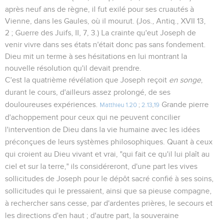
après neuf ans de règne, il fut exilé pour ses cruautés à
Vienne, dans les Gaules, où il mourut. (Jos., Antiq., XVII 13,
2 ; Guerre des Juifs, II, 7, 3.) La crainte qu'eut Joseph de
venir vivre dans ses états n'était donc pas sans fondement.
Dieu mit un terme à ses hésitations en lui montrant la
nouvelle résolution qu'il devait prendre.
C'est la quatrième révélation que Joseph reçoit
en songe
,
durant le cours, d'ailleurs assez prolongé, de ses
douloureuses expériences.
Grande pierre
Matthieu 1.20
;
2.13
,
19
d'achoppement pour ceux qui ne peuvent concilier
l'intervention de Dieu dans la vie humaine avec les idées
préconçues de leurs systèmes philosophiques. Quant à ceux
qui croient au Dieu vivant et vrai, "qui fait ce qu'il lui plaît au
ciel et sur la terre," ils considéreront, d'une part les vives
sollicitudes de Joseph pour le dépôt sacré confié à ses soins,
sollicitudes qui le pressaient, ainsi que sa pieuse compagne,
à rechercher sans cesse, par d'ardentes prières, le secours et
les directions d'en haut ; d'autre part, la souveraine