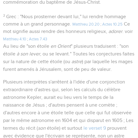
commémoration du baptême de Jésus-Christ.
2
Grec : "Nous prosterner devant lui," lui rendre hommage
comme à un grand personnage.
Ce
Matthieu 20.20
;
Actes 10.25
mot signifie aussi rendre des honneurs religieux,
adorer
. voir
Matthieu 4.10
;
Actes 7.43
Au lieu de "son étoile
en Orient
" plusieurs traduisent : "son
étoile
à son lever
, ou se levant." Toutes les conjectures faites
sur la nature de cette étoile (ou
astre
) par laquelle les mages
furent amenés à Jérusalem, sont de peu de valeur.
Plusieurs interprètes s'arrêtent à l'idée d'une conjonction
extraordinaire d'astres qui, selon les calculs du célèbre
astronome Kepler, aurait eu lieu vers le temps de la
naissance de Jésus ; d'autres pensent à une comète ;
d'autres encore à une étoile telle que celle qui fut observée
par le même astronome en 1604 et qui disparut en 1605 ; Les
termes du récit (
son
étoile) et surtout
le verset 9
prouvent
avec évidence que l'écrivain se représente, non un astre