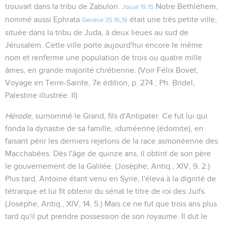
trouvait dans la tribu de Zabulon.
Notre Bethléhem,
Josué 19.15
nommé aussi Ephrata
était une très petite ville,
Genèse 35.16
,
19
située dans la tribu de Juda, à deux lieues au sud de
Jérusalem. Cette ville porte aujourd'hui encore le même
nom et renferme une population de trois ou quatre mille
âmes, en grande majorité chrétienne. (Voir Félix Bovet,
Voyage en Terre-Sainte, 7e édition, p. 274 ; Ph. Bridel,
Palestine illustrée. II)
Hérode
, surnommé le Grand, fils d'Antipater. Ce fut lui qui
fonda la dynastie de sa famille, iduméenne (édomite), en
faisant périr les derniers rejetons de la race asmonéenne des
Macchabées. Dès l'âge de quinze ans, il obtint de son père
le gouvernement de la Galilée. (Josèphe, Antiq., XIV, 9, 2.)
Plus tard, Antoine étant venu en Syrie, l'éleva à la dignité de
tétrarque et lui fit obtenir du sénat le titre de roi des Juifs.
(Josèphe, Antiq., XIV, 14, 5.) Mais ce ne fut que trois ans plus
tard qu'il put prendre possession de son royaume. Il dut le