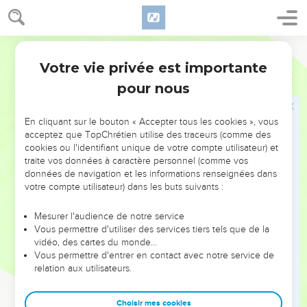
25
Au lieu de ces mots:
son fils premier-né
, qui se lisent dans
C. D., la plupart des majusc., les versions syriaque,
arménienne, et des Pères, le Sin., B., les versions égypt., la
Bible annotée
syr. de Cureton ont seulement:
son fils
. On peut soupçonner
Votre vie privée est importante
Matthieu
1
la dernière d'être une correction faite sous l'influence de
pour nous
l'idée très ancienne de la virginité perpétuelle de Marie.
En cliquant sur le bouton « Accepter tous les cookies », vous
Ce mot de
premier-né
(qui du reste se retrouve dans
)
Luc 2.7
acceptez que TopChrétien utilise des traceurs (comme des
ne serait pas à lui seul une preuve décisive du contraire ;
cookies ou l'identifiant unique de votre compte utilisateur) et
mais il prend un sens bien plus positif dans l'ensemble de
traite vos données à caractère personnel (comme vos
données de navigation et les informations renseignées dans
cette phrase :
il ne la connut point jusqu'à ce que
.
votre compte utilisateur) dans les buts suivants :
Si l'auteur de notre évangile avait eu la conviction que Marie
Mesurer l'audience de notre service
n'avait jamais eu d'autres enfants, il n'aurait pas pu écrire ces
Vous permettre d'utiliser des services tiers tels que de la
mots. D'ailleurs Jésus avait des frères dont il était
le premier-
vidéo, des cartes du monde…
né
, et, malgré la controverse qui s'est prolongée au sujet de
Vous permettre d'entrer en contact avec notre service de
relation aux utilisateurs.
ces frères, jamais on n'est parvenu à rendre probable qu'ils
ne fussent que des cousins. On se trouve donc en présence
Choisir mes cookies
d'un préjugé qui a peu à peu dégénéré en une véritable