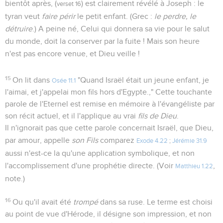
bientôt après, (
) est clairement révélé à Joseph : le
verset 16
tyran veut
faire périr
le petit enfant. (Grec :
le perdre, le
détruire
.) A peine né, Celui qui donnera sa vie pour le salut
du monde, doit la conserver par la fuite ! Mais son heure
n'est pas encore venue, et Dieu veille !
15
On lit dans
"Quand Israël était un jeune enfant, je
Osée 11.1
l'aimai, et j'appelai mon fils hors d'Egypte.," Cette touchante
parole de l'Eternel est remise en mémoire à l'évangéliste par
son récit actuel, et il l'applique au vrai
fils de Dieu
.
Il n'ignorait pas que cette parole concernait Israël, que Dieu,
par amour, appelle
son Fils
comparez
Exode 4.22
;
Jérémie 31.9
aussi n'est-ce la qu'une application symbolique, et non
l'accomplissement d'une prophétie directe. (Voir
,
Matthieu 1.22
note.)
16
Ou qu'il avait été
trompé
dans sa ruse. Le terme est choisi
au point de vue d'Hérode, il désigne son impression, et non