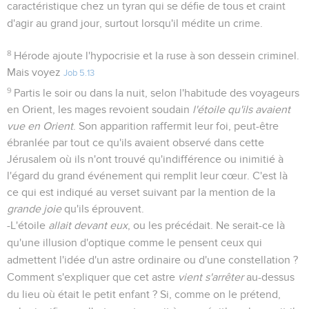
caractéristique chez un tyran qui se défie de tous et craint
d'agir au grand jour, surtout lorsqu'il médite un crime.
8
Hérode ajoute l'hypocrisie et la ruse à son dessein criminel.
Mais voyez
Job 5.13
9
Partis le soir ou dans la nuit, selon l'habitude des voyageurs
en Orient, les mages revoient soudain
l'étoile qu'ils avaient
vue en Orient
. Son apparition raffermit leur foi, peut-être
ébranlée par tout ce qu'ils avaient observé dans cette
Jérusalem où ils n'ont trouvé qu'indifférence ou inimitié à
l'égard du grand événement qui remplit leur cœur. C'est là
ce qui est indiqué au verset suivant par la mention de la
grande joie
qu'ils éprouvent.
-L'étoile
allait devant eux
, ou les précédait. Ne serait-ce là
qu'une illusion d'optique comme le pensent ceux qui
admettent l'idée d'un astre ordinaire ou d'une constellation ?
Comment s'expliquer que cet astre
vient s'arrêter
au-dessus
du lieu où était le petit enfant ? Si, comme on le prétend,