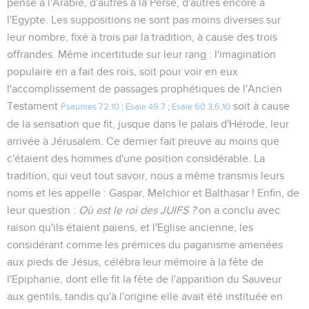
pensé à l'Arabie, d'autres à la Perse, d'autres encore à
l'Egypte. Les suppositions ne sont pas moins diverses sur
leur nombre, fixé à trois par la tradition, à cause des trois
offrandes. Même incertitude sur leur rang : l'imagination
populaire en a fait des rois, soit pour voir en eux
l'accomplissement de passages prophétiques de l'Ancien
Testament
soit à cause
Psaumes 72.10
;
Esaïe 49.7
;
Esaïe 60.3
,
6
,
10
de la sensation que fit, jusque dans le palais d'Hérode, leur
arrivée à Jérusalem. Ce dernier fait preuve au moins que
c'étaient des hommes d'une position considérable. La
tradition, qui veut tout savoir, nous a même transmis leurs
noms et les appelle : Gaspar, Melchior et Balthasar ! Enfin, de
leur question :
Où est le roi des JUIFS ?
on a conclu avec
raison qu'ils étaient païens, et l'Eglise ancienne, les
considérant comme les prémices du paganisme amenées
aux pieds de Jésus, célébra leur mémoire à la fête de
l'Epiphanie, dont elle fit la fête de l'apparition du Sauveur
aux gentils, tandis qu'à l'origine elle avait été instituée en