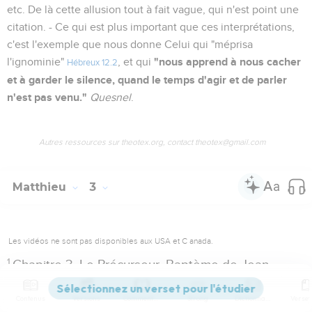
etc. De là cette allusion tout à fait vague, qui n'est point une
citation. - Ce qui est plus important que ces interprétations,
c'est l'exemple que nous donne Celui qui "méprisa
"nous apprend à nous cacher
l'ignominie"
, et qui
Hébreux 12.2
et à garder le silence, quand le temps d'agir et de parler
n'est pas venu."
Quesnel
.
Autres ressources sur theotex.org, contact theotex@gmail.com
Matthieu
3
Les vidéos ne sont pas disponibles aux USA et C anada.
1
Chapitre 3. Le Précurseur. Baptème de Jean.
1 à 12
Jean-Baptiste. Ses discours.
Contenus
Versions
Commentaires
Strong
Dictionnaire