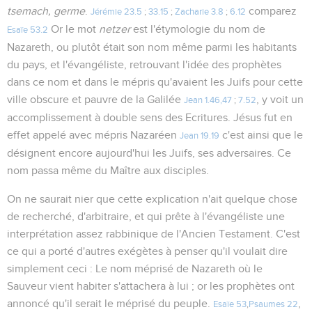
tsemach, germe
.
comparez
Jérémie 23.5
;
33.15
;
Zacharie 3.8
;
6.12
Or le mot
netzer
est l'étymologie du nom de
Esaïe 53.2
Nazareth, ou plutôt était son nom même parmi les habitants
du pays, et l'évangéliste, retrouvant l'idée des prophètes
dans ce nom et dans le mépris qu'avaient les Juifs pour cette
ville obscure et pauvre de la Galilée
, y voit un
Jean 1.46,47
;
7.52
accomplissement à double sens des Ecritures. Jésus fut en
effet appelé avec mépris Nazaréen
c'est ainsi que le
Jean 19.19
désignent encore aujourd'hui les Juifs, ses adversaires. Ce
nom passa même du Maître aux disciples.
On ne saurait nier que cette explication n'ait quelque chose
de recherché, d'arbitraire, et qui prête à l'évangéliste une
interprétation assez rabbinique de l'Ancien Testament. C'est
ce qui a porté d'autres exégètes à penser qu'il voulait dire
simplement ceci : Le nom méprisé de Nazareth où le
Sauveur vient habiter s'attachera à lui ; or les prophètes ont
annoncé qu'il serait le méprisé du peuple.
,
Esaïe 53
,
Psaumes 22