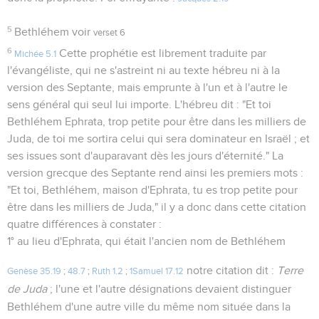
5
Bethléhem voir
verset 6
6
Cette prophétie est librement traduite par
Michée 5.1
l'évangéliste, qui ne s'astreint ni au texte hébreu ni à la
version des Septante, mais emprunte à l'un et à l'autre le
sens général qui seul lui importe. L'hébreu dit : "Et toi
Bethléhem Ephrata, trop petite pour être dans les milliers de
Juda, de toi me sortira celui qui sera dominateur en Israël ; et
ses issues sont d'auparavant dès les jours d'éternité." La
version grecque des Septante rend ainsi les premiers mots :
"Et toi, Bethléhem, maison d'Ephrata, tu es trop petite pour
être dans les milliers de Juda," il y a donc dans cette citation
quatre différences à constater :
1° au lieu d'Ephrata, qui était l'ancien nom de Bethléhem
notre citation dit :
Terre
Genèse 35.19
;
48.7
;
Ruth 1.2
;
1Samuel 17.12
de Juda
; l'une et l'autre désignations devaient distinguer
Bethléhem d'une autre ville du même nom située dans la