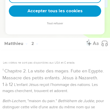
idolâtrie et sans lequel personne n'eut jamais conçu le
Accepter tous les cookies
moindre doute sur la signification de notre récit.
Tout refuser
Autres ressources sur theotex.org, contact theotex@gmail.com
Matthieu
2
Les vidéos ne sont pas disponibles aux USA et C anada.
1
Chapitre 2. La visite des mages. Fuite en Egypte.
Massacre des petits enfants. Jésus à Nazareth.
1 à 12
L'enfant Jésus reçoit l'hommage des nations. Les
mages cherchent, trouvent et adorent.
Beth-Lechem
, "maison du pain."
Bethléhem de Judée
, pour
distinguer cette ville d'une autre du même nom qui se