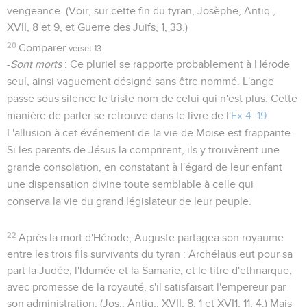
vengeance. (Voir, sur cette fin du tyran, Josèphe, Antiq.,
XVII, 8 et 9, et Guerre des Juifs, 1, 33.)
20
Comparer
.
verset 13
-
Sont morts
: Ce pluriel se rapporte probablement à Hérode
seul, ainsi vaguement désigné sans être nommé. L'ange
passe sous silence le triste nom de celui qui n'est plus. Cette
manière de parler se retrouve dans le livre de l'
Ex 4 :19
L'allusion à cet événement de la vie de Moïse est frappante.
Si les parents de Jésus la comprirent, ils y trouvèrent une
grande consolation, en constatant à l'égard de leur enfant
une dispensation divine toute semblable à celle qui
conserva la vie du grand législateur de leur peuple.
22
Après la mort d'Hérode, Auguste partagea son royaume
entre les trois fils survivants du tyran : Archélaüs eut pour sa
part la Judée, l'ldumée et la Samarie, et le titre d'ethnarque,
avec promesse de la royauté, s'il satisfaisait l'empereur par
son administration. (Jos., Antiq., XVII, 8, 1 et XVI1, 11, 4.) Mais