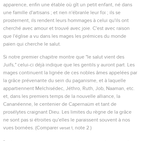
apparence, enfin une étable où gît un petit enfant, né dans
une famille d'artisans ; et rien n'ébranle leur foi ; ils se
prosternent, ils rendent leurs hommages à celui qu'ils ont
cherché avec amour et trouvé avec joie. C'est avec raison
que l'église a vu dans les mages les prémices du monde
païen qui cherche le salut.
Si notre premier chapitre montre que "le salut vient des
Juifs," celui-ci déjà indique que les gentils y auront part. Les
mages continuent la lignée de ces nobles âmes appelées par
la grâce prévenante du sein du paganisme, et à laquelle
appartiennent Melchisédec, Jéthro, Ruth, Job, Naaman, etc.
et, dans les premiers temps de la nouvelle alliance, la
Cananéenne, le centenier de Capernaüm et tant de
prosélytes craignant Dieu. Les limites du règne de la grâce
ne sont pas si étroites qu'elles le paraissent souvent à nos
vues bornées. (Comparer
, note 2.)
verset 1