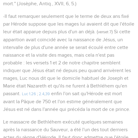
mort." (Josèphe, Antiq., XVII, 6, 5.)
-Il faut remarquer seulement que le terme de deux ans fixé
par Hérode suppose que les mages lui avaient dit que l'étoile
leur était apparue depuis plus d'un an déjà. (
) Si cette
verset 7
apparition avait coïncidé avec la naissance de Jésus, un
intervalle de plus d'une année se serait écoulé entre cette
naissance et la visite des mages, mais cela n'est pas
probable : les versets 1 et 2 de notre chapitre semblent
indiquer que Jésus était né depuis peu quand arrivèrent les
mages, Luc nous dit que le domicile habituel de Joseph et
Marie était Nazareth et qu'ils ne furent à Bethléhem qu'en
passant.
enfin l'on sait qu'Hérode est mort
Luc 1.26
;
2.4
,
39
avant la Pâque de 750 et l'on estime généralement que
Jésus est né dans l'année qui précéda la mort de ce prince.
Le massacre de Bethléhem exécuté quelques semaines
après la naissance du Sauveur, a été l'un des tout derniers
actes du règne d'Hérode. Il faut donc admettre que l'étoile