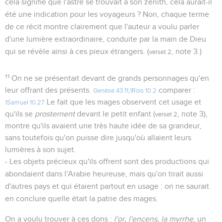
cela signifie que l'astre se trouvait à son zénith, cela aurait-il
été une indication pour les voyageurs ? Non, chaque terme
de ce récit montre clairement que l'auteur a voulu parler
d'une lumière extraordinaire, conduite par la main de Dieu
qui se révèle ainsi à ces pieux étrangers. (
, note 3.)
verset 2
11
On ne se présentait devant de grands personnages qu'en
leur offrant des présents.
comparer :
Genèse 43.11
,
1Rois 10.2
Le fait que les mages observent cet usage et
1Samuel 10.27
qu'ils se
prosternent
devant le petit enfant (
, note 3),
verset 2
montre qu'ils avaient une très haute idée de sa grandeur,
sans toutefois qu'on puisse dire jusqu'où allaient leurs
lumières à son sujet.
- Les objets précieux qu'ils offrent sont des productions qui
abondaient dans l'Arabie heureuse, mais qu'on tirait aussi
d'autres pays et qui étaient partout en usage : on ne saurait
en conclure quelle était la patrie des mages.
On a voulu trouver à ces dons :
l'or, l'encens, la myrrhe
, un