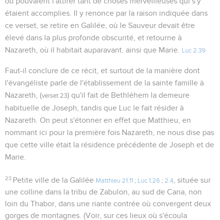
où pouvaient l'attirer tant de choses merveilleuses qui s'y
étaient accomplies. Il y renonce par la raison indiquée dans
ce verset, se retire en Galilée, où le Sauveur devait être
élevé dans la plus profonde obscurité, et retourne à
Nazareth, où il habitait auparavant. ainsi que Marie.
Luc 2.39
Faut-il conclure de ce récit, et surtout de la manière dont
l'évangéliste parle de l'établissement de la sainte famille à
Nazareth, (
) qu'il fait de Bethléhem la demeure
verset 23
habituelle de Joseph, tandis que Luc le fait résider à
Nazareth. On peut s'étonner en effet que Matthieu, en
nommant ici pour la première fois Nazareth, ne nous dise pas
que cette ville était la résidence précédente de Joseph et de
Marie.
23
Petite ville de la Galilée
, située sur
Matthieu 21.11
;
Luc 1.26
;
2.4
une colline dans la tribu de Zabulon, au sud de Cana, non
loin du Thabor, dans une riante contrée où convergent deux
gorges de montagnes. (Voir, sur ces lieux où s'écoula