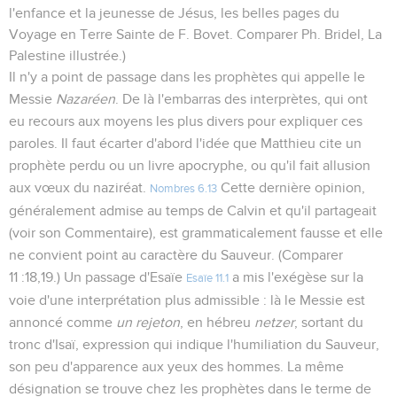
l'enfance et la jeunesse de Jésus, les belles pages du
Voyage en Terre Sainte de F. Bovet. Comparer Ph. Bridel, La
Palestine illustrée.)
Il n'y a point de passage dans les prophètes qui appelle le
Messie
Nazaréen
. De là l'embarras des interprètes, qui ont
eu recours aux moyens les plus divers pour expliquer ces
paroles. Il faut écarter d'abord l'idée que Matthieu cite un
prophète perdu ou un livre apocryphe, ou qu'il fait allusion
aux vœux du naziréat.
Cette dernière opinion,
Nombres 6.13
généralement admise au temps de Calvin et qu'il partageait
(voir son Commentaire), est grammaticalement fausse et elle
ne convient point au caractère du Sauveur. (Comparer
11 :18,19.) Un passage d'Esaïe
a mis l'exégèse sur la
Esaïe 11.1
voie d'une interprétation plus admissible : là le Messie est
annoncé comme
un rejeton
, en hébreu
netzer
, sortant du
tronc d'Isaï, expression qui indique l'humiliation du Sauveur,
son peu d'apparence aux yeux des hommes. La même
désignation se trouve chez les prophètes dans le terme de