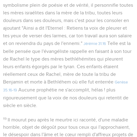
symbolisme plein de poésie et de vérité, il personnifie toutes
les mères israélites dans la mère de la tribu, toutes leurs
douleurs dans ses douleurs, mais c'est pour les consoler en
ajoutant "Ainsi a dit l'Eternel : Retiens ta voix de pleurer et
tes yeux de verser des larmes, car ton travail aura son salaire
et on reviendra du pays de l'ennemi."
Telle est la
Jérémie 31.16
belle pensée que l'évangéliste rappelle en faisant à son tour
de Rachel le type des mères bethléhémites qui pleurent
leurs enfants égorgés par le tyran. Ces enfants étaient
réellement ceux de Rachel, mère de toute la tribu de
Benjamin et morte à Bethléhem où elle fut enterrée
Genèse
Aucune prophétie ne s'accomplit, hélas ! plus
35.16-19
rigoureusement que la voix de nos douleurs qui retentit de
siècle en siècle.
19
Il mourut peu après le meurtre ici raconté, d'une maladie
horrible, objet de dégoût pour tous ceux qui l'approchaient,
le désespoir dans l'âme et le cœur rempli d'affreux projets de