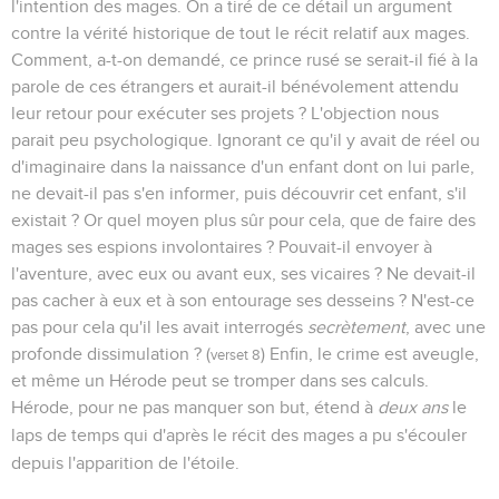
l'intention des mages. On a tiré de ce détail un argument
contre la vérité historique de tout le récit relatif aux mages.
Comment, a-t-on demandé, ce prince rusé se serait-il fié à la
parole de ces étrangers et aurait-il bénévolement attendu
leur retour pour exécuter ses projets ? L'objection nous
parait peu psychologique. Ignorant ce qu'il y avait de réel ou
d'imaginaire dans la naissance d'un enfant dont on lui parle,
ne devait-il pas s'en informer, puis découvrir cet enfant, s'il
existait ? Or quel moyen plus sûr pour cela, que de faire des
mages ses espions involontaires ? Pouvait-il envoyer à
l'aventure, avec eux ou avant eux, ses vicaires ? Ne devait-il
pas cacher à eux et à son entourage ses desseins ? N'est-ce
pas pour cela qu'il les avait interrogés
secrètement
, avec une
profonde dissimulation ? (
) Enfin, le crime est aveugle,
verset 8
et même un Hérode peut se tromper dans ses calculs.
Hérode, pour ne pas manquer son but, étend à
deux ans
le
laps de temps qui d'après le récit des mages a pu s'écouler
depuis l'apparition de l'étoile.