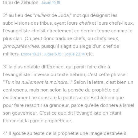
tribu de Zabulon.
Josué 19.15
2° au lieu des "
milliers
de Juda," mot qui désignait les
subdivisions des tribus, ayant leurs
chefs
et leurs chefs-lieux,
l'évangéliste choisit directement ce dernier terme comme le
plus clair. On peut donc traduire chefs, ou chefs-lieux,
principales villes
, puisqu'il s'agit du siège d'un chef de
milliers.
etc.
Exode 18.21
;
Juges 6.15
;
Josué 22.14
3° la plus notable différence, qui parait faire dire à
l'évangéliste l'inverse du texte hébreu, c'est cette phrase :
"
Tu n'es nullement la moindre
..." Selon la lettre, c'est bien un
contresens, mais non selon la pensée du prophète qui
évidemment ne constate la petitesse de Bethléhem que
pour faire ressortir sa grandeur, parce qu'elle donnera à Israël
son gouverneur. C'est ce que dit l'évangéliste en citant
librement la parole prophétique.
4° Il ajoute au texte de la prophétie une image destinée à