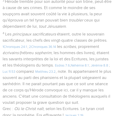
3
Hérode tremble pour son autorité pour son trône, peut-être
à cause de ses crimes. Et comme le moindre de ses
soupçons avait souvent coûté la vie à plusieurs, la peur
qu'éprouva un tel tyran pouvait bien
troubler
ceux qui
dépendaient de lui,
tout Jérusalem
.
4
Les
principaux sacrificateurs
étaient, outre le souverain
sacrificateur, les chefs des vingt-quatre classes de prêtres.
les
scribes
, proprement
1Chroniques 24.1
;
2Chroniques 36.14
écrivains
(hébreu
sopherim
, les hommes des livres), étaient
les savants interprètes de la loi et des Ecritures, les juristes
et les théologiens du temps.
Esdras 7.6
,
Néhémie 8.1
;
Jérémie 8.8
;
comparez
, note. Ils appartenaient le plus
Luc 11.53
Matthieu 23.2
souvent au parti des pharisiens et la plupart siégeaient au
sanhédrin. Il ne parait pourtant pas que ce soit une séance
de ce corps qu'Hérode convoque ici, car il y manque les
anciens. C'était une consultation de théologiens auxquels il
voulait proposer la grave question qui suit.
Grec :
Où le Christ naît
, selon les Ecritures. Le tyran croit
donc la prophétie. Foi effrayante !
Jacques 2.19