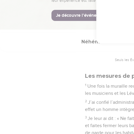
Beaucoup, en Juda, av
d'Arach, et que son fils
19
Ils allaient jusqu’à v
envoyait des lettres pou
Néhémie
7
Seuls les É
Les mesures de pr
1
Une fois la muraille re
les musiciens et les Lév
2
J’ai confié l’administ
effet un homme intègre
3
Je leur ai dit : « Ne f
et faites fermer leurs b
de garde pour les habit