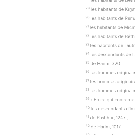
les habitants de Bet
29
les habitants de Kirj
30
les habitants de Ram
31
les habitants de Micm
32
les habitants de Béthe
33
les habitants de l'aut
34
les descendants de l'
35
de Harim, 320 ;
36
les hommes originair
37
les hommes originaire
38
les hommes originair
39
» En ce qui concerne 
40
les descendants d'Im
41
de Pashhur, 1247 ;
42
de Harim, 1017.
43