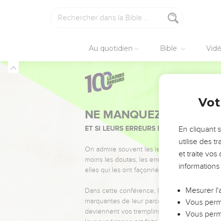
10
Pour ma part, je me su
enfermé chez lui et a di
portes derrière nous, ca
11
J’ai répondu : « Un g
Au quotidien
Bible
Vid
entrer dans le sanctuaire
12
J’ai discerné par là q
parce que Sanballat et 
Néhémie
6
Vot
13
Par son intermédiaire
Cela leur aurait permis 
14
Mon Dieu, souviens-to
En cliquant 
toi aussi de la prophét
utilise des 
15
et traite vo
La muraille a été ter
informations
16
Lorsque tous nos enne
sentis tout petits et ont
Mesurer l'
17
Même à cette époque-l
Vous perme
qui en recevaient de lui
Vous perme
18