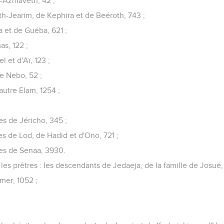
h-Azmaveth, 42 ;
ath-Jearim, de Kephira et de Beéroth, 743 ;
a et de Guéba, 621 ;
as, 122 ;
l et d'Aï, 123 ;
re Nebo, 52 ;
autre Elam, 1254 ;
es de Jéricho, 345 ;
s de Lod, de Hadid et d'Ono, 721 ;
es de Senaa, 3930.
les prêtres : les descendants de Jedaeja, de la famille de Josué,
mer, 1052 ;