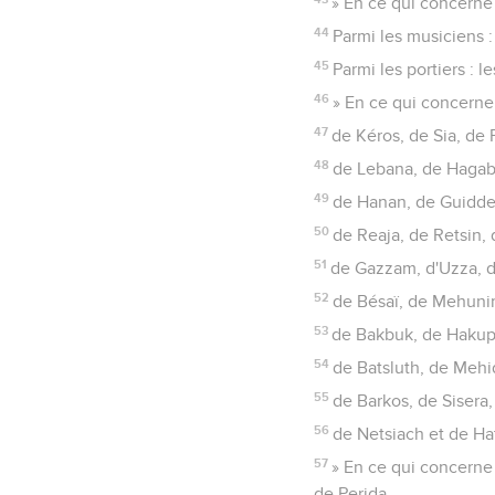
» En ce qui concerne 
44
Parmi les musiciens 
45
Parmi les portiers : 
46
» En ce qui concerne
47
de Kéros, de Sia, de
48
de Lebana, de Hagab
49
de Hanan, de Guidde
50
de Reaja, de Retsin,
51
de Gazzam, d'Uzza, 
52
de Bésaï, de Mehuni
53
de Bakbuk, de Hakup
54
de Batsluth, de Mehi
55
de Barkos, de Sisera
56
de Netsiach et de Ha
57
» En ce qui concerne
de Perida,