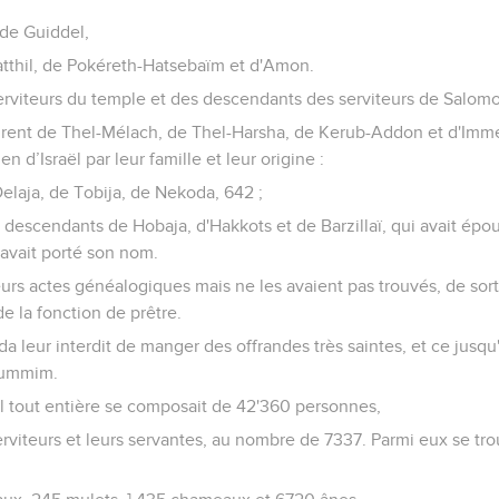
 de Guiddel,
tthil, de Pokéreth-Hatsebaïm et d'Amon.
erviteurs du temple et des descendants des serviteurs de Salomo
inrent de Thel-Mélach, de Thel-Harsha, de Kerub-Addon et d'Imme
en d’Israël par leur famille et leur origine :
elaja, de Tobija, de Nekoda, 642 ;
es descendants de Hobaja, d'Hakkots et de Barzillaï, qui avait épo
t avait porté son nom.
eurs actes généalogiques mais ne les avaient pas trouvés, de sort
e la fonction de prêtre.
 leur interdit de manger des offrandes très saintes, et ce jusqu'
thummim.
ël tout entière se composait de 42'360 personnes,
erviteurs et leurs servantes, au nombre de 7337. Parmi eux se tr