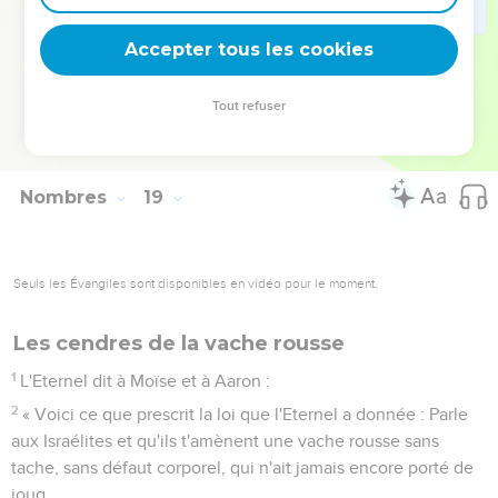
31
Vous pourrez la manger n’importe où, vous et votre
famille, car c'est votre salaire pour le service que vous
Accepter tous les cookies
effectuez dans la tente de la rencontre.
32
Vous ne serez chargés pour cela d'aucun péché. En en
Tout refuser
prélevant le meilleur, vous ne profanerez pas les offrandes
saintes des Israélites et vous ne mourrez pas.’ »
Nombres
19
Seuls les Évangiles sont disponibles en vidéo pour le moment.
Les cendres de la vache rousse
1
L'Eternel dit à Moïse et à Aaron :
2
« Voici ce que prescrit la loi que l'Eternel a donnée : Parle
aux Israélites et qu'ils t'amènent une vache rousse sans
tache, sans défaut corporel, qui n'ait jamais encore porté de
joug.