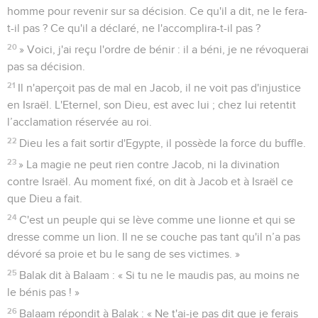
homme pour revenir sur sa décision. Ce qu'il a dit, ne le fera-
t-il pas ? Ce qu'il a déclaré, ne l'accomplira-t-il pas ?
20
» Voici, j'ai reçu l'ordre de bénir : il a béni, je ne révoquerai
pas sa décision.
21
Il n'aperçoit pas de mal en Jacob, il ne voit pas d'injustice
en Israël. L'Eternel, son Dieu, est avec lui ; chez lui retentit
l’acclamation réservée au roi.
22
Dieu les a fait sortir d'Egypte, il possède la force du buffle.
23
» La magie ne peut rien contre Jacob, ni la divination
contre Israël. Au moment fixé, on dit à Jacob et à Israël ce
que Dieu a fait.
24
C'est un peuple qui se lève comme une lionne et qui se
dresse comme un lion. Il ne se couche pas tant qu'il n’a pas
dévoré sa proie et bu le sang de ses victimes. »
25
Balak dit à Balaam : « Si tu ne le maudis pas, au moins ne
le bénis pas ! »
26
Balaam répondit à Balak : « Ne t'ai-je pas dit que je ferais