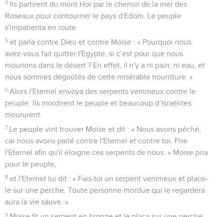
4
Ils partirent du mont Hor par le chemin de la mer des
Roseaux pour contourner le pays d'Edom. Le peuple
s'impatienta en route
5
et parla contre Dieu et contre Moïse : « Pourquoi nous
avez-vous fait quitter l'Egypte, si c’est pour que nous
mourions dans le désert ? En effet, il n'y a ni pain, ni eau, et
nous sommes dégoûtés de cette misérable nourriture. »
6
Alors l'Eternel envoya des serpents venimeux contre le
peuple. Ils mordirent le peuple et beaucoup d’Israélites
moururent.
7
Le peuple vint trouver Moïse et dit : « Nous avons péché,
car nous avons parlé contre l'Eternel et contre toi. Prie
l'Eternel afin qu'il éloigne ces serpents de nous. » Moïse pria
pour le peuple,
8
et l'Eternel lui dit : « Fais-toi un serpent venimeux et place-
le sur une perche. Toute personne mordue qui le regardera
aura la vie sauve. »
9
Moïse fit un serpent en bronze et le plaça sur une perche.