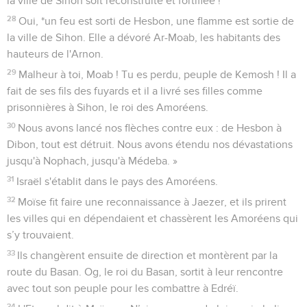
la ville de Sihon soit reconstruite et fortifiée !
28
Oui, *un feu est sorti de Hesbon, une flamme est sortie de
la ville de Sihon. Elle a dévoré Ar-Moab, les habitants des
hauteurs de l'Arnon.
29
Malheur à toi, Moab ! Tu es perdu, peuple de Kemosh ! Il a
fait de ses fils des fuyards et il a livré ses filles comme
prisonnières à Sihon, le roi des Amoréens.
30
Nous avons lancé nos flèches contre eux : de Hesbon à
Dibon, tout est détruit. Nous avons étendu nos dévastations
jusqu'à Nophach, jusqu'à Médeba. »
31
Israël s'établit dans le pays des Amoréens.
32
Moïse fit faire une reconnaissance à Jaezer, et ils prirent
les villes qui en dépendaient et chassèrent les Amoréens qui
s’y trouvaient.
33
Ils changèrent ensuite de direction et montèrent par la
route du Basan. Og, le roi du Basan, sortit à leur rencontre
avec tout son peuple pour les combattre à Edréï.
34