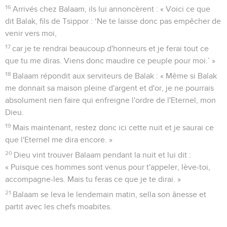
16
Arrivés chez Balaam, ils lui annoncèrent : « Voici ce que
dit Balak, fils de Tsippor : ‘Ne te laisse donc pas empêcher de
venir vers moi,
17
car je te rendrai beaucoup d'honneurs et je ferai tout ce
que tu me diras. Viens donc maudire ce peuple pour moi.’ »
18
Balaam répondit aux serviteurs de Balak : « Même si Balak
me donnait sa maison pleine d'argent et d'or, je ne pourrais
absolument rien faire qui enfreigne l'ordre de l'Eternel, mon
Dieu.
19
Mais maintenant, restez donc ici cette nuit et je saurai ce
que l'Eternel me dira encore. »
20
Dieu vint trouver Balaam pendant la nuit et lui dit :
« Puisque ces hommes sont venus pour t'appeler, lève-toi,
accompagne-les. Mais tu feras ce que je te dirai. »
21
Balaam se leva le lendemain matin, sella son ânesse et
partit avec les chefs moabites.