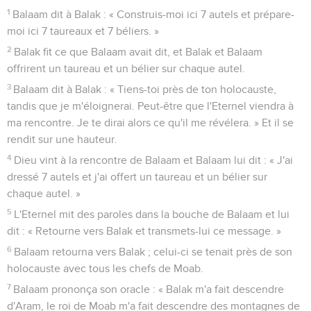
1
Balaam dit à Balak : « Construis-moi ici 7 autels et prépare-
moi ici 7 taureaux et 7 béliers. »
2
Balak fit ce que Balaam avait dit, et Balak et Balaam
offrirent un taureau et un bélier sur chaque autel.
3
Balaam dit à Balak : « Tiens-toi près de ton holocauste,
tandis que je m'éloignerai. Peut-être que l'Eternel viendra à
ma rencontre. Je te dirai alors ce qu'il me révélera. » Et il se
rendit sur une hauteur.
4
Dieu vint à la rencontre de Balaam et Balaam lui dit : « J'ai
dressé 7 autels et j'ai offert un taureau et un bélier sur
chaque autel. »
5
L'Eternel mit des paroles dans la bouche de Balaam et lui
dit : « Retourne vers Balak et transmets-lui ce message. »
6
Balaam retourna vers Balak ; celui-ci se tenait près de son
holocauste avec tous les chefs de Moab.
7
Balaam prononça son oracle : « Balak m'a fait descendre
d'Aram, le roi de Moab m'a fait descendre des montagnes de