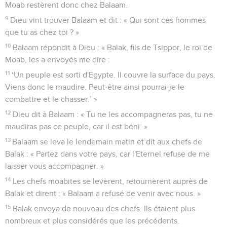
Moab restèrent donc chez Balaam.
9
Dieu vint trouver Balaam et dit : « Qui sont ces hommes
que tu as chez toi ? »
10
Balaam répondit à Dieu : « Balak, fils de Tsippor, le roi de
Moab, les a envoyés me dire :
11
‘Un peuple est sorti d'Egypte. Il couvre la surface du pays.
Viens donc le maudire. Peut-être ainsi pourrai-je le
combattre et le chasser.’ »
12
Dieu dit à Balaam : « Tu ne les accompagneras pas, tu ne
maudiras pas ce peuple, car il est béni. »
13
Balaam se leva le lendemain matin et dit aux chefs de
Balak : « Partez dans votre pays, car l'Eternel refuse de me
laisser vous accompagner. »
14
Les chefs moabites se levèrent, retournèrent auprès de
Balak et dirent : « Balaam a refusé de venir avec nous. »
15
Balak envoya de nouveau des chefs. Ils étaient plus
nombreux et plus considérés que les précédents.