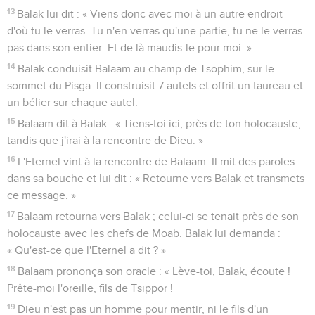
13
Balak lui dit : « Viens donc avec moi à un autre endroit
d'où tu le verras. Tu n'en verras qu'une partie, tu ne le verras
pas dans son entier. Et de là maudis-le pour moi. »
14
Balak conduisit Balaam au champ de Tsophim, sur le
sommet du Pisga. Il construisit 7 autels et offrit un taureau et
un bélier sur chaque autel.
15
Balaam dit à Balak : « Tiens-toi ici, près de ton holocauste,
tandis que j'irai à la rencontre de Dieu. »
16
L'Eternel vint à la rencontre de Balaam. Il mit des paroles
dans sa bouche et lui dit : « Retourne vers Balak et transmets
ce message. »
17
Balaam retourna vers Balak ; celui-ci se tenait près de son
holocauste avec les chefs de Moab. Balak lui demanda :
« Qu'est-ce que l'Eternel a dit ? »
18
Balaam prononça son oracle : « Lève-toi, Balak, écoute !
Prête-moi l'oreille, fils de Tsippor !
19
Dieu n'est pas un homme pour mentir, ni le fils d'un