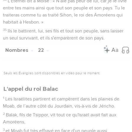
L'Eternel dit à Moïse : « N’aie pas peur de lui, car je le livre
entre tes mains ainsi que tout son peuple et son pays. Tu le
traiteras comme tu as traité Sihon, le roi des Amoréens qui
habitait à Hesbon. »
35
Ils le battirent, lui, ses fils et tout son peuple, sans laisser
un seul survivant, et ils s'emparèrent de son pays.
Nombres
22
Seuls les Évangiles sont disponibles en vidéo pour le moment.
L'appel du roi Balac
1
Les Israélites partirent et campèrent dans les plaines de
Moab, de l’autre côté du Jourdain, vis-à-vis de Jéricho.
2
Balak, fils de Tsippor, vit tout ce qu'Israël avait fait aux
Amoréens,
3
et Moab fut très effrayé en face d'un peuple aussi