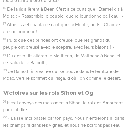
touche la frontière de Moab.
16
De là ils allèrent à Beer. C'est à ce puits que l'Eternel dit à
Moïse : « Rassemble le peuple, que je leur donne de l'eau. »
17
Alors Israël chanta ce cantique : « Monte, puits ! Chantez
en son honneur !
18
Puits que des princes ont creusé, que les grands du
peuple ont creusé avec le sceptre, avec leurs bâtons ! »
19
Du désert ils allèrent à Matthana, de Matthana à Nahaliel,
de Nahaliel à Bamoth,
20
de Bamoth à la vallée qui se trouve dans le territoire de
Moab, vers le sommet du Pisga, d’où l’on domine le désert.
Victoires sur les rois Sihon et Og
21
Israël envoya des messagers à Sihon, le roi des Amoréens,
pour lui dire :
22
« Laisse-moi passer par ton pays. Nous n'entrerons ni dans
les champs ni dans les vignes, et nous ne boirons pas l'eau