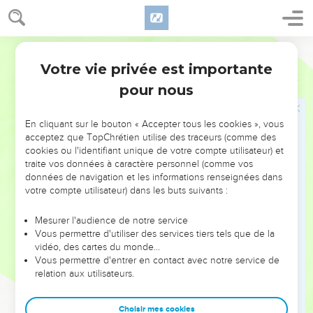
26
« Tu transmettras ces instructions aux Lévites : ‘Lorsque
vous recevrez des mains des Israélites la dîme que je vous
Segond 21
donne de leur part comme votre possession, vous prélèverez
sur elle une offrande pour l'Eternel, une dîme de la dîme.
Votre vie privée est importante
Nombres
18
27
Votre offrande équivaudra, pour vous, au blé qu'on
pour nous
prélève de l'aire de battage et au vin nouveau qu'on prélève
de la cuve.
En cliquant sur le bouton « Accepter tous les cookies », vous
acceptez que TopChrétien utilise des traceurs (comme des
28
C'est ainsi que vous prélèverez une offrande pour
cookies ou l'identifiant unique de votre compte utilisateur) et
l'Eternel sur toutes les dîmes que vous recevrez des
traite vos données à caractère personnel (comme vos
Israélites, et vous donnerez au prêtre Aaron l'offrande que
données de navigation et les informations renseignées dans
vous aurez prélevée pour l'Eternel.
votre compte utilisateur) dans les buts suivants :
29
Sur tous les dons qui vous seront faits, vous prélèverez
Mesurer l'audience de notre service
toutes les offrandes pour l'Eternel. Sur tout ce qu'il y aura de
Vous permettre d'utiliser des services tiers tels que de la
meilleur, vous prélèverez la portion consacrée.’
vidéo, des cartes du monde…
Vous permettre d'entrer en contact avec notre service de
30
Tu leur diras : ‘Quand vous en aurez prélevé le meilleur, la
relation aux utilisateurs.
dîme équivaudra, pour les Lévites, au revenu tiré de l'aire de
battage et au revenu tiré de la cuve.
Choisir mes cookies