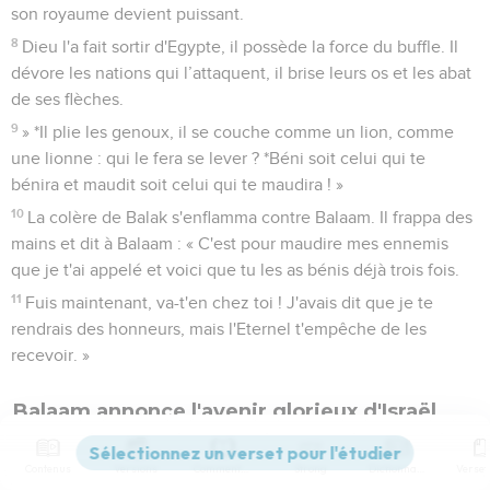
son royaume devient puissant.
8
Dieu l'a fait sortir d'Egypte, il possède la force du buffle. Il
dévore les nations qui l’attaquent, il brise leurs os et les abat
de ses flèches.
9
» *Il plie les genoux, il se couche comme un lion, comme
une lionne : qui le fera se lever ? *Béni soit celui qui te
bénira et maudit soit celui qui te maudira ! »
10
La colère de Balak s'enflamma contre Balaam. Il frappa des
mains et dit à Balaam : « C'est pour maudire mes ennemis
que je t'ai appelé et voici que tu les as bénis déjà trois fois.
11
Fuis maintenant, va-t'en chez toi ! J'avais dit que je te
rendrais des honneurs, mais l'Eternel t'empêche de les
recevoir. »
Balaam annonce l'avenir glorieux d'Israël
12
Balaam répondit à Balak : « Eh ! N'ai-je pas dit aux
Contenus
Versions
Commentaires
Strong
Dictionnaire
messagers que tu m'as envoyés :