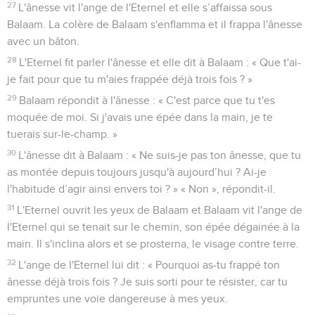
27
L'ânesse vit l'ange de l'Eternel et elle s’affaissa sous
Balaam. La colère de Balaam s'enflamma et il frappa l'ânesse
avec un bâton.
28
L'Eternel fit parler l'ânesse et elle dit à Balaam : « Que t'ai-
je fait pour que tu m'aies frappée déjà trois fois ? »
29
Balaam répondit à l'ânesse : « C'est parce que tu t'es
moquée de moi. Si j'avais une épée dans la main, je te
tuerais sur-le-champ. »
30
L'ânesse dit à Balaam : « Ne suis-je pas ton ânesse, que tu
as montée depuis toujours jusqu'à aujourd’hui ? Ai-je
l'habitude d’agir ainsi envers toi ? » « Non », répondit-il.
31
L'Eternel ouvrit les yeux de Balaam et Balaam vit l'ange de
l'Eternel qui se tenait sur le chemin, son épée dégainée à la
main. Il s'inclina alors et se prosterna, le visage contre terre.
32
L'ange de l'Eternel lui dit : « Pourquoi as-tu frappé ton
ânesse déjà trois fois ? Je suis sorti pour te résister, car tu
empruntes une voie dangereuse à mes yeux.