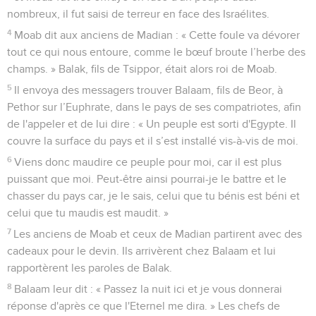
nombreux, il fut saisi de terreur en face des Israélites.
4
Moab dit aux anciens de Madian : « Cette foule va dévorer
tout ce qui nous entoure, comme le bœuf broute l’herbe des
champs. » Balak, fils de Tsippor, était alors roi de Moab.
5
Il envoya des messagers trouver Balaam, fils de Beor, à
Pethor sur l’Euphrate, dans le pays de ses compatriotes, afin
de l'appeler et de lui dire : « Un peuple est sorti d'Egypte. Il
couvre la surface du pays et il s’est installé vis-à-vis de moi.
6
Viens donc maudire ce peuple pour moi, car il est plus
puissant que moi. Peut-être ainsi pourrai-je le battre et le
chasser du pays car, je le sais, celui que tu bénis est béni et
celui que tu maudis est maudit. »
7
Les anciens de Moab et ceux de Madian partirent avec des
cadeaux pour le devin. Ils arrivèrent chez Balaam et lui
rapportèrent les paroles de Balak.
8
Balaam leur dit : « Passez la nuit ici et je vous donnerai
réponse d'après ce que l'Eternel me dira. » Les chefs de