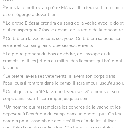
3
Vous la remettrez au prêtre Eléazar. Il la fera sortir du camp
et on l'égorgera devant lui.
4
Le prêtre Eléazar prendra du sang de la vache avec le doigt
et il en aspergera 7 fois le devant de la tente de la rencontre.
5
On brûlera la vache sous ses yeux. On brûlera sa peau, sa
viande et son sang, ainsi que ses excréments.
6
Le prêtre prendra du bois de cèdre, de l'hysope et du
cramoisi, et il les jettera au milieu des flammes qui brûleront
la vache.
7
Le prêtre lavera ses vêtements, il lavera son corps dans
l'eau, puis il rentrera dans le camp. Il sera impur jusqu'au soir.
8
Celui qui aura brûlé la vache lavera ses vêtements et son
corps dans l'eau. Il sera impur jusqu'au soir.
9
Un homme pur rassemblera les cendres de la vache et les
déposera à l’extérieur du camp, dans un endroit pur. On les
gardera pour l'assemblée des Israélites afin de les utiliser
pour faire l'eau de purification. C'est une eau expiatoire.