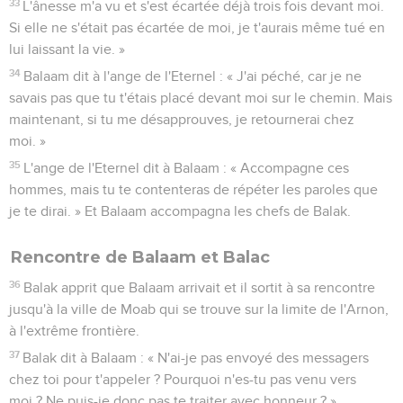
33
L'ânesse m'a vu et s'est écartée déjà trois fois devant moi.
Si elle ne s'était pas écartée de moi, je t'aurais même tué en
lui laissant la vie. »
34
Balaam dit à l'ange de l'Eternel : « J'ai péché, car je ne
savais pas que tu t'étais placé devant moi sur le chemin. Mais
maintenant, si tu me désapprouves, je retournerai chez
moi. »
35
L'ange de l'Eternel dit à Balaam : « Accompagne ces
hommes, mais tu te contenteras de répéter les paroles que
je te dirai. » Et Balaam accompagna les chefs de Balak.
Rencontre de Balaam et Balac
36
Balak apprit que Balaam arrivait et il sortit à sa rencontre
jusqu'à la ville de Moab qui se trouve sur la limite de l'Arnon,
à l'extrême frontière.
37
Balak dit à Balaam : « N'ai-je pas envoyé des messagers
chez toi pour t'appeler ? Pourquoi n'es-tu pas venu vers
moi ? Ne puis-je donc pas te traiter avec honneur ? »