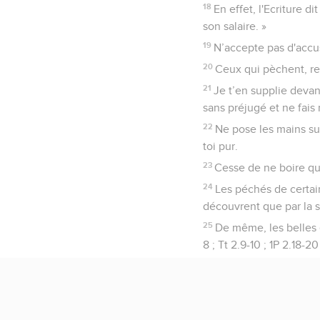
18
En effet, l'Ecriture d
son salaire. »
19
N’accepte pas d'accus
20
Ceux qui pèchent, rep
21
Je t’en supplie devan
sans préjugé et ne fais 
22
Ne pose les mains su
toi pur.
23
Cesse de ne boire qu
24
Les péchés de certai
découvrent que par la s
25
De même, les belles 
8 ; Tt 2.9-10 ; 1P 2.18-20