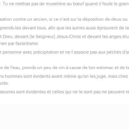
it : Tu ne mettras pas de muselière au bœuf quand il foule le grain 
ation contre un ancien, si ce n’est sur la déposition de deux ou 
rends-les devant tous, afin que les autres aussi éprouvent de la 
t Dieu, devant [le Seigneur] Jésus-Christ et devant les anges élus
rien par favoritisme.
r personne avec précipitation et ne t’associe pas aux péchés d'a
e de l'eau, prends un peu de vin à cause de ton estomac et de t
ns hommes sont évidents avant même qu'on les juge, mais chez d
uite.
œuvres sont évidentes et celles qui ne le sont pas ne peuvent re