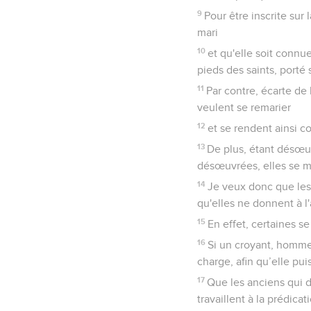
9
Pour être inscrite sur 
mari
10
et qu'elle soit connue
pieds des saints, porté
11
Par contre, écarte de 
veulent se remarier
12
et se rendent ainsi c
13
De plus, étant désœuv
désœuvrées, elles se mo
14
Je veux donc que les 
qu'elles ne donnent à l
15
En effet, certaines s
16
Si un croyant, homme 
charge, afin qu’elle pui
17
Que les anciens qui 
travaillent à la prédica