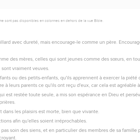
ne sont pas disponibles en colonnes en dehors de la vue Bible.
eillard avec dureté, mais encourage-le comme un père. Encourag
me des mères, celles qui sont jeunes comme des sœurs, en tou
 sont vraiment veuves.
ants ou des petits-enfants, qu'ils apprennent à exercer la piété 
re à leurs parents ce qu'ils ont reçu d'eux, car cela est agréable 
qui est restée toute seule, a mis son espérance en Dieu et persév
prières.
it dans les plaisirs est morte, bien que vivante.
tions afin qu'elles soient irréprochables.
pas soin des siens, et en particulier des membres de sa famille pr
-croyant.