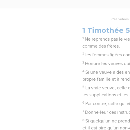
Ces vidéos 
1 Timothée 5
1
Ne reprends pas le vi
comme des frères,
2
les femmes âgées com
3
Honore les veuves qui
4
Si une veuve a des enf
propre famille et à rend
5
La vraie veuve, celle 
les supplications et les 
6
Par contre, celle qui v
7
Donne-leur ces instruc
8
Si quelqu'un ne prend 
et il est pire qu'un non