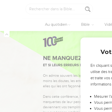
Au quotidien
Bible
Vid
Vot
NE MANQUEZ PAS L’ÉVÉ
ET SI LEURS ERREURS POUVAIENT VOUS 
En cliquant 
utilise des 
On admire souvent les leaders pour leurs réussi
et traite vo
moins les doutes, les erreurs et les saisons di
informations
elles qui les ont façonnés.
Mesurer l'
Dans cette conférence, leaders, entrepreneur
marquantes de leur parcours et les clés pour
Vous perme
deviennent vos tremplins. Que vous guidiez 
Vous perme