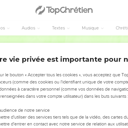
éos
Audios
Textes
Musique
Chrét
re vie privée est importante pour 
NEMENT DE L’ANNÉE !
ÉVITER LES VOTRES ?
sur le bouton « Accepter tous les cookies », vous acceptez que T
traceurs (comme des cookies ou l'identifiant unique de votre compte 
tes, leur impact, leur foi ou leur vision. Mais on voit
s données à caractère personnel (comme vos données de navigatio
fficiles qu'ils ont traversés, alors même que ce sont
 renseignées dans votre compte utilisateur) dans les buts suivants 
audience de notre service
s, et responsables reviennent sur les erreurs
 avancer avec plus de sagesse afin que leurs erreurs
ttre d'utiliser des services tiers tels que de la vidéo, des cartes
un ministère, une équipe, un groupe ou une famille,
ttre d'entrer en contact avec notre service de relation aux utilisat