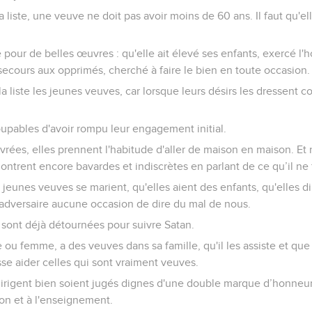
la liste, une veuve ne doit pas avoir moins de 60 ans. Il faut qu'ell
 pour de belles œuvres : qu'elle ait élevé ses enfants, exercé l'ho
 secours aux opprimés, cherché à faire le bien en toute occasion.
la liste les jeunes veuves, car lorsque leurs désirs les dressent co
oupables d'avoir rompu leur engagement initial.
rées, elles prennent l'habitude d'aller de maison en maison. Et
ntrent encore bavardes et indiscrètes en parlant de ce qu’il ne 
jeunes veuves se marient, qu'elles aient des enfants, qu'elles di
'adversaire aucune occasion de dire du mal de nous.
e sont déjà détournées pour suivre Satan.
ou femme, a des veuves dans sa famille, qu'il les assiste et que l
sse aider celles qui sont vraiment veuves.
dirigent bien soient jugés dignes d'une double marque d’honneur
tion et à l'enseignement.