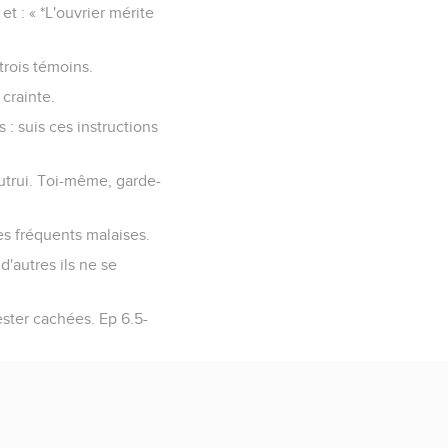
et : « *L'ouvrier mérite
trois témoins.
crainte.
 : suis ces instructions
utrui. Toi-même, garde-
es fréquents malaises.
'autres ils ne se
ster cachées. Ep 6.5-