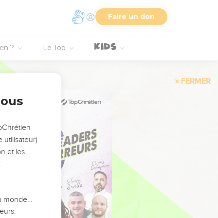
Faire un don
ien ?
Le Top
FERMER
nous
opChrétien
utilisateur)
n et les
:
 du monde…
eurs.