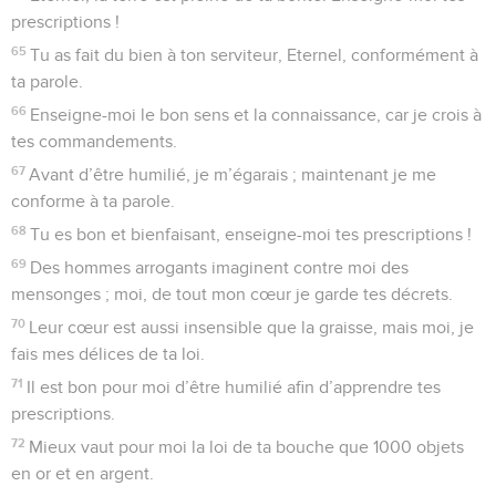
prescriptions !
65
Tu as fait du bien à ton serviteur, Eternel, conformément à
ta parole.
66
Enseigne-moi le bon sens et la connaissance, car je crois à
tes commandements.
67
Avant d’être humilié, je m’égarais ; maintenant je me
conforme à ta parole.
68
Tu es bon et bienfaisant, enseigne-moi tes prescriptions !
69
Des hommes arrogants imaginent contre moi des
mensonges ; moi, de tout mon cœur je garde tes décrets.
70
Leur cœur est aussi insensible que la graisse, mais moi, je
fais mes délices de ta loi.
71
Il est bon pour moi d’être humilié afin d’apprendre tes
prescriptions.
72
Mieux vaut pour moi la loi de ta bouche que 1000 objets
en or et en argent.