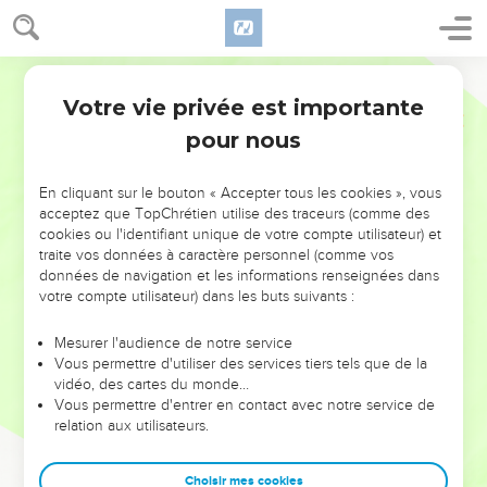
Votre vie privée est importante
pour nous
NE MANQUEZ PAS L’ÉVÉNEMENT
En cliquant sur le bouton « Accepter tous les cookies », vous
DE L’ANNÉE !
acceptez que TopChrétien utilise des traceurs (comme des
cookies ou l'identifiant unique de votre compte utilisateur) et
ET SI LEURS ERREURS POUVAIENT VOUS ÉVITER LES
traite vos données à caractère personnel (comme vos
VOTRES ?
données de navigation et les informations renseignées dans
votre compte utilisateur) dans les buts suivants :
On admire souvent les leaders pour leurs réussites, leur impact,
leur foi ou leur vision. Mais on voit moins les doutes, les erreurs
Mesurer l'audience de notre service
Vous permettre d'utiliser des services tiers tels que de la
et les saisons difficiles qu'ils ont traversés, alors même que ce
vidéo, des cartes du monde…
sont elles qui les ont façonnés.
Vous permettre d'entrer en contact avec notre service de
relation aux utilisateurs.
Dans cette conférence, leaders, entrepreneurs, et responsables
reviennent sur les erreurs marquantes de leur parcours et les
clés pour avancer avec plus de sagesse afin que leurs erreurs
Choisir mes cookies