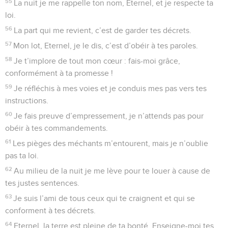
55
La nuit je me rappelle ton nom, Eternel, et je respecte ta
loi.
56
La part qui me revient, c’est de garder tes décrets.
57
Mon lot, Eternel, je le dis, c’est d’obéir à tes paroles.
58
Je t’implore de tout mon cœur : fais-moi grâce,
conformément à ta promesse !
59
Je réfléchis à mes voies et je conduis mes pas vers tes
instructions.
60
Je fais preuve d’empressement, je n’attends pas pour
obéir à tes commandements.
61
Les pièges des méchants m’entourent, mais je n’oublie
pas ta loi.
62
Au milieu de la nuit je me lève pour te louer à cause de
tes justes sentences.
63
Je suis l’ami de tous ceux qui te craignent et qui se
conforment à tes décrets.
64
Eternel, la terre est pleine de ta bonté. Enseigne-moi tes