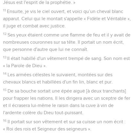
Jésus est l'esprit de la prophétie. »
11
Ensuite, je vis le ciel ouvert, et voici qu’un cheval blanc
apparut. Celui qui le montait s'appelle « Fidèle et Véritable »,
il juge et combat avec justice.
12
Ses yeux étaient comme une flamme de feu et il y avait de
nombreuses couronnes sur sa tête. Il portait un nom écrit,
que personne d'autre que lui ne connaît.
13
Il était habillé d'un vêtement trempé de sang. Son nom est
« la Parole de Dieu ».
14
Les armées célestes le suivaient, montées sur des
chevaux blancs et habillées d'un fin lin, blanc et pur.
15
De sa bouche sortait une épée aiguë [à deux tranchants]
pour frapper les nations. Il les dirigera avec un sceptre de fer
et il écrasera lui-même le raisin dans la cuve à vin de
l'ardente colère du Dieu tout-puissant.
16
Il portait sur son vêtement et sur sa cuisse un nom écrit :
« Roi des rois et Seigneur des seigneurs ».