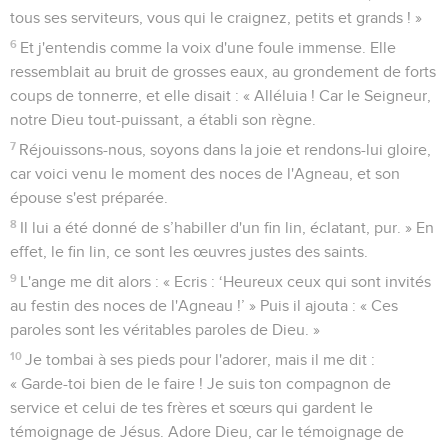
tous ses serviteurs, vous qui le craignez, petits et grands ! »
6
Et j'entendis comme la voix d'une foule immense. Elle
ressemblait au bruit de grosses eaux, au grondement de forts
coups de tonnerre, et elle disait : « Alléluia ! Car le Seigneur,
notre Dieu tout-puissant, a établi son règne.
7
Réjouissons-nous, soyons dans la joie et rendons-lui gloire,
car voici venu le moment des noces de l'Agneau, et son
épouse s'est préparée.
8
Il lui a été donné de s’habiller d'un fin lin, éclatant, pur. » En
effet, le fin lin, ce sont les œuvres justes des saints.
9
L'ange me dit alors : « Ecris : ‘Heureux ceux qui sont invités
au festin des noces de l'Agneau !’ » Puis il ajouta : « Ces
paroles sont les véritables paroles de Dieu. »
10
Je tombai à ses pieds pour l'adorer, mais il me dit :
« Garde-toi bien de le faire ! Je suis ton compagnon de
service et celui de tes frères et sœurs qui gardent le
témoignage de Jésus. Adore Dieu, car le témoignage de