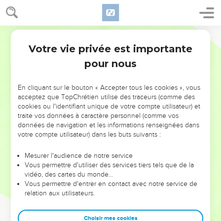
Votre vie privée est importante
pour nous
NE MANQUEZ PAS L’ÉVÉNEMENT
En cliquant sur le bouton « Accepter tous les cookies », vous
DE L’ANNÉE !
acceptez que TopChrétien utilise des traceurs (comme des
cookies ou l'identifiant unique de votre compte utilisateur) et
ET SI LEURS ERREURS POUVAIENT VOUS ÉVITER LES
traite vos données à caractère personnel (comme vos
VOTRES ?
données de navigation et les informations renseignées dans
votre compte utilisateur) dans les buts suivants :
On admire souvent les leaders pour leurs réussites, leur impact,
leur foi ou leur vision. Mais on voit moins les doutes, les erreurs
Mesurer l'audience de notre service
Vous permettre d'utiliser des services tiers tels que de la
et les saisons difficiles qu'ils ont traversés, alors même que ce
vidéo, des cartes du monde…
sont elles qui les ont façonnés.
Vous permettre d'entrer en contact avec notre service de
relation aux utilisateurs.
Dans cette conférence, leaders, entrepreneurs, et responsables
reviennent sur les erreurs marquantes de leur parcours et les
clés pour avancer avec plus de sagesse afin que leurs erreurs
Choisir mes cookies