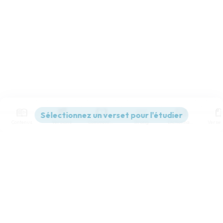
Contenus
Versions
Commentaires
Strong
Dictionnaire
Paramètres de lecture
Afficher les numéros de versets
Mode dyslexique