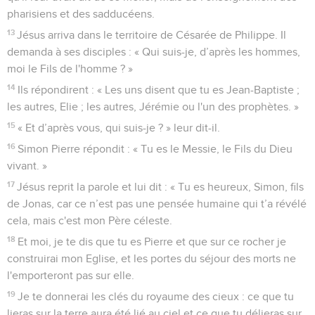
pharisiens et des sadducéens.
13
Jésus arriva dans le territoire de Césarée de Philippe. Il
demanda à ses disciples : « Qui suis-je, d’après les hommes,
moi le Fils de l'homme ? »
14
Ils répondirent : « Les uns disent que tu es Jean-Baptiste ;
les autres, Elie ; les autres, Jérémie ou l'un des prophètes. »
15
« Et d’après vous, qui suis-je ? » leur dit-il.
16
Simon Pierre répondit : « Tu es le Messie, le Fils du Dieu
vivant. »
17
Jésus reprit la parole et lui dit : « Tu es heureux, Simon, fils
de Jonas, car ce n’est pas une pensée humaine qui t’a révélé
cela, mais c'est mon Père céleste.
18
Et moi, je te dis que tu es Pierre et que sur ce rocher je
construirai mon Eglise, et les portes du séjour des morts ne
l'emporteront pas sur elle.
19
Je te donnerai les clés du royaume des cieux : ce que tu
lieras sur la terre aura été lié au ciel et ce que tu délieras sur