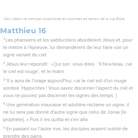
Ces vidéos ne sont pas disponibles en colonnes en dehors de la vue Bible.
Matthieu 16
1
Les pharisiens et les sadducéens abordèrent Jésus et, pour
le mettre à l'épreuve, lui demandèrent de leur faire voir un
signe venant du ciel.
2
Jésus leur répondit : « [Le soir, vous dites : ‘Il fera beau, car
le ciel est rouge’, et le matin :
3
‘Il y aura de l'orage aujourd'hui, car le ciel est d'un rouge
sombre.’Hypocrites ! Vous savez discerner l'aspect du ciel et
vous ne pouvez pas discerner les signes des temps. ]
4
Une génération mauvaise et adultère réclame un signe, il
ne lui sera pas donné d'autre signe que celui de Jonas [le
prophète]. » Puis il les quitta et s'en alla.
5
En passant sur l'autre rive, les disciples avaient oublié de
prendre des pains.