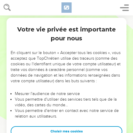
Votre vie privée est importante
pour nous
NE MANQUEZ PAS L’ÉVÉNEMENT
En cliquant sur le bouton « Accepter tous les cookies », vous
DE L’ANNÉE !
acceptez que TopChrétien utilise des traceurs (comme des
cookies ou l'identifiant unique de votre compte utilisateur) et
ET SI LEURS ERREURS POUVAIENT VOUS ÉVITER LES
traite vos données à caractère personnel (comme vos
VOTRES ?
données de navigation et les informations renseignées dans
votre compte utilisateur) dans les buts suivants :
On admire souvent les leaders pour leurs réussites, leur impact,
leur foi ou leur vision. Mais on voit moins les doutes, les erreurs
Mesurer l'audience de notre service
Vous permettre d'utiliser des services tiers tels que de la
et les saisons difficiles qu'ils ont traversés, alors même que ce
vidéo, des cartes du monde…
sont elles qui les ont façonnés.
Vous permettre d'entrer en contact avec notre service de
relation aux utilisateurs.
Dans cette conférence, leaders, entrepreneurs, et responsables
reviennent sur les erreurs marquantes de leur parcours et les
clés pour avancer avec plus de sagesse afin que leurs erreurs
Choisir mes cookies