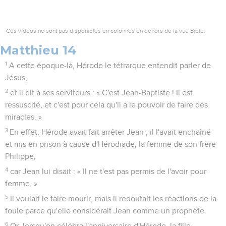
Ces vidéos ne sont pas disponibles en colonnes en dehors de la vue Bible.
Matthieu 14
1
A cette époque-là, Hérode le tétrarque entendit parler de
Jésus,
2
et il dit à ses serviteurs : « C'est Jean-Baptiste ! Il est
ressuscité, et c'est pour cela qu'il a le pouvoir de faire des
miracles. »
3
En effet, Hérode avait fait arrêter Jean ; il l'avait enchaîné
et mis en prison à cause d'Hérodiade, la femme de son frère
Philippe,
4
car Jean lui disait : « Il ne t'est pas permis de l'avoir pour
femme. »
5
Il voulait le faire mourir, mais il redoutait les réactions de la
foule parce qu'elle considérait Jean comme un prophète.
6
Or, lorsqu'on célébra l'anniversaire d'Hérode, la fille