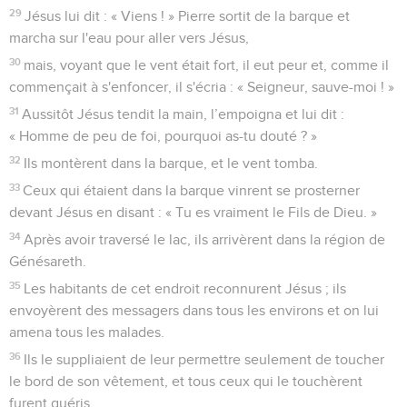
29
Jésus lui dit : « Viens ! » Pierre sortit de la barque et
marcha sur l'eau pour aller vers Jésus,
30
mais, voyant que le vent était fort, il eut peur et, comme il
commençait à s'enfoncer, il s'écria : « Seigneur, sauve-moi ! »
31
Aussitôt Jésus tendit la main, l’empoigna et lui dit :
« Homme de peu de foi, pourquoi as-tu douté ? »
32
Ils montèrent dans la barque, et le vent tomba.
33
Ceux qui étaient dans la barque vinrent se prosterner
devant Jésus en disant : « Tu es vraiment le Fils de Dieu. »
34
Après avoir traversé le lac, ils arrivèrent dans la région de
Génésareth.
35
Les habitants de cet endroit reconnurent Jésus ; ils
envoyèrent des messagers dans tous les environs et on lui
amena tous les malades.
36
Ils le suppliaient de leur permettre seulement de toucher
le bord de son vêtement, et tous ceux qui le touchèrent
furent guéris.