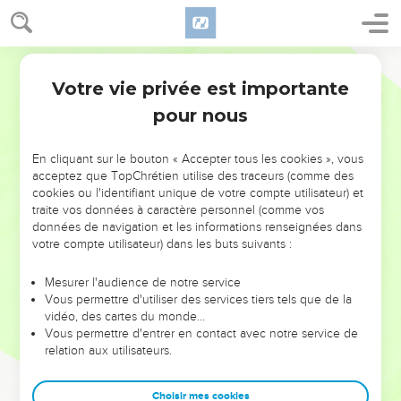
Votre vie privée est importante
pour nous
NE MANQUEZ PAS L’ÉVÉNEMENT
En cliquant sur le bouton « Accepter tous les cookies », vous
DE L’ANNÉE !
acceptez que TopChrétien utilise des traceurs (comme des
cookies ou l'identifiant unique de votre compte utilisateur) et
ET SI LEURS ERREURS POUVAIENT VOUS ÉVITER LES
traite vos données à caractère personnel (comme vos
VOTRES ?
données de navigation et les informations renseignées dans
votre compte utilisateur) dans les buts suivants :
On admire souvent les leaders pour leurs réussites, leur impact,
leur foi ou leur vision. Mais on voit moins les doutes, les erreurs
Mesurer l'audience de notre service
Vous permettre d'utiliser des services tiers tels que de la
et les saisons difficiles qu'ils ont traversés, alors même que ce
vidéo, des cartes du monde…
sont elles qui les ont façonnés.
Vous permettre d'entrer en contact avec notre service de
relation aux utilisateurs.
Dans cette conférence, leaders, entrepreneurs, et responsables
reviennent sur les erreurs marquantes de leur parcours et les
clés pour avancer avec plus de sagesse afin que leurs erreurs
Choisir mes cookies