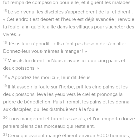
fut rempli de compassion pour elle, et il guérit les malades.
15
Le soir venu, les disciples s'approchèrent de lui et dirent :
« Cet endroit est désert et l'heure est déjà avancée ; renvoie
la foule, afin qu'elle aille dans les villages pour s'acheter des
vivres. »
16
Jésus leur répondit : « Ils n'ont pas besoin de s'en aller.
Donnez-leur vous-mêmes à manger ! »
17
Mais ils lui dirent : « Nous n'avons ici que cinq pains et
deux poissons. »
18
« Apportez-les-moi ici », leur dit Jésus.
19
Il fit asseoir la foule sur l'herbe, prit les cinq pains et les
deux poissons, leva les yeux vers le ciel et prononça la
prière de bénédiction. Puis il rompit les pains et les donna
aux disciples, qui les distribuèrent à la foule.
20
Tous mangèrent et furent rassasiés, et l'on emporta douze
paniers pleins des morceaux qui restaient.
21
Ceux qui avaient mangé étaient environ 5000 hommes,