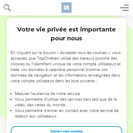
Votre vie privée est importante
pour nous
NE MANQUEZ PAS L’ÉVÉNEMENT
En cliquant sur le bouton « Accepter tous les cookies », vous
DE L’ANNÉE !
acceptez que TopChrétien utilise des traceurs (comme des
cookies ou l'identifiant unique de votre compte utilisateur) et
ET SI LEURS ERREURS POUVAIENT VOUS ÉVITER LES
traite vos données à caractère personnel (comme vos
VOTRES ?
données de navigation et les informations renseignées dans
votre compte utilisateur) dans les buts suivants :
On admire souvent les leaders pour leurs réussites, leur impact,
leur foi ou leur vision. Mais on voit moins les doutes, les erreurs
Mesurer l'audience de notre service
Vous permettre d'utiliser des services tiers tels que de la
et les saisons difficiles qu'ils ont traversés, alors même que ce
vidéo, des cartes du monde…
sont elles qui les ont façonnés.
Vous permettre d'entrer en contact avec notre service de
relation aux utilisateurs.
Dans cette conférence, leaders, entrepreneurs, et responsables
reviennent sur les erreurs marquantes de leur parcours et les
clés pour avancer avec plus de sagesse afin que leurs erreurs
Choisir mes cookies