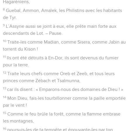
Hagaréniens,
8
Guebal, Ammon, Amalek, les Philistins avec les habitants
de Tyr.
9
L’Assyrie aussi se joint à eux, elle prête main forte aux
descendants de Lot. – Pause.
10
Traite-les comme Madian, comme Sisera, comme Jabin au
torrent du Kison !
11
Ils ont été détruits à En-Dor, ils sont devenus du fumier
pour la terre.
12
Traite leurs chefs comme Oreb et Zeeb, et tous leurs
princes comme Zébach et Tsalmunna,
13
car ils disent : « Emparons-nous des domaines de Dieu ! »
14
Mon Dieu, fais-les tourbillonner comme la paille emportée
par le vent !
15
Comme le feu brûle la forêt, comme la flamme embrase
les montagnes,
16
poursuis-les de ta tempête et épouvante-les par ton