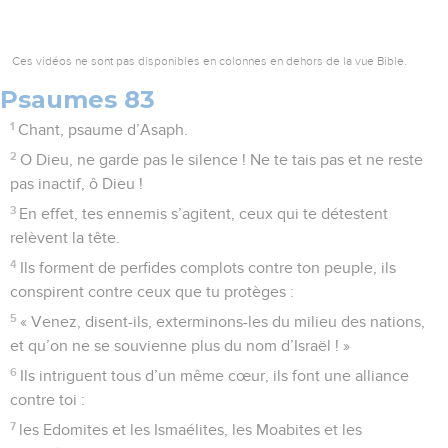
Ces vidéos ne sont pas disponibles en colonnes en dehors de la vue Bible.
Psaumes 83
1
Chant, psaume d’Asaph.
2
O Dieu, ne garde pas le silence ! Ne te tais pas et ne reste
pas inactif, ô Dieu !
3
En effet, tes ennemis s’agitent, ceux qui te détestent
relèvent la tête.
4
Ils forment de perfides complots contre ton peuple, ils
conspirent contre ceux que tu protèges :
5
« Venez, disent-ils, exterminons-les du milieu des nations,
et qu’on ne se souvienne plus du nom d’Israël ! »
6
Ils intriguent tous d’un même cœur, ils font une alliance
contre toi :
7
les Edomites et les Ismaélites, les Moabites et les