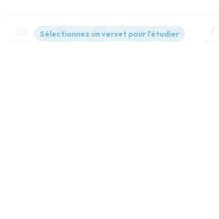
Contenus
Versions
Commentaires
Strong
Dictionnaire
Paramètres de lecture
Afficher les numéros de versets
Mode dyslexique
Désactivé
Simple
Coul
eur
Police d'écriture
Serif
Sans-serif
Taille de texte