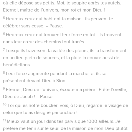
où elle dépose ses petits. Moi, je soupire après tes autels,
Eternel, maître de l’univers, mon roi et mon Dieu !
5
Heureux ceux qui habitent ta maison : ils peuvent te
célébrer sans cesse. – Pause.
6
Heureux ceux qui trouvent leur force en toi : ils trouvent
dans leur cœur des chemins tout tracés.
7
Lorsqu’ils traversent la vallée des pleurs, ils la transforment
en un lieu plein de sources, et la pluie la couvre aussi de
bénédictions.
8
Leur force augmente pendant la marche, et ils se
présentent devant Dieu à Sion.
9
Eternel, Dieu de l’univers, écoute ma prière ! Prête l’oreille,
Dieu de Jacob ! – Pause.
10
Toi qui es notre bouclier, vois, ô Dieu, regarde le visage de
celui que tu as désigné par onction !
11
Mieux vaut un jour dans tes parvis que 1000 ailleurs. Je
préfère me tenir sur le seuil de la maison de mon Dieu plutôt