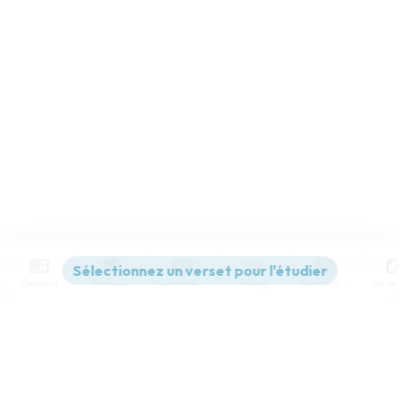
Contenus
Versions
Commentaires
Strong
Dictionnaire
Paramètres de lecture
Afficher les numéros de versets