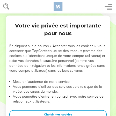
Votre vie privée est importante
pour nous
NE MANQUEZ PAS L’ÉVÉNEMENT
En cliquant sur le bouton « Accepter tous les cookies », vous
DE L’ANNÉE !
acceptez que TopChrétien utilise des traceurs (comme des
cookies ou l'identifiant unique de votre compte utilisateur) et
ET SI LEURS ERREURS POUVAIENT VOUS ÉVITER LES
traite vos données à caractère personnel (comme vos
VOTRES ?
données de navigation et les informations renseignées dans
votre compte utilisateur) dans les buts suivants :
On admire souvent les leaders pour leurs réussites, leur impact,
leur foi ou leur vision. Mais on voit moins les doutes, les erreurs
Mesurer l'audience de notre service
Vous permettre d'utiliser des services tiers tels que de la
et les saisons difficiles qu'ils ont traversés, alors même que ce
vidéo, des cartes du monde…
sont elles qui les ont façonnés.
Vous permettre d'entrer en contact avec notre service de
relation aux utilisateurs.
Dans cette conférence, leaders, entrepreneurs, et responsables
reviennent sur les erreurs marquantes de leur parcours et les
clés pour avancer avec plus de sagesse afin que leurs erreurs
Choisir mes cookies