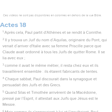
Ces vidéos ne sont pas disponibles en colonnes en dehors de la vue Bible.
Actes 18
1
Après cela, Paul partit d'Athènes et se rendit à Corinthe.
2
Il y trouva un Juif du nom d’Aquilas, originaire du Pont, qui
venait d’arriver d'Italie avec sa femme Priscille parce que
Claude avait ordonné à tous les Juifs de quitter Rome. Il se
lia avec eux ;
3
comme il avait le même métier, il resta chez eux et ils
travaillèrent ensemble : ils étaient fabricants de tentes.
4
Chaque sabbat, Paul discourait dans la synagogue et
persuadait des Juifs et des Grecs.
5
Quand Silas et Timothée arrivèrent de la Macédoine,
pressé par l’Esprit, il attestait aux Juifs que Jésus est le
Messie.
6
Mais comme ils s'opposaient à lui et l’insultaient, Paul