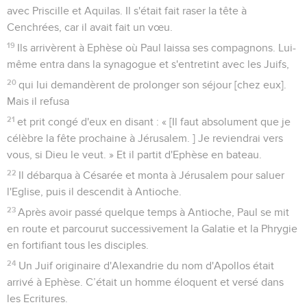
avec Priscille et Aquilas. Il s'était fait raser la tête à
Cenchrées, car il avait fait un vœu.
19
Ils arrivèrent à Ephèse où Paul laissa ses compagnons. Lui-
même entra dans la synagogue et s'entretint avec les Juifs,
20
qui lui demandèrent de prolonger son séjour [chez eux].
Mais il refusa
21
et prit congé d'eux en disant : « [Il faut absolument que je
célèbre la fête prochaine à Jérusalem. ] Je reviendrai vers
vous, si Dieu le veut. » Et il partit d'Ephèse en bateau.
22
Il débarqua à Césarée et monta à Jérusalem pour saluer
l'Eglise, puis il descendit à Antioche.
23
Après avoir passé quelque temps à Antioche, Paul se mit
en route et parcourut successivement la Galatie et la Phrygie
en fortifiant tous les disciples.
24
Un Juif originaire d'Alexandrie du nom d'Apollos était
arrivé à Ephèse. C’était un homme éloquent et versé dans
les Ecritures.