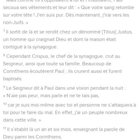
secoua ses vêtements et leur dit : « Que votre sang retombe
sur votre tête ! J'en suis pur. Dès maintenant, j'irai vers les
non-Juifs. »
7
Il sortit de là et se rendit chez un dénommé [Titius] Justus,
un homme qui craignait Dieu et dont la maison était
contiguë à la synagogue.
8
Cependant Crispus, le chef de la synagogue, crut au
Seigneur, ainsi que toute sa famille. Beaucoup de
Corinthiens écoutèrent Paul ; ils crurent aussi et furent
baptisés.
9
Le Seigneur dit à Paul dans une vision pendant la nuit :
« N’aie pas peur, mais parle et ne te tais pas,
10
car je suis moi-même avec toi et personne ne s’attaquera à
toi pour te faire du mal. En effet, j'ai un peuple nombreux
dans cette ville. »
11
Il s’établit là un an et six mois, enseignant la parole de
Dieu parmi les Corinthiens.