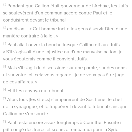
12
Pendant que Gallion était gouverneur de l'Achaïe, les Juifs
se soulevèrent d'un commun accord contre Paul et le
conduisirent devant le tribunal
13
en disant : « Cet homme incite les gens à servir Dieu d'une
manière contraire à la loi. »
14
Paul allait ouvrir la bouche lorsque Gallion dit aux Juifs :
« S'il s'agissait d'une injustice ou d'une mauvaise action, je
vous écouterais comme il convient, Juifs.
15
Mais s'il s'agit de discussions sur une parole, sur des noms
et sur votre loi, cela vous regarde : je ne veux pas être juge
de ces affaires. »
16
Et il les renvoya du tribunal.
17
Alors tous [les Grecs] s’emparèrent de Sosthène, le chef
de la synagogue, et le frappèrent devant le tribunal sans que
Gallion ne s'en soucie.
18
Paul resta encore assez longtemps à Corinthe. Ensuite il
prit congé des frères et sœurs et embarqua pour la Syrie