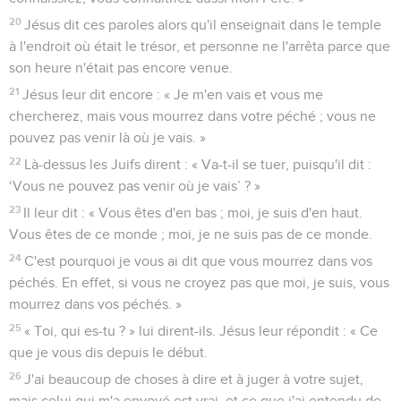
20
Jésus dit ces paroles alors qu'il enseignait dans le temple
à l'endroit où était le trésor, et personne ne l'arrêta parce que
son heure n'était pas encore venue.
21
Jésus leur dit encore : « Je m'en vais et vous me
chercherez, mais vous mourrez dans votre péché ; vous ne
pouvez pas venir là où je vais. »
22
Là-dessus les Juifs dirent : « Va-t-il se tuer, puisqu'il dit :
‘Vous ne pouvez pas venir où je vais’ ? »
23
Il leur dit : « Vous êtes d'en bas ; moi, je suis d'en haut.
Vous êtes de ce monde ; moi, je ne suis pas de ce monde.
24
C'est pourquoi je vous ai dit que vous mourrez dans vos
péchés. En effet, si vous ne croyez pas que moi, je suis, vous
mourrez dans vos péchés. »
25
« Toi, qui es-tu ? » lui dirent-ils. Jésus leur répondit : « Ce
que je vous dis depuis le début.
26
J'ai beaucoup de choses à dire et à juger à votre sujet,
mais celui qui m'a envoyé est vrai, et ce que j'ai entendu de