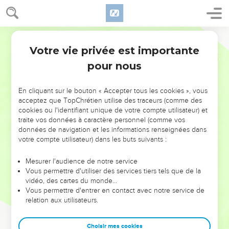
Votre vie privée est importante
pour nous
NE MANQUEZ PAS L’ÉVÉNEMENT
En cliquant sur le bouton « Accepter tous les cookies », vous
DE L’ANNÉE !
acceptez que TopChrétien utilise des traceurs (comme des
cookies ou l'identifiant unique de votre compte utilisateur) et
ET SI LEURS ERREURS POUVAIENT VOUS ÉVITER LES
traite vos données à caractère personnel (comme vos
VOTRES ?
données de navigation et les informations renseignées dans
votre compte utilisateur) dans les buts suivants :
On admire souvent les leaders pour leurs réussites, leur impact,
leur foi ou leur vision. Mais on voit moins les doutes, les erreurs
Mesurer l'audience de notre service
Vous permettre d'utiliser des services tiers tels que de la
et les saisons difficiles qu'ils ont traversés, alors même que ce
vidéo, des cartes du monde…
sont elles qui les ont façonnés.
Vous permettre d'entrer en contact avec notre service de
relation aux utilisateurs.
Dans cette conférence, leaders, entrepreneurs, et responsables
reviennent sur les erreurs marquantes de leur parcours et les
clés pour avancer avec plus de sagesse afin que leurs erreurs
Choisir mes cookies