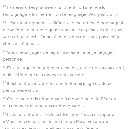
13
Là-dessus, les pharisiens lui dirent : « Tu te rends
témoignage à toi-même ; ton témoignage n'est pas vrai. »
14
Jésus leur répondit : « Même si je me rends témoignage à
moi-même, mon témoignage est vrai, car je sais d'où je suis
venu et où je vais. Quant à vous, vous ne savez pas d'où je
viens ni où je vais.
15
Vous, vous jugez de façon humaine ; moi, je ne juge
personne.
16
Et si je juge, mon jugement est vrai, car je ne suis pas seul,
mais le Père qui m'a envoyé est avec moi.
17
Il est écrit dans votre loi que le témoignage de deux
personnes est vrai.
18
Or, je me rends témoignage à moi-même et le Père qui
m'a envoyé me rend aussi témoignage. »
19
Ils lui dirent donc : « Où est ton père ? » Jésus répondit :
« Vous ne connaissez ni moi ni mon Père. Si vous me
connaissiez, vous connaîtriez aussi mon Père. »