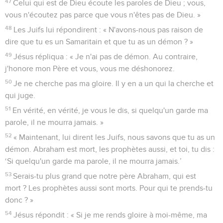
47
Celui qui est de Dieu écoute les paroles de Dieu ; vous,
vous n'écoutez pas parce que vous n'êtes pas de Dieu. »
48
Les Juifs lui répondirent : « N'avons-nous pas raison de
dire que tu es un Samaritain et que tu as un démon ? »
49
Jésus répliqua : « Je n'ai pas de démon. Au contraire,
j'honore mon Père et vous, vous me déshonorez.
50
Je ne cherche pas ma gloire. Il y en a un qui la cherche et
qui juge.
51
En vérité, en vérité, je vous le dis, si quelqu'un garde ma
parole, il ne mourra jamais. »
52
« Maintenant, lui dirent les Juifs, nous savons que tu as un
démon. Abraham est mort, les prophètes aussi, et toi, tu dis :
‘Si quelqu'un garde ma parole, il ne mourra jamais.’
53
Serais-tu plus grand que notre père Abraham, qui est
mort ? Les prophètes aussi sont morts. Pour qui te prends-tu
donc ? »
54
Jésus répondit : « Si je me rends gloire à moi-même, ma