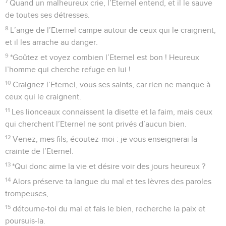
7
Quand un malheureux crie, l’Eternel entend, et il le sauve
de toutes ses détresses.
8
L’ange de l’Eternel campe autour de ceux qui le craignent,
et il les arrache au danger.
9
*Goûtez et voyez combien l’Eternel est bon ! Heureux
l’homme qui cherche refuge en lui !
10
Craignez l’Eternel, vous ses saints, car rien ne manque à
ceux qui le craignent.
11
Les lionceaux connaissent la disette et la faim, mais ceux
qui cherchent l’Eternel ne sont privés d’aucun bien.
12
Venez, mes fils, écoutez-moi : je vous enseignerai la
crainte de l’Eternel.
13
*Qui donc aime la vie et désire voir des jours heureux ?
14
Alors préserve ta langue du mal et tes lèvres des paroles
trompeuses,
15
détourne-toi du mal et fais le bien, recherche la paix et
poursuis-la.