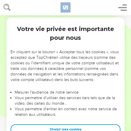
Votre vie privée est importante
pour nous
NE MANQUEZ PAS L’ÉVÉNEMENT
En cliquant sur le bouton « Accepter tous les cookies », vous
DE L’ANNÉE !
acceptez que TopChrétien utilise des traceurs (comme des
cookies ou l'identifiant unique de votre compte utilisateur) et
ET SI LEURS ERREURS POUVAIENT VOUS ÉVITER LES
traite vos données à caractère personnel (comme vos
VOTRES ?
données de navigation et les informations renseignées dans
votre compte utilisateur) dans les buts suivants :
On admire souvent les leaders pour leurs réussites, leur impact,
leur foi ou leur vision. Mais on voit moins les doutes, les erreurs
Mesurer l'audience de notre service
Vous permettre d'utiliser des services tiers tels que de la
et les saisons difficiles qu'ils ont traversés, alors même que ce
vidéo, des cartes du monde…
sont elles qui les ont façonnés.
Vous permettre d'entrer en contact avec notre service de
relation aux utilisateurs.
Dans cette conférence, leaders, entrepreneurs, et responsables
reviennent sur les erreurs marquantes de leur parcours et les
clés pour avancer avec plus de sagesse afin que leurs erreurs
Choisir mes cookies