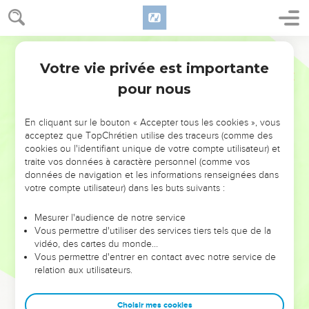
Votre vie privée est importante
pour nous
NE MANQUEZ PAS L’ÉVÉNEMENT
En cliquant sur le bouton « Accepter tous les cookies », vous
DE L’ANNÉE !
acceptez que TopChrétien utilise des traceurs (comme des
cookies ou l'identifiant unique de votre compte utilisateur) et
ET SI LEURS ERREURS POUVAIENT VOUS ÉVITER LES
traite vos données à caractère personnel (comme vos
VOTRES ?
données de navigation et les informations renseignées dans
votre compte utilisateur) dans les buts suivants :
On admire souvent les leaders pour leurs réussites, leur impact,
leur foi ou leur vision. Mais on voit moins les doutes, les erreurs
Mesurer l'audience de notre service
Vous permettre d'utiliser des services tiers tels que de la
et les saisons difficiles qu'ils ont traversés, alors même que ce
vidéo, des cartes du monde…
sont elles qui les ont façonnés.
Vous permettre d'entrer en contact avec notre service de
relation aux utilisateurs.
Dans cette conférence, leaders, entrepreneurs, et responsables
reviennent sur les erreurs marquantes de leur parcours et les
clés pour avancer avec plus de sagesse afin que leurs erreurs
Choisir mes cookies