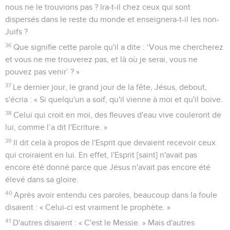
nous ne le trouvions pas ? Ira-t-il chez ceux qui sont
dispersés dans le reste du monde et enseignera-t-il les non-
Juifs ?
36
Que signifie cette parole qu'il a dite : ‘Vous me chercherez
et vous ne me trouverez pas, et là où je serai, vous ne
pouvez pas venir’ ? »
37
Le dernier jour, le grand jour de la fête, Jésus, debout,
s'écria : « Si quelqu'un a soif, qu'il vienne à moi et qu'il boive.
38
Celui qui croit en moi, des fleuves d'eau vive couleront de
lui, comme l’a dit l'Ecriture. »
39
Il dit cela à propos de l'Esprit que devaient recevoir ceux
qui croiraient en lui. En effet, l'Esprit [saint] n'avait pas
encore été donné parce que Jésus n'avait pas encore été
élevé dans sa gloire.
40
Après avoir entendu ces paroles, beaucoup dans la foule
disaient : « Celui-ci est vraiment le prophète. »
41
D'autres disaient : « C'est le Messie. » Mais d'autres