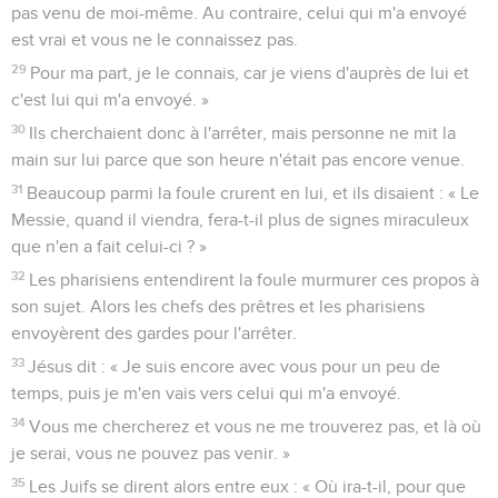
pas venu de moi-même. Au contraire, celui qui m'a envoyé
est vrai et vous ne le connaissez pas.
29
Pour ma part, je le connais, car je viens d'auprès de lui et
c'est lui qui m'a envoyé. »
30
Ils cherchaient donc à l'arrêter, mais personne ne mit la
main sur lui parce que son heure n'était pas encore venue.
31
Beaucoup parmi la foule crurent en lui, et ils disaient : « Le
Messie, quand il viendra, fera-t-il plus de signes miraculeux
que n'en a fait celui-ci ? »
32
Les pharisiens entendirent la foule murmurer ces propos à
son sujet. Alors les chefs des prêtres et les pharisiens
envoyèrent des gardes pour l'arrêter.
33
Jésus dit : « Je suis encore avec vous pour un peu de
temps, puis je m'en vais vers celui qui m'a envoyé.
34
Vous me chercherez et vous ne me trouverez pas, et là où
je serai, vous ne pouvez pas venir. »
35
Les Juifs se dirent alors entre eux : « Où ira-t-il, pour que