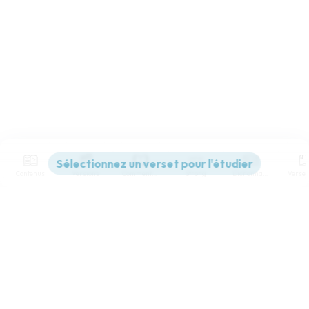
Contenus
Versions
Commentaires
Strong
Dictionnaire
Paramètres de lecture
Afficher les numéros de versets
Mode dyslexique