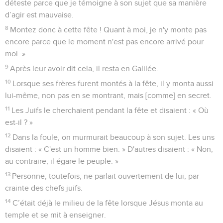
déteste parce que je témoigne à son sujet que sa manière
d’agir est mauvaise.
8
Montez donc à cette fête ! Quant à moi, je n'y monte pas
encore parce que le moment n'est pas encore arrivé pour
moi. »
9
Après leur avoir dit cela, il resta en Galilée.
10
Lorsque ses frères furent montés à la fête, il y monta aussi
lui-même, non pas en se montrant, mais [comme] en secret.
11
Les Juifs le cherchaient pendant la fête et disaient : « Où
est-il ? »
12
Dans la foule, on murmurait beaucoup à son sujet. Les uns
disaient : « C'est un homme bien. » D'autres disaient : « Non,
au contraire, il égare le peuple. »
13
Personne, toutefois, ne parlait ouvertement de lui, par
crainte des chefs juifs.
14
C’était déjà le milieu de la fête lorsque Jésus monta au
temple et se mit à enseigner.