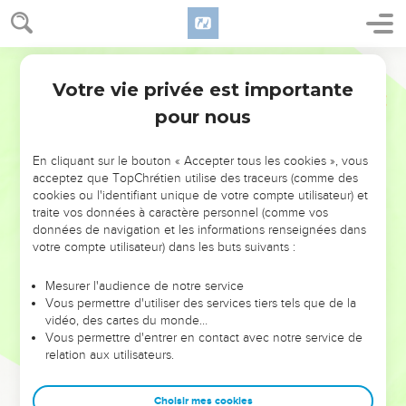
Votre vie privée est importante
pour nous
NE MANQUEZ PAS L’ÉVÉNEMENT
En cliquant sur le bouton « Accepter tous les cookies », vous
DE L’ANNÉE !
acceptez que TopChrétien utilise des traceurs (comme des
cookies ou l'identifiant unique de votre compte utilisateur) et
ET SI LEURS ERREURS POUVAIENT VOUS ÉVITER LES
traite vos données à caractère personnel (comme vos
VOTRES ?
données de navigation et les informations renseignées dans
votre compte utilisateur) dans les buts suivants :
On admire souvent les leaders pour leurs réussites, leur impact,
leur foi ou leur vision. Mais on voit moins les doutes, les erreurs
Mesurer l'audience de notre service
Vous permettre d'utiliser des services tiers tels que de la
et les saisons difficiles qu'ils ont traversés, alors même que ce
vidéo, des cartes du monde…
sont elles qui les ont façonnés.
Vous permettre d'entrer en contact avec notre service de
relation aux utilisateurs.
Dans cette conférence, leaders, entrepreneurs, et responsables
reviennent sur les erreurs marquantes de leur parcours et les
clés pour avancer avec plus de sagesse afin que leurs erreurs
Choisir mes cookies