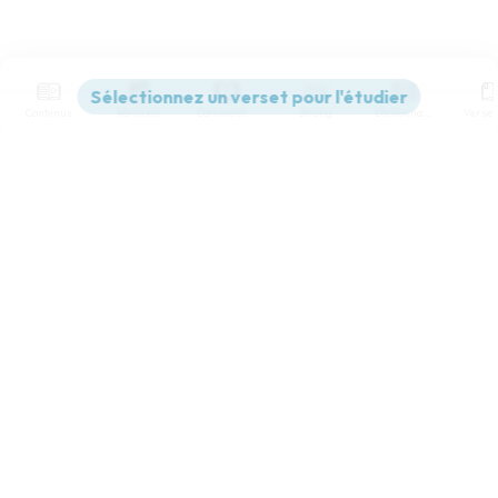
Contenus
Versions
Commentaires
Strong
Dictionnaire
Paramètres de lecture
Afficher les numéros de versets
Mode dyslexique
Désactivé
Simple
Coul
eur
Police d'écriture
Serif
Sans-serif