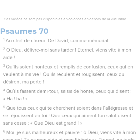
Ces vidéos ne sont pas disponibles en colonnes en dehors de la vue Bible.
Psaumes 70
1
Au chef de chœur. De David, comme mémorial.
2
O Dieu, délivre-moi sans tarder ! Eternel, viens vite à mon
aide !
3
Qu’ils soient honteux et remplis de confusion, ceux qui en
veulent à ma vie ! Qu’ils reculent et rougissent, ceux qui
désirent ma perte !
4
Qu’ils fassent demi-tour, saisis de honte, ceux qui disent :
« Ha ! ha ! »
5
Que tous ceux qui te cherchent soient dans l’allégresse et
se réjouissent en toi ! Que ceux qui aiment ton salut disent
sans cesse : « Que Dieu est grand ! »
6
Moi, je suis malheureux et pauvre : ô Dieu, viens vite à mon
secours ! Tu es mon aide et mon libérateur, Eternel, ne tarde