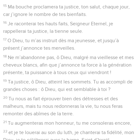
15
Ma bouche proclamera ta justice, ton salut, chaque jour,
car j’ignore le nombre de tes bienfaits.
16
Je raconterai tes hauts faits, Seigneur Eternel, je
rappellerai ta justice, la tienne seule.
17
O Dieu, tu m’as instruit dès ma jeunesse, et jusqu’à
présent j’annonce tes merveilles.
18
Ne m’abandonne pas, ô Dieu, malgré ma vieillesse et mes
cheveux blancs, afin que j’annonce ta force à la génération
présente, ta puissance à tous ceux qui viendront !
19
Ta justice, ô Dieu, atteint les sommets. Tu as accompli de
grandes choses : ô Dieu, qui est semblable à toi ?
20
Tu nous as fait éprouver bien des détresses et des
malheurs, mais tu nous redonneras la vie, tu nous feras
remonter des abîmes de la terre.
21
Tu augmenteras mon honneur, tu me consoleras encore,
22
et je te louerai au son du luth, je chanterai ta fidélité, mon
Dieu, je te célébrerai avec la harpe, Saint d’Israël.