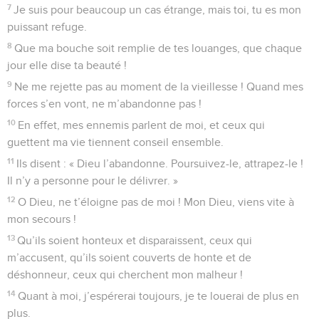
7
Je suis pour beaucoup un cas étrange, mais toi, tu es mon
puissant refuge.
8
Que ma bouche soit remplie de tes louanges, que chaque
jour elle dise ta beauté !
9
Ne me rejette pas au moment de la vieillesse ! Quand mes
forces s’en vont, ne m’abandonne pas !
10
En effet, mes ennemis parlent de moi, et ceux qui
guettent ma vie tiennent conseil ensemble.
11
Ils disent : « Dieu l’abandonne. Poursuivez-le, attrapez-le !
Il n’y a personne pour le délivrer. »
12
O Dieu, ne t’éloigne pas de moi ! Mon Dieu, viens vite à
mon secours !
13
Qu’ils soient honteux et disparaissent, ceux qui
m’accusent, qu’ils soient couverts de honte et de
déshonneur, ceux qui cherchent mon malheur !
14
Quant à moi, j’espérerai toujours, je te louerai de plus en
plus.