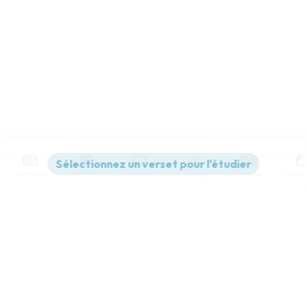
Contenus
Versions
Commentaires
Strong
Dictionnaire
Paramètres de lecture
Afficher les numéros de versets
Mode dyslexique