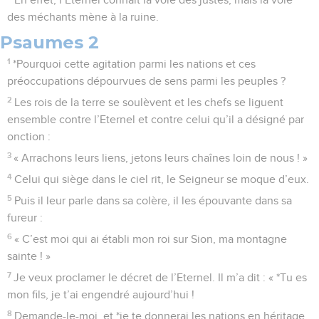
des méchants mène à la ruine.
Psaumes 2
1
*Pourquoi cette agitation parmi les nations et ces
préoccupations dépourvues de sens parmi les peuples ?
2
Les rois de la terre se soulèvent et les chefs se liguent
ensemble contre l’Eternel et contre celui qu’il a désigné par
onction :
3
« Arrachons leurs liens, jetons leurs chaînes loin de nous ! »
4
Celui qui siège dans le ciel rit, le Seigneur se moque d’eux.
5
Puis il leur parle dans sa colère, il les épouvante dans sa
fureur :
6
« C’est moi qui ai établi mon roi sur Sion, ma montagne
sainte ! »
7
Je veux proclamer le décret de l’Eternel. Il m’a dit : « *Tu es
mon fils, je t’ai engendré aujourd’hui !
8
Demande-le-moi, et *je te donnerai les nations en héritage,