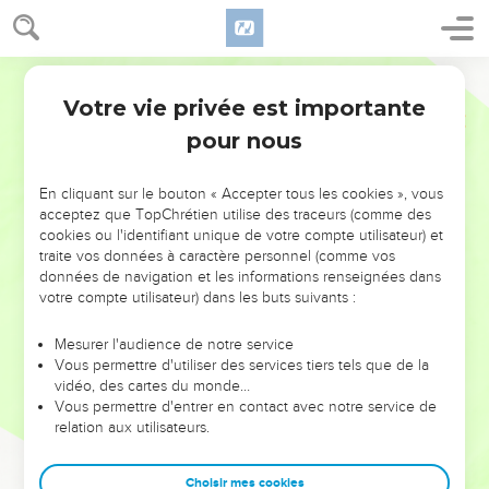
Votre vie privée est importante
pour nous
NE MANQUEZ PAS L’ÉVÉNEMENT
En cliquant sur le bouton « Accepter tous les cookies », vous
DE L’ANNÉE !
acceptez que TopChrétien utilise des traceurs (comme des
cookies ou l'identifiant unique de votre compte utilisateur) et
ET SI LEURS ERREURS POUVAIENT VOUS ÉVITER LES
traite vos données à caractère personnel (comme vos
VOTRES ?
données de navigation et les informations renseignées dans
votre compte utilisateur) dans les buts suivants :
On admire souvent les leaders pour leurs réussites, leur impact,
leur foi ou leur vision. Mais on voit moins les doutes, les erreurs
Mesurer l'audience de notre service
Vous permettre d'utiliser des services tiers tels que de la
et les saisons difficiles qu'ils ont traversés, alors même que ce
vidéo, des cartes du monde…
sont elles qui les ont façonnés.
Vous permettre d'entrer en contact avec notre service de
relation aux utilisateurs.
Dans cette conférence, leaders, entrepreneurs, et responsables
reviennent sur les erreurs marquantes de leur parcours et les
clés pour avancer avec plus de sagesse afin que leurs erreurs
Choisir mes cookies