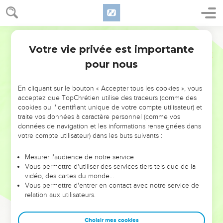
Votre vie privée est importante
pour nous
NE MANQUEZ PAS L’ÉVÉNEMENT
En cliquant sur le bouton « Accepter tous les cookies », vous
DE L’ANNÉE !
acceptez que TopChrétien utilise des traceurs (comme des
cookies ou l'identifiant unique de votre compte utilisateur) et
ET SI LEURS ERREURS POUVAIENT VOUS ÉVITER LES
traite vos données à caractère personnel (comme vos
VOTRES ?
données de navigation et les informations renseignées dans
votre compte utilisateur) dans les buts suivants :
On admire souvent les leaders pour leurs réussites, leur impact,
leur foi ou leur vision. Mais on voit moins les doutes, les erreurs
Mesurer l'audience de notre service
Vous permettre d'utiliser des services tiers tels que de la
et les saisons difficiles qu'ils ont traversés, alors même que ce
vidéo, des cartes du monde…
sont elles qui les ont façonnés.
Vous permettre d'entrer en contact avec notre service de
relation aux utilisateurs.
Dans cette conférence, leaders, entrepreneurs, et responsables
reviennent sur les erreurs marquantes de leur parcours et les
clés pour avancer avec plus de sagesse afin que leurs erreurs
Choisir mes cookies