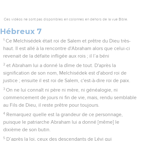
Ces vidéos ne sont pas disponibles en colonnes en dehors de la vue Bible.
Hébreux 7
1
Ce Melchisédek était roi de Salem et prêtre du Dieu très-
haut. Il est allé à la rencontre d'Abraham alors que celui-ci
revenait de la défaite infligée aux rois ; il l’a béni
2
et Abraham lui a donné la dîme de tout. D'après la
signification de son nom, Melchisédek est d'abord roi de
justice ; ensuite il est roi de Salem, c'est-à-dire roi de paix.
3
On ne lui connaît ni père ni mère, ni généalogie, ni
commencement de jours ni fin de vie, mais, rendu semblable
au Fils de Dieu, il reste prêtre pour toujours.
4
Remarquez quelle est la grandeur de ce personnage,
puisque le patriarche Abraham lui a donné [même] le
dixième de son butin.
5
D’après la loi, ceux des descendants de Lévi qui