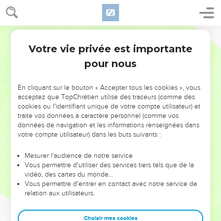
Votre vie privée est importante
pour nous
NE MANQUEZ PAS L’ÉVÉNEMENT
En cliquant sur le bouton « Accepter tous les cookies », vous
DE L’ANNÉE !
acceptez que TopChrétien utilise des traceurs (comme des
cookies ou l'identifiant unique de votre compte utilisateur) et
ET SI LEURS ERREURS POUVAIENT VOUS ÉVITER LES
traite vos données à caractère personnel (comme vos
VOTRES ?
données de navigation et les informations renseignées dans
votre compte utilisateur) dans les buts suivants :
On admire souvent les leaders pour leurs réussites, leur impact,
leur foi ou leur vision. Mais on voit moins les doutes, les erreurs
Mesurer l'audience de notre service
Vous permettre d'utiliser des services tiers tels que de la
et les saisons difficiles qu'ils ont traversés, alors même que ce
vidéo, des cartes du monde…
sont elles qui les ont façonnés.
Vous permettre d'entrer en contact avec notre service de
relation aux utilisateurs.
Dans cette conférence, leaders, entrepreneurs, et responsables
reviennent sur les erreurs marquantes de leur parcours et les
clés pour avancer avec plus de sagesse afin que leurs erreurs
Choisir mes cookies