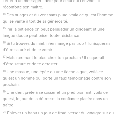
l’effet d’un messager fidèle pour celui qui l'envoie : il
réconforte son maître.
14
Des nuages et du vent sans pluie, voilà ce qu’est l’homme
qui se vante à tort de sa générosité.
15
Par la patience on peut persuader un dirigeant et une
langue douce peut briser toute résistance.
16
Si tu trouves du miel, n'en mange pas trop ! Tu risquerais
d’être saturé et de le vomir.
17
Mets rarement le pied chez ton prochain ! Il risquerait
d’être saturé et de te détester.
18
Une massue, une épée ou une flèche aiguë, voilà ce
qu’est un homme qui porte un faux témoignage contre son
prochain.
19
Une dent prête à se casser et un pied branlant, voilà ce
qu’est, le jour de la détresse, la confiance placée dans un
traître.
20
Enlever un habit un jour de froid, verser du vinaigre sur du