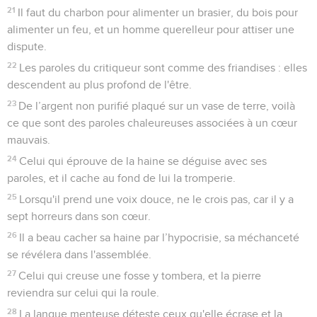
21
Il faut du charbon pour alimenter un brasier, du bois pour
alimenter un feu, et un homme querelleur pour attiser une
dispute.
22
Les paroles du critiqueur sont comme des friandises : elles
descendent au plus profond de l'être.
23
De l’argent non purifié plaqué sur un vase de terre, voilà
ce que sont des paroles chaleureuses associées à un cœur
mauvais.
24
Celui qui éprouve de la haine se déguise avec ses
paroles, et il cache au fond de lui la tromperie.
25
Lorsqu'il prend une voix douce, ne le crois pas, car il y a
sept horreurs dans son cœur.
26
Il a beau cacher sa haine par l’hypocrisie, sa méchanceté
se révélera dans l'assemblée.
27
Celui qui creuse une fosse y tombera, et la pierre
reviendra sur celui qui la roule.
28
La langue menteuse déteste ceux qu'elle écrase et la