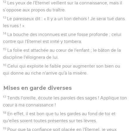
12
Les yeux de l'Eternel veillent sur la connaissance, mais il
s’oppose aux propos du traître.
13
Le paresseux dit : « Il y a un lion dehors ! Je serai tué dans
les rues ! »
14
La bouche des inconnues est une fosse profonde ; celui
contre qui l'Eternel est irrité y tombera.
15
La folie est attachée au cœur de l'enfant ; le bâton de la
discipline l'éloignera de lui.
16
Celui qui exploite le faible pour augmenter son bien ou
qui donne au riche n'arrive qu'à la misère.
Mises en garde diverses
17
Tends l'oreille, écoute les paroles des sages ! Applique ton
cœur à ma connaissance !
18
En effet, il est bon que tu les gardes au fond de toi et
qu'elles soient toutes présentes sur tes lèvres.
19
Pour que ta confiance soit placée en l'Eternel, je veux