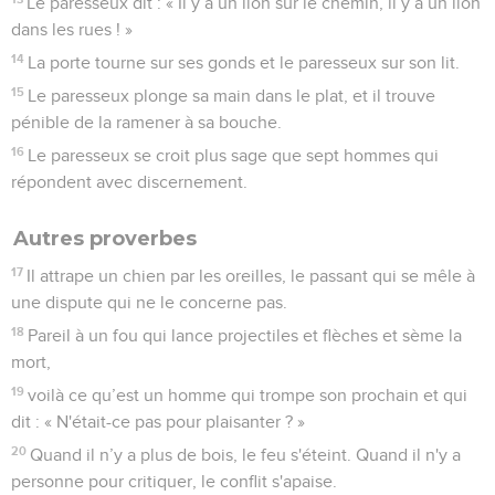
Le paresseux dit : « Il y a un lion sur le chemin, il y a un lion
dans les rues ! »
14
La porte tourne sur ses gonds et le paresseux sur son lit.
15
Le paresseux plonge sa main dans le plat, et il trouve
pénible de la ramener à sa bouche.
16
Le paresseux se croit plus sage que sept hommes qui
répondent avec discernement.
Autres proverbes
17
Il attrape un chien par les oreilles, le passant qui se mêle à
une dispute qui ne le concerne pas.
18
Pareil à un fou qui lance projectiles et flèches et sème la
mort,
19
voilà ce qu’est un homme qui trompe son prochain et qui
dit : « N'était-ce pas pour plaisanter ? »
20
Quand il n’y a plus de bois, le feu s'éteint. Quand il n'y a
personne pour critiquer, le conflit s'apaise.