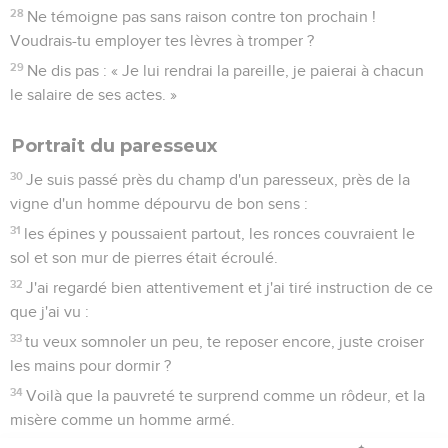
28
Ne témoigne pas sans raison contre ton prochain !
Voudrais-tu employer tes lèvres à tromper ?
29
Ne dis pas : « Je lui rendrai la pareille, je paierai à chacun
le salaire de ses actes. »
Portrait du paresseux
30
Je suis passé près du champ d'un paresseux, près de la
vigne d'un homme dépourvu de bon sens :
31
les épines y poussaient partout, les ronces couvraient le
sol et son mur de pierres était écroulé.
32
J'ai regardé bien attentivement et j'ai tiré instruction de ce
que j'ai vu :
33
tu veux somnoler un peu, te reposer encore, juste croiser
les mains pour dormir ?
34
Voilà que la pauvreté te surprend comme un rôdeur, et la
misère comme un homme armé.