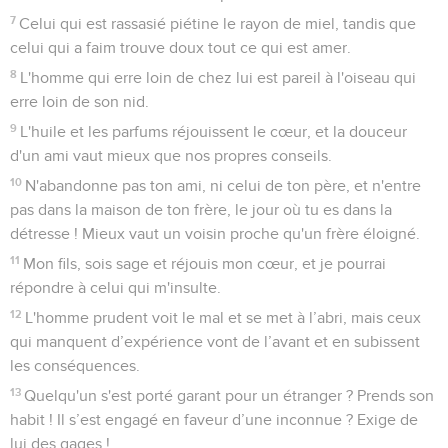
7
Celui qui est rassasié piétine le rayon de miel, tandis que
celui qui a faim trouve doux tout ce qui est amer.
8
L'homme qui erre loin de chez lui est pareil à l'oiseau qui
erre loin de son nid.
9
L'huile et les parfums réjouissent le cœur, et la douceur
d'un ami vaut mieux que nos propres conseils.
10
N'abandonne pas ton ami, ni celui de ton père, et n'entre
pas dans la maison de ton frère, le jour où tu es dans la
détresse ! Mieux vaut un voisin proche qu'un frère éloigné.
11
Mon fils, sois sage et réjouis mon cœur, et je pourrai
répondre à celui qui m'insulte.
12
L'homme prudent voit le mal et se met à l’abri, mais ceux
qui manquent d’expérience vont de l’avant et en subissent
les conséquences.
13
Quelqu'un s'est porté garant pour un étranger ? Prends son
habit ! Il s’est engagé en faveur d’une inconnue ? Exige de
lui des gages !