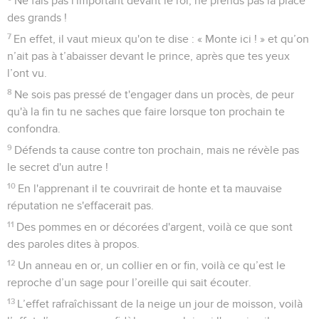
Ne fais pas l'important devant le roi, ne prends pas la place
des grands !
7
En effet, il vaut mieux qu'on te dise : « Monte ici ! » et qu’on
n’ait pas à t’abaisser devant le prince, après que tes yeux
l’ont vu.
8
Ne sois pas pressé de t'engager dans un procès, de peur
qu'à la fin tu ne saches que faire lorsque ton prochain te
confondra.
9
Défends ta cause contre ton prochain, mais ne révèle pas
le secret d'un autre !
10
En l'apprenant il te couvrirait de honte et ta mauvaise
réputation ne s'effacerait pas.
11
Des pommes en or décorées d'argent, voilà ce que sont
des paroles dites à propos.
12
Un anneau en or, un collier en or fin, voilà ce qu’est le
reproche d’un sage pour l’oreille qui sait écouter.
13
L’effet rafraîchissant de la neige un jour de moisson, voilà