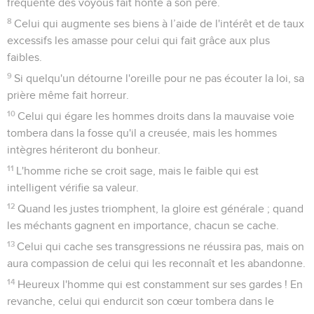
fréquente des voyous fait honte à son père.
8
Celui qui augmente ses biens à l’aide de l'intérêt et de taux
excessifs les amasse pour celui qui fait grâce aux plus
faibles.
9
Si quelqu'un détourne l'oreille pour ne pas écouter la loi, sa
prière même fait horreur.
10
Celui qui égare les hommes droits dans la mauvaise voie
tombera dans la fosse qu'il a creusée, mais les hommes
intègres hériteront du bonheur.
11
L'homme riche se croit sage, mais le faible qui est
intelligent vérifie sa valeur.
12
Quand les justes triomphent, la gloire est générale ; quand
les méchants gagnent en importance, chacun se cache.
13
Celui qui cache ses transgressions ne réussira pas, mais on
aura compassion de celui qui les reconnaît et les abandonne.
14
Heureux l'homme qui est constamment sur ses gardes ! En
revanche, celui qui endurcit son cœur tombera dans le