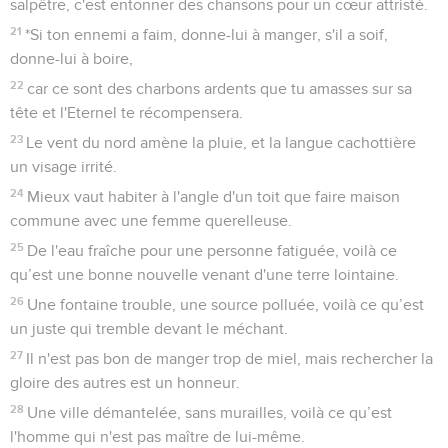
salpêtre, c'est entonner des chansons pour un cœur attristé.
21
*Si ton ennemi a faim, donne-lui à manger, s'il a soif,
donne-lui à boire,
22
car ce sont des charbons ardents que tu amasses sur sa
tête et l'Eternel te récompensera.
23
Le vent du nord amène la pluie, et la langue cachottière
un visage irrité.
24
Mieux vaut habiter à l'angle d'un toit que faire maison
commune avec une femme querelleuse.
25
De l'eau fraîche pour une personne fatiguée, voilà ce
qu’est une bonne nouvelle venant d'une terre lointaine.
26
Une fontaine trouble, une source polluée, voilà ce qu’est
un juste qui tremble devant le méchant.
27
Il n'est pas bon de manger trop de miel, mais rechercher la
gloire des autres est un honneur.
28
Une ville démantelée, sans murailles, voilà ce qu’est
l'homme qui n'est pas maître de lui-même.