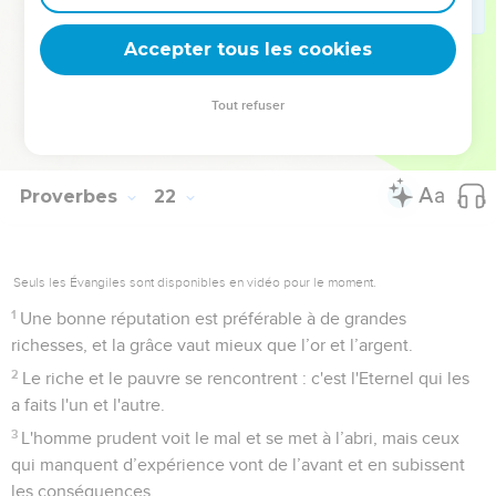
Le méchant prend des airs effrontés, tandis que l'homme
droit affermit sa voie.
Accepter tous les cookies
30
Il n'y a ni sagesse, ni intelligence, ni conseil qui tienne
contre l'Eternel.
Tout refuser
31
On prépare le cheval pour le jour du combat, mais c'est à
l'Eternel qu'appartient la victoire.
Proverbes
22
Seuls les Évangiles sont disponibles en vidéo pour le moment.
1
Une bonne réputation est préférable à de grandes
richesses, et la grâce vaut mieux que l’or et l’argent.
2
Le riche et le pauvre se rencontrent : c'est l'Eternel qui les
a faits l'un et l'autre.
3
L'homme prudent voit le mal et se met à l’abri, mais ceux
qui manquent d’expérience vont de l’avant et en subissent
les conséquences.