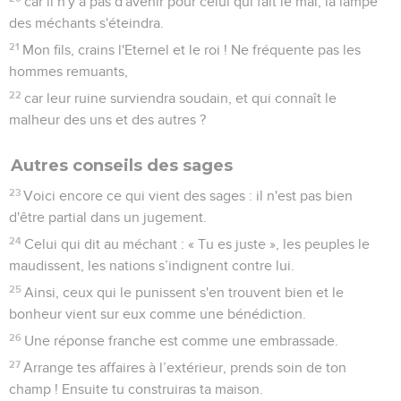
car il n'y a pas d'avenir pour celui qui fait le mal, la lampe
des méchants s'éteindra.
21
Mon fils, crains l'Eternel et le roi ! Ne fréquente pas les
hommes remuants,
22
car leur ruine surviendra soudain, et qui connaît le
malheur des uns et des autres ?
Autres conseils des sages
23
Voici encore ce qui vient des sages : il n'est pas bien
d'être partial dans un jugement.
24
Celui qui dit au méchant : « Tu es juste », les peuples le
maudissent, les nations s’indignent contre lui.
25
Ainsi, ceux qui le punissent s'en trouvent bien et le
bonheur vient sur eux comme une bénédiction.
26
Une réponse franche est comme une embrassade.
27
Arrange tes affaires à l’extérieur, prends soin de ton
champ ! Ensuite tu construiras ta maison.