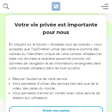
21
Celui qui poursuit la justice et la bonté trouvera la vie, la
justice et la gloire.
Segond 21
22
Le sage monte contre une ville de héros et abat la force
Votre vie privée est importante
dans laquelle elle plaçait sa confiance.
Proverbes
21
pour nous
23
Celui qui veille sur sa bouche et sa langue se préserve de
bien des angoisses.
En cliquant sur le bouton « Accepter tous les cookies », vous
24
L'orgueilleux, l'insolent, voilà ce qu’on appelle un
acceptez que TopChrétien utilise des traceurs (comme des
moqueur ; il agit avec une arrogance débordante.
cookies ou l'identifiant unique de votre compte utilisateur) et
25
traite vos données à caractère personnel (comme vos
Les désirs du paresseux le tuent parce que ses mains se
données de navigation et les informations renseignées dans
refusent à l'action ;
votre compte utilisateur) dans les buts suivants :
26
toute la journée il éprouve des désirs ; le juste, en
revanche, donne sans retenue.
Mesurer l'audience de notre service
Vous permettre d'utiliser des services tiers tels que de la
27
Le sacrifice qu'offrent les méchants fait horreur, car ils
vidéo, des cartes du monde…
l'offrent avec des pensées criminelles.
Vous permettre d'entrer en contact avec notre service de
relation aux utilisateurs.
28
Le témoin menteur va à sa perte, mais l'homme qui sait
écouter pourra parler indéfiniment.
Choisir mes cookies
29