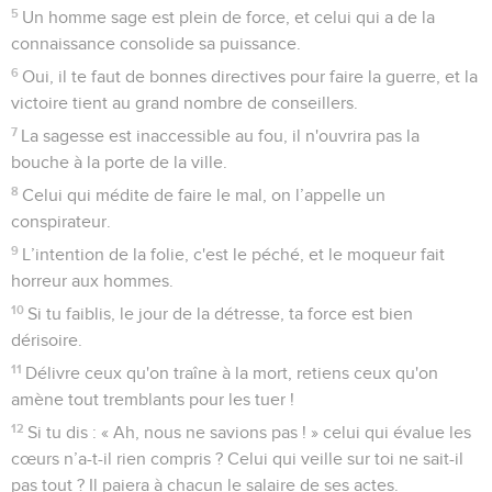
5
Un homme sage est plein de force, et celui qui a de la
connaissance consolide sa puissance.
6
Oui, il te faut de bonnes directives pour faire la guerre, et la
victoire tient au grand nombre de conseillers.
7
La sagesse est inaccessible au fou, il n'ouvrira pas la
bouche à la porte de la ville.
8
Celui qui médite de faire le mal, on l’appelle un
conspirateur.
9
L’intention de la folie, c'est le péché, et le moqueur fait
horreur aux hommes.
10
Si tu faiblis, le jour de la détresse, ta force est bien
dérisoire.
11
Délivre ceux qu'on traîne à la mort, retiens ceux qu'on
amène tout tremblants pour les tuer !
12
Si tu dis : « Ah, nous ne savions pas ! » celui qui évalue les
cœurs n’a-t-il rien compris ? Celui qui veille sur toi ne sait-il
pas tout ? Il paiera à chacun le salaire de ses actes.