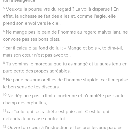
ton intelligence.
5
Veux-tu la poursuivre du regard ? La voilà disparue ! En
effet, la richesse se fait des ailes et, comme l'aigle, elle
prend son envol vers le ciel.
6
Ne mange pas le pain de l’homme au regard malveillant, ne
convoite pas ses bons plats,
7
car il calcule au fond de lui : « Mange et bois », te dira-t-il,
mais son cœur n'est pas avec toi.
8
Tu vomiras le morceau que tu as mangé et tu auras tenu en
pure perte des propos agréables.
9
Ne parle pas aux oreilles de l’homme stupide, car il méprise
le bon sens de tes discours.
10
Ne déplace pas la limite ancienne et n'empiète pas sur le
champ des orphelins,
11
car *celui qui les rachète est puissant. C'est lui qui
défendra leur cause contre toi.
12
Ouvre ton cœur à l'instruction et tes oreilles aux paroles