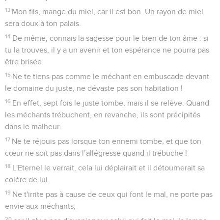
13
Mon fils, mange du miel, car il est bon. Un rayon de miel
sera doux à ton palais.
14
De même, connais la sagesse pour le bien de ton âme : si
tu la trouves, il y a un avenir et ton espérance ne pourra pas
être brisée.
15
Ne te tiens pas comme le méchant en embuscade devant
le domaine du juste, ne dévaste pas son habitation !
16
En effet, sept fois le juste tombe, mais il se relève. Quand
les méchants trébuchent, en revanche, ils sont précipités
dans le malheur.
17
Ne te réjouis pas lorsque ton ennemi tombe, et que ton
cœur ne soit pas dans l’allégresse quand il trébuche !
18
L'Eternel le verrait, cela lui déplairait et il détournerait sa
colère de lui.
19
Ne t'irrite pas à cause de ceux qui font le mal, ne porte pas
envie aux méchants,
20