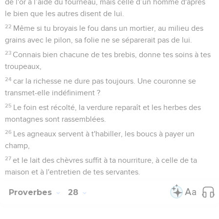
de l'or à l’aide du fourneau, mais celle d’un homme d'après
le bien que les autres disent de lui.
22
Même si tu broyais le fou dans un mortier, au milieu des
grains avec le pilon, sa folie ne se séparerait pas de lui.
23
Connais bien chacune de tes brebis, donne tes soins à tes
troupeaux,
24
car la richesse ne dure pas toujours. Une couronne se
transmet-elle indéfiniment ?
25
Le foin est récolté, la verdure reparaît et les herbes des
montagnes sont rassemblées.
26
Les agneaux servent à t'habiller, les boucs à payer un
champ,
27
et le lait des chèvres suffit à ta nourriture, à celle de ta
maison et à l'entretien de tes servantes.
Proverbes
28