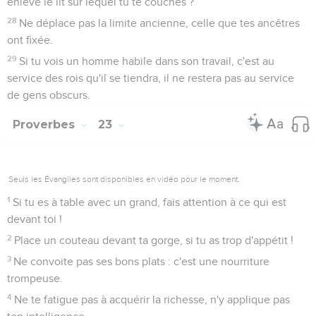
enlève le lit sur lequel tu te couches ?
28
Ne déplace pas la limite ancienne, celle que tes ancêtres
ont fixée.
29
Si tu vois un homme habile dans son travail, c'est au
service des rois qu'il se tiendra, il ne restera pas au service
de gens obscurs.
Proverbes
23
Seuls les Évangiles sont disponibles en vidéo pour le moment.
1
Si tu es à table avec un grand, fais attention à ce qui est
devant toi !
2
Place un couteau devant ta gorge, si tu as trop d'appétit !
3
Ne convoite pas ses bons plats : c'est une nourriture
trompeuse.
4
Ne te fatigue pas à acquérir la richesse, n'y applique pas