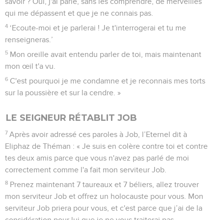
savoir ?’Oui, j'ai parlé, sans les comprendre, de merveilles
qui me dépassent et que je ne connais pas.
4
‘Ecoute-moi et je parlerai ! Je t'interrogerai et tu me
renseigneras.’
5
Mon oreille avait entendu parler de toi, mais maintenant
mon œil t'a vu.
6
C'est pourquoi je me condamne et je reconnais mes torts
sur la poussière et sur la cendre. »
LE SEIGNEUR RÉTABLIT JOB
7
Après avoir adressé ces paroles à Job, l’Eternel dit à
Eliphaz de Théman : « Je suis en colère contre toi et contre
tes deux amis parce que vous n'avez pas parlé de moi
correctement comme l'a fait mon serviteur Job.
8
Prenez maintenant 7 taureaux et 7 béliers, allez trouver
mon serviteur Job et offrez un holocauste pour vous. Mon
serviteur Job priera pour vous, et c'est parce que j’ai de la
considération pour lui que je ne vous traiterai pas