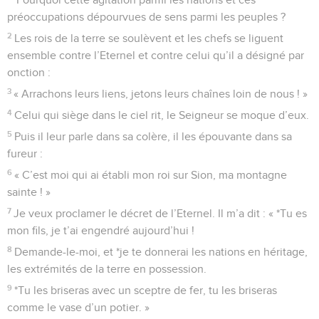
préoccupations dépourvues de sens parmi les peuples ?
2
Les rois de la terre se soulèvent et les chefs se liguent
ensemble contre l’Eternel et contre celui qu’il a désigné par
onction :
3
« Arrachons leurs liens, jetons leurs chaînes loin de nous ! »
4
Celui qui siège dans le ciel rit, le Seigneur se moque d’eux.
5
Puis il leur parle dans sa colère, il les épouvante dans sa
fureur :
6
« C’est moi qui ai établi mon roi sur Sion, ma montagne
sainte ! »
7
Je veux proclamer le décret de l’Eternel. Il m’a dit : « *Tu es
mon fils, je t’ai engendré aujourd’hui !
8
Demande-le-moi, et *je te donnerai les nations en héritage,
les extrémités de la terre en possession.
9
*Tu les briseras avec un sceptre de fer, tu les briseras
comme le vase d’un potier. »