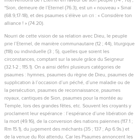
*Sion, demeure de l’Eternel (76.3), est un « nouveau » Sinaï
(68.9,17-18), et des psaumes s’élève un cri : « Considère ton
alliance ! » (74.20).
Nourri de cette vision de sa relation avec Dieu, le peuple
prie l’Eternel, de manière communautaire (12 ; 44), liturgique
(118) ou individuelle (3 ; 5), quelles que soient les
circonstances, comptant sur la seule grâce du Seigneur
(32.1-2 ; 115.1). On a ainsi défini plusieurs catégories de
psaumes : hymnes, psaumes du règne de Dieu, psaumes de
supplication à l’occasion d’un péché, d’une maladie ou de
la persécution, psaumes de reconnaissance, psaumes
royaux, cantiques de Sion, psaumes pour la montée au
Temple, lors des grandes fêtes, etc. Souvent les croyants y
proclament leur espérance : l’espérance d’une libération de
la mort (49.16), de la conversion des nations païennes (117.1 ;
Rm 15.1), du jugement des méchants (35 ; 137 ; Ap 6.9s.) et
de la venue du Roi attendu. Car les Psaumes annoncent les