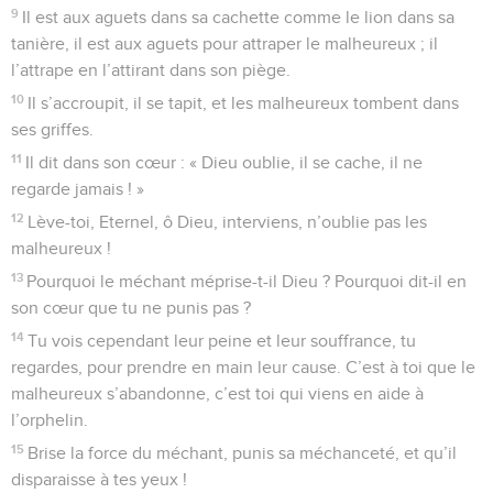
9
Il est aux aguets dans sa cachette comme le lion dans sa
tanière, il est aux aguets pour attraper le malheureux ; il
l’attrape en l’attirant dans son piège.
10
Il s’accroupit, il se tapit, et les malheureux tombent dans
ses griffes.
11
Il dit dans son cœur : « Dieu oublie, il se cache, il ne
regarde jamais ! »
12
Lève-toi, Eternel, ô Dieu, interviens, n’oublie pas les
malheureux !
13
Pourquoi le méchant méprise-t-il Dieu ? Pourquoi dit-il en
son cœur que tu ne punis pas ?
14
Tu vois cependant leur peine et leur souffrance, tu
regardes, pour prendre en main leur cause. C’est à toi que le
malheureux s’abandonne, c’est toi qui viens en aide à
l’orphelin.
15
Brise la force du méchant, punis sa méchanceté, et qu’il
disparaisse à tes yeux !