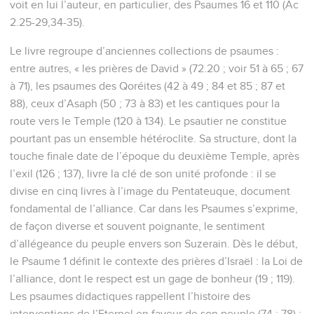
voit en lui l’auteur, en particulier, des Psaumes 16 et 110 (Ac
2.25-29,34-35).
Le livre regroupe d’anciennes collections de psaumes :
entre autres, « les prières de David » (72.20 ; voir 51 à 65 ; 67
à 71), les psaumes des Qoréites (42 à 49 ; 84 et 85 ; 87 et
88), ceux d’Asaph (50 ; 73 à 83) et les cantiques pour la
route vers le Temple (120 à 134). Le psautier ne constitue
pourtant pas un ensemble hétéroclite. Sa structure, dont la
touche finale date de l’époque du deuxième Temple, après
l’exil (126 ; 137), livre la clé de son unité profonde : il se
divise en cinq livres à l’image du Pentateuque, document
fondamental de l’alliance. Car dans les Psaumes s’exprime,
de façon diverse et souvent poignante, le sentiment
d’allégeance du peuple envers son Suzerain. Dès le début,
le Psaume 1 définit le contexte des prières d’Israël : la Loi de
l’alliance, dont le respect est un gage de bonheur (19 ; 119).
Les psaumes didactiques rappellent l’histoire des
interventions de l’Eternel en faveur de son peuple (74 ; 78) ;