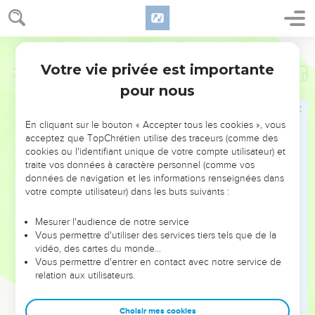
Votre vie privée est importante
Job
42
pour nous
NE MANQUEZ PAS L’ÉVÉNEMENT
En cliquant sur le bouton « Accepter tous les cookies », vous
DE L’ANNÉE !
acceptez que TopChrétien utilise des traceurs (comme des
cookies ou l'identifiant unique de votre compte utilisateur) et
ET SI LEURS ERREURS POUVAIENT VOUS ÉVITER LES
traite vos données à caractère personnel (comme vos
VOTRES ?
données de navigation et les informations renseignées dans
votre compte utilisateur) dans les buts suivants :
On admire souvent les leaders pour leurs réussites, leur impact,
leur foi ou leur vision. Mais on voit moins les doutes, les erreurs
Mesurer l'audience de notre service
Vous permettre d'utiliser des services tiers tels que de la
et les saisons difficiles qu'ils ont traversés, alors même que ce
vidéo, des cartes du monde…
sont elles qui les ont façonnés.
Vous permettre d'entrer en contact avec notre service de
relation aux utilisateurs.
Dans cette conférence, leaders, entrepreneurs, et responsables
reviennent sur les erreurs marquantes de leur parcours et les
clés pour avancer avec plus de sagesse afin que leurs erreurs
Choisir mes cookies