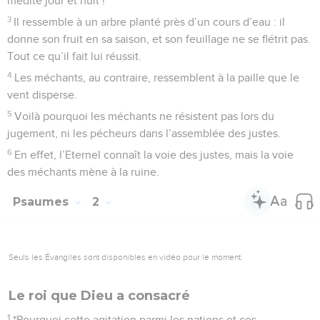
médite jour et nuit !
3
Il ressemble à un arbre planté près d’un cours d’eau : il
donne son fruit en sa saison, et son feuillage ne se flétrit pas.
Tout ce qu’il fait lui réussit.
4
Les méchants, au contraire, ressemblent à la paille que le
vent disperse.
5
Voilà pourquoi les méchants ne résistent pas lors du
jugement, ni les pécheurs dans l’assemblée des justes.
6
En effet, l’Eternel connaît la voie des justes, mais la voie
des méchants mène à la ruine.
Psaumes
2
Seuls les Évangiles sont disponibles en vidéo pour le moment.
Le roi que Dieu a consacré
1
*Pourquoi cette agitation parmi les nations et ces