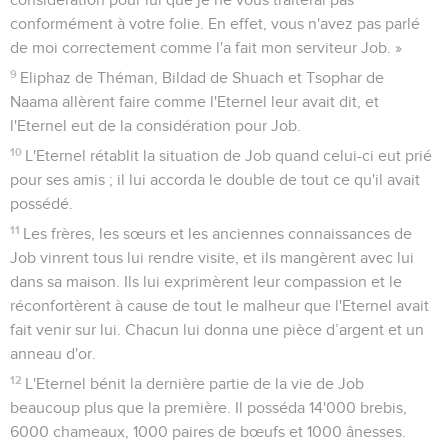
conformément à votre folie. En effet, vous n'avez pas parlé
de moi correctement comme l'a fait mon serviteur Job. »
9
Eliphaz de Théman, Bildad de Shuach et Tsophar de
Naama allèrent faire comme l'Eternel leur avait dit, et
l'Eternel eut de la considération pour Job.
10
L'Eternel rétablit la situation de Job quand celui-ci eut prié
pour ses amis ; il lui accorda le double de tout ce qu'il avait
possédé.
11
Les frères, les sœurs et les anciennes connaissances de
Job vinrent tous lui rendre visite, et ils mangèrent avec lui
dans sa maison. Ils lui exprimèrent leur compassion et le
réconfortèrent à cause de tout le malheur que l'Eternel avait
fait venir sur lui. Chacun lui donna une pièce d’argent et un
anneau d'or.
12
L'Eternel bénit la dernière partie de la vie de Job
beaucoup plus que la première. Il posséda 14'000 brebis,
6000 chameaux, 1000 paires de bœufs et 1000 ânesses.