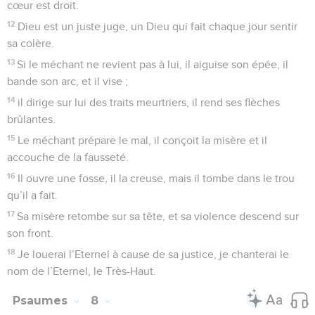
cœur est droit.
12
Dieu est un juste juge, un Dieu qui fait chaque jour sentir
sa colère.
13
Si le méchant ne revient pas à lui, il aiguise son épée, il
bande son arc, et il vise ;
14
il dirige sur lui des traits meurtriers, il rend ses flèches
brûlantes.
15
Le méchant prépare le mal, il conçoit la misère et il
accouche de la fausseté.
16
Il ouvre une fosse, il la creuse, mais il tombe dans le trou
qu’il a fait.
17
Sa misère retombe sur sa tête, et sa violence descend sur
son front.
18
Je louerai l’Eternel à cause de sa justice, je chanterai le
nom de l’Eternel, le Très-Haut.
Psaumes
8