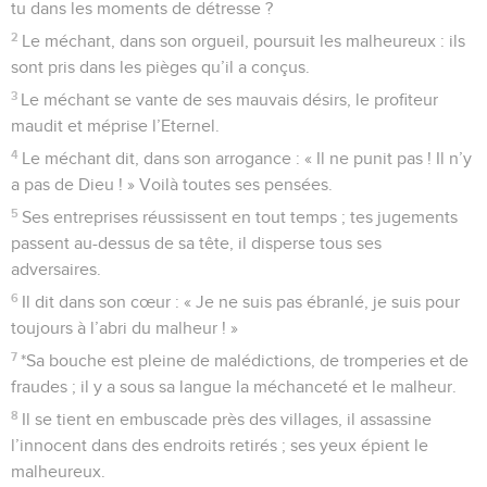
tu dans les moments de détresse ?
2
Le méchant, dans son orgueil, poursuit les malheureux : ils
sont pris dans les pièges qu’il a conçus.
3
Le méchant se vante de ses mauvais désirs, le profiteur
maudit et méprise l’Eternel.
4
Le méchant dit, dans son arrogance : « Il ne punit pas ! Il n’y
a pas de Dieu ! » Voilà toutes ses pensées.
5
Ses entreprises réussissent en tout temps ; tes jugements
passent au-dessus de sa tête, il disperse tous ses
adversaires.
6
Il dit dans son cœur : « Je ne suis pas ébranlé, je suis pour
toujours à l’abri du malheur ! »
7
*Sa bouche est pleine de malédictions, de tromperies et de
fraudes ; il y a sous sa langue la méchanceté et le malheur.
8
Il se tient en embuscade près des villages, il assassine
l’innocent dans des endroits retirés ; ses yeux épient le
malheureux.