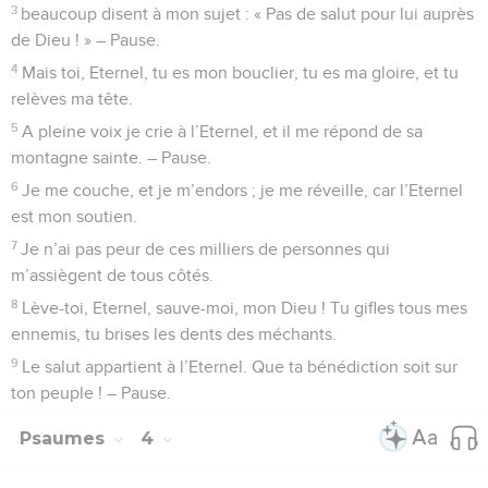
3
beaucoup disent à mon sujet : « Pas de salut pour lui auprès
de Dieu ! » – Pause.
4
Mais toi, Eternel, tu es mon bouclier, tu es ma gloire, et tu
relèves ma tête.
5
A pleine voix je crie à l’Eternel, et il me répond de sa
montagne sainte. – Pause.
6
Je me couche, et je m’endors ; je me réveille, car l’Eternel
est mon soutien.
7
Je n’ai pas peur de ces milliers de personnes qui
m’assiègent de tous côtés.
8
Lève-toi, Eternel, sauve-moi, mon Dieu ! Tu gifles tous mes
ennemis, tu brises les dents des méchants.
9
Le salut appartient à l’Eternel. Que ta bénédiction soit sur
ton peuple ! – Pause.
Psaumes
4