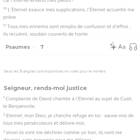
car l’Eternel entend mes pleurs !
10
L’Eternel exauce mes supplications, l’Eternel accueille ma
prière.
11
Tous mes ennemis sont remplis de confusion et d’effroi ;
ils reculent, soudain couverts de honte.
Psaumes
7
Seuls les Évangiles sont disponibles en vidéo pour le moment.
Seigneur, rends-moi justice
1
Complainte de David chantée à l’Eternel au sujet de Cush,
le Benjaminite.
2
Eternel, mon Dieu, je cherche refuge en toi : sauve-moi de
tous mes persécuteurs et délivre-moi,
3
sinon ils vont me déchirer comme un lion, ils vont me
dévorer, sans personne pour me délivrer.