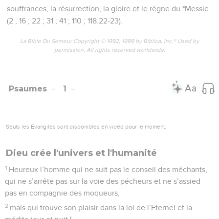
souffrances, la résurrection, la gloire et le règne du *Messie
(2 ; 16 ; 22 ; 31 ; 41 ; 110 ; 118.22-23).
La Bible Du Semeur Copyright © 1992, 1999 by Biblica, Inc.® Used by
permission. All rights reserved worldwide.
Psaumes
1
Seuls les Évangiles sont disponibles en vidéo pour le moment.
Dieu crée l'univers et l'humanité
1
Heureux l’homme qui ne suit pas le conseil des méchants,
qui ne s’arrête pas sur la voie des pécheurs et ne s’assied
pas en compagnie des moqueurs,
2
mais qui trouve son plaisir dans la loi de l’Eternel et la