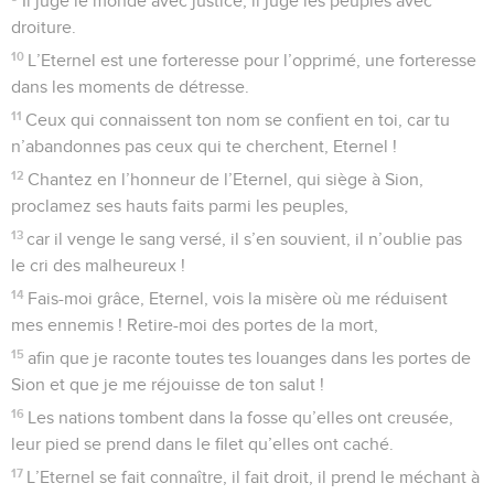
Il juge le monde avec justice, il juge les peuples avec
droiture.
10
L’Eternel est une forteresse pour l’opprimé, une forteresse
dans les moments de détresse.
11
Ceux qui connaissent ton nom se confient en toi, car tu
n’abandonnes pas ceux qui te cherchent, Eternel !
12
Chantez en l’honneur de l’Eternel, qui siège à Sion,
proclamez ses hauts faits parmi les peuples,
13
car il venge le sang versé, il s’en souvient, il n’oublie pas
le cri des malheureux !
14
Fais-moi grâce, Eternel, vois la misère où me réduisent
mes ennemis ! Retire-moi des portes de la mort,
15
afin que je raconte toutes tes louanges dans les portes de
Sion et que je me réjouisse de ton salut !
16
Les nations tombent dans la fosse qu’elles ont creusée,
leur pied se prend dans le filet qu’elles ont caché.
17
L’Eternel se fait connaître, il fait droit, il prend le méchant à