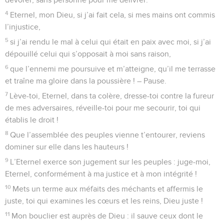
4
Eternel, mon Dieu, si j’ai fait cela, si mes mains ont commis
l’injustice,
5
si j’ai rendu le mal à celui qui était en paix avec moi, si j’ai
dépouillé celui qui s’opposait à moi sans raison,
6
que l’ennemi me poursuive et m’atteigne, qu’il me terrasse
et traîne ma gloire dans la poussière ! – Pause.
7
Lève-toi, Eternel, dans ta colère, dresse-toi contre la fureur
de mes adversaires, réveille-toi pour me secourir, toi qui
établis le droit !
8
Que l’assemblée des peuples vienne t’entourer, reviens
dominer sur elle dans les hauteurs !
9
L’Eternel exerce son jugement sur les peuples : juge-moi,
Eternel, conformément à ma justice et à mon intégrité !
10
Mets un terme aux méfaits des méchants et affermis le
juste, toi qui examines les cœurs et les reins, Dieu juste !
11
Mon bouclier est auprès de Dieu : il sauve ceux dont le