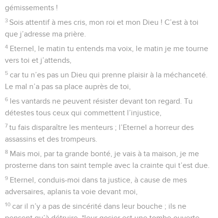
gémissements !
3
Sois attentif à mes cris, mon roi et mon Dieu ! C’est à toi
que j’adresse ma prière.
4
Eternel, le matin tu entends ma voix, le matin je me tourne
vers toi et j’attends,
5
car tu n’es pas un Dieu qui prenne plaisir à la méchanceté.
Le mal n’a pas sa place auprès de toi,
6
les vantards ne peuvent résister devant ton regard. Tu
détestes tous ceux qui commettent l’injustice,
7
tu fais disparaître les menteurs ; l’Eternel a horreur des
assassins et des trompeurs.
8
Mais moi, par ta grande bonté, je vais à ta maison, je me
prosterne dans ton saint temple avec la crainte qui t’est due.
9
Eternel, conduis-moi dans ta justice, à cause de mes
adversaires, aplanis ta voie devant moi,
10
car il n’y a pas de sincérité dans leur bouche ; ils ne
pensent qu’à détruire, *leur gosier est une tombe ouverte,