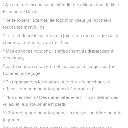
1
Au chef de chœur, sur la mélodie de « Meurs pour le fils ».
Psaume de David.
2
Je te louerai, Eternel, de tout mon cœur, je raconterai
toutes tes merveilles.
3
Je ferai de toi le sujet de ma joie et de mon allégresse, je
chanterai ton nom, Dieu très-haut.
4
Mes ennemis reculent, ils trébuchent, ils disparaissent
devant toi,
5
car tu soutiens mon droit et ma cause, tu sièges sur ton
trône en juste juge.
6
Tu réprimandes les nations, tu détruis le méchant, tu
effaces leur nom pour toujours et à perpétuité.
7
Plus d’ennemis ! Des ruines éternelles ! Tu as détruit des
villes, et leur souvenir est perdu.
8
L’Eternel règne pour toujours, il a dressé son trône pour le
jugement.
9