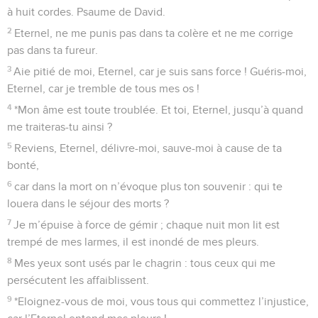
à huit cordes. Psaume de David.
2
Eternel, ne me punis pas dans ta colère et ne me corrige
pas dans ta fureur.
3
Aie pitié de moi, Eternel, car je suis sans force ! Guéris-moi,
Eternel, car je tremble de tous mes os !
4
*Mon âme est toute troublée. Et toi, Eternel, jusqu’à quand
me traiteras-tu ainsi ?
5
Reviens, Eternel, délivre-moi, sauve-moi à cause de ta
bonté,
6
car dans la mort on n’évoque plus ton souvenir : qui te
louera dans le séjour des morts ?
7
Je m’épuise à force de gémir ; chaque nuit mon lit est
trempé de mes larmes, il est inondé de mes pleurs.
8
Mes yeux sont usés par le chagrin : tous ceux qui me
persécutent les affaiblissent.
9
*Eloignez-vous de moi, vous tous qui commettez l’injustice,