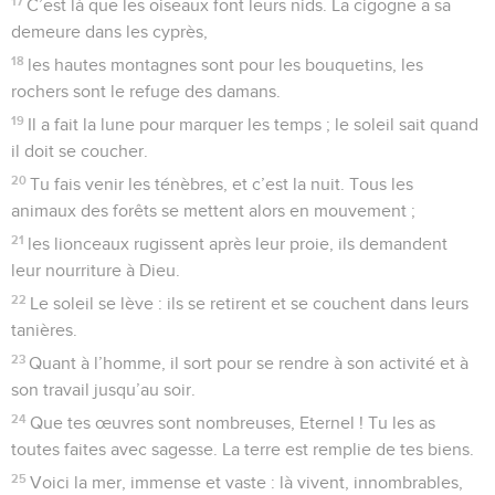
17
C’est là que les oiseaux font leurs nids. La cigogne a sa
demeure dans les cyprès,
18
les hautes montagnes sont pour les bouquetins, les
rochers sont le refuge des damans.
19
Il a fait la lune pour marquer les temps ; le soleil sait quand
il doit se coucher.
20
Tu fais venir les ténèbres, et c’est la nuit. Tous les
animaux des forêts se mettent alors en mouvement ;
21
les lionceaux rugissent après leur proie, ils demandent
leur nourriture à Dieu.
22
Le soleil se lève : ils se retirent et se couchent dans leurs
tanières.
23
Quant à l’homme, il sort pour se rendre à son activité et à
son travail jusqu’au soir.
24
Que tes œuvres sont nombreuses, Eternel ! Tu les as
toutes faites avec sagesse. La terre est remplie de tes biens.
25
Voici la mer, immense et vaste : là vivent, innombrables,