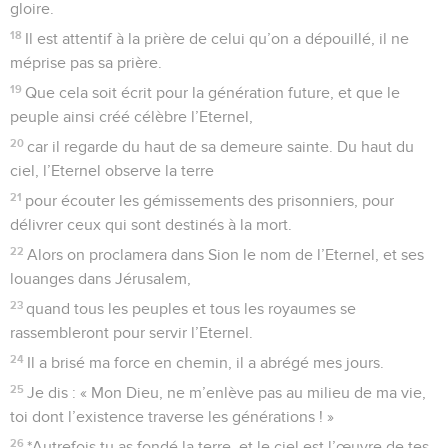
gloire.
18
Il est attentif à la prière de celui qu’on a dépouillé, il ne
méprise pas sa prière.
19
Que cela soit écrit pour la génération future, et que le
peuple ainsi créé célèbre l’Eternel,
20
car il regarde du haut de sa demeure sainte. Du haut du
ciel, l’Eternel observe la terre
21
pour écouter les gémissements des prisonniers, pour
délivrer ceux qui sont destinés à la mort.
22
Alors on proclamera dans Sion le nom de l’Eternel, et ses
louanges dans Jérusalem,
23
quand tous les peuples et tous les royaumes se
rassembleront pour servir l’Eternel.
24
Il a brisé ma force en chemin, il a abrégé mes jours.
25
Je dis : « Mon Dieu, ne m’enlève pas au milieu de ma vie,
toi dont l’existence traverse les générations ! »
26
*Autrefois tu as fondé la terre, et le ciel est l’œuvre de tes