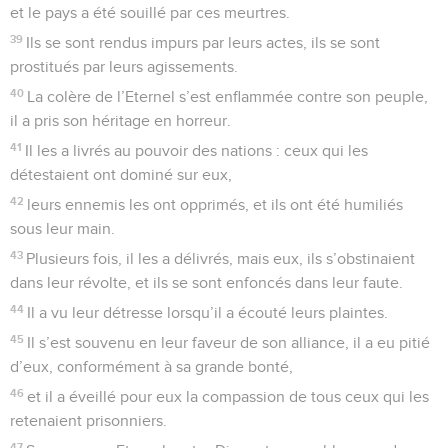
et le pays a été souillé par ces meurtres.
39
Ils se sont rendus impurs par leurs actes, ils se sont
prostitués par leurs agissements.
40
La colère de l’Eternel s’est enflammée contre son peuple,
il a pris son héritage en horreur.
41
Il les a livrés au pouvoir des nations : ceux qui les
détestaient ont dominé sur eux,
42
leurs ennemis les ont opprimés, et ils ont été humiliés
sous leur main.
43
Plusieurs fois, il les a délivrés, mais eux, ils s’obstinaient
dans leur révolte, et ils se sont enfoncés dans leur faute.
44
Il a vu leur détresse lorsqu’il a écouté leurs plaintes.
45
Il s’est souvenu en leur faveur de son alliance, il a eu pitié
d’eux, conformément à sa grande bonté,
46
et il a éveillé pour eux la compassion de tous ceux qui les
retenaient prisonniers.
47