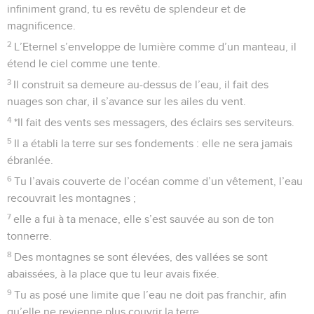
infiniment grand, tu es revêtu de splendeur et de
magnificence.
2
L’Eternel s’enveloppe de lumière comme d’un manteau, il
étend le ciel comme une tente.
3
Il construit sa demeure au-dessus de l’eau, il fait des
nuages son char, il s’avance sur les ailes du vent.
4
*Il fait des vents ses messagers, des éclairs ses serviteurs.
5
Il a établi la terre sur ses fondements : elle ne sera jamais
ébranlée.
6
Tu l’avais couverte de l’océan comme d’un vêtement, l’eau
recouvrait les montagnes ;
7
elle a fui à ta menace, elle s’est sauvée au son de ton
tonnerre.
8
Des montagnes se sont élevées, des vallées se sont
abaissées, à la place que tu leur avais fixée.
9
Tu as posé une limite que l’eau ne doit pas franchir, afin
qu’elle ne revienne plus couvrir la terre.