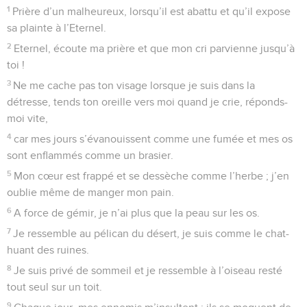
1
Prière d’un malheureux, lorsqu’il est abattu et qu’il expose
sa plainte à l’Eternel.
2
Eternel, écoute ma prière et que mon cri parvienne jusqu’à
toi !
3
Ne me cache pas ton visage lorsque je suis dans la
détresse, tends ton oreille vers moi quand je crie, réponds-
moi vite,
4
car mes jours s’évanouissent comme une fumée et mes os
sont enflammés comme un brasier.
5
Mon cœur est frappé et se dessèche comme l’herbe ; j’en
oublie même de manger mon pain.
6
A force de gémir, je n’ai plus que la peau sur les os.
7
Je ressemble au pélican du désert, je suis comme le chat-
huant des ruines.
8
Je suis privé de sommeil et je ressemble à l’oiseau resté
tout seul sur un toit.
9