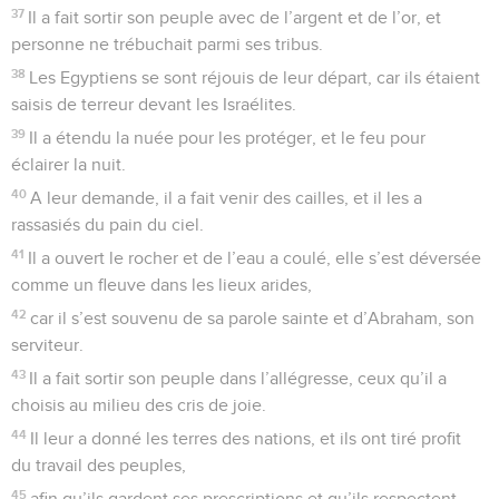
37
Il a fait sortir son peuple avec de l’argent et de l’or, et
personne ne trébuchait parmi ses tribus.
38
Les Egyptiens se sont réjouis de leur départ, car ils étaient
saisis de terreur devant les Israélites.
39
Il a étendu la nuée pour les protéger, et le feu pour
éclairer la nuit.
40
A leur demande, il a fait venir des cailles, et il les a
rassasiés du pain du ciel.
41
Il a ouvert le rocher et de l’eau a coulé, elle s’est déversée
comme un fleuve dans les lieux arides,
42
car il s’est souvenu de sa parole sainte et d’Abraham, son
serviteur.
43
Il a fait sortir son peuple dans l’allégresse, ceux qu’il a
choisis au milieu des cris de joie.
44
Il leur a donné les terres des nations, et ils ont tiré profit
du travail des peuples,
45
afin qu’ils gardent ses prescriptions et qu’ils respectent