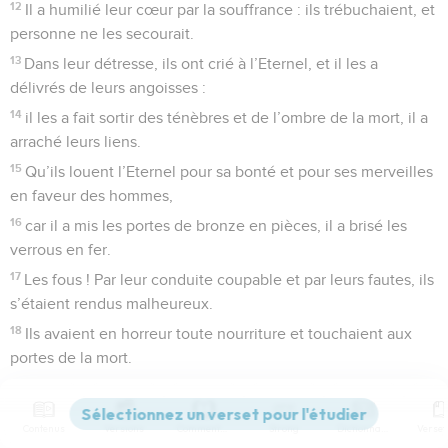
12
Il a humilié leur cœur par la souffrance : ils trébuchaient, et
personne ne les secourait.
13
Dans leur détresse, ils ont crié à l’Eternel, et il les a
délivrés de leurs angoisses :
14
il les a fait sortir des ténèbres et de l’ombre de la mort, il a
arraché leurs liens.
15
Qu’ils louent l’Eternel pour sa bonté et pour ses merveilles
en faveur des hommes,
16
car il a mis les portes de bronze en pièces, il a brisé les
verrous en fer.
17
Les fous ! Par leur conduite coupable et par leurs fautes, ils
s’étaient rendus malheureux.
18
Ils avaient en horreur toute nourriture et touchaient aux
portes de la mort.
19
Dans leur détresse, ils ont crié à l’Eternel, et il les a
délivrés de leurs angoisses :
Contenus
Versions
Commentaires
Strong
Dictionnaire
20
il a envoyé sa parole et les a guéris, il les a fait échapper à