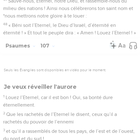
Sauve-nous, Eternel, notre Dieu, et rassemble-nous du
milieu des nations ! Ainsi nous célébrerons ton saint nom et
*nous mettrons notre gloire à te louer :
48
« Béni soit l’Eternel, le Dieu d’Israël, d’éternité en
éternité ! » Et tout le peuple dira : « Amen ! Louez l’Eternel ! »
Psaumes
107
Seuls les Évangiles sont disponibles en vidéo pour le moment.
Je veux réveiller l'aurore
1
Louez l’Eternel, car il est bon ! Oui, sa bonté dure
éternellement.
2
Que les rachetés de l’Eternel le disent, ceux qu’il a
rachetés du pouvoir de l’ennemi
3
et qu’il a rassemblés de tous les pays, de l’est et de l’ouest,
du nord et du sud !