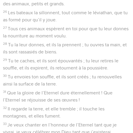
des animaux, petits et grands.
26
Les bateaux la sillonnent, tout comme le léviathan, que tu
as formé pour qu’il y joue.
27
Tous ces animaux espèrent en toi pour que tu leur donnes
la nourriture au moment voulu.
28
Tu la leur donnes, et ils la prennent ; tu ouvres ta main, et
ils sont rassasiés de biens.
29
Tu te caches, et ils sont épouvantés ; tu leur retires le
souffle, et ils expirent, ils retournent à la poussière.
30
Tu envoies ton souffle, et ils sont créés ; tu renouvelles
ainsi la surface de la terre.
31
Que la gloire de l’Eternel dure éternellement ! Que
l’Eternel se réjouisse de ses œuvres !
32
Il regarde la terre, et elle tremble ; il touche les
montagnes, et elles fument.
33
Je veux chanter en l’honneur de l’Eternel tant que je
vivrai, je veux célébrer mon Dieu tant que j’existerai.