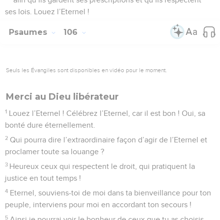
ses lois. Louez l’Eternel !
Psaumes
106
Seuls les Évangiles sont disponibles en vidéo pour le moment.
Merci au Dieu libérateur
1
Louez l’Eternel ! Célébrez l’Eternel, car il est bon ! Oui, sa
bonté dure éternellement.
2
Qui pourra dire l’extraordinaire façon d’agir de l’Eternel et
proclamer toute sa louange ?
3
Heureux ceux qui respectent le droit, qui pratiquent la
justice en tout temps !
4
Eternel, souviens-toi de moi dans ta bienveillance pour ton
peuple, interviens pour moi en accordant ton secours !
5
Ainsi je pourrai voir le bonheur de ceux que tu as choisis,