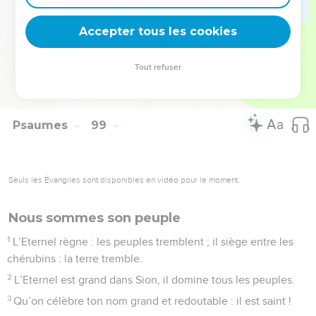
Que la mer retentisse avec tout ce qu’elle contient, le
monde et ceux qui l’habitent,
Accepter tous les cookies
8
que les fleuves battent des mains, qu’avec eux les
montagnes poussent des cris de joie
Tout refuser
9
devant l’Eternel, car il vient pour juger la terre. Il jugera le
monde avec justice, et les peuples avec droiture.
Psaumes
99
Seuls les Évangiles sont disponibles en vidéo pour le moment.
Nous sommes son peuple
1
L’Eternel règne : les peuples tremblent ; il siège entre les
chérubins : la terre tremble.
2
L’Eternel est grand dans Sion, il domine tous les peuples.
3
Qu’on célèbre ton nom grand et redoutable : il est saint !