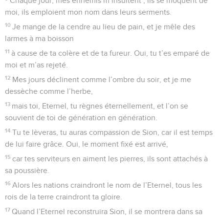
Chaque jour, mes ennemis m’insultent ; ils se moquent de
moi, ils emploient mon nom dans leurs serments.
10
Je mange de la cendre au lieu de pain, et je mêle des
larmes à ma boisson
11
à cause de ta colère et de ta fureur. Oui, tu t’es emparé de
moi et m’as rejeté.
12
Mes jours déclinent comme l’ombre du soir, et je me
dessèche comme l’herbe,
13
mais toi, Eternel, tu règnes éternellement, et l’on se
souvient de toi de génération en génération.
14
Tu te lèveras, tu auras compassion de Sion, car il est temps
de lui faire grâce. Oui, le moment fixé est arrivé,
15
car tes serviteurs en aiment les pierres, ils sont attachés à
sa poussière.
16
Alors les nations craindront le nom de l’Eternel, tous les
rois de la terre craindront ta gloire.
17
Quand l’Eternel reconstruira Sion, il se montrera dans sa