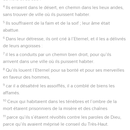
4
Ils erraient dans le désert, en chemin dans les lieux arides,
sans trouver de ville où ils puissent habiter.
5
Ils souffraient de la faim et de la soif ; leur âme était
abattue.
6
Dans leur détresse, ils ont crié à l’Eternel, et il les a délivrés
de leurs angoisses :
7
il les a conduits par un chemin bien droit, pour qu’ils
arrivent dans une ville où ils puissent habiter.
8
Qu’ils louent l’Eternel pour sa bonté et pour ses merveilles
en faveur des hommes,
9
car il a désaltéré les assoiffés, il a comblé de biens les
affamés.
10
Ceux qui habitaient dans les ténèbres et l’ombre de la
mort étaient prisonniers de la misère et des chaînes
11
parce qu’ils s’étaient révoltés contre les paroles de Dieu,
parce qu’ils avaient méprisé le conseil du Très-Haut.