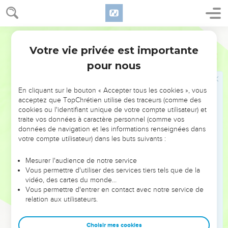
Le Seigneur est roi, il est l'unique vrai Dieu
1
Psaume. Chantez en l’honneur de l’Eternel un cantique
Segond 21
nouveau, car il a fait des merveilles ! Sa main droite et son
Votre vie privée est importante
Psaumes
98
bras saint lui ont assuré la victoire.
pour nous
2
L’Eternel a fait connaître son salut, il a révélé sa justice
sous les yeux des nations.
En cliquant sur le bouton « Accepter tous les cookies », vous
3
*Il s’est souvenu de sa bonté et de sa fidélité envers la
acceptez que TopChrétien utilise des traceurs (comme des
communauté d’Israël. Jusqu’aux extrémités de la terre, on a
cookies ou l'identifiant unique de votre compte utilisateur) et
traite vos données à caractère personnel (comme vos
vu le salut de notre Dieu.
données de navigation et les informations renseignées dans
4
Poussez des cris de joie en l’honneur de l’Eternel,
votre compte utilisateur) dans les buts suivants :
habitants de toute la terre ! Faites éclater votre allégresse et
chantez !
Mesurer l'audience de notre service
Vous permettre d'utiliser des services tiers tels que de la
5
Chantez en l’honneur de l’Eternel avec la harpe, avec la
vidéo, des cartes du monde…
harpe, au son de tous les instruments !
Vous permettre d'entrer en contact avec notre service de
relation aux utilisateurs.
6
Au son des trompettes et du cor, poussez des cris de joie
en présence du roi, de l’Eternel !
Choisir mes cookies
7