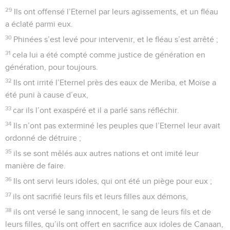
29
Ils ont offensé l’Eternel par leurs agissements, et un fléau
a éclaté parmi eux.
30
Phinées s’est levé pour intervenir, et le fléau s’est arrêté ;
31
cela lui a été compté comme justice de génération en
génération, pour toujours.
32
Ils ont irrité l’Eternel près des eaux de Meriba, et Moïse a
été puni à cause d’eux,
33
car ils l’ont exaspéré et il a parlé sans réfléchir.
34
Ils n’ont pas exterminé les peuples que l’Eternel leur avait
ordonné de détruire ;
35
ils se sont mêlés aux autres nations et ont imité leur
manière de faire.
36
Ils ont servi leurs idoles, qui ont été un piège pour eux ;
37
ils ont sacrifié leurs fils et leurs filles aux démons,
38
ils ont versé le sang innocent, le sang de leurs fils et de
leurs filles, qu’ils ont offert en sacrifice aux idoles de Canaan,