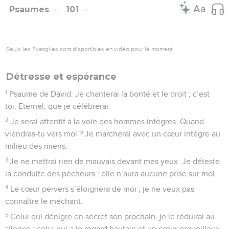
Psaumes
101
Seuls les Évangiles sont disponibles en vidéo pour le moment.
Détresse et espérance
1
Psaume de David. Je chanterai la bonté et le droit ; c’est
toi, Eternel, que je célébrerai.
2
Je serai attentif à la voie des hommes intègres. Quand
viendras-tu vers moi ? Je marcherai avec un cœur intègre au
milieu des miens.
3
Je ne mettrai rien de mauvais devant mes yeux. Je déteste
la conduite des pécheurs : elle n’aura aucune prise sur moi.
4
Le cœur pervers s’éloignera de moi ; je ne veux pas
connaître le méchant.
5
Celui qui dénigre en secret son prochain, je le réduirai au
silence ; celui qui a le regard hautain et un cœur orgueilleux,