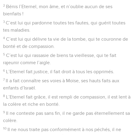
2
Bénis l’Eternel, mon âme, et n’oublie aucun de ses
bienfaits !
3
C’est lui qui pardonne toutes tes fautes, qui guérit toutes
tes maladies.
4
C’est lui qui délivre ta vie de la tombe, qui te couronne de
bonté et de compassion.
5
C’est lui qui rassasie de biens ta vieillesse, qui te fait
rajeunir comme l’aigle.
6
L’Eternel fait justice, il fait droit à tous les opprimés.
7
Il a fait connaître ses voies à Moïse, ses hauts faits aux
enfants d’Israël.
8
L’Eternel fait grâce, il est rempli de compassion, il est lent à
la colère et riche en bonté.
9
Il ne conteste pas sans fin, il ne garde pas éternellement sa
colère.
10
Il ne nous traite pas conformément à nos péchés, il ne