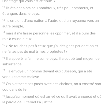
l’héritage qui vous est attribué. »
12
Ils étaient alors peu nombreux, très peu nombreux, et
étrangers dans le pays.
13
Ils erraient d’une nation à l’autre et d’un royaume vers un
autre peuple,
14
mais il n’a laissé personne les opprimer, et il a puni des
rois à cause d’eux :
15
« Ne touchez pas à ceux que j’ai désignés par onction et
ne faites pas de mal à mes prophètes ! »
16
Il a appelé la famine sur le pays, il a coupé tout moyen de
subsistance.
17
Il a envoyé un homme devant eux : Joseph, qui a été
vendu comme esclave.
18
On a attaché ses pieds avec des chaînes, on a enserré son
cou dans du fer,
19
jusqu’au moment où est arrivé ce qu’il avait annoncé et où
la parole de l’Eternel l’a justifié :