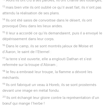
Alors ils ont cru à ses paroles, ils ont chanté ses louanges,
13
mais bien vite ils ont oublié ce qu’il avait fait, ils n’ont pas
attendu la réalisation de ses plans.
14
Ils ont été saisis de convoitise dans le désert, ils ont
provoqué Dieu dans les lieux arides.
15
Il leur a accordé ce qu’ils demandaient, puis il a envoyé le
dépérissement dans leur corps.
16
Dans le camp, ils se sont montrés jaloux de Moïse et
d’Aaron, le saint de l’Eternel :
17
la terre s’est ouverte, elle a englouti Dathan et s’est
refermée sur la troupe d’Abiram ;
18
le feu a embrasé leur troupe, la flamme a dévoré les
méchants.
19
Ils ont fabriqué un veau à Horeb, ils se sont prosternés
devant une image en métal fondu.
20
Ils ont échangé leur gloire contre la représentation d’un
bœuf qui mange l’herbe !