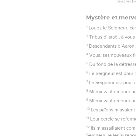
Seuls les É
Mystère et mervei
1
Louez le Seigneur, car 
2
Tribus d’Israël, à vous
3
Descendants d’Aaron, 
4
Vous, ses nouveaux fid
5
Du fond de la détresse,
6
Le Seigneur est pour 
7
Le Seigneur est pour m
8
Mieux vaut recourir 
9
Mieux vaut recourir a
10
Les païens m’avaient 
11
Leur cercle se referma
12
Ils m’assaillaient co
Seigneur, je les ai repo