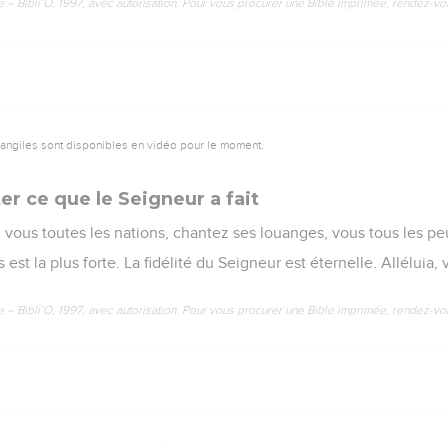
e – Bibli’O, 1997, avec autorisation. Pour vous procurer une Bible imprimée, rendez-vo
vangiles sont disponibles en vidéo pour le moment.
er ce que le Seigneur a fait
vous toutes les nations, chantez ses louanges, vous tous les pe
est la plus forte. La fidélité du Seigneur est éternelle. Alléluia, 
e – Bibli’O, 1997, avec autorisation. Pour vous procurer une Bible imprimée, rendez-vo