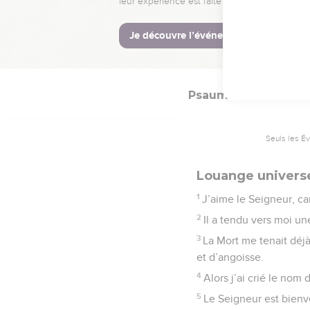
18
Mais nous, nous voulo
© Société biblique français
Psaumes
116
Seuls les É
Louange universe
1
J’aime le Seigneur, ca
2
Il a tendu vers moi une
3
La Mort me tenait déjà
et d’angoisse.
4
Alors j’ai crié le nom 
5
Le Seigneur est bienve