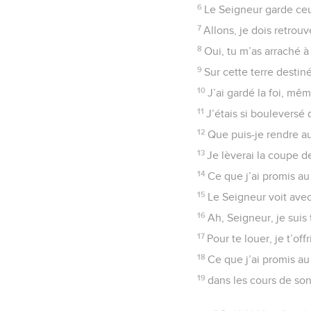
6
Le Seigneur garde ceux
7
Allons, je dois retrou
8
Oui, tu m’as arraché à 
9
Sur cette terre destin
10
J’ai gardé la foi, mêm
11
J’étais si bouleversé 
12
Que puis-je rendre au 
13
Je lèverai la coupe de
14
Ce que j’ai promis au
15
Le Seigneur voit avec
16
Ah, Seigneur, je suis 
17
Pour te louer, je t’off
18
Ce que j’ai promis au
19
dans les cours de son