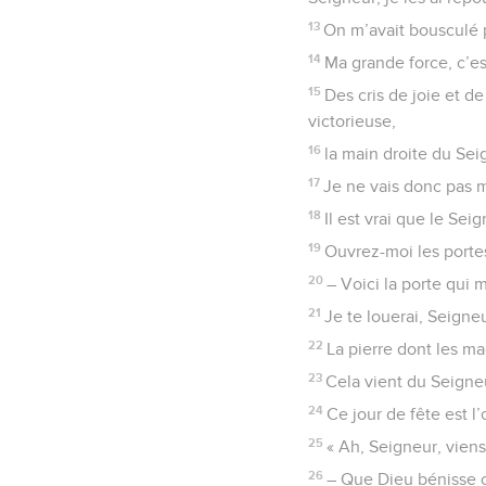
13
On m’avait bousculé 
14
Ma grande force, c’es
15
Des cris de joie et de
victorieuse,
16
la main droite du Sei
17
Je ne vais donc pas mo
18
Il est vrai que le Sei
19
Ouvrez-moi les portes
20
– Voici la porte qui 
21
Je te louerai, Seigne
22
La pierre dont les ma
23
Cela vient du Seigneu
24
Ce jour de fête est l
25
« Ah, Seigneur, viens
26
– Que Dieu bénisse c