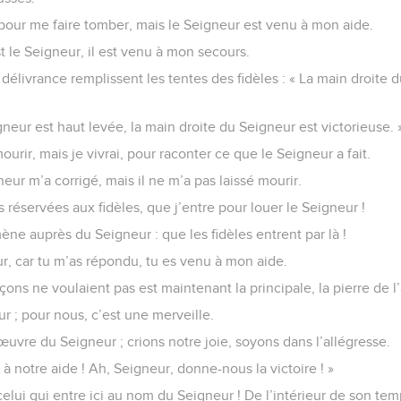
pour me faire tomber, mais le Seigneur est venu à mon aide.
t le Seigneur, il est venu à mon secours.
 délivrance remplissent les tentes des fidèles : « La main droite 
gneur est haut levée, la main droite du Seigneur est victorieuse. 
urir, mais je vivrai, pour raconter ce que le Seigneur a fait.
gneur m’a corrigé, mais il ne m’a pas laissé mourir.
 réservées aux fidèles, que j’entre pour louer le Seigneur !
mène auprès du Seigneur : que les fidèles entrent par là !
ur, car tu m’as répondu, tu es venu à mon aide.
çons ne voulaient pas est maintenant la principale, la pierre de l
r ; pour nous, c’est une merveille.
’œuvre du Seigneur ; crions notre joie, soyons dans l’allégresse.
 à notre aide ! Ah, Seigneur, donne-nous la victoire ! »
elui qui entre ici au nom du Seigneur ! De l’intérieur de son te