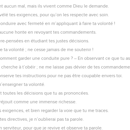
t aucun mal, mais ils vivent comme Dieu le demande.
évélé tes exigences, pour qu’on les respecte avec soin.
onduire avec fermeté en m’appliquant à faire ta volonté !
i aucune honte en revoyant tes commandements.
ière-pensées en étudiant tes justes décisions.
re ta volonté ; ne cesse jamais de me soutenir !
omment garder une conduite pure ? – En observant ce que tu as 
 cherche à t’obéir ; ne me laisse pas dévier de tes commandeme
serve tes instructions pour ne pas être coupable envers toi.
m’enseigner ta volonté.
 toutes les décisions que tu as prononcées.
 réjouit comme une immense richesse.
es exigences, et bien regarder la voie que tu me traces.
tes directives, je n’oublierai pas ta parole.
n serviteur, pour que je revive et observe ta parole.