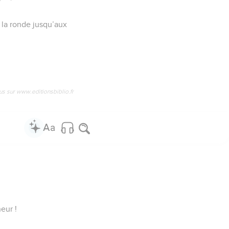
e la ronde jusqu’aux
:
us sur www.editionsbiblio.fr
eur !