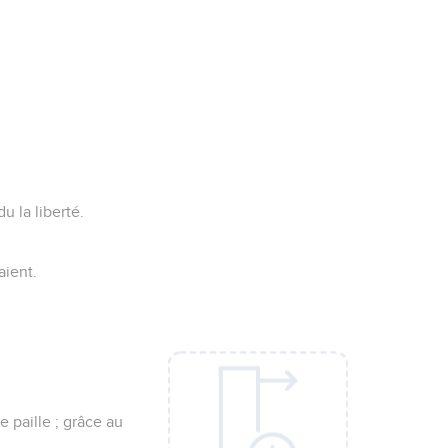
u la liberté.
aient.
 paille ; grâce au