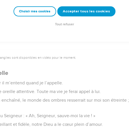
ns dire merci au Seigneur, dès maintenant et pour toujours. Allél
Accepter tous les cookies
Choisir mes cookies
e – Bibli’O, 1997, avec autorisation. Pour vous procurer une Bible imprimée, rendez-vo
Tout refuser
vangiles sont disponibles en vidéo pour le moment.
lle
r il m’entend quand je l’appelle.
 oreille attentive. Toute ma vie je ferai appel à lui.
 enchaîné, le monde des ombres resserrait sur moi son étreinte ; 
du Seigneur : « Ah, Seigneur, sauve-moi la vie ! »
illant et fidèle, notre Dieu a le cœur plein d’amour.