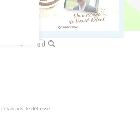
uia, vive le Seigneur !
us sur www.editionsbiblio.fr
j’étais pris de détresse