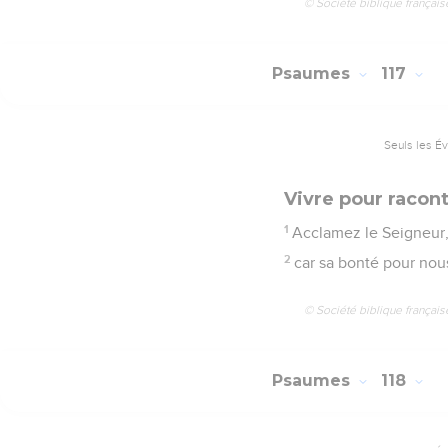
© Société biblique français
Psaumes
117
Seuls les É
Vivre pour racont
1
Acclamez le Seigneur, 
2
car sa bonté pour nous 
© Société biblique français
Psaumes
118