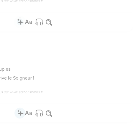
us sur www.editionsbiblio.fr
uples,
vive le Seigneur !
us sur www.editionsbiblio.fr