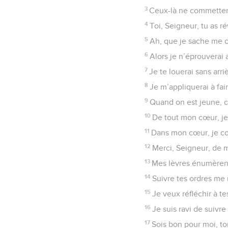
3
Ceux-là ne commetten
4
Toi, Seigneur, tu as r
5
Ah, que je sache me c
6
Alors je n’éprouvera
7
Je te louerai sans arr
8
Je m’appliquerai à fai
9
Quand on est jeune, c
10
De tout mon cœur, je
11
Dans mon cœur, je con
12
Merci, Seigneur, de 
13
Mes lèvres énumèrent
14
Suivre tes ordres me
15
Je veux réfléchir à t
16
Je suis ravi de suivre 
17
Sois bon pour moi, to