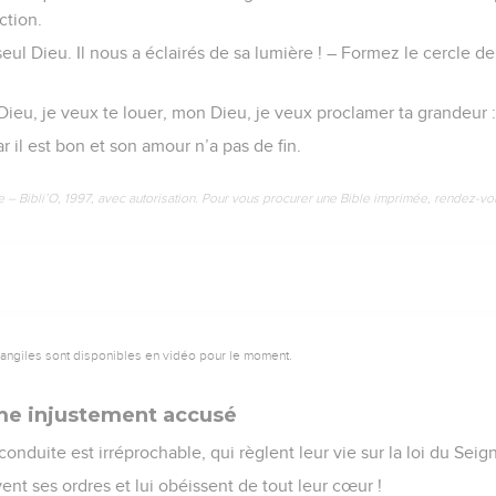
ction.
seul Dieu. Il nous a éclairés de sa lumière ! – Formez le cercle d
Dieu, je veux te louer, mon Dieu, je veux proclamer ta grandeur 
r il est bon et son amour n’a pas de fin.
e – Bibli’O, 1997, avec autorisation. Pour vous procurer une Bible imprimée, rendez-vo
vangiles sont disponibles en vidéo pour le moment.
me injustement accusé
onduite est irréprochable, qui règlent leur vie sur la loi du Seign
nt ses ordres et lui obéissent de tout leur cœur !