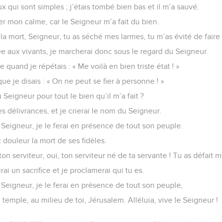
 qui sont simples ; j’étais tombé bien bas et il m’a sauvé.
ver mon calme, car le Seigneur m’a fait du bien.
la mort, Seigneur, tu as séché mes larmes, tu m’as évité de faire l
ée aux vivants, je marcherai donc sous le regard du Seigneur.
e quand je répétais : « Me voilà en bien triste état ! »
que je disais : « On ne peut se fier à personne ! »
Seigneur pour tout le bien qu’il m’a fait ?
s délivrances, et je crierai le nom du Seigneur.
 Seigneur, je le ferai en présence de tout son peuple.
 douleur la mort de ses fidèles.
ton serviteur, oui, ton serviteur né de ta servante ! Tu as défait m
rirai un sacrifice et je proclamerai qui tu es.
 Seigneur, je le ferai en présence de tout son peuple,
 temple, au milieu de toi, Jérusalem. Alléluia, vive le Seigneur !