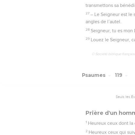
transmettons sa bénédi
27
– Le Seigneur est le 
angles de l’autel.
28
Seigneur, tu es mon 
29
Louez le Seigneur, ca
© Société biblique français
Psaumes
119
Seuls les É
Prière d'un hom
1
Heureux ceux dont la c
2
Heureux ceux qui suive