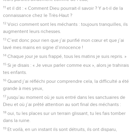
11
et il dit : « Comment Dieu pourrait-il savoir ? Y a-t-il de la
connaissance chez le Très-Haut ?
12
Voici comment sont les méchants : toujours tranquilles, ils
augmentent leurs richesses.
13
C’est donc pour rien que j’ai purifié mon cœur et que j’ai
lavé mes mains en signe d’innocence !
14
Chaque jour je suis frappé, tous les matins je suis repris. »
15
Si je disais : « Je veux parler comme eux », alors je trahirais
tes enfants.
16
Quand j’ai réfléchi pour comprendre cela, la difficulté a été
grande à mes yeux,
17
jusqu’au moment où je suis entré dans les sanctuaires de
Dieu et où j’ai prêté attention au sort final des méchants :
18
oui, tu les places sur un terrain glissant, tu les fais tomber
dans la ruine.
19
Et voilà, en un instant ils sont détruits, ils ont disparu,