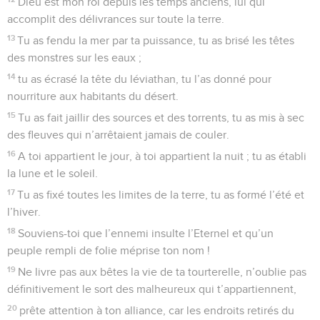
Dieu est mon roi depuis les temps anciens, lui qui
accomplit des délivrances sur toute la terre.
13
Tu as fendu la mer par ta puissance, tu as brisé les têtes
des monstres sur les eaux ;
14
tu as écrasé la tête du léviathan, tu l’as donné pour
nourriture aux habitants du désert.
15
Tu as fait jaillir des sources et des torrents, tu as mis à sec
des fleuves qui n’arrêtaient jamais de couler.
16
A toi appartient le jour, à toi appartient la nuit ; tu as établi
la lune et le soleil.
17
Tu as fixé toutes les limites de la terre, tu as formé l’été et
l’hiver.
18
Souviens-toi que l’ennemi insulte l’Eternel et qu’un
peuple rempli de folie méprise ton nom !
19
Ne livre pas aux bêtes la vie de ta tourterelle, n’oublie pas
définitivement le sort des malheureux qui t’appartiennent,
20
prête attention à ton alliance, car les endroits retirés du