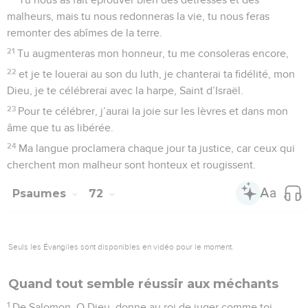
malheurs, mais tu nous redonneras la vie, tu nous feras
remonter des abîmes de la terre.
21
Tu augmenteras mon honneur, tu me consoleras encore,
22
et je te louerai au son du luth, je chanterai ta fidélité, mon
Dieu, je te célébrerai avec la harpe, Saint d’Israël.
23
Pour te célébrer, j’aurai la joie sur les lèvres et dans mon
âme que tu as libérée.
24
Ma langue proclamera chaque jour ta justice, car ceux qui
cherchent mon malheur sont honteux et rougissent.
Psaumes
72
Seuls les Évangiles sont disponibles en vidéo pour le moment.
Quand tout semble réussir aux méchants
1
De Salomon. O Dieu, donne au roi de juger comme toi,