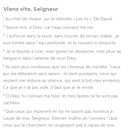
Viens vite, Seigneur
1
Au chef de chœur, sur la mélodie « Les lis ». De David.
2
Sauve-moi, ô Dieu, car l’eau menace ma vie.
3
J’enfonce dans la boue, sans trouver de terrain stable ; je
suis tombé dans l’eau profonde, et le courant m’emporte.
4
Je m’épuise à crier, mon gosier se dessèche, mes yeux se
fatiguent dans l’attente de mon Dieu.
5
Ils sont plus nombreux que les cheveux de ma tête, *ceux
qui me détestent sans raison ; ils sont puissants, ceux qui
veulent me réduire au silence, qui sont à tort mes ennemis.
Ce que je n’ai pas volé, il faut que je le rende.
6
O Dieu, tu connais ma folie, et mes fautes ne te sont pas
cachées.
7
Que ceux qui espèrent en toi ne soient pas honteux à
cause de moi, Seigneur, Eternel, maître de l’univers ! Que
ceux qui te cherchent ne rougissent pas à cause de moi,