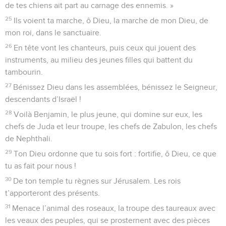
de tes chiens ait part au carnage des ennemis. »
25
Ils voient ta marche, ô Dieu, la marche de mon Dieu, de
mon roi, dans le sanctuaire.
26
En tête vont les chanteurs, puis ceux qui jouent des
instruments, au milieu des jeunes filles qui battent du
tambourin.
27
Bénissez Dieu dans les assemblées, bénissez le Seigneur,
descendants d’Israël !
28
Voilà Benjamin, le plus jeune, qui domine sur eux, les
chefs de Juda et leur troupe, les chefs de Zabulon, les chefs
de Nephthali.
29
Ton Dieu ordonne que tu sois fort : fortifie, ô Dieu, ce que
tu as fait pour nous !
30
De ton temple tu règnes sur Jérusalem. Les rois
t’apporteront des présents.
31
Menace l’animal des roseaux, la troupe des taureaux avec
les veaux des peuples, qui se prosternent avec des pièces