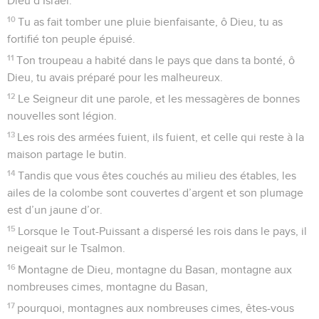
Dieu d’Israël.
10
Tu as fait tomber une pluie bienfaisante, ô Dieu, tu as
fortifié ton peuple épuisé.
11
Ton troupeau a habité dans le pays que dans ta bonté, ô
Dieu, tu avais préparé pour les malheureux.
12
Le Seigneur dit une parole, et les messagères de bonnes
nouvelles sont légion.
13
Les rois des armées fuient, ils fuient, et celle qui reste à la
maison partage le butin.
14
Tandis que vous êtes couchés au milieu des étables, les
ailes de la colombe sont couvertes d’argent et son plumage
est d’un jaune d’or.
15
Lorsque le Tout-Puissant a dispersé les rois dans le pays, il
neigeait sur le Tsalmon.
16
Montagne de Dieu, montagne du Basan, montagne aux
nombreuses cimes, montagne du Basan,
17
pourquoi, montagnes aux nombreuses cimes, êtes-vous