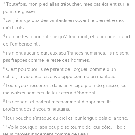
2
Toutefois, mon pied allait trébucher, mes pas étaient sur le
point de glisser,
3
car j’étais jaloux des vantards en voyant le bien-être des
méchants :
4
rien ne les tourmente jusqu’à leur mort, et leur corps prend
de l’embonpoint ;
5
ils n’ont aucune part aux souffrances humaines, ils ne sont
pas frappés comme le reste des hommes.
6
C’est pourquoi ils se parent de l’orgueil comme d’un
collier, la violence les enveloppe comme un manteau.
7
Leurs yeux ressortent dans un visage plein de graisse, les
mauvaises pensées de leur cœur débordent.
8
Ils ricanent et parlent méchamment d’opprimer, ils
profèrent des discours hautains,
9
leur bouche s’attaque au ciel et leur langue balaie la terre.
10
Voilà pourquoi son peuple se tourne de leur côté, il boit
leurs paroles avidement comme de l’eau,