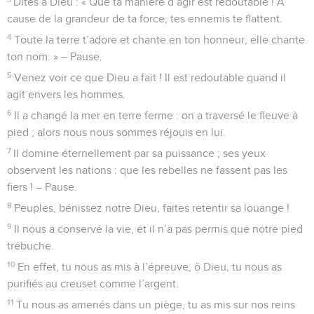
Dites à Dieu : « Que ta manière d’agir est redoutable ! A
cause de la grandeur de ta force, tes ennemis te flattent.
4
Toute la terre t’adore et chante en ton honneur, elle chante
ton nom. » – Pause.
5
Venez voir ce que Dieu a fait ! Il est redoutable quand il
agit envers les hommes.
6
Il a changé la mer en terre ferme : on a traversé le fleuve à
pied ; alors nous nous sommes réjouis en lui.
7
Il domine éternellement par sa puissance ; ses yeux
observent les nations : que les rebelles ne fassent pas les
fiers ! – Pause.
8
Peuples, bénissez notre Dieu, faites retentir sa louange !
9
Il nous a conservé la vie, et il n’a pas permis que notre pied
trébuche.
10
En effet, tu nous as mis à l’épreuve, ô Dieu, tu nous as
purifiés au creuset comme l’argent.
11
Tu nous as amenés dans un piège, tu as mis sur nos reins