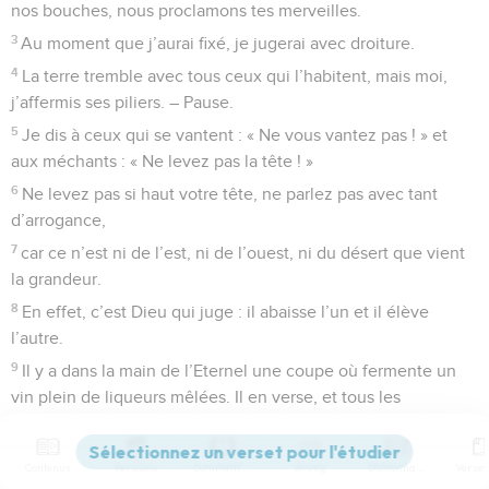
nos bouches, nous proclamons tes merveilles.
3
Au moment que j’aurai fixé, je jugerai avec droiture.
4
La terre tremble avec tous ceux qui l’habitent, mais moi,
j’affermis ses piliers. – Pause.
5
Je dis à ceux qui se vantent : « Ne vous vantez pas ! » et
aux méchants : « Ne levez pas la tête ! »
6
Ne levez pas si haut votre tête, ne parlez pas avec tant
d’arrogance,
7
car ce n’est ni de l’est, ni de l’ouest, ni du désert que vient
la grandeur.
8
En effet, c’est Dieu qui juge : il abaisse l’un et il élève
l’autre.
9
Il y a dans la main de l’Eternel une coupe où fermente un
vin plein de liqueurs mêlées. Il en verse, et tous les
méchants de la terre boivent, ils vident la coupe jusqu’à la
lie.
Contenus
Versions
Commentaires
Strong
Dictionnaire
10
Quant à moi, je ne cesserai d’annoncer cela, je chanterai