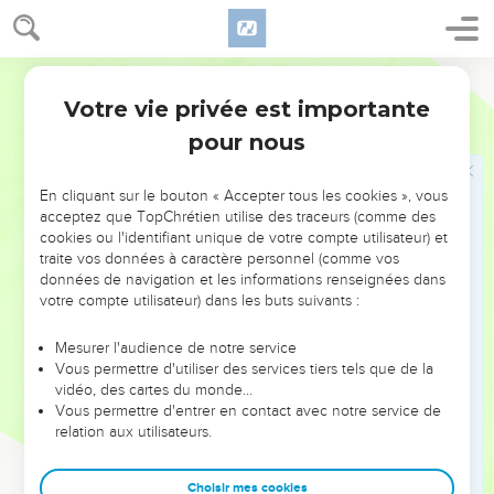
pour qu’il habite dans tes parvis ! Nous nous rassasierons des
biens de ta maison, de la sainteté de ton temple.
6
Dans ta justice, tu nous réponds par des prodiges, Dieu de
Segond 21
notre salut. En toi se confient les extrémités de la terre et les
Votre vie privée est importante
Psaumes
65
mers lointaines.
pour nous
7
Il affermit les montagnes par sa force, il a la puissance pour
ceinture.
En cliquant sur le bouton « Accepter tous les cookies », vous
8
Il apaise le tapage des mers, le tapage de leurs vagues et le
acceptez que TopChrétien utilise des traceurs (comme des
grondement des peuples.
cookies ou l'identifiant unique de votre compte utilisateur) et
traite vos données à caractère personnel (comme vos
9
Ceux qui habitent aux extrémités du monde s’effraient des
données de navigation et les informations renseignées dans
signes que tu accomplis ; tu remplis d’allégresse le levant et
votre compte utilisateur) dans les buts suivants :
le couchant.
Mesurer l'audience de notre service
10
Tu prends soin de la terre et tu lui donnes l’abondance, tu
Vous permettre d'utiliser des services tiers tels que de la
la combles de richesses. Le ruisseau de Dieu est plein
vidéo, des cartes du monde…
d’eau ; tu prépares le blé, quand tu la fertilises ainsi.
Vous permettre d'entrer en contact avec notre service de
relation aux utilisateurs.
11
Tu arroses ses sillons, tu aplanis ses mottes, tu la
détrempes par des pluies, tu bénis ses pousses.
Choisir mes cookies
12