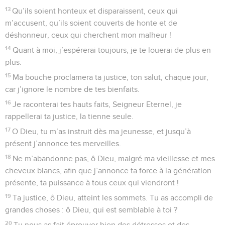
13
Qu’ils soient honteux et disparaissent, ceux qui
m’accusent, qu’ils soient couverts de honte et de
déshonneur, ceux qui cherchent mon malheur !
14
Quant à moi, j’espérerai toujours, je te louerai de plus en
plus.
15
Ma bouche proclamera ta justice, ton salut, chaque jour,
car j’ignore le nombre de tes bienfaits.
16
Je raconterai tes hauts faits, Seigneur Eternel, je
rappellerai ta justice, la tienne seule.
17
O Dieu, tu m’as instruit dès ma jeunesse, et jusqu’à
présent j’annonce tes merveilles.
18
Ne m’abandonne pas, ô Dieu, malgré ma vieillesse et mes
cheveux blancs, afin que j’annonce ta force à la génération
présente, ta puissance à tous ceux qui viendront !
19
Ta justice, ô Dieu, atteint les sommets. Tu as accompli de
grandes choses : ô Dieu, qui est semblable à toi ?
20
Tu nous as fait éprouver bien des détresses et des