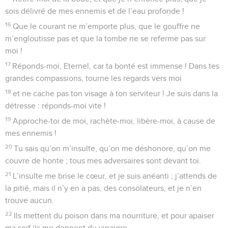
sois délivré de mes ennemis et de l’eau profonde !
16
Que le courant ne m’emporte plus, que le gouffre ne
m’engloutisse pas et que la tombe ne se referme pas sur
moi !
17
Réponds-moi, Eternel, car ta bonté est immense ! Dans tes
grandes compassions, tourne les regards vers moi
18
et ne cache pas ton visage à ton serviteur ! Je suis dans la
détresse : réponds-moi vite !
19
Approche-toi de moi, rachète-moi, libère-moi, à cause de
mes ennemis !
20
Tu sais qu’on m’insulte, qu’on me déshonore, qu’on me
couvre de honte ; tous mes adversaires sont devant toi.
21
L’insulte me brise le cœur, et je suis anéanti ; j’attends de
la pitié, mais il n’y en a pas, des consolateurs, et je n’en
trouve aucun.
22
Ils mettent du poison dans ma nourriture, et pour apaiser
ma soif ils me donnent du vinaigre.