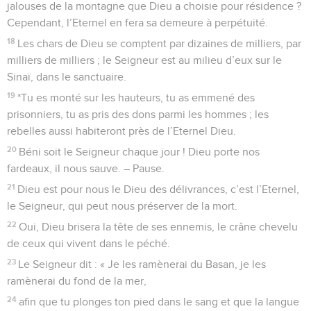
jalouses de la montagne que Dieu a choisie pour résidence ?
Cependant, l’Eternel en fera sa demeure à perpétuité.
18
Les chars de Dieu se comptent par dizaines de milliers, par
milliers de milliers ; le Seigneur est au milieu d’eux sur le
Sinaï, dans le sanctuaire.
19
*Tu es monté sur les hauteurs, tu as emmené des
prisonniers, tu as pris des dons parmi les hommes ; les
rebelles aussi habiteront près de l’Eternel Dieu.
20
Béni soit le Seigneur chaque jour ! Dieu porte nos
fardeaux, il nous sauve. – Pause.
21
Dieu est pour nous le Dieu des délivrances, c’est l’Eternel,
le Seigneur, qui peut nous préserver de la mort.
22
Oui, Dieu brisera la tête de ses ennemis, le crâne chevelu
de ceux qui vivent dans le péché.
23
Le Seigneur dit : « Je les ramènerai du Basan, je les
ramènerai du fond de la mer,
24
afin que tu plonges ton pied dans le sang et que la langue