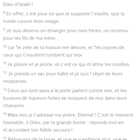
Dieu d’Israël !
8
En effet, c’est pour toi que je supporte l’insulte, que la
honte couvre mon visage.
9
Je suis devenu un étranger pour mes frères, un inconnu
pour les fils de ma mère,
10
car *le zèle de ta maison me dévore, et *les injures de
ceux qui t’insultent tombent sur moi.
11
Je pleure et je jeûne, et c’est ce qui m’attire les insultes.
12
Je prends un sac pour habit et je suis l’objet de leurs
moqueries.
13
Ceux qui sont assis à la porte parlent contre moi, et les
buveurs de liqueurs fortes se moquent de moi dans leurs
chansons.
14
Mais moi je t’adresse ma prière, Eternel ! C’est le moment
favorable, ô Dieu, par ta grande bonté : réponds-moi en
m’accordant ton fidèle secours !
15
Retire-moi de la boue, et que je n’enfonce plus, que je