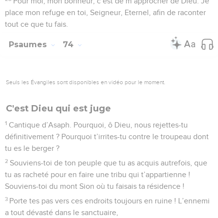
Pour moi, mon bonheur, c’est de m’approcher de Dieu. Je
place mon refuge en toi, Seigneur, Eternel, afin de raconter
tout ce que tu fais.
Psaumes
74
Seuls les Évangiles sont disponibles en vidéo pour le moment.
C'est Dieu qui est juge
1
Cantique d’Asaph. Pourquoi, ô Dieu, nous rejettes-tu
définitivement ? Pourquoi t’irrites-tu contre le troupeau dont
tu es le berger ?
2
Souviens-toi de ton peuple que tu as acquis autrefois, que
tu as racheté pour en faire une tribu qui t’appartienne !
Souviens-toi du mont Sion où tu faisais ta résidence !
3
Porte tes pas vers ces endroits toujours en ruine ! L’ennemi
a tout dévasté dans le sanctuaire,