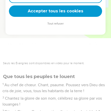
Tu couronnes l’année de tes biens, et ton passage apporte
l’abondance ;
Accepter tous les cookies
13
les plaines du désert sont arrosées et les collines sont
entourées d’allégresse ;
Tout refuser
14
les pâturages se couvrent de brebis et les vallées se
revêtent de blé. Les cris de joie et les chants retentissent.
Psaumes
66
Seuls les Évangiles sont disponibles en vidéo pour le moment.
Que tous les peuples te louent
1
Au chef de chœur. Chant, psaume. Poussez vers Dieu des
cris de joie, vous, tous les habitants de la terre !
2
Chantez la gloire de son nom, célébrez sa gloire par vos
louanges !
3