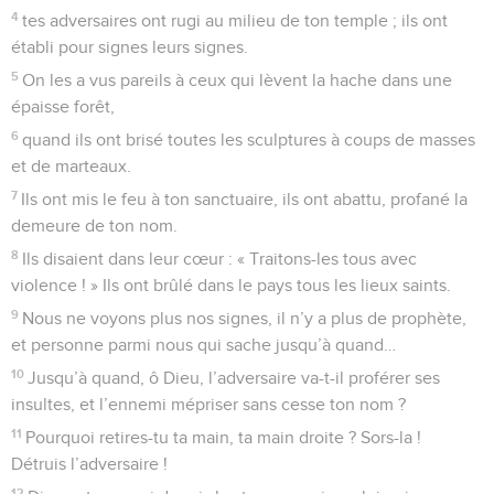
4
tes adversaires ont rugi au milieu de ton temple ; ils ont
établi pour signes leurs signes.
5
On les a vus pareils à ceux qui lèvent la hache dans une
épaisse forêt,
6
quand ils ont brisé toutes les sculptures à coups de masses
et de marteaux.
7
Ils ont mis le feu à ton sanctuaire, ils ont abattu, profané la
demeure de ton nom.
8
Ils disaient dans leur cœur : « Traitons-les tous avec
violence ! » Ils ont brûlé dans le pays tous les lieux saints.
9
Nous ne voyons plus nos signes, il n’y a plus de prophète,
et personne parmi nous qui sache jusqu’à quand…
10
Jusqu’à quand, ô Dieu, l’adversaire va-t-il proférer ses
insultes, et l’ennemi mépriser sans cesse ton nom ?
11
Pourquoi retires-tu ta main, ta main droite ? Sors-la !
Détruis l’adversaire !
12