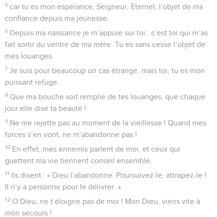
5
car tu es mon espérance, Seigneur, Eternel, l’objet de ma
confiance depuis ma jeunesse.
6
Depuis ma naissance je m’appuie sur toi : c’est toi qui m’as
fait sortir du ventre de ma mère. Tu es sans cesse l’objet de
mes louanges.
7
Je suis pour beaucoup un cas étrange, mais toi, tu es mon
puissant refuge.
8
Que ma bouche soit remplie de tes louanges, que chaque
jour elle dise ta beauté !
9
Ne me rejette pas au moment de la vieillesse ! Quand mes
forces s’en vont, ne m’abandonne pas !
10
En effet, mes ennemis parlent de moi, et ceux qui
guettent ma vie tiennent conseil ensemble.
11
Ils disent : « Dieu l’abandonne. Poursuivez-le, attrapez-le !
Il n’y a personne pour le délivrer. »
12
O Dieu, ne t’éloigne pas de moi ! Mon Dieu, viens vite à
mon secours !