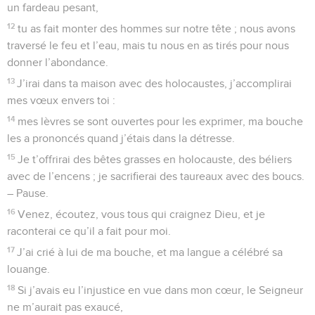
un fardeau pesant,
12
tu as fait monter des hommes sur notre tête ; nous avons
traversé le feu et l’eau, mais tu nous en as tirés pour nous
donner l’abondance.
13
J’irai dans ta maison avec des holocaustes, j’accomplirai
mes vœux envers toi :
14
mes lèvres se sont ouvertes pour les exprimer, ma bouche
les a prononcés quand j’étais dans la détresse.
15
Je t’offrirai des bêtes grasses en holocauste, des béliers
avec de l’encens ; je sacrifierai des taureaux avec des boucs.
– Pause.
16
Venez, écoutez, vous tous qui craignez Dieu, et je
raconterai ce qu’il a fait pour moi.
17
J’ai crié à lui de ma bouche, et ma langue a célébré sa
louange.
18
Si j’avais eu l’injustice en vue dans mon cœur, le Seigneur
ne m’aurait pas exaucé,