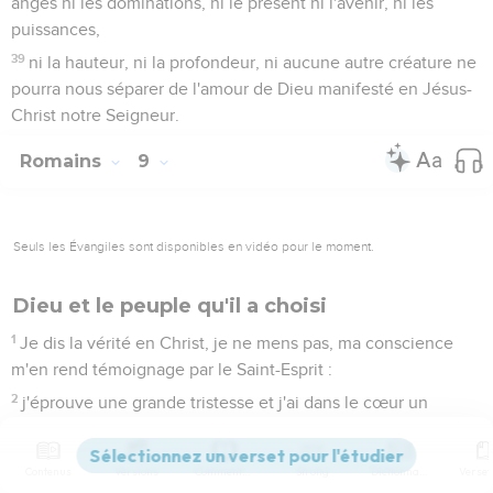
anges ni les dominations, ni le présent ni l'avenir, ni les
puissances,
39
ni la hauteur, ni la profondeur, ni aucune autre créature ne
pourra nous séparer de l'amour de Dieu manifesté en Jésus-
Christ notre Seigneur.
Romains
9
Seuls les Évangiles sont disponibles en vidéo pour le moment.
Dieu et le peuple qu'il a choisi
1
Je dis la vérité en Christ, je ne mens pas, ma conscience
m'en rend témoignage par le Saint-Esprit :
2
j'éprouve une grande tristesse et j'ai dans le cœur un
chagrin continuel.
3
Oui, je voudrais être moi-même maudit et séparé de Christ
Contenus
Versions
Commentaires
Strong
Dictionnaire
pour mes frères, mes propres compatriotes,