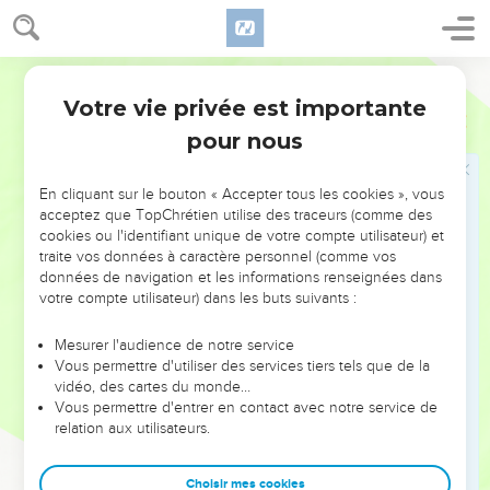
21
Toi donc qui enseignes les autres, tu ne t'enseignes pas
toi-même ! Toi qui prêches de ne pas voler, tu voles !
22
Toi qui dis de ne pas commettre d'adultère, tu commets
Segond 21
l'adultère ! Toi qui as les idoles en horreur, tu pilles les
Votre vie privée est importante
Romains
2
temples !
pour nous
23
Toi qui places ta fierté dans la loi, tu déshonores Dieu en
la transgressant !
En cliquant sur le bouton « Accepter tous les cookies », vous
24
En effet, le nom de Dieu est blasphémé parmi les nations
acceptez que TopChrétien utilise des traceurs (comme des
cookies ou l'identifiant unique de votre compte utilisateur) et
à cause de vous, comme cela est écrit.
traite vos données à caractère personnel (comme vos
25
Certes, la circoncision est utile si tu mets en pratique la
données de navigation et les informations renseignées dans
loi ; mais si tu la violes, ta circoncision devient incirconcision.
votre compte utilisateur) dans les buts suivants :
26
Si donc l'incirconcis respecte les commandements de la
Mesurer l'audience de notre service
loi, son incirconcision ne sera-t-elle pas comptée comme
Vous permettre d'utiliser des services tiers tels que de la
circoncision ?
vidéo, des cartes du monde…
Vous permettre d'entrer en contact avec notre service de
27
Ainsi, l'homme qui accomplit la loi sans être circoncis
relation aux utilisateurs.
physiquement ne te condamnera-t-il pas, toi qui la
transgresses tout en ayant la loi écrite et la circoncision ?
Choisir mes cookies