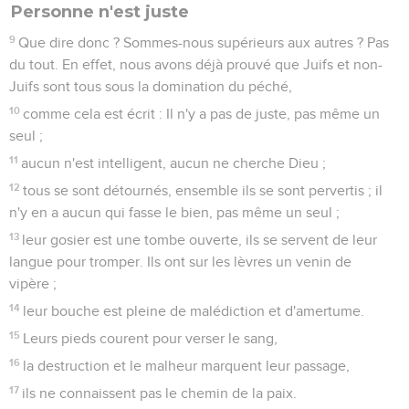
Personne n'est juste
9
Que dire donc ? Sommes-nous supérieurs aux autres ? Pas
du tout. En effet, nous avons déjà prouvé que Juifs et non-
Juifs sont tous sous la domination du péché,
10
comme cela est écrit : Il n'y a pas de juste, pas même un
seul ;
11
aucun n'est intelligent, aucun ne cherche Dieu ;
12
tous se sont détournés, ensemble ils se sont pervertis ; il
n'y en a aucun qui fasse le bien, pas même un seul ;
13
leur gosier est une tombe ouverte, ils se servent de leur
langue pour tromper. Ils ont sur les lèvres un venin de
vipère ;
14
leur bouche est pleine de malédiction et d'amertume.
15
Leurs pieds courent pour verser le sang,
16
la destruction et le malheur marquent leur passage,
17
ils ne connaissent pas le chemin de la paix.