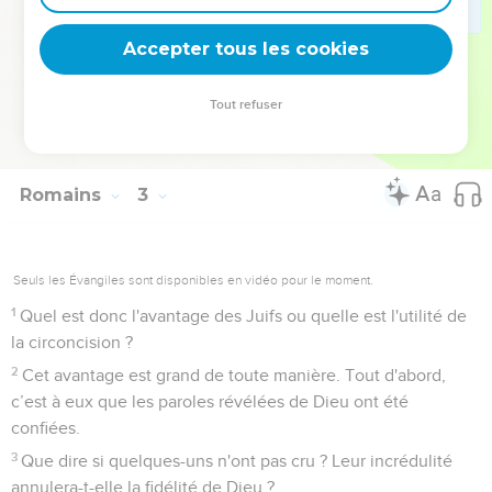
28
Le Juif, ce n'est pas celui qui en a l’apparence, et la
circoncision, ce n'est pas celle qui est visible dans le corps.
Accepter tous les cookies
29
Mais le Juif, c'est celui qui l'est intérieurement, et la
circoncision, c'est celle du cœur, accomplie par l'Esprit et
Tout refuser
non par la loi écrite. La louange que reçoit ce Juif ne vient
pas des hommes, mais de Dieu.
Romains
3
Seuls les Évangiles sont disponibles en vidéo pour le moment.
1
Quel est donc l'avantage des Juifs ou quelle est l'utilité de
la circoncision ?
2
Cet avantage est grand de toute manière. Tout d'abord,
c’est à eux que les paroles révélées de Dieu ont été
confiées.
3
Que dire si quelques-uns n'ont pas cru ? Leur incrédulité
annulera-t-elle la fidélité de Dieu ?