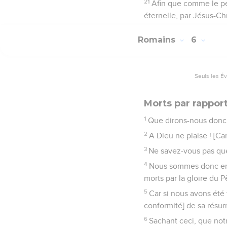
21
Afin que comme le péc
éternelle, par Jésus-Ch
Romains
6
Seuls les É
Morts par rappor
1
Que dirons-nous donc 
2
A Dieu ne plaise ! [C
3
Ne savez-vous pas que
4
Nous sommes donc ense
morts par la gloire du 
5
Car si nous avons été 
conformité] de sa résur
6
Sachant ceci, que notr