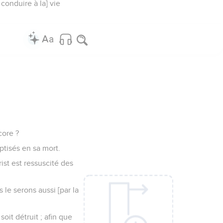
conduire à la] vie
core ?
ptisés en sa mort.
st est ressuscité des
 le serons aussi [par la
oit détruit ; afin que