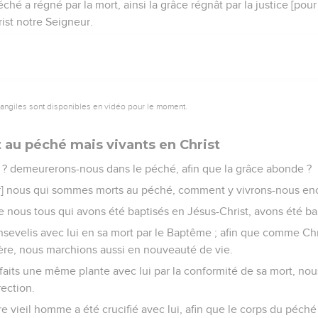
hé a régné par la mort, ainsi la grâce régnât par la justice [pour 
rist notre Seigneur.
vangiles sont disponibles en vidéo pour le moment.
t au péché mais vivants en Christ
? demeurerons-nous dans le péché, afin que la grâce abonde ?
ar] nous qui sommes morts au péché, comment y vivrons-nous en
 nous tous qui avons été baptisés en Jésus-Christ, avons été ba
velis avec lui en sa mort par le Baptême ; afin que comme Chri
Père, nous marchions aussi en nouveauté de vie.
faits une même plante avec lui par la conformité de sa mort, nous
rection.
e vieil homme a été crucifié avec lui, afin que le corps du péché s