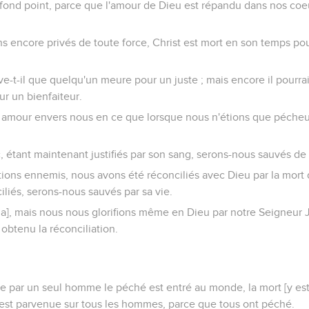
fond point, parce que l'amour de Dieu est répandu dans nos coeur
s encore privés de toute force, Christ est mort en son temps pou
ve-t-il que quelqu'un meure pour un juste ; mais encore il pourra
ur un bienfaiteur.
 amour envers nous en ce que lorsque nous n'étions que pécheur
étant maintenant justifiés par son sang, serons-nous sauvés de l
tions ennemis, nous avons été réconciliés avec Dieu par la mort
iliés, serons-nous sauvés par sa vie.
a], mais nous nous glorifions même en Dieu par notre Seigneur J
btenu la réconciliation.
par un seul homme le péché est entré au monde, la mort [y est] 
t est parvenue sur tous les hommes, parce que tous ont péché.