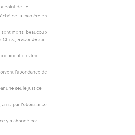
 a point de Loi.
péché de la manière en
rs sont morts, beaucoup
s-Christ, a abondé sur
 condamnation vient
eçoivent l'abondance de
ar une seule justice
ainsi par l'obéissance
âce y a abondé par-