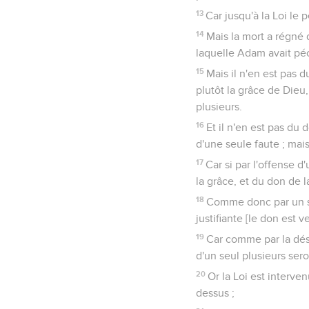
13
Car jusqu'à la Loi le 
14
Mais la mort a régné
laquelle Adam avait péch
15
Mais il n'en est pas 
plutôt la grâce de Dieu,
plusieurs.
16
Et il n'en est pas du
d'une seule faute ; mais
17
Car si par l'offense 
la grâce, et du don de l
18
Comme donc par un se
justifiante [le don est 
19
Car comme par la dés
d'un seul plusieurs sero
20
Or la Loi est interve
dessus ;