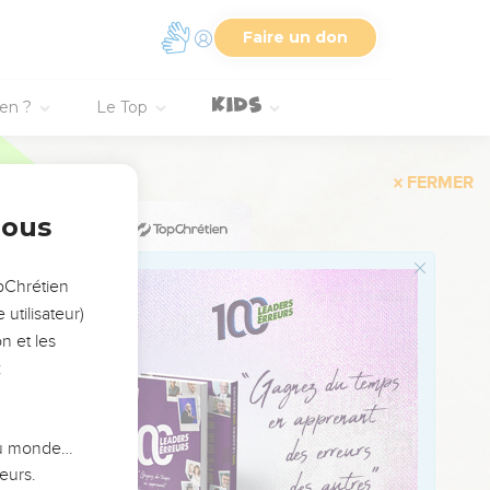
e :
Faire un don
gression.
ée à toute la semence ;
ien ?
Le Top
ui est le père de nous
 ; lequel fait vivre les
nous
s nations, selon ce qui
opChrétien
u qu'il avait environ
utilisateur)
n et les
par la foi, donnant
:
 pour l'accomplir.
 du monde…
eurs.