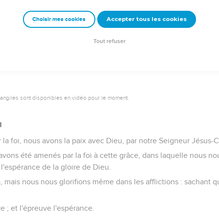
à qui [aussi] il sera imputé, à nous, [dis-je], qui croyons en celui
Accepter tous les cookies
Choisir mes cookies
eur ;
r nos offenses, et qui est ressuscité pour notre justification.
Tout refuser
vangiles sont disponibles en vidéo pour le moment.
u
r la foi, nous avons la paix avec Dieu, par notre Seigneur Jésus-C
avons été amenés par la foi à cette grâce, dans laquelle nous no
 l'espérance de la gloire de Dieu.
 mais nous nous glorifions même dans les afflictions : sachant que 
e ; et l'épreuve l'espérance.