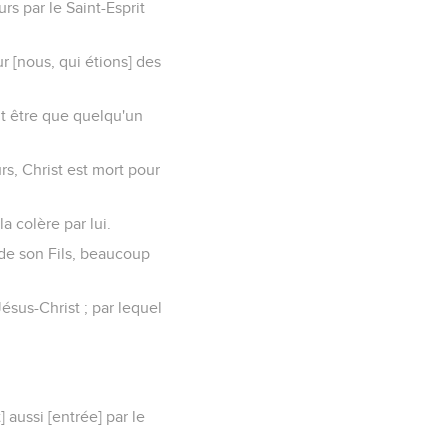
s par le Saint-Esprit
r [nous, qui étions] des
it être que quelqu'un
s, Christ est mort pour
a colère par lui.
 de son Fils, beaucoup
ésus-Christ ; par lequel
aussi [entrée] par le