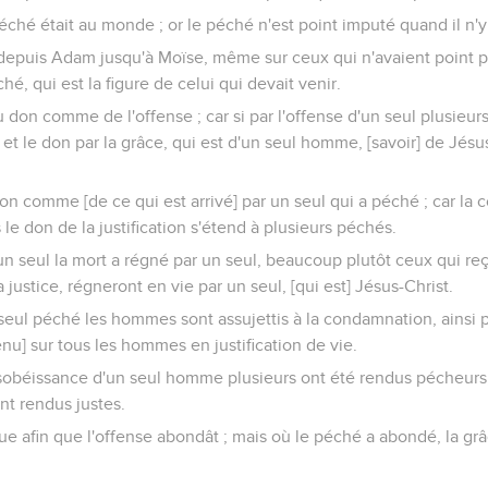
péché était au monde ; or le péché n'est point imputé quand il n'y
 depuis Adam jusqu'à Moïse, même sur ceux qui n'avaient point 
é, qui est la figure de celui qui devait venir.
du don comme de l'offense ; car si par l'offense d'un seul plusieu
 et le don par la grâce, qui est d'un seul homme, [savoir] de Jésu
 don comme [de ce qui est arrivé] par un seul qui a péché ; car la
 le don de la justification s'étend à plusieurs péchés.
d'un seul la mort a régné par un seul, beaucoup plutôt ceux qui r
a justice, régneront en vie par un seul, [qui est] Jésus-Christ.
ul péché les hommes sont assujettis à la condamnation, ainsi p
venu] sur tous les hommes en justification de vie.
obéissance d'un seul homme plusieurs ont été rendus pécheurs, 
nt rendus justes.
nue afin que l'offense abondât ; mais où le péché a abondé, la gr