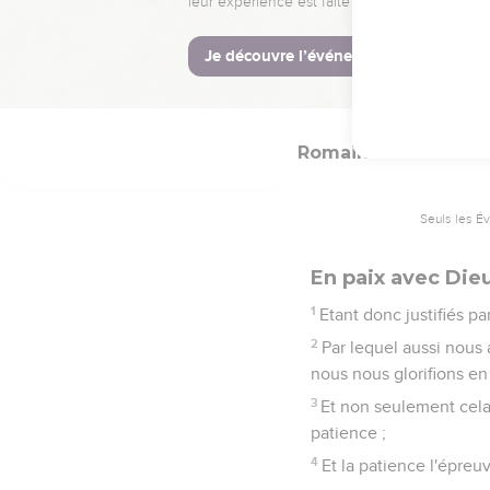
24
Mais aussi pour nous, 
morts Jésus notre Seign
25
Lequel a été livré pou
Romains
5
Seuls les É
En paix avec Die
1
Etant donc justifiés pa
2
Par lequel aussi nous 
nous nous glorifions en
3
Et non seulement cela,
patience ;
4
Et la patience l'épreuv