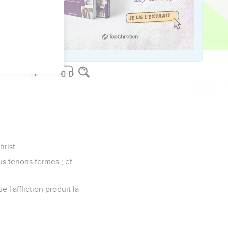
 qui a ressuscité des
hrist.
us tenons fermes ; et
l'affliction produit la