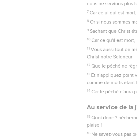
nous ne servions plus l
7
Car celui qui est mort
8
Or si nous sommes mor
9
Sachant que Christ éta
10
Car ce qu'il est mort,
11
Vous aussi tout de m
Christ notre Seigneur.
12
Que le péché ne règne
13
Et n'appliquez point 
comme de morts étant fa
14
Car le péché n'aura p
Au service de la 
15
Quoi donc ? pécheron
plaise !
16
Ne savez-vous pas bi