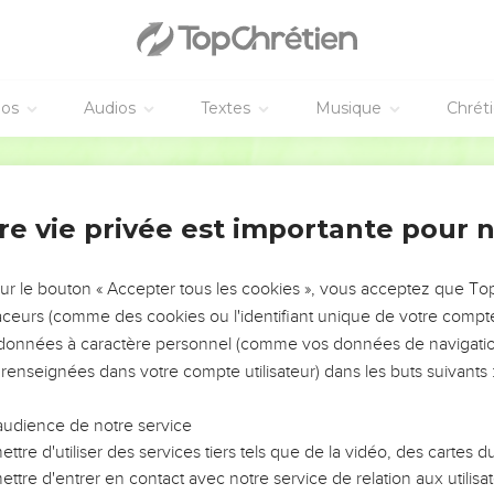
 la Loi sont héritiers, la foi est anéantie, et la promesse est aboli
a colère ; car où il n'y a point de Loi, il n'y a point aussi de trans
 afin que ce soit par la grâce, [et] afin que la promesse soit assur
éos
Audios
Textes
Musique
Chrét
i est de la Loi, mais aussi à celle qui est de la foi d'Abraham, q
Martin
 je t'ai établi père de plusieurs nations, devant Dieu, en qui il a cru
s choses qui ne sont point, comme si elles étaient.
re vie privée est importante pour 
péré contre espérance, crut qu'il deviendrait le père de plusieur
era ta postérité.
sur le bouton « Accepter tous les cookies », vous acceptez que T
n la foi, il n'eut point égard à son corps [qui était] déjà amorti ; v
traceurs (comme des cookies ou l'identifiant unique de votre compte 
ara qui était hors d'état d'avoir des enfants.
s données à caractère personnel (comme vos données de navigatio
e doute sur la promesse de Dieu par défiance ; mais il fut fortifié 
 renseignées dans votre compte utilisateur) dans les buts suivants 
adé que celui qui lui avait fait la promesse, était puissant aussi
audience de notre service
ttre d'utiliser des services tiers tels que de la vidéo, des cartes
ui a été imputé à justice.
ttre d'entrer en contact avec notre service de relation aux utilisat
é imputé [à justice], il n'a point été écrit seulement pour lui,