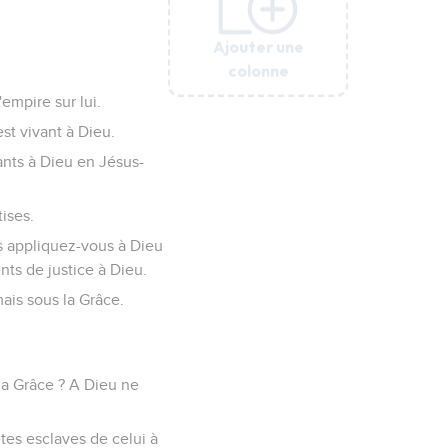
Ajouter une
Ajouter une
Ajouter une
Ajouter une
Ajouter une
Ajouter une
colonne
colonne
colonne
colonne
colonne
colonne
empire sur lui.
est vivant à Dieu.
ants à Dieu en Jésus-
ises.
s appliquez-vous à Dieu
nts de justice à Dieu.
mais sous la Grâce.
la Grâce ? A Dieu ne
tes esclaves de celui à