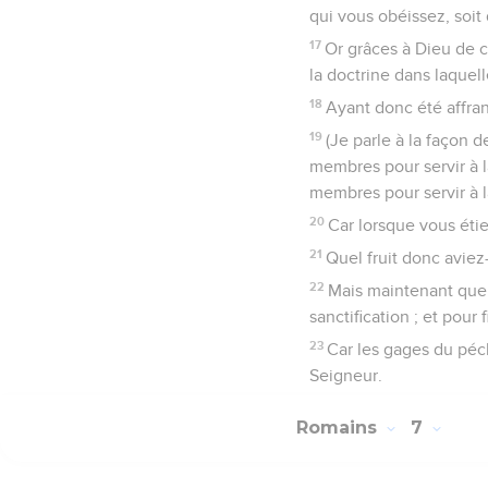
qui vous obéissez, soit 
17
Or grâces à Dieu de c
la doctrine dans laquel
18
Ayant donc été affran
19
(Je parle à la façon 
membres pour servir à la
membres pour servir à la
20
Car lorsque vous étie
21
Quel fruit donc aviez
22
Mais maintenant que v
sanctification ; et pour f
23
Car les gages du péch
Seigneur.
Romains
7