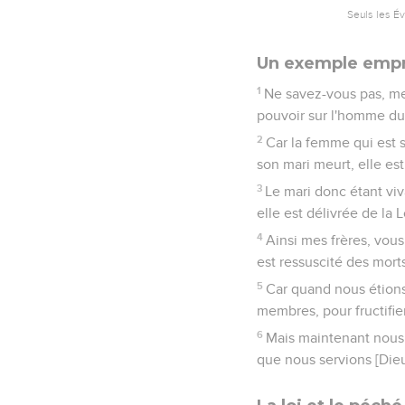
Seuls les É
Un exemple empr
1
Ne savez-vous pas, mes
pouvoir sur l'homme dura
2
Car la femme qui est so
son mari meurt, elle est
3
Le mari donc étant viv
elle est délivrée de la 
4
Ainsi mes frères, vous 
est ressuscité des morts
5
Car quand nous étions 
membres, pour fructifier
6
Mais maintenant nous s
que nous servions [Dieu