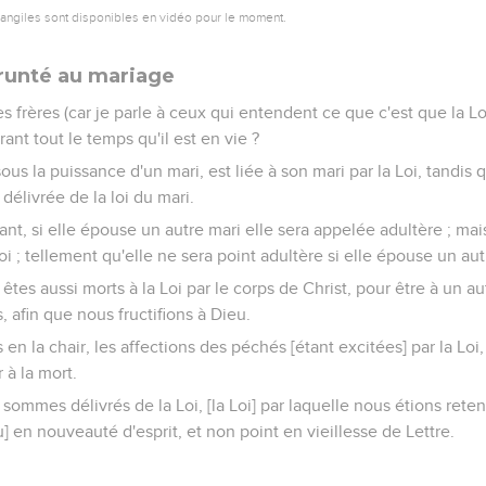
vangiles sont disponibles en vidéo pour le moment.
unté au mariage
 frères (car je parle à ceux qui entendent ce que c'est que la Lo
nt tout le temps qu'il est en vie ?
us la puissance d'un mari, est liée à son mari par la Loi, tandis qu
 délivrée de la loi du mari.
ant, si elle épouse un autre mari elle sera appelée adultère ; mai
Loi ; tellement qu'elle ne sera point adultère si elle épouse un aut
êtes aussi morts à la Loi par le corps de Christ, pour être à un aut
, afin que nous fructifions à Dieu.
en la chair, les affections des péchés [étant excitées] par la Loi
 à la mort.
ommes délivrés de la Loi, [la Loi] par laquelle nous étions reten
] en nouveauté d'esprit, et non point en vieillesse de Lettre.