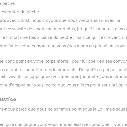
e péché.
, est quitte du péché.
ts avec Christ, nous croyons que nous vivrons aussi avec lui ;
nt ressuscité des morts ne meurt plus, [et que] la mort n'a plus d'
 il est mort une fois à cause du péché ; mais ce qu'il est vivant, il 
ême faites votre compte que vous êtes morts au péché, mais viv
 donc point en votre corps mortel, pour lui obéir en ses convoit
vos membres pour être des instruments d'iniquité au péché ; mai
its vivants, et [appliquez] vos membres [pour être] des instrume
oint d'empire sur vous, parce que vous n'êtes point sous la Loi, 
justice
s-nous parce que nous ne sommes point sous la Loi, mais sous 
en qu'à quiconque vous vous rendez esclaves pour obéir, vous ê