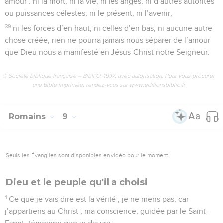
amour : ni la mort, ni la vie, ni les anges, ni d’autres autorités
ou puissances célestes, ni le présent, ni l’avenir,
39
ni les forces d’en haut, ni celles d’en bas, ni aucune autre
chose créée, rien ne pourra jamais nous séparer de l’amour
que Dieu nous a manifesté en Jésus-Christ notre Seigneur.
© Société biblique française – Bibli’O, 1997, avec autorisation. Pour vous procurer
une Bible imprimée, rendez-vous sur www.editionsbiblio.fr
Romains
9
Seuls les Évangiles sont disponibles en vidéo pour le moment.
Dieu et le peuple qu'il a choisi
1
Ce que je vais dire est la vérité ; je ne mens pas, car
j’appartiens au Christ ; ma conscience, guidée par le Saint-
Esprit, témoigne que je dis vrai :