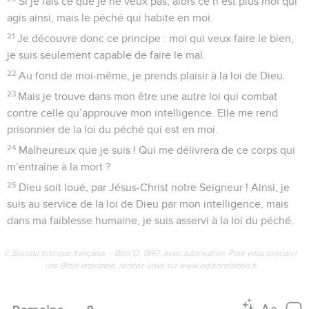
Si je fais ce que je ne veux pas, alors ce n’est plus moi qui
agis ainsi, mais le péché qui habite en moi.
21
Je découvre donc ce principe : moi qui veux faire le bien,
je suis seulement capable de faire le mal.
22
Au fond de moi-même, je prends plaisir à la loi de Dieu.
23
Mais je trouve dans mon être une autre loi qui combat
contre celle qu’approuve mon intelligence. Elle me rend
prisonnier de la loi du péché qui est en moi.
24
Malheureux que je suis ! Qui me délivrera de ce corps qui
m’entraîne à la mort ?
25
Dieu soit loué, par Jésus-Christ notre Seigneur ! Ainsi, je
suis au service de la loi de Dieu par mon intelligence, mais
dans ma faiblesse humaine, je suis asservi à la loi du péché.
© Société biblique française – Bibli’O, 1997, avec autorisation. Pour vous procurer
une Bible imprimée, rendez-vous sur www.editionsbiblio.fr