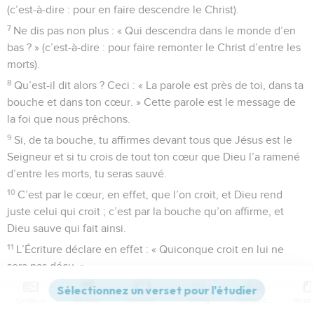
(c’est-à-dire : pour en faire descendre le Christ).
7
Ne dis pas non plus : « Qui descendra dans le monde d’en
bas ? » (c’est-à-dire : pour faire remonter le Christ d’entre les
morts).
8
Qu’est-il dit alors ? Ceci : « La parole est près de toi, dans ta
bouche et dans ton cœur. » Cette parole est le message de
la foi que nous prêchons.
9
Si, de ta bouche, tu affirmes devant tous que Jésus est le
Seigneur et si tu crois de tout ton cœur que Dieu l’a ramené
d’entre les morts, tu seras sauvé.
10
C’est par le cœur, en effet, que l’on croit, et Dieu rend
juste celui qui croit ; c’est par la bouche qu’on affirme, et
Dieu sauve qui fait ainsi.
11
L’Écriture déclare en effet : « Quiconque croit en lui ne
sera pas déçu. »
12
Ainsi, il n’y a pas de différence entre les Juifs et les non-
Contenus
Versions
Commentaires
Strong
Dictionnaire
Juifs : ils ont tous le même Seigneur qui accorde ses biens à