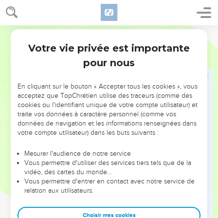
vain, et il devint ainsi « l’ancêtre d’une foule de nations »,
selon ce que Dieu lui avait dit : « Tel sera le nombre de tes
Français Courant
descendants. »
Votre vie privée est importante
19
Il avait environ cent ans, mais sa foi ne faiblit pas quand il
Romains
4
pensa à son corps presque mourant et à Sara, sa femme, qui
pour nous
était stérile.
20
Il ne perdit pas confiance et ne douta pas de la promesse
En cliquant sur le bouton « Accepter tous les cookies », vous
acceptez que TopChrétien utilise des traceurs (comme des
de Dieu ; au contraire, sa foi le fortifia et il loua Dieu.
cookies ou l'identifiant unique de votre compte utilisateur) et
21
Il était absolument certain que Dieu a le pouvoir
traite vos données à caractère personnel (comme vos
données de navigation et les informations renseignées dans
d’accomplir ce qu’il a promis.
votre compte utilisateur) dans les buts suivants :
22
Voilà pourquoi il est dit d’Abraham que, à cause de sa foi,
« Dieu l’a considéré comme juste ».
Mesurer l'audience de notre service
Vous permettre d'utiliser des services tiers tels que de la
23
Mais ces mots « Dieu l’a considéré comme juste » n’ont
vidéo, des cartes du monde…
pas été écrits pour lui seul.
Vous permettre d'entrer en contact avec notre service de
24
relation aux utilisateurs.
Ils ont été écrits aussi pour nous qui devons être
considérés comme justes, nous qui croyons en Dieu qui a
ramené d’entre les morts Jésus notre Seigneur.
Choisir mes cookies