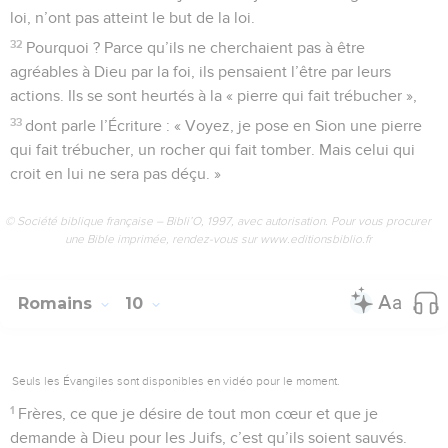
loi, n’ont pas atteint le but de la loi.
32
Pourquoi ? Parce qu’ils ne cherchaient pas à être
agréables à Dieu par la foi, ils pensaient l’être par leurs
actions. Ils se sont heurtés à la « pierre qui fait trébucher »,
33
dont parle l’Écriture : « Voyez, je pose en Sion une pierre
qui fait trébucher, un rocher qui fait tomber. Mais celui qui
croit en lui ne sera pas déçu. »
© Société biblique française – Bibli’O, 1997, avec autorisation. Pour vous procurer
une Bible imprimée, rendez-vous sur www.editionsbiblio.fr
Romains
10
Seuls les Évangiles sont disponibles en vidéo pour le moment.
1
Frères, ce que je désire de tout mon cœur et que je
demande à Dieu pour les Juifs, c’est qu’ils soient sauvés.