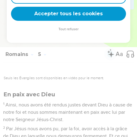
25
Il a été à la mort à cause de nos péchés et Dieu l’a ramené
Accepter tous les cookies
à la vie pour nous rendre justes devant lui.
© Société biblique française – Bibli’O, 1997, avec autorisation. Pour vous procurer
Tout refuser
une Bible imprimée, rendez-vous sur www.editionsbiblio.fr
Romains
5
Seuls les Évangiles sont disponibles en vidéo pour le moment.
En paix avec Dieu
1
Ainsi, nous avons été rendus justes devant Dieu à cause de
notre foi et nous sommes maintenant en paix avec lui par
notre Seigneur Jésus-Christ.
2
Par Jésus nous avons pu, par la foi, avoir accès à la grâce
de Dieu en laquelle nous demeurons fermement. Et ce qui