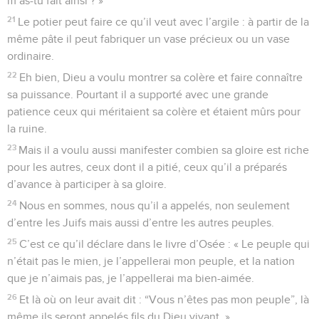
m’as-tu fait ainsi ? »
21
Le potier peut faire ce qu’il veut avec l’argile : à partir de la
même pâte il peut fabriquer un vase précieux ou un vase
ordinaire.
22
Eh bien, Dieu a voulu montrer sa colère et faire connaître
sa puissance. Pourtant il a supporté avec une grande
patience ceux qui méritaient sa colère et étaient mûrs pour
la ruine.
23
Mais il a voulu aussi manifester combien sa gloire est riche
pour les autres, ceux dont il a pitié, ceux qu’il a préparés
d’avance à participer à sa gloire.
24
Nous en sommes, nous qu’il a appelés, non seulement
d’entre les Juifs mais aussi d’entre les autres peuples.
25
C’est ce qu’il déclare dans le livre d’Osée : « Le peuple qui
n’était pas le mien, je l’appellerai mon peuple, et la nation
que je n’aimais pas, je l’appellerai ma bien-aimée.
26
Et là où on leur avait dit : “Vous n’êtes pas mon peuple”, là
même ils seront appelés fils du Dieu vivant. »