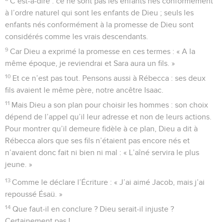
C’est-à-dire : ce ne sont pas les enfants nés conformément
à l’ordre naturel qui sont les enfants de Dieu ; seuls les
enfants nés conformément à la promesse de Dieu sont
considérés comme les vrais descendants.
9
Car Dieu a exprimé la promesse en ces termes : « A la
même époque, je reviendrai et Sara aura un fils. »
10
Et ce n’est pas tout. Pensons aussi à Rébecca : ses deux
fils avaient le même père, notre ancêtre Isaac.
11
Mais Dieu a son plan pour choisir les hommes : son choix
dépend de l’appel qu’il leur adresse et non de leurs actions.
Pour montrer qu’il demeure fidèle à ce plan, Dieu a dit à
Rébecca alors que ses fils n’étaient pas encore nés et
n’avaient donc fait ni bien ni mal : « L’aîné servira le plus
jeune. »
13
Comme le déclare l’Écriture : « J’ai aimé Jacob, mais j’ai
repoussé Ésaü. »
14
Que faut-il en conclure ? Dieu serait-il injuste ?
Certainement pas !