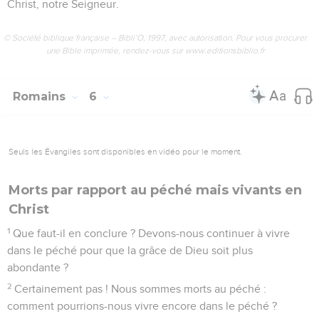
Christ, notre Seigneur.
© Société biblique française – Bibli’O, 1997, avec autorisation. Pour vous procurer
une Bible imprimée, rendez-vous sur www.editionsbiblio.fr
Romains
6
Seuls les Évangiles sont disponibles en vidéo pour le moment.
Morts par rapport au péché mais vivants en
Christ
1
Que faut-il en conclure ? Devons-nous continuer à vivre
dans le péché pour que la grâce de Dieu soit plus
abondante ?
2
Certainement pas ! Nous sommes morts au péché :
comment pourrions-nous vivre encore dans le péché ?