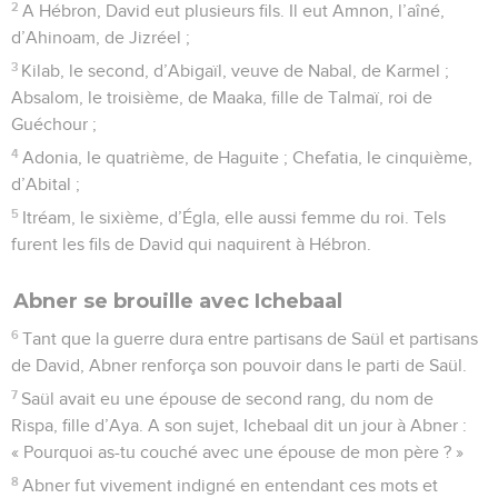
2
A Hébron, David eut plusieurs fils. Il eut Amnon, l’aîné,
d’Ahinoam, de Jizréel ;
3
Kilab, le second, d’Abigaïl, veuve de Nabal, de Karmel ;
Absalom, le troisième, de Maaka, fille de Talmaï, roi de
Guéchour ;
4
Adonia, le quatrième, de Haguite ; Chefatia, le cinquième,
d’Abital ;
5
Itréam, le sixième, d’Égla, elle aussi femme du roi. Tels
furent les fils de David qui naquirent à Hébron.
Abner se brouille avec Ichebaal
6
Tant que la guerre dura entre partisans de Saül et partisans
de David, Abner renforça son pouvoir dans le parti de Saül.
7
Saül avait eu une épouse de second rang, du nom de
Rispa, fille d’Aya. A son sujet, Ichebaal dit un jour à Abner :
« Pourquoi as-tu couché avec une épouse de mon père ? »
8
Abner fut vivement indigné en entendant ces mots et