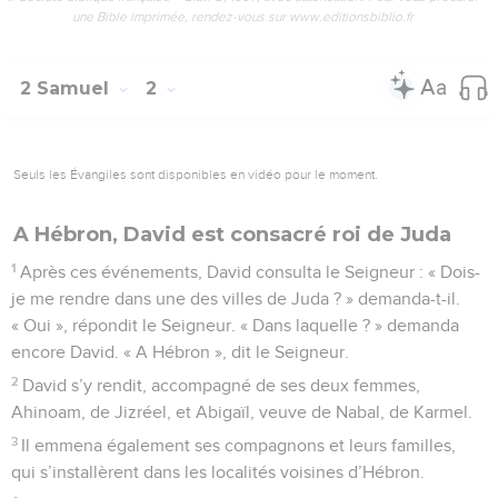
une Bible imprimée, rendez-vous sur www.editionsbiblio.fr
2 Samuel
2
Seuls les Évangiles sont disponibles en vidéo pour le moment.
A Hébron, David est consacré roi de Juda
1
Après ces événements, David consulta le Seigneur : « Dois-
je me rendre dans une des villes de Juda ? » demanda-t-il.
« Oui », répondit le Seigneur. « Dans laquelle ? » demanda
encore David. « A Hébron », dit le Seigneur.
2
David s’y rendit, accompagné de ses deux femmes,
Ahinoam, de Jizréel, et Abigaïl, veuve de Nabal, de Karmel.
3
Il emmena également ses compagnons et leurs familles,
qui s’installèrent dans les localités voisines d’Hébron.