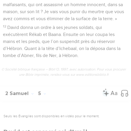
malfaisants, qui ont assassiné un homme innocent, dans sa
maison, sur son lit ? Je vais vous punir du meurtre que vous
avez commis et vous éliminer de la surface de la terre. »
12
David donna un ordre à ses jeunes soldats, qui
exécutèrent Rékab et Baana. Ensuite on leur coupa les
mains et les pieds, que l’on suspendit près du réservoir
d’Hébron. Quant à la tête d’Ichebaal, on la déposa dans la
tombe d’Abner, fils de Ner, à Hébron.
© Société biblique française – Bibli’O, 1997, avec autorisation. Pour vous procurer
une Bible imprimée, rendez-vous sur www.editionsbiblio.fr
2 Samuel
5
Seuls les Évangiles sont disponibles en vidéo pour le moment.