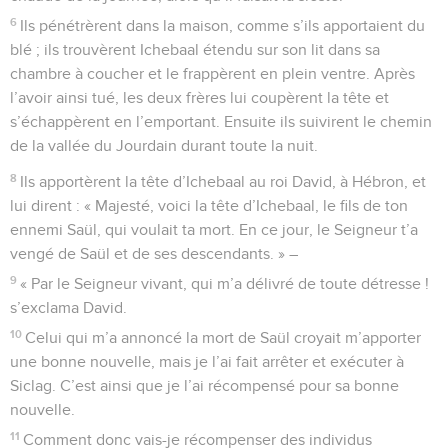
6
Ils pénétrèrent dans la maison, comme s’ils apportaient du
blé ; ils trouvèrent Ichebaal étendu sur son lit dans sa
chambre à coucher et le frappèrent en plein ventre. Après
l’avoir ainsi tué, les deux frères lui coupèrent la tête et
s’échappèrent en l’emportant. Ensuite ils suivirent le chemin
de la vallée du Jourdain durant toute la nuit.
8
Ils apportèrent la tête d’Ichebaal au roi David, à Hébron, et
lui dirent : « Majesté, voici la tête d’Ichebaal, le fils de ton
ennemi Saül, qui voulait ta mort. En ce jour, le Seigneur t’a
vengé de Saül et de ses descendants. » –
9
« Par le Seigneur vivant, qui m’a délivré de toute détresse !
s’exclama David.
10
Celui qui m’a annoncé la mort de Saül croyait m’apporter
une bonne nouvelle, mais je l’ai fait arrêter et exécuter à
Siclag. C’est ainsi que je l’ai récompensé pour sa bonne
nouvelle.
11
Comment donc vais-je récompenser des individus