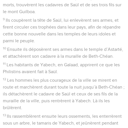
morts, trouvèrent les cadavres de Saül et de ses trois fils sur
le mont Guilboa.
9
Ils coupèrent la tête de Saül, lui enlevèrent ses armes, et
firent circuler ces trophées dans leur pays, afin de répandre
cette bonne nouvelle dans les temples de leurs idoles et
parmi le peuple.
10
Ensuite ils déposèrent ses armes dans le temple d’Astarté,
et attachèrent son cadavre à la muraille de Beth-Chéan.
11
Les habitants de Yabech, en Galaad, apprirent ce que les
Philistins avaient fait à Saül.
12
Les hommes les plus courageux de la ville se mirent en
route et marchèrent durant toute la nuit jusqu’à Beth-Chéan ;
ils détachèrent le cadavre de Saül et ceux de ses fils de la
muraille de la ville, puis rentrèrent à Yabech. Là ils les
brûlèrent.
13
Ils rassemblèrent ensuite leurs ossements, les enterrèrent
sous un arbre, le tamaris de Yabech, et jeûnèrent pendant