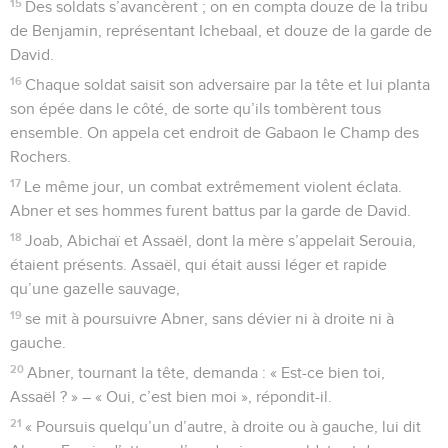
15
Des soldats s’avancèrent ; on en compta douze de la tribu
de Benjamin, représentant Ichebaal, et douze de la garde de
David.
16
Chaque soldat saisit son adversaire par la tête et lui planta
son épée dans le côté, de sorte qu’ils tombèrent tous
ensemble. On appela cet endroit de Gabaon le Champ des
Rochers.
17
Le même jour, un combat extrêmement violent éclata.
Abner et ses hommes furent battus par la garde de David.
18
Joab, Abichaï et Assaël, dont la mère s’appelait Serouia,
étaient présents. Assaël, qui était aussi léger et rapide
qu’une gazelle sauvage,
19
se mit à poursuivre Abner, sans dévier ni à droite ni à
gauche.
20
Abner, tournant la tête, demanda : « Est-ce bien toi,
Assaël ? » – « Oui, c’est bien moi », répondit-il.
21
« Poursuis quelqu’un d’autre, à droite ou à gauche, lui dit