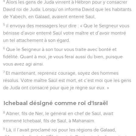
4
Alors les gens de Juda vinrent à Hébron pour y consacrer
David roi de Juda. Lorsqu’on informa David que les habitants
de Yabech, en Galaad, avaient enterré Saül,
5
il envoya des messagers leur dire : « Que le Seigneur vous
bénisse d’avoir enterré Saül votre maître et d’avoir montré
un tel attachement à son égard.
6
Que le Seigneur à son tour vous traite avec bonté et
fidélité. Quant à moi, je vous ferai aussi du bien, puisque
vous avez agi ainsi.
7
Et maintenant, reprenez courage, soyez des hommes
résolus. Votre maître Saül est mort, et c’est moi que les gens
de Juda ont consacré pour que je règne sur eux. »
Ichebaal désigné comme roi d'Israël
8
Abner, fils de Ner, le général en chef de Saül, avait
emmené Ichebaal, fils de Saül, à Mahanaïm.
9
Là, il l’avait proclamé roi pour les régions de Galaad,