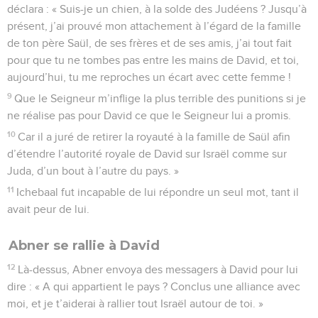
déclara : « Suis-je un chien, à la solde des Judéens ? Jusqu’à
présent, j’ai prouvé mon attachement à l’égard de la famille
de ton père Saül, de ses frères et de ses amis, j’ai tout fait
pour que tu ne tombes pas entre les mains de David, et toi,
aujourd’hui, tu me reproches un écart avec cette femme !
9
Que le Seigneur m’inflige la plus terrible des punitions si je
ne réalise pas pour David ce que le Seigneur lui a promis.
10
Car il a juré de retirer la royauté à la famille de Saül afin
d’étendre l’autorité royale de David sur Israël comme sur
Juda, d’un bout à l’autre du pays. »
11
Ichebaal fut incapable de lui répondre un seul mot, tant il
avait peur de lui.
Abner se rallie à David
12
Là-dessus, Abner envoya des messagers à David pour lui
dire : « A qui appartient le pays ? Conclus une alliance avec
moi, et je t’aiderai à rallier tout Israël autour de toi. »