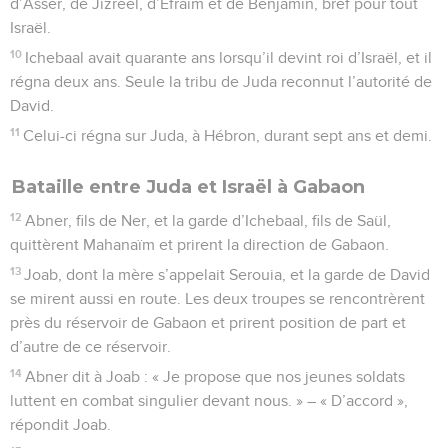
d’Asser, de Jizréel, d’Éfraïm et de Benjamin, bref pour tout
Israël.
10
Ichebaal avait quarante ans lorsqu’il devint roi d’Israël, et il
régna deux ans. Seule la tribu de Juda reconnut l’autorité de
David.
11
Celui-ci régna sur Juda, à Hébron, durant sept ans et demi.
Bataille entre Juda et Israël à Gabaon
12
Abner, fils de Ner, et la garde d’Ichebaal, fils de Saül,
quittèrent Mahanaïm et prirent la direction de Gabaon.
13
Joab, dont la mère s’appelait Serouia, et la garde de David
se mirent aussi en route. Les deux troupes se rencontrèrent
près du réservoir de Gabaon et prirent position de part et
d’autre de ce réservoir.
14
Abner dit à Joab : « Je propose que nos jeunes soldats
luttent en combat singulier devant nous. » – « D’accord »,
répondit Joab.