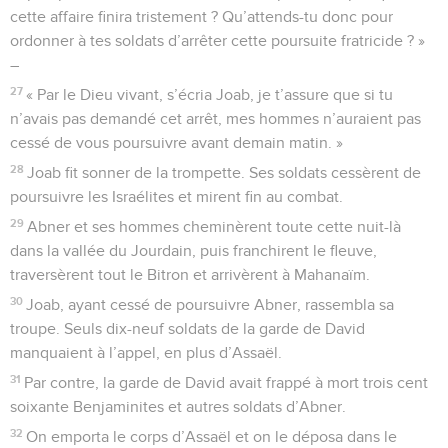
cette affaire finira tristement ? Qu’attends-tu donc pour
ordonner à tes soldats d’arrêter cette poursuite fratricide ? »
–
27
« Par le Dieu vivant, s’écria Joab, je t’assure que si tu
n’avais pas demandé cet arrêt, mes hommes n’auraient pas
cessé de vous poursuivre avant demain matin. »
28
Joab fit sonner de la trompette. Ses soldats cessèrent de
poursuivre les Israélites et mirent fin au combat.
29
Abner et ses hommes cheminèrent toute cette nuit-là
dans la vallée du Jourdain, puis franchirent le fleuve,
traversèrent tout le Bitron et arrivèrent à Mahanaïm.
30
Joab, ayant cessé de poursuivre Abner, rassembla sa
troupe. Seuls dix-neuf soldats de la garde de David
manquaient à l’appel, en plus d’Assaël.
31
Par contre, la garde de David avait frappé à mort trois cent
soixante Benjaminites et autres soldats d’Abner.
32
On emporta le corps d’Assaël et on le déposa dans le