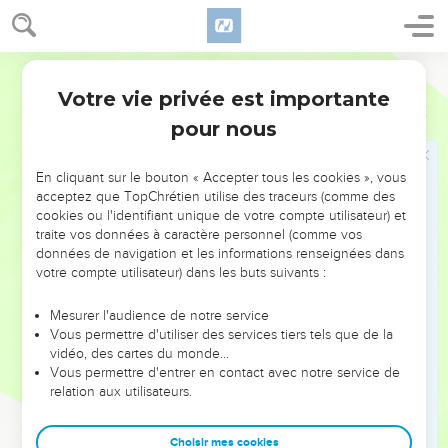
même livré la bande de pillards qui avaient attaqué Siclag.
24
Personne ne peut approuver votre proposition. En effet,
Français Courant
“A chacun sa part de butin, à celui qui marche au combat
comme à celui qui garde le camp : entre eux, ils
Votre vie privée est importante
1 Samuel
30
partageront.” »
pour nous
25
Ce jour-là David érigea cette décision en règle légale pour
Israël ; et cette règle est encore valable aujourd’hui.
En cliquant sur le bouton « Accepter tous les cookies », vous
acceptez que TopChrétien utilise des traceurs (comme des
26
De retour à Siclag, David envoya des parts de butin à ceux
cookies ou l'identifiant unique de votre compte utilisateur) et
des anciens de Juda qui étaient ses amis. Il leur faisait dire :
traite vos données à caractère personnel (comme vos
« Voici pour vous un cadeau tiré du butin pris aux ennemis
données de navigation et les informations renseignées dans
votre compte utilisateur) dans les buts suivants :
du Seigneur. »
27
Il en envoya aux anciens de Béthel, de Ramoth dans le
Mesurer l'audience de notre service
Néguev, de Yattir,
Vous permettre d'utiliser des services tiers tels que de la
vidéo, des cartes du monde…
28
à ceux d’Aroër, de Sifmoth, d’Echtemoa,
Vous permettre d'entrer en contact avec notre service de
29
de Rakal, à ceux des villes des Yeramélites et des
relation aux utilisateurs.
Quénites,
30
à ceux de Horma, de Bor-Achan, d’Atak,
Choisir mes cookies