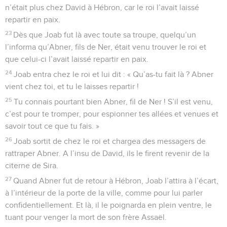
n’était plus chez David à Hébron, car le roi l’avait laissé
repartir en paix.
23
Dès que Joab fut là avec toute sa troupe, quelqu’un
l’informa qu’Abner, fils de Ner, était venu trouver le roi et
que celui-ci l’avait laissé repartir en paix.
24
Joab entra chez le roi et lui dit : « Qu’as-tu fait là ? Abner
vient chez toi, et tu le laisses repartir !
25
Tu connais pourtant bien Abner, fil de Ner ! S’il est venu,
c’est pour te tromper, pour espionner tes allées et venues et
savoir tout ce que tu fais. »
26
Joab sortit de chez le roi et chargea des messagers de
rattraper Abner. A l’insu de David, ils le firent revenir de la
citerne de Sira.
27
Quand Abner fut de retour à Hébron, Joab l’attira à l’écart,
à l’intérieur de la porte de la ville, comme pour lui parler
confidentiellement. Et là, il le poignarda en plein ventre, le
tuant pour venger la mort de son frère Assaël.