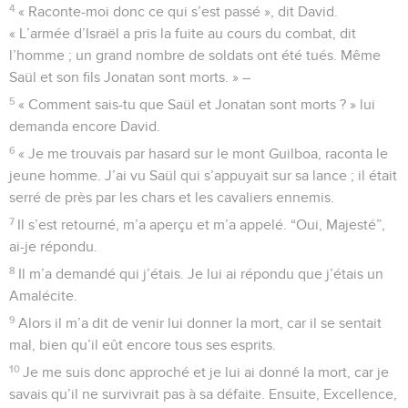
4
« Raconte-moi donc ce qui s’est passé », dit David.
« L’armée d’Israël a pris la fuite au cours du combat, dit
l’homme ; un grand nombre de soldats ont été tués. Même
Saül et son fils Jonatan sont morts. » –
5
« Comment sais-tu que Saül et Jonatan sont morts ? » lui
demanda encore David.
6
« Je me trouvais par hasard sur le mont Guilboa, raconta le
jeune homme. J’ai vu Saül qui s’appuyait sur sa lance ; il était
serré de près par les chars et les cavaliers ennemis.
7
Il s’est retourné, m’a aperçu et m’a appelé. “Oui, Majesté”,
ai-je répondu.
8
Il m’a demandé qui j’étais. Je lui ai répondu que j’étais un
Amalécite.
9
Alors il m’a dit de venir lui donner la mort, car il se sentait
mal, bien qu’il eût encore tous ses esprits.
10
Je me suis donc approché et je lui ai donné la mort, car je
savais qu’il ne survivrait pas à sa défaite. Ensuite, Excellence,