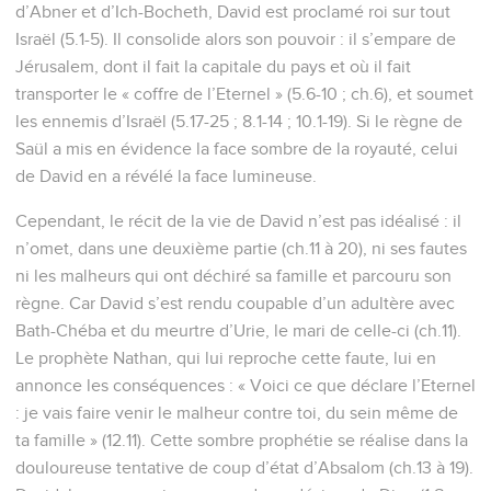
d’Abner et d’Ich-Bocheth, David est proclamé roi sur tout
Israël (5.1-5). Il consolide alors son pouvoir : il s’empare de
Jérusalem, dont il fait la capitale du pays et où il fait
transporter le « coffre de l’Eternel » (5.6-10 ; ch.6), et soumet
les ennemis d’Israël (5.17-25 ; 8.1-14 ; 10.1-19). Si le règne de
Saül a mis en évidence la face sombre de la royauté, celui
de David en a révélé la face lumineuse.
Cependant, le récit de la vie de David n’est pas idéalisé : il
n’omet, dans une deuxième partie (ch.11 à 20), ni ses fautes
ni les malheurs qui ont déchiré sa famille et parcouru son
règne. Car David s’est rendu coupable d’un adultère avec
Bath-Chéba et du meurtre d’Urie, le mari de celle-ci (ch.11).
Le prophète Nathan, qui lui reproche cette faute, lui en
annonce les conséquences : « Voici ce que déclare l’Eternel
: je vais faire venir le malheur contre toi, du sein même de
ta famille » (12.11). Cette sombre prophétie se réalise dans la
douloureuse tentative de coup d’état d’Absalom (ch.13 à 19).