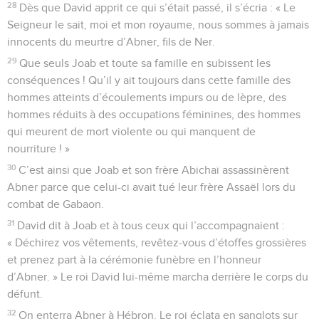
28
Dès que David apprit ce qui s’était passé, il s’écria : « Le
Seigneur le sait, moi et mon royaume, nous sommes à jamais
innocents du meurtre d’Abner, fils de Ner.
29
Que seuls Joab et toute sa famille en subissent les
conséquences ! Qu’il y ait toujours dans cette famille des
hommes atteints d’écoulements impurs ou de lèpre, des
hommes réduits à des occupations féminines, des hommes
qui meurent de mort violente ou qui manquent de
nourriture ! »
30
C’est ainsi que Joab et son frère Abichaï assassinèrent
Abner parce que celui-ci avait tué leur frère Assaël lors du
combat de Gabaon.
31
David dit à Joab et à tous ceux qui l’accompagnaient :
« Déchirez vos vêtements, revêtez-vous d’étoffes grossières
et prenez part à la cérémonie funèbre en l’honneur
d’Abner. » Le roi David lui-même marcha derrière le corps du
défunt.
32
On enterra Abner à Hébron. Le roi éclata en sanglots sur