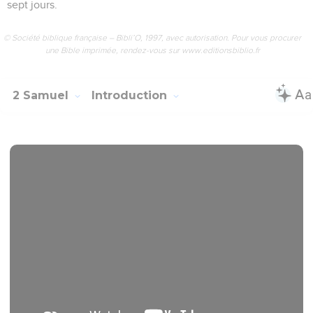
sept jours.
© Société biblique française – Bibli’O, 1997, avec autorisation. Pour vous procurer
une Bible imprimée, rendez-vous sur www.editionsbiblio.fr
2 Samuel
Introduction