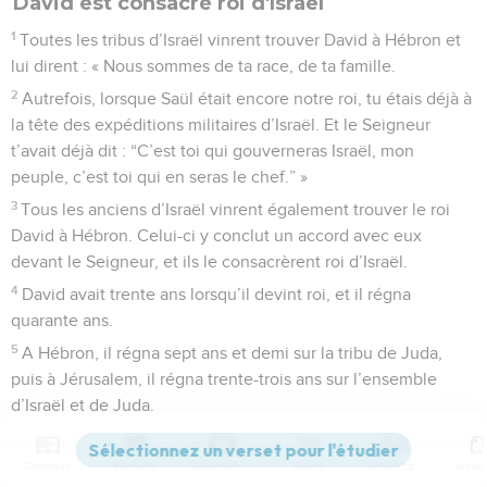
David est consacré roi d'Israël
1
Toutes les tribus d’Israël vinrent trouver David à Hébron et
lui dirent : « Nous sommes de ta race, de ta famille.
2
Autrefois, lorsque Saül était encore notre roi, tu étais déjà à
la tête des expéditions militaires d’Israël. Et le Seigneur
t’avait déjà dit : “C’est toi qui gouverneras Israël, mon
peuple, c’est toi qui en seras le chef.” »
3
Tous les anciens d’Israël vinrent également trouver le roi
David à Hébron. Celui-ci y conclut un accord avec eux
devant le Seigneur, et ils le consacrèrent roi d’Israël.
4
David avait trente ans lorsqu’il devint roi, et il régna
quarante ans.
5
A Hébron, il régna sept ans et demi sur la tribu de Juda,
puis à Jérusalem, il régna trente-trois ans sur l’ensemble
d’Israël et de Juda.
David s'empare de Jérusalem
Contenus
Versions
Commentaires
Strong
Dictionnaire