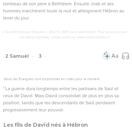
tombeau de son père à Bethléem. Ensuite Joab et ses
hommes marchèrent toute la nuit et atteignirent Hébron au
lever du jour.
© Société biblique française – Bibli’O, 1997, avec autorisation. Pour vous procurer
une Bible imprimée, rendez-vous sur www.editionsbiblio.fr
2 Samuel
3
Seuls les Évangiles sont disponibles en vidéo pour le moment.
1
La guerre dura longtemps entre les partisans de Saül et
ceux de David. Mais David consolidait de plus en plus sa
position, tandis que les descendants de Saül perdaient
progressivement leur pouvoir.
Les fils de David nés à Hébron