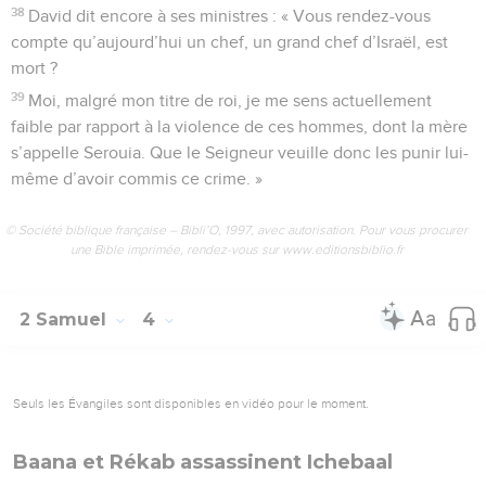
38
David dit encore à ses ministres : « Vous rendez-vous
compte qu’aujourd’hui un chef, un grand chef d’Israël, est
mort ?
39
Moi, malgré mon titre de roi, je me sens actuellement
faible par rapport à la violence de ces hommes, dont la mère
s’appelle Serouia. Que le Seigneur veuille donc les punir lui-
même d’avoir commis ce crime. »
© Société biblique française – Bibli’O, 1997, avec autorisation. Pour vous procurer
une Bible imprimée, rendez-vous sur www.editionsbiblio.fr
2 Samuel
4
Seuls les Évangiles sont disponibles en vidéo pour le moment.
Baana et Rékab assassinent Ichebaal