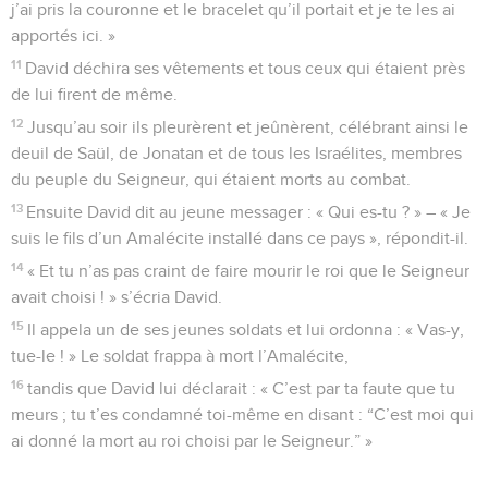
j’ai pris la couronne et le bracelet qu’il portait et je te les ai
apportés ici. »
11
David déchira ses vêtements et tous ceux qui étaient près
de lui firent de même.
12
Jusqu’au soir ils pleurèrent et jeûnèrent, célébrant ainsi le
deuil de Saül, de Jonatan et de tous les Israélites, membres
du peuple du Seigneur, qui étaient morts au combat.
13
Ensuite David dit au jeune messager : « Qui es-tu ? » – « Je
suis le fils d’un Amalécite installé dans ce pays », répondit-il.
14
« Et tu n’as pas craint de faire mourir le roi que le Seigneur
avait choisi ! » s’écria David.
15
Il appela un de ses jeunes soldats et lui ordonna : « Vas-y,
tue-le ! » Le soldat frappa à mort l’Amalécite,
16
tandis que David lui déclarait : « C’est par ta faute que tu
meurs ; tu t’es condamné toi-même en disant : “C’est moi qui
ai donné la mort au roi choisi par le Seigneur.” »