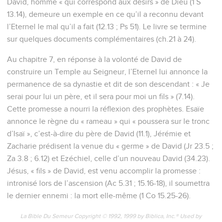
David, homme « qui correspond aux désirs » de Dieu (1 S
13.14), demeure un exemple en ce qu’il a reconnu devant
l’Eternel le mal qu’il a fait (12.13 ; Ps 51). Le livre se termine
sur quelques documents complémentaires (ch.21 à 24).
Au chapitre 7, en réponse à la volonté de David de
construire un Temple au Seigneur, l’Eternel lui annonce la
permanence de sa dynastie et dit de son descendant : « Je
serai pour lui un père, et il sera pour moi un fils » (7.14).
Cette promesse a nourri la réflexion des prophètes. Esaïe
annonce le règne du « rameau » qui « poussera sur le tronc
d’Isaï », c’est-à-dire du père de David (11.1), Jérémie et
Zacharie prédisent la venue du « germe » de David (Jr 23.5 ;
Za 3.8 ; 6.12) et Ezéchiel, celle d’un nouveau David (34.23).
Jésus, « fils » de David, est venu accomplir la promesse :
intronisé lors de l’ascension (Ac 5.31 ; 15.16-18), il soumettra
le dernier ennemi : la mort elle-même (1 Co 15.25-26).
La Bible Du Semeur Copyright © 1992, 1999 by Biblica, Inc.® Used by