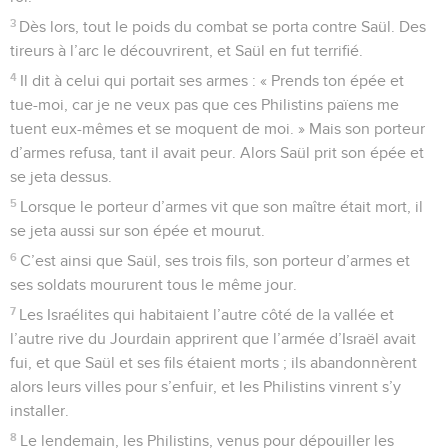
3
Dès lors, tout le poids du combat se porta contre Saül. Des
tireurs à l’arc le découvrirent, et Saül en fut terrifié.
4
Il dit à celui qui portait ses armes : « Prends ton épée et
tue-moi, car je ne veux pas que ces Philistins païens me
tuent eux-mêmes et se moquent de moi. » Mais son porteur
d’armes refusa, tant il avait peur. Alors Saül prit son épée et
se jeta dessus.
5
Lorsque le porteur d’armes vit que son maître était mort, il
se jeta aussi sur son épée et mourut.
6
C’est ainsi que Saül, ses trois fils, son porteur d’armes et
ses soldats moururent tous le même jour.
7
Les Israélites qui habitaient l’autre côté de la vallée et
l’autre rive du Jourdain apprirent que l’armée d’Israël avait
fui, et que Saül et ses fils étaient morts ; ils abandonnèrent
alors leurs villes pour s’enfuir, et les Philistins vinrent s’y
installer.
8
Le lendemain, les Philistins, venus pour dépouiller les