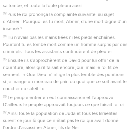
sa tombe, et toute la foule pleura aussi.
33
Puis le roi prononça la complainte suivante, au sujet
d’Abner : Pourquoi es-tu mort, Abner, d’une mort digne d’un
insensé ?
34
Tu n’avais pas les mains liées ni les pieds enchaînés.
Pourtant tu es tombé mort comme un homme surpris par des
criminels. Tous les assistants continuèrent de pleurer.
35
Ensuite ils s’approchèrent de David pour lui offrir de la
nourriture, alors qu’il faisait encore jour, mais le roi fit ce
serment : « Que Dieu m’inflige la plus terrible des punitions
si je mange un morceau de pain ou quoi que ce soit avant le
coucher du soleil ! »
36
Le peuple entier en eut connaissance et l’approuva.
D’ailleurs le peuple approuvait toujours ce que faisait le roi.
37
Ainsi toute la population de Juda et tous les Israélites
surent ce jour-là que ce n’était pas le roi qui avait donné
l’ordre d’assassiner Abner, fils de Ner.