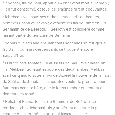
1
Ichebaal, fils de Saül, apprit qu’Abner était mort à Hébron ;
il en fut consterné, et tous les Israélites furent épouvantés.
2
Ichebaal avait sous ses ordres deux chefs de bandes,
nommés Baana et Rékab ; c’étaient les fils de Rimmon, un
Benjaminite de Beéroth. – Beéroth est considéré comme
faisant partie du territoire de Benjamin,
3
depuis que ses anciens habitants sont allés se réfugier à
Guittaïm, où leurs descendants se trouvent encore
aujourd’hui. –
4
D’autre part Jonatan, lui aussi fils de Saül, avait laissé un
fils, Mefibaal, qui était estropié des deux jambes. Mefibaal
avait cinq ans lorsque arriva de Jizréel la nouvelle de la mort
de Saül et de Jonatan ; sa nourrice voulut le prendre pour
fuir, mais dans sa hâte, elle le laissa tomber et l’enfant en
demeura estropié.
5
Rékab et Baana, les fils de Rimmon, de Beéroth, se
rendirent chez Ichebaal ; ils y arrivèrent à l’heure la plus
chaude de la journée, alors qu’il faisait la sieste.