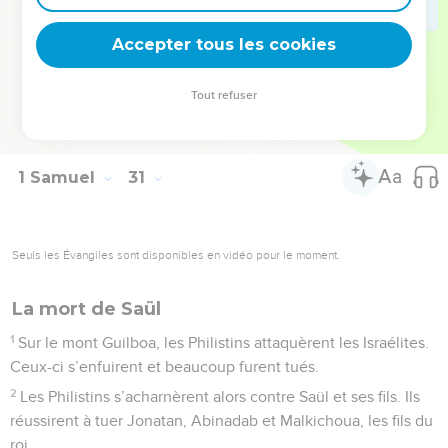
31
d’Hébron, et à ceux de toutes les localités où il était passé
Accepter tous les cookies
précédemment avec ses compagnons.
© Société biblique française – Bibli’O, 1997, avec autorisation. Pour vous procurer
Tout refuser
une Bible imprimée, rendez-vous sur www.editionsbiblio.fr
1 Samuel
31
Seuls les Évangiles sont disponibles en vidéo pour le moment.
La mort de Saül
1
Sur le mont Guilboa, les Philistins attaquèrent les Israélites.
Ceux-ci s’enfuirent et beaucoup furent tués.
2
Les Philistins s’acharnèrent alors contre Saül et ses fils. Ils
réussirent à tuer Jonatan, Abinadab et Malkichoua, les fils du
roi.