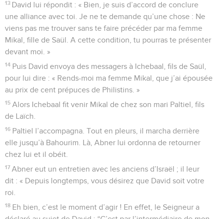
13
David lui répondit : « Bien, je suis d’accord de conclure
une alliance avec toi. Je ne te demande qu’une chose : Ne
viens pas me trouver sans te faire précéder par ma femme
Mikal, fille de Saül. A cette condition, tu pourras te présenter
devant moi. »
14
Puis David envoya des messagers à Ichebaal, fils de Saül,
pour lui dire : « Rends-moi ma femme Mikal, que j’ai épousée
au prix de cent prépuces de Philistins. »
15
Alors Ichebaal fit venir Mikal de chez son mari Paltiel, fils
de Laïch.
16
Paltiel l’accompagna. Tout en pleurs, il marcha derrière
elle jusqu’à Bahourim. Là, Abner lui ordonna de retourner
chez lui et il obéit.
17
Abner eut un entretien avec les anciens d’Israël ; il leur
dit : « Depuis longtemps, vous désirez que David soit votre
roi.
18
Eh bien, c’est le moment d’agir ! En effet, le Seigneur a
déclaré au sujet de David : “C’est par l’intermédiaire de mon