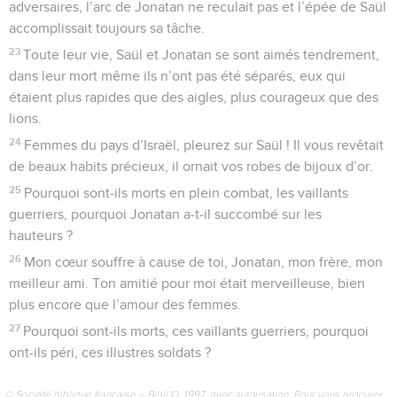
adversaires, l’arc de Jonatan ne reculait pas et l’épée de Saül
accomplissait toujours sa tâche.
23
Toute leur vie, Saül et Jonatan se sont aimés tendrement,
dans leur mort même ils n’ont pas été séparés, eux qui
étaient plus rapides que des aigles, plus courageux que des
lions.
24
Femmes du pays d’Israël, pleurez sur Saül ! Il vous revêtait
de beaux habits précieux, il ornait vos robes de bijoux d’or.
25
Pourquoi sont-ils morts en plein combat, les vaillants
guerriers, pourquoi Jonatan a-t-il succombé sur les
hauteurs ?
26
Mon cœur souffre à cause de toi, Jonatan, mon frère, mon
meilleur ami. Ton amitié pour moi était merveilleuse, bien
plus encore que l’amour des femmes.
27
Pourquoi sont-ils morts, ces vaillants guerriers, pourquoi
ont-ils péri, ces illustres soldats ?
© Société biblique française – Bibli’O, 1997, avec autorisation. Pour vous procurer