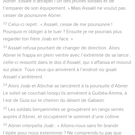
Abner. Essaie d’attraper l’un des jeunes soldats et de
t’emparer de son équipement. » Mais Assaël ne voulut pas
cesser de poursuivre Abner.
22
Celui-ci reprit : « Assaël, cesse de me poursuivre !
Pourquoi m’obliger à te tuer ? Ensuite je ne pourrais plus
regarder ton frère Joab en face. »
23
Assaël refusa pourtant de changer de direction. Alors
Abner le frappa en plein ventre avec l’extrémité de sa lance ;
celle-ci ressortit dans le dos d’Assaël, qui s’affaissa et mourut
sur place. Tous ceux qui arrivèrent à l’endroit où gisait
Assaël s’arrêtèrent.
24
Alors Joab et Abichaï se lancèrent à la poursuite d’Abner.
Le soleil se couchait lorsqu’ils arrivèrent à Guibéa-Amma, à
l’est de Guia sur le chemin du désert de Gabaon.
25
Les soldats benjaminites se groupèrent en rangs serrés
auprès d’Abner, et occupèrent le sommet d’une colline.
26
Abner interpella Joab : « Allons-nous sans fin brandir
l’épée pour nous exterminer ? Ne comprends-tu pas que