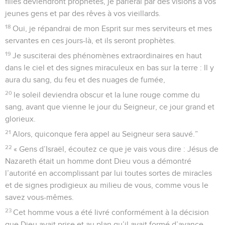
filles deviendront prophètes, je parlerai par des visions à vos
jeunes gens et par des rêves à vos vieillards.
18
Oui, je répandrai de mon Esprit sur mes serviteurs et mes
servantes en ces jours-là, et ils seront prophètes.
19
Je susciterai des phénomènes extraordinaires en haut
dans le ciel et des signes miraculeux en bas sur la terre : Il y
aura du sang, du feu et des nuages de fumée,
20
le soleil deviendra obscur et la lune rouge comme du
sang, avant que vienne le jour du Seigneur, ce jour grand et
glorieux.
21
Alors, quiconque fera appel au Seigneur sera sauvé.”
22
« Gens d’Israël, écoutez ce que je vais vous dire : Jésus de
Nazareth était un homme dont Dieu vous a démontré
l’autorité en accomplissant par lui toutes sortes de miracles
et de signes prodigieux au milieu de vous, comme vous le
savez vous-mêmes.
23
Cet homme vous a été livré conformément à la décision
que Dieu avait prise et au plan qu’il avait formé d’avance.