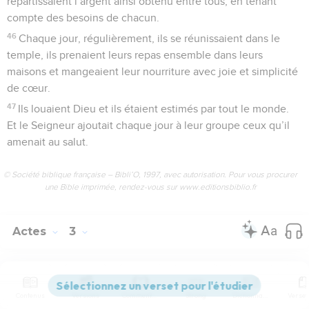
répartissaient l’argent ainsi obtenu entre tous, en tenant
compte des besoins de chacun.
46
Chaque jour, régulièrement, ils se réunissaient dans le
temple, ils prenaient leurs repas ensemble dans leurs
maisons et mangeaient leur nourriture avec joie et simplicité
de cœur.
47
Ils louaient Dieu et ils étaient estimés par tout le monde.
Et le Seigneur ajoutait chaque jour à leur groupe ceux qu’il
amenait au salut.
© Société biblique française – Bibli’O, 1997, avec autorisation. Pour vous procurer
une Bible imprimée, rendez-vous sur www.editionsbiblio.fr
Actes
3
Seuls les Évangiles sont disponibles en vidéo pour le moment.
Contenus
Versions
Commentaires
Strong
Dictionnaire