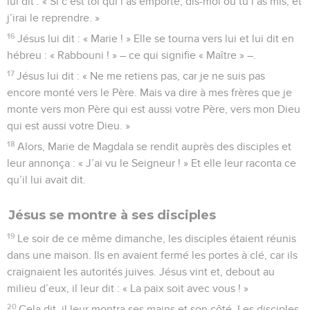
lui dit : « Si c’est toi qui l’as emporté, dis-moi où tu l’as mis, et
j’irai le reprendre. »
16
Jésus lui dit : « Marie ! » Elle se tourna vers lui et lui dit en
hébreu : « Rabbouni ! » – ce qui signifie « Maître » –.
17
Jésus lui dit : « Ne me retiens pas, car je ne suis pas
encore monté vers le Père. Mais va dire à mes frères que je
monte vers mon Père qui est aussi votre Père, vers mon Dieu
qui est aussi votre Dieu. »
18
Alors, Marie de Magdala se rendit auprès des disciples et
leur annonça : « J’ai vu le Seigneur ! » Et elle leur raconta ce
qu’il lui avait dit.
Jésus se montre à ses disciples
19
Le soir de ce même dimanche, les disciples étaient réunis
dans une maison. Ils en avaient fermé les portes à clé, car ils
craignaient les autorités juives. Jésus vint et, debout au
milieu d’eux, il leur dit : « La paix soit avec vous ! »
20
Cela dit, il leur montra ses mains et son côté. Les disciples