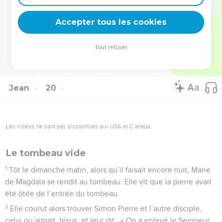
42
Comme c’était la veille du sabbat des Juifs et que le
Accepter tous les cookies
tombeau était tout proche, ils y déposèrent Jésus.
© Société biblique française – Bibli’O, 1997, avec autorisation. Pour vous procurer
Tout refuser
une Bible imprimée, rendez-vous sur www.editionsbiblio.fr
Jean
20
Les vidéos ne sont pas disponibles aux USA et C anada.
Le tombeau vide
1
Tôt le dimanche matin, alors qu’il faisait encore nuit, Marie
de Magdala se rendit au tombeau. Elle vit que la pierre avait
été ôtée de l’entrée du tombeau.
2
Elle courut alors trouver Simon Pierre et l’autre disciple,
celui qu’aimait Jésus, et leur dit : « On a enlevé le Seigneur