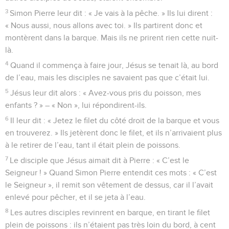
3
Simon Pierre leur dit : « Je vais à la pêche. » Ils lui dirent :
« Nous aussi, nous allons avec toi. » Ils partirent donc et
montèrent dans la barque. Mais ils ne prirent rien cette nuit-
là.
4
Quand il commença à faire jour, Jésus se tenait là, au bord
de l’eau, mais les disciples ne savaient pas que c’était lui.
5
Jésus leur dit alors : « Avez-vous pris du poisson, mes
enfants ? » – « Non », lui répondirent-ils.
6
Il leur dit : « Jetez le filet du côté droit de la barque et vous
en trouverez. » Ils jetèrent donc le filet, et ils n’arrivaient plus
à le retirer de l’eau, tant il était plein de poissons.
7
Le disciple que Jésus aimait dit à Pierre : « C’est le
Seigneur ! » Quand Simon Pierre entendit ces mots : « C’est
le Seigneur », il remit son vêtement de dessus, car il l’avait
enlevé pour pêcher, et il se jeta à l’eau.
8
Les autres disciples revinrent en barque, en tirant le filet
plein de poissons : ils n’étaient pas très loin du bord, à cent