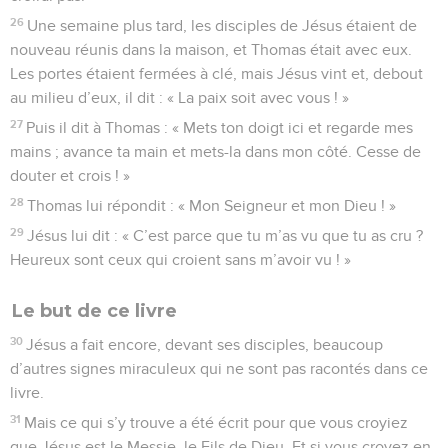
26
Une semaine plus tard, les disciples de Jésus étaient de
nouveau réunis dans la maison, et Thomas était avec eux.
Les portes étaient fermées à clé, mais Jésus vint et, debout
au milieu d’eux, il dit : « La paix soit avec vous ! »
27
Puis il dit à Thomas : « Mets ton doigt ici et regarde mes
mains ; avance ta main et mets-la dans mon côté. Cesse de
douter et crois ! »
28
Thomas lui répondit : « Mon Seigneur et mon Dieu ! »
29
Jésus lui dit : « C’est parce que tu m’as vu que tu as cru ?
Heureux sont ceux qui croient sans m’avoir vu ! »
Le but de ce livre
30
Jésus a fait encore, devant ses disciples, beaucoup
d’autres signes miraculeux qui ne sont pas racontés dans ce
livre.
31
Mais ce qui s’y trouve a été écrit pour que vous croyiez
que Jésus est le Messie, le Fils de Dieu. Et si vous croyez en