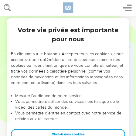
Et un autre texte dit encore : « Ils regarderont à celui qu’ils
ont transpercé. »
Français Courant
Jésus est mis dans un tombeau
Votre vie privée est importante
Jean
19
38
Après cela, Joseph, qui était d’Arimathée, demanda à
pour nous
Pilate l’autorisation d’emporter le corps de Jésus. – Joseph
était un disciple de Jésus, mais en secret parce qu’il avait
En cliquant sur le bouton « Accepter tous les cookies », vous
peur des autorités juives. – Et Pilate le lui permit. Joseph alla
acceptez que TopChrétien utilise des traceurs (comme des
donc emporter le corps de Jésus.
cookies ou l'identifiant unique de votre compte utilisateur) et
traite vos données à caractère personnel (comme vos
39
Nicodème, cet homme qui était allé trouver une fois Jésus
données de navigation et les informations renseignées dans
pendant la nuit, vint aussi et apporta environ trente kilos
votre compte utilisateur) dans les buts suivants :
d’un mélange de myrrhe et d’aloès.
40
Tous deux prirent le corps de Jésus et l’enveloppèrent de
Mesurer l'audience de notre service
Vous permettre d'utiliser des services tiers tels que de la
bandes de lin, en y mettant les huiles parfumées, comme les
vidéo, des cartes du monde…
Juifs ont coutume de le faire quand ils enterrent leurs morts.
Vous permettre d'entrer en contact avec notre service de
41
relation aux utilisateurs.
A l’endroit où l’on avait mis Jésus en croix, il y avait un
jardin, et dans ce jardin il y avait un tombeau neuf dans
lequel on n’avait jamais déposé personne.
Choisir mes cookies