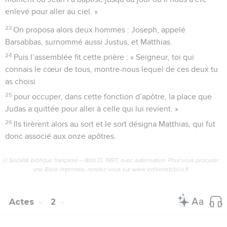
enlevé pour aller au ciel. »
23
On proposa alors deux hommes : Joseph, appelé
Barsabbas, surnommé aussi Justus, et Matthias.
24
Puis l’assemblée fit cette prière : « Seigneur, toi qui
connais le cœur de tous, montre-nous lequel de ces deux tu
as choisi
25
pour occuper, dans cette fonction d’apôtre, la place que
Judas a quittée pour aller à celle qui lui revient. »
26
Ils tirèrent alors au sort et le sort désigna Matthias, qui fut
donc associé aux onze apôtres.
© Société biblique française – Bibli’O, 1997, avec autorisation. Pour vous procurer
une Bible imprimée, rendez-vous sur www.editionsbiblio.fr
Actes
2