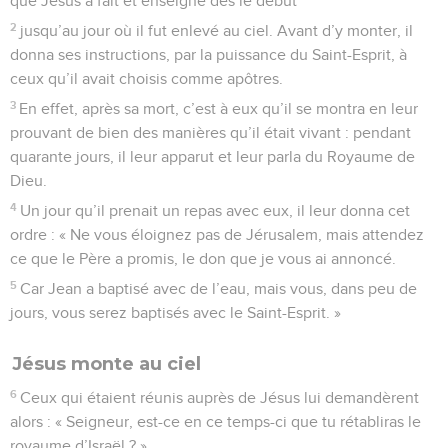
que Jésus a fait et enseigné dès le début
2
jusqu’au jour où il fut enlevé au ciel. Avant d’y monter, il
donna ses instructions, par la puissance du Saint-Esprit, à
ceux qu’il avait choisis comme apôtres.
3
En effet, après sa mort, c’est à eux qu’il se montra en leur
prouvant de bien des manières qu’il était vivant : pendant
quarante jours, il leur apparut et leur parla du Royaume de
Dieu.
4
Un jour qu’il prenait un repas avec eux, il leur donna cet
ordre : « Ne vous éloignez pas de Jérusalem, mais attendez
ce que le Père a promis, le don que je vous ai annoncé.
5
Car Jean a baptisé avec de l’eau, mais vous, dans peu de
jours, vous serez baptisés avec le Saint-Esprit. »
Jésus monte au ciel
6
Ceux qui étaient réunis auprès de Jésus lui demandèrent
alors : « Seigneur, est-ce en ce temps-ci que tu rétabliras le
royaume d’Israël ? »