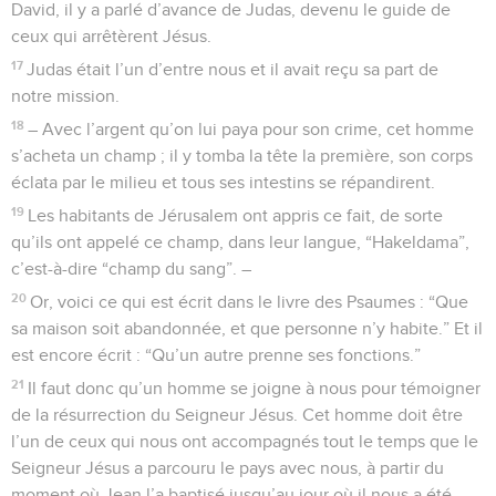
David, il y a parlé d’avance de Judas, devenu le guide de
ceux qui arrêtèrent Jésus.
17
Judas était l’un d’entre nous et il avait reçu sa part de
notre mission.
18
– Avec l’argent qu’on lui paya pour son crime, cet homme
s’acheta un champ ; il y tomba la tête la première, son corps
éclata par le milieu et tous ses intestins se répandirent.
19
Les habitants de Jérusalem ont appris ce fait, de sorte
qu’ils ont appelé ce champ, dans leur langue, “Hakeldama”,
c’est-à-dire “champ du sang”. –
20
Or, voici ce qui est écrit dans le livre des Psaumes : “Que
sa maison soit abandonnée, et que personne n’y habite.” Et il
est encore écrit : “Qu’un autre prenne ses fonctions.”
21
Il faut donc qu’un homme se joigne à nous pour témoigner
de la résurrection du Seigneur Jésus. Cet homme doit être
l’un de ceux qui nous ont accompagnés tout le temps que le
Seigneur Jésus a parcouru le pays avec nous, à partir du
moment où Jean l’a baptisé jusqu’au jour où il nous a été