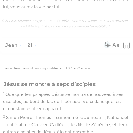
lui, vous aurez la vie par lui.
© Société biblique française – Bibli’O, 1997, avec autorisation. Pour vous procurer
une Bible imprimée, rendez-vous sur www.editionsbiblio.fr
Jean
21
Les vidéos ne sont pas disponibles aux USA et C anada.
Jésus se montre à sept disciples
1
Quelque temps après, Jésus se montra de nouveau à ses
disciples, au bord du lac de Tibériade. Voici dans quelles
circonstances il leur apparut :
2
Simon Pierre, Thomas – surnommé le Jumeau –, Nathanaël
– qui était de Cana en Galilée –, les fils de Zébédée, et deux
autres disciples de Jésus, étaient ensemble.