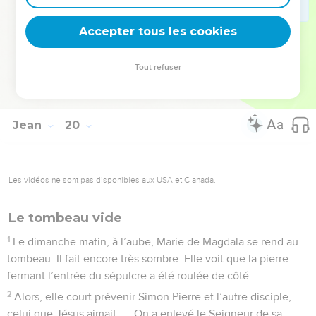
déposèrent le corps de Jésus, en toute hâte parce que
c’était le vendredi soir, c’est-à-dire, pour les Juifs, le jour de
Accepter tous les cookies
la préparation du sabbat.
Tout refuser
© 2013 - 2010 BLF Editions
Jean
20
Les vidéos ne sont pas disponibles aux USA et C anada.
Le tombeau vide
1
Le dimanche matin, à l’aube, Marie de Magdala se rend au
tombeau. Il fait encore très sombre. Elle voit que la pierre
fermant l’entrée du sépulcre a été roulée de côté.
2
Alors, elle court prévenir Simon Pierre et l’autre disciple,
celui que Jésus aimait. — On a enlevé le Seigneur de sa