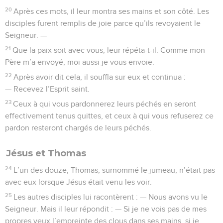
20
Après ces mots, il leur montra ses mains et son côté. Les
disciples furent remplis de joie parce qu’ils revoyaient le
Seigneur. —
21
Que la paix soit avec vous, leur répéta-t-il. Comme mon
Père m’a envoyé, moi aussi je vous envoie.
22
Après avoir dit cela, il souffla sur eux et continua :
— Recevez l’Esprit saint.
23
Ceux à qui vous pardonnerez leurs péchés en seront
effectivement tenus quittes, et ceux à qui vous refuserez ce
pardon resteront chargés de leurs péchés.
Jésus et Thomas
24
L’un des douze, Thomas, surnommé le jumeau, n’était pas
avec eux lorsque Jésus était venu les voir.
25
Les autres disciples lui racontèrent : — Nous avons vu le
Seigneur. Mais il leur répondit : — Si je ne vois pas de mes
propres yeux l’empreinte des clous dans ses mains, si je