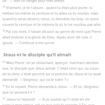
dit : — Sois un berger pour mes brebis.
18
Vraiment, je te l’assure : quand tu étais plus jeune, tu
mettais toi-même ta ceinture et tu allais où tu voulais, mais
quand tu seras devenu vieux, tu étendras les bras, un autre
nouera ta ceinture et te mènera là où tu ne voudras pas aller.
19
Par ces mots, il faisait allusion au genre de mort que Pierre
allait endurer à la gloire de Dieu. Après avoir dit cela, il
ajouta : — Continue à me suivre.
Jésus et le disciple qu'il aimait
20
Mais Pierre, en se retournant, aperçut, marchant derrière
eux, le disciple que Jésus aimait. C’était celui qui, au cours
de la cène, s’était penché sur la poitrine de Jésus et lui avait
demandé : « Seigneur, qui va te trahir ? »
21
En le voyant, Pierre demanda à Jésus : — Et lui, Seigneur,
que lui arrivera-t-il ?
22
Jésus lui répondit : — Si je voulais qu’il reste en vie
jusqu’à mon retour, est-ce que cela te regarde ? Toi, suis-