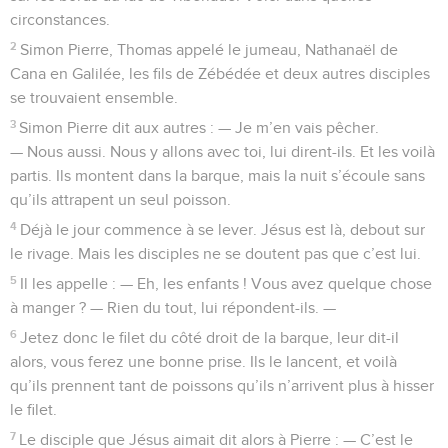
circonstances.
2
Simon Pierre, Thomas appelé le jumeau, Nathanaël de
Cana en Galilée, les fils de Zébédée et deux autres disciples
se trouvaient ensemble.
3
Simon Pierre dit aux autres : — Je m’en vais pêcher.
— Nous aussi. Nous y allons avec toi, lui dirent-ils. Et les voilà
partis. Ils montent dans la barque, mais la nuit s’écoule sans
qu’ils attrapent un seul poisson.
4
Déjà le jour commence à se lever. Jésus est là, debout sur
le rivage. Mais les disciples ne se doutent pas que c’est lui.
5
Il les appelle : — Eh, les enfants ! Vous avez quelque chose
à manger ? — Rien du tout, lui répondent-ils. —
6
Jetez donc le filet du côté droit de la barque, leur dit-il
alors, vous ferez une bonne prise. Ils le lancent, et voilà
qu’ils prennent tant de poissons qu’ils n’arrivent plus à hisser
le filet.
7
Le disciple que Jésus aimait dit alors à Pierre : — C’est le