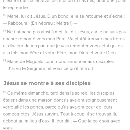
c’est toi qui l’as enlevé, dis-moi où tu l’as mis, pour que j’aille
le reprendre. —
16
Marie, lui dit Jésus. D’un bond, elle se retourne et s’écrie :
— Rabbouni ! (En hébreu : Maître !) —
17
Ne t’attache pas ainsi à moi, lui dit Jésus, car je ne suis pas
encore remonté vers mon Père. Va plutôt trouver mes frères
et dis-leur de ma part que je vais remonter vers celui qui est
à la fois mon Père et votre Père, mon Dieu et votre Dieu.
18
Marie de Magdala court donc annoncer aux disciples :
— J’ai vu le Seigneur, et voici ce qu’il m’a dit.
Jésus se montre à ses disciples
19
Ce même dimanche, tard dans la soirée, les disciples
étaient dans une maison dont ils avaient soigneusement
verrouillé les portes, parce qu’ils avaient peur de leurs
compatriotes. Jésus survint. Tout à coup, il se trouvait là,
debout au milieu d’eux. Il leur dit : — Que la paix soit avec
vous.