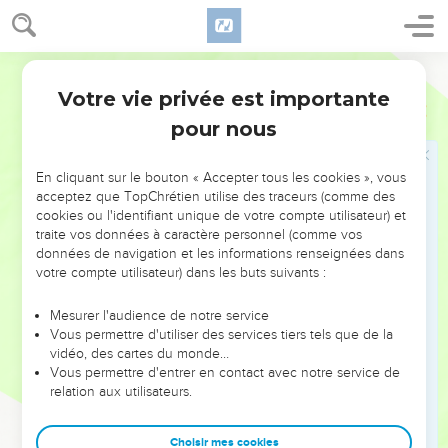
Jésus est mis dans un tombeau
38
Après ces événements, Joseph d’Arimathée alla
Parole Vivante
demander à Pilate la permission d’enlever le corps de Jésus.
Votre vie privée est importante
Jean
19
Il était aussi disciple du Seigneur, mais s’en cachait par peur
pour nous
des autorités religieuses. Pilate y consentit. Joseph alla donc
détacher le corps (de la croix) et l’emporta.
En cliquant sur le bouton « Accepter tous les cookies », vous
39
Nicodème survint également. C’était lui qui, au
acceptez que TopChrétien utilise des traceurs (comme des
commencement, était allé trouver Jésus de nuit. Il apportait
cookies ou l'identifiant unique de votre compte utilisateur) et
environ trente kilos d’un mélange de myrrhe et d’aloès.
traite vos données à caractère personnel (comme vos
données de navigation et les informations renseignées dans
40
Tous deux prirent donc le corps de Jésus et
votre compte utilisateur) dans les buts suivants :
l’enveloppèrent de bandes de lin en les saupoudrant
d’aromates, comme il est d’usage chez les Juifs d’ensevelir
Mesurer l'audience de notre service
les morts.
Vous permettre d'utiliser des services tiers tels que de la
vidéo, des cartes du monde…
41
Non loin de l’endroit où Jésus avait été crucifié, il y avait
Vous permettre d'entrer en contact avec notre service de
un jardin dans lequel se trouvait un tombeau neuf où
relation aux utilisateurs.
personne n’avait encore été enseveli.
42
C’est donc là, dans cette tombe toute proche, qu’ils
Choisir mes cookies