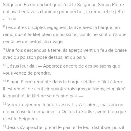
Seigneur. En entendant que c’est le Seigneur, Simon Pierre
qui avait enlevé sa tunique pour pêcher, la remet et se jette
à l’eau.
8
Les autres disciples regagnent la rive avec la barque, en
remorquant le filet plein de poissons, car ils ne sont qu’à une
centaine de mètres du rivage.
9
Une fois descendus à terre, ils aperçoivent un feu de braise
avec du poisson posé dessus, et du pain.
10
Jésus leur dit : — Apportez encore de ces poissons que
vous venez de prendre.
11
Simon Pierre remonte dans la barque et tire le filet à terre.
Il est rempli de cent cinquante-trois gros poissons, et malgré
la quantité, le filet ne se déchire pas. —
12
Venez déjeuner, leur dit Jésus. Ils s’assoient, mais aucun
d’eux n’ose lui demander : « Qui es-tu ? » Ils savent bien que
c’est le Seigneur.
13
Jésus s’approche, prend le pain et le leur distribue, puis il