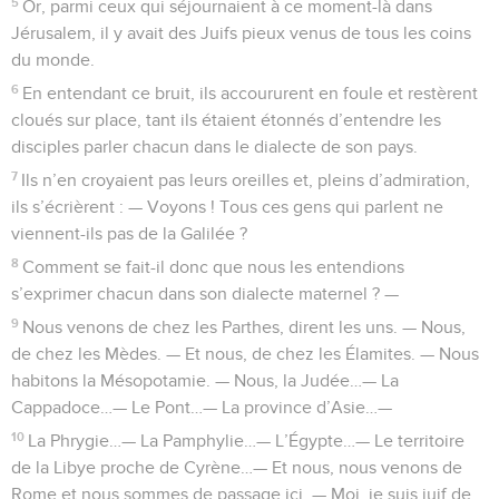
5
Or, parmi ceux qui séjournaient à ce moment-là dans
Jérusalem, il y avait des Juifs pieux venus de tous les coins
du monde.
6
En entendant ce bruit, ils accoururent en foule et restèrent
cloués sur place, tant ils étaient étonnés d’entendre les
disciples parler chacun dans le dialecte de son pays.
7
Ils n’en croyaient pas leurs oreilles et, pleins d’admiration,
ils s’écrièrent : — Voyons ! Tous ces gens qui parlent ne
viennent-ils pas de la Galilée ?
8
Comment se fait-il donc que nous les entendions
s’exprimer chacun dans son dialecte maternel ? —
9
Nous venons de chez les Parthes, dirent les uns. — Nous,
de chez les Mèdes. — Et nous, de chez les Élamites. — Nous
habitons la Mésopotamie. — Nous, la Judée…— La
Cappadoce…— Le Pont…— La province d’Asie…—
10
La Phrygie…— La Pamphylie…— L’Égypte…— Le territoire
de la Libye proche de Cyrène…— Et nous, nous venons de
Rome et nous sommes de passage ici. — Moi, je suis juif de