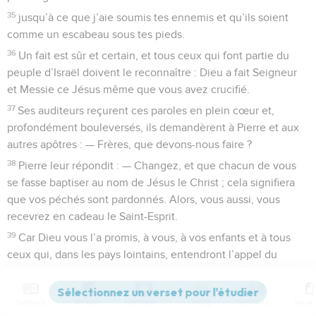
35
jusqu’à ce que j’aie soumis tes ennemis et qu’ils soient
comme un escabeau sous tes pieds.
36
Un fait est sûr et certain, et tous ceux qui font partie du
peuple d’Israël doivent le reconnaître : Dieu a fait Seigneur
et Messie ce Jésus même que vous avez crucifié.
37
Ses auditeurs reçurent ces paroles en plein cœur et,
profondément bouleversés, ils demandèrent à Pierre et aux
autres apôtres : — Frères, que devons-nous faire ?
38
Pierre leur répondit : — Changez, et que chacun de vous
se fasse baptiser au nom de Jésus le Christ ; cela signifiera
que vos péchés sont pardonnés. Alors, vous aussi, vous
recevrez en cadeau le Saint-Esprit.
39
Car Dieu vous l’a promis, à vous, à vos enfants et à tous
ceux qui, dans les pays lointains, entendront l’appel du
Seigneur notre Dieu qui leur demande de venir à lui.
40
Pierre continuait, avec instance, à leur parler pour les
Contenus
Versions
Commentaires
Strong
Dictionnaire
persuader, il les encourageait de façon pressante, leur