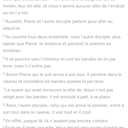
tombe, leur dit-elle, et nous n’avons aucune idée de l’endroit
où on l’a mis.
3
Aussitôt, Pierre et l’autre disciple partent pour aller au
sépulcre.
4
Ils courent tous deux ensemble, mais l’autre disciple, plus
rapide que Pierre, le distance et parvient le premier au
tombeau.
5
Il se penche vers l’intérieur et voit les bandes de lin par
terre, mais il n’entre pas.
6
Simon Pierre qui le suit arrive à son tour. Il pénètre dans le
caveau et considère les bandes posées là par terre.
7
Le suaire qui avait recouvert la tête de Jésus n’est pas
rangé avec les bandes, il est enroulé à part, à sa place.
8
Alors, l’autre disciple, celui qui est arrivé le premier, entre à
son tour dans le caveau. Il voit tout et il croit.
9
En effet, jusque-là, ils n’avaient pas encore compris
l’Écriture d’après laquelle Jésus devait ressusciter d’entre les