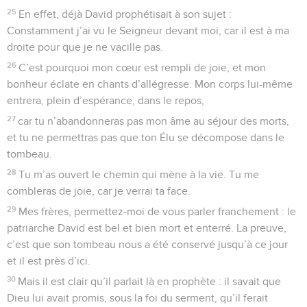
25
En effet, déjà David prophétisait à son sujet :
Constamment j’ai vu le Seigneur devant moi, car il est à ma
droite pour que je ne vacille pas.
26
C’est pourquoi mon cœur est rempli de joie, et mon
bonheur éclate en chants d’allégresse. Mon corps lui-même
entrera, plein d’espérance, dans le repos,
27
car tu n’abandonneras pas mon âme au séjour des morts,
et tu ne permettras pas que ton Élu se décompose dans le
tombeau.
28
Tu m’as ouvert le chemin qui mène à la vie. Tu me
combleras de joie, car je verrai ta face.
29
Mes frères, permettez-moi de vous parler franchement : le
patriarche David est bel et bien mort et enterré. La preuve,
c’est que son tombeau nous a été conservé jusqu’à ce jour
et il est près d’ici.
30
Mais il est clair qu’il parlait là en prophète : il savait que
Dieu lui avait promis, sous la foi du serment, qu’il ferait