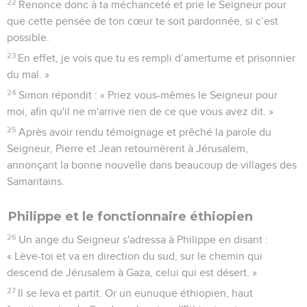
22
Renonce donc à ta méchanceté et prie le Seigneur pour
que cette pensée de ton cœur te soit pardonnée, si c’est
possible.
23
En effet, je vois que tu es rempli d’amertume et prisonnier
du mal. »
24
Simon répondit : « Priez vous-mêmes le Seigneur pour
moi, afin qu'il ne m'arrive rien de ce que vous avez dit. »
25
Après avoir rendu témoignage et prêché la parole du
Seigneur, Pierre et Jean retournèrent à Jérusalem,
annonçant la bonne nouvelle dans beaucoup de villages des
Samaritains.
Philippe et le fonctionnaire éthiopien
26
Un ange du Seigneur s'adressa à Philippe en disant :
« Lève-toi et va en direction du sud, sur le chemin qui
descend de Jérusalem à Gaza, celui qui est désert. »
27
Il se leva et partit. Or un eunuque éthiopien, haut