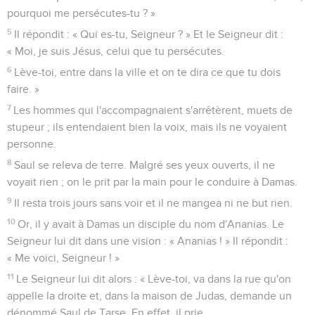
pourquoi me persécutes-tu ? »
5
Il répondit : « Qui es-tu, Seigneur ? » Et le Seigneur dit :
« Moi, je suis Jésus, celui que tu persécutes.
6
Lève-toi, entre dans la ville et on te dira ce que tu dois
faire. »
7
Les hommes qui l'accompagnaient s'arrêtèrent, muets de
stupeur ; ils entendaient bien la voix, mais ils ne voyaient
personne.
8
Saul se releva de terre. Malgré ses yeux ouverts, il ne
voyait rien ; on le prit par la main pour le conduire à Damas.
9
Il resta trois jours sans voir et il ne mangea ni ne but rien.
10
Or, il y avait à Damas un disciple du nom d'Ananias. Le
Seigneur lui dit dans une vision : « Ananias ! » Il répondit :
« Me voici, Seigneur ! »
11
Le Seigneur lui dit alors : « Lève-toi, va dans la rue qu'on
appelle la droite et, dans la maison de Judas, demande un
dénommé Saul de Tarse. En effet, il prie