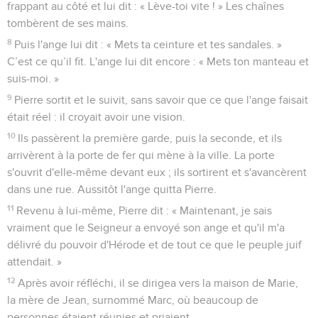
frappant au côté et lui dit : « Lève-toi vite ! » Les chaînes
tombèrent de ses mains.
8
Puis l'ange lui dit : « Mets ta ceinture et tes sandales. »
C’est ce qu’il fit. L'ange lui dit encore : « Mets ton manteau et
suis-moi. »
9
Pierre sortit et le suivit, sans savoir que ce que l'ange faisait
était réel : il croyait avoir une vision.
10
Ils passèrent la première garde, puis la seconde, et ils
arrivèrent à la porte de fer qui mène à la ville. La porte
s'ouvrit d'elle-même devant eux ; ils sortirent et s'avancèrent
dans une rue. Aussitôt l'ange quitta Pierre.
11
Revenu à lui-même, Pierre dit : « Maintenant, je sais
vraiment que le Seigneur a envoyé son ange et qu'il m'a
délivré du pouvoir d'Hérode et de tout ce que le peuple juif
attendait. »
12
Après avoir réfléchi, il se dirigea vers la maison de Marie,
la mère de Jean, surnommé Marc, où beaucoup de
personnes étaient réunies et priaient.