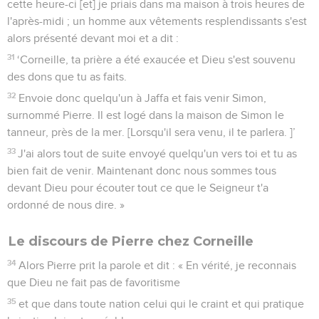
cette heure-ci [et] je priais dans ma maison à trois heures de
l'après-midi ; un homme aux vêtements resplendissants s'est
alors présenté devant moi et a dit :
31
‘Corneille, ta prière a été exaucée et Dieu s'est souvenu
des dons que tu as faits.
32
Envoie donc quelqu'un à Jaffa et fais venir Simon,
surnommé Pierre. Il est logé dans la maison de Simon le
tanneur, près de la mer. [Lorsqu'il sera venu, il te parlera. ]’
33
J'ai alors tout de suite envoyé quelqu'un vers toi et tu as
bien fait de venir. Maintenant donc nous sommes tous
devant Dieu pour écouter tout ce que le Seigneur t'a
ordonné de nous dire. »
Le discours de Pierre chez Corneille
34
Alors Pierre prit la parole et dit : « En vérité, je reconnais
que Dieu ne fait pas de favoritisme
35
et que dans toute nation celui qui le craint et qui pratique