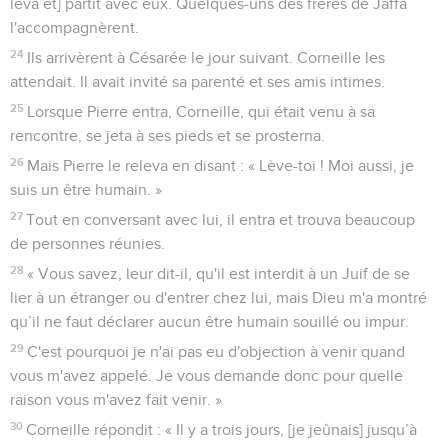
leva et] partit avec eux. Quelques-uns des frères de Jaffa
l'accompagnèrent.
24
Ils arrivèrent à Césarée le jour suivant. Corneille les
attendait. Il avait invité sa parenté et ses amis intimes.
25
Lorsque Pierre entra, Corneille, qui était venu à sa
rencontre, se jeta à ses pieds et se prosterna.
26
Mais Pierre le releva en disant : « Lève-toi ! Moi aussi, je
suis un être humain. »
27
Tout en conversant avec lui, il entra et trouva beaucoup
de personnes réunies.
28
« Vous savez, leur dit-il, qu'il est interdit à un Juif de se
lier à un étranger ou d'entrer chez lui, mais Dieu m'a montré
qu’il ne faut déclarer aucun être humain souillé ou impur.
29
C'est pourquoi je n'ai pas eu d'objection à venir quand
vous m'avez appelé. Je vous demande donc pour quelle
raison vous m'avez fait venir. »
30
Corneille répondit : « Il y a trois jours, [je jeûnais] jusqu’à