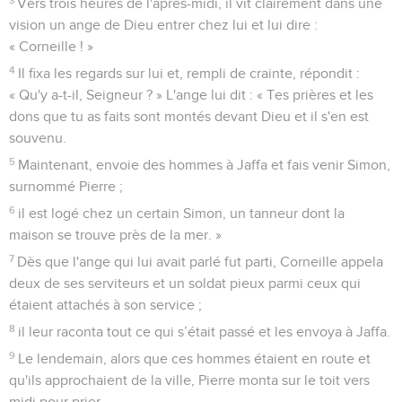
Vers trois heures de l'après-midi, il vit clairement dans une
vision un ange de Dieu entrer chez lui et lui dire :
« Corneille ! »
4
Il fixa les regards sur lui et, rempli de crainte, répondit :
« Qu'y a-t-il, Seigneur ? » L'ange lui dit : « Tes prières et les
dons que tu as faits sont montés devant Dieu et il s'en est
souvenu.
5
Maintenant, envoie des hommes à Jaffa et fais venir Simon,
surnommé Pierre ;
6
il est logé chez un certain Simon, un tanneur dont la
maison se trouve près de la mer. »
7
Dès que l'ange qui lui avait parlé fut parti, Corneille appela
deux de ses serviteurs et un soldat pieux parmi ceux qui
étaient attachés à son service ;
8
il leur raconta tout ce qui s’était passé et les envoya à Jaffa.
9
Le lendemain, alors que ces hommes étaient en route et
qu'ils approchaient de la ville, Pierre monta sur le toit vers
midi pour prier.