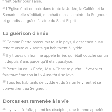
firent partir pour Tarse.
31
L'Eglise était en paix dans toute la Judée, la Galilée et la
Samarie ; elle s'édifiait, marchait dans la crainte du Seigneur
et grandissait grâce à l'aide du Saint-Esprit.
La guérison d'Énée
32
Comme Pierre parcourait tout le pays, il descendit aussi
rendre visite aux saints qui habitaient à Lydde.
33
Il y trouva un homme appelé Enée, qui était couché sur un
lit depuis 8 ans parce qu’il était paralysé.
34
Pierre lui dit : « Enée, Jésus-Christ te guérit. Lève-toi et
fais toi-même ton lit ! » Aussitôt il se leva.
35
Tous les habitants de Lydde et du Saron le virent et se
convertirent au Seigneur.
Dorcas est ramenée à la vie
36
Il y avait à Jaffa, parmi les disciples, une femme appelée