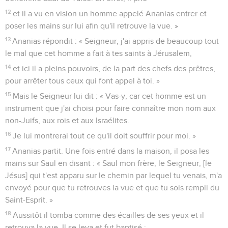
12
et il a vu en vision un homme appelé Ananias entrer et
poser les mains sur lui afin qu'il retrouve la vue. »
13
Ananias répondit : « Seigneur, j'ai appris de beaucoup tout
le mal que cet homme a fait à tes saints à Jérusalem,
14
et ici il a pleins pouvoirs, de la part des chefs des prêtres,
pour arrêter tous ceux qui font appel à toi. »
15
Mais le Seigneur lui dit : « Vas-y, car cet homme est un
instrument que j'ai choisi pour faire connaître mon nom aux
non-Juifs, aux rois et aux Israélites.
16
Je lui montrerai tout ce qu'il doit souffrir pour moi. »
17
Ananias partit. Une fois entré dans la maison, il posa les
mains sur Saul en disant : « Saul mon frère, le Seigneur, [le
Jésus] qui t'est apparu sur le chemin par lequel tu venais, m'a
envoyé pour que tu retrouves la vue et que tu sois rempli du
Saint-Esprit. »
18
Aussitôt il tomba comme des écailles de ses yeux et il
retrouva la vue. Il se leva et fut baptisé ;