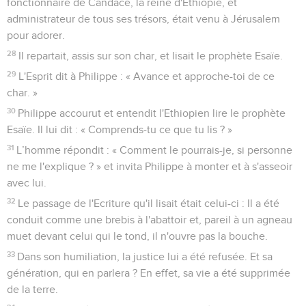
fonctionnaire de Candace, la reine d'Ethiopie, et
administrateur de tous ses trésors, était venu à Jérusalem
pour adorer.
28
Il repartait, assis sur son char, et lisait le prophète Esaïe.
29
L'Esprit dit à Philippe : « Avance et approche-toi de ce
char. »
30
Philippe accourut et entendit l'Ethiopien lire le prophète
Esaïe. Il lui dit : « Comprends-tu ce que tu lis ? »
31
L’homme répondit : « Comment le pourrais-je, si personne
ne me l'explique ? » et invita Philippe à monter et à s'asseoir
avec lui.
32
Le passage de l'Ecriture qu'il lisait était celui-ci : Il a été
conduit comme une brebis à l'abattoir et, pareil à un agneau
muet devant celui qui le tond, il n'ouvre pas la bouche.
33
Dans son humiliation, la justice lui a été refusée. Et sa
génération, qui en parlera ? En effet, sa vie a été supprimée
de la terre.