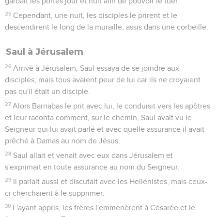
gardait les portes jour et nuit afin de pouvoir le tuer.
25
Cependant, une nuit, les disciples le prirent et le
descendirent le long de la muraille, assis dans une corbeille.
Saul à Jérusalem
26
Arrivé à Jérusalem, Saul essaya de se joindre aux
disciples, mais tous avaient peur de lui car ils ne croyaient
pas qu'il était un disciple.
27
Alors Barnabas le prit avec lui, le conduisit vers les apôtres
et leur raconta comment, sur le chemin, Saul avait vu le
Seigneur qui lui avait parlé et avec quelle assurance il avait
prêché à Damas au nom de Jésus.
28
Saul allait et venait avec eux dans Jérusalem et
s'exprimait en toute assurance au nom du Seigneur.
29
Il parlait aussi et discutait avec les Hellénistes, mais ceux-
ci cherchaient à le supprimer.
30
L'ayant appris, les frères l'emmenèrent à Césarée et le