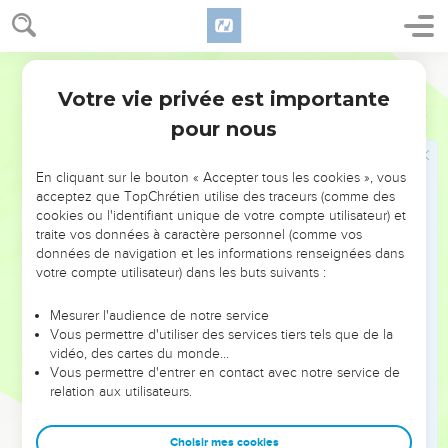
venue du Juste, et c'est lui que vous avez fait maintenant
arrêter et dont vous êtes devenus les meurtriers,
53
vous qui avez reçu la loi par l'intermédiaire des anges et
Segond 21
qui ne l'avez pas gardée ! »
Votre vie privée est importante
Actes
7
pour nous
La mort d'Étienne
54
En entendant ces paroles, ils avaient le cœur plein de
En cliquant sur le bouton « Accepter tous les cookies », vous
rage et ils grinçaient des dents contre lui.
acceptez que TopChrétien utilise des traceurs (comme des
55
cookies ou l'identifiant unique de votre compte utilisateur) et
Mais Etienne, rempli du Saint-Esprit, fixa les regards vers
traite vos données à caractère personnel (comme vos
le ciel et vit la gloire de Dieu et Jésus debout à la droite de
données de navigation et les informations renseignées dans
Dieu.
votre compte utilisateur) dans les buts suivants :
56
Il dit : « Je vois le ciel ouvert et le Fils de l'homme debout
Mesurer l'audience de notre service
à la droite de Dieu. »
Vous permettre d'utiliser des services tiers tels que de la
57
Ils poussèrent alors de grands cris en se bouchant les
vidéo, des cartes du monde…
Vous permettre d'entrer en contact avec notre service de
oreilles, se précipitèrent tous ensemble sur lui,
relation aux utilisateurs.
58
le traînèrent à l’extérieur de la ville et se mirent à le
lapider. Les témoins avaient déposé leurs vêtements aux
Choisir mes cookies