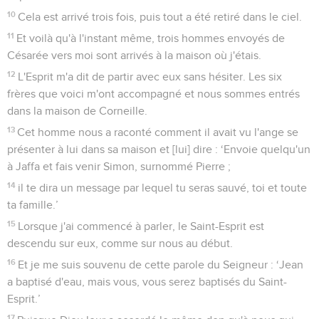
10
Cela est arrivé trois fois, puis tout a été retiré dans le ciel.
11
Et voilà qu'à l'instant même, trois hommes envoyés de
Césarée vers moi sont arrivés à la maison où j'étais.
12
L'Esprit m'a dit de partir avec eux sans hésiter. Les six
frères que voici m'ont accompagné et nous sommes entrés
dans la maison de Corneille.
13
Cet homme nous a raconté comment il avait vu l'ange se
présenter à lui dans sa maison et [lui] dire : ‘Envoie quelqu'un
à Jaffa et fais venir Simon, surnommé Pierre ;
14
il te dira un message par lequel tu seras sauvé, toi et toute
ta famille.’
15
Lorsque j'ai commencé à parler, le Saint-Esprit est
descendu sur eux, comme sur nous au début.
16
Et je me suis souvenu de cette parole du Seigneur : ‘Jean
a baptisé d'eau, mais vous, vous serez baptisés du Saint-
Esprit.’
17