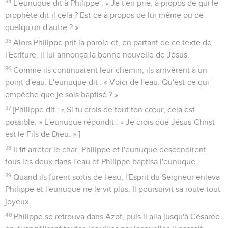
34
L'eunuque dit à Philippe : « Je t'en prie, à propos de qui le
prophète dit-il cela ? Est-ce à propos de lui-même ou de
quelqu'un d'autre ? »
35
Alors Philippe prit la parole et, en partant de ce texte de
l'Ecriture, il lui annonça la bonne nouvelle de Jésus.
36
Comme ils continuaient leur chemin, ils arrivèrent à un
point d'eau. L'eunuque dit : « Voici de l'eau. Qu'est-ce qui
empêche que je sois baptisé ? »
37
[Philippe dit : « Si tu crois de tout ton cœur, cela est
possible. » L'eunuque répondit : « Je crois que Jésus-Christ
est le Fils de Dieu. » ]
38
Il fit arrêter le char. Philippe et l'eunuque descendirent
tous les deux dans l'eau et Philippe baptisa l'eunuque.
39
Quand ils furent sortis de l'eau, l'Esprit du Seigneur enleva
Philippe et l'eunuque ne le vit plus. Il poursuivit sa route tout
joyeux.
40
Philippe se retrouva dans Azot, puis il alla jusqu'à Césarée