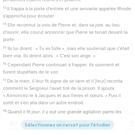
13
Il frappa à la porte d'entrée et une servante appelée Rhode
s'approcha pour écouter.
14
Elle reconnut la voix de Pierre et, dans sa joie, au lieu
d'ouvrir, elle courut annoncer que Pierre se tenait devant la
porte.
15
Ils lui dirent : « Tu es folle », mais elle soutenait que c'était
bien vrai. Ils dirent alors : « C'est son ange. »
16
Cependant Pierre continuait à frapper. Ils ouvrirent et
furent stupéfaits de le voir.
17
De la main, il leur fit signe de se taire et il [leur] raconta
comment le Seigneur l'avait tiré de la prison. Il ajouta :
« Annoncez-le à Jacques et aux frères et sœurs. » Puis il
sortit et s'en alla dans un autre endroit.
18
Quand il fit jour, il y eut une grande agitation parmi les
soldats : qu’était donc devenu Pierre ?
19
Hérode le fit rechercher, mais on ne le trouva pas. Il
Contenus
Versions
Commentaires
Strong
Dictionnaire