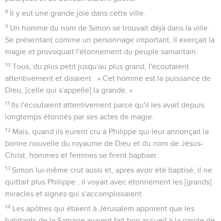
8
Il y eut une grande joie dans cette ville.
9
Un homme du nom de Simon se trouvait déjà dans la ville.
Se présentant comme un personnage important, il exerçait la
magie et provoquait l'étonnement du peuple samaritain.
10
Tous, du plus petit jusqu'au plus grand, l'écoutaient
attentivement et disaient : « Cet homme est la puissance de
Dieu, [celle qui s'appelle] la grande. »
11
Ils l'écoutaient attentivement parce qu'il les avait depuis
longtemps étonnés par ses actes de magie.
12
Mais, quand ils eurent cru à Philippe qui leur annonçait la
bonne nouvelle du royaume de Dieu et du nom de Jésus-
Christ, hommes et femmes se firent baptiser.
13
Simon lui-même crut aussi et, après avoir été baptisé, il ne
quittait plus Philippe ; il voyait avec étonnement les [grands]
miracles et signes qui s'accomplissaient.
14
Les apôtres qui étaient à Jérusalem apprirent que les
habitants de la Samarie avaient fait bon accueil à la parole de