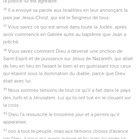
la justice lui est agréable.
36
Il a envoyé sa parole aux Israélites en leur annonçant la
paix par Jésus-Christ, qui est le Seigneur de tous.
37
Vous savez ce qui est arrivé dans toute la Judée, après
avoir commencé en Galilée suite au baptême que Jean a
prêché.
38
Vous savez comment Dieu a déversé une onction de
Saint-Esprit et de puissance sur Jésus de Nazareth, qui allait
de lieu en lieu en faisant le bien et en guérissant tous ceux
qui étaient sous la domination du diable, parce que Dieu
était avec lui.
39
Nous sommes témoins de tout ce qu'il a fait dans le pays
des Juifs et à Jérusalem. Lui qu’ils ont tué en le clouant sur
la croix,
40
Dieu l'a ressuscité le troisième jour et a permis qu’il
apparaisse,
41
non à tout le peuple, mais aux témoins choisis d'avance
par Dieu, à nous qui avons mangé et bu avec lui après sa