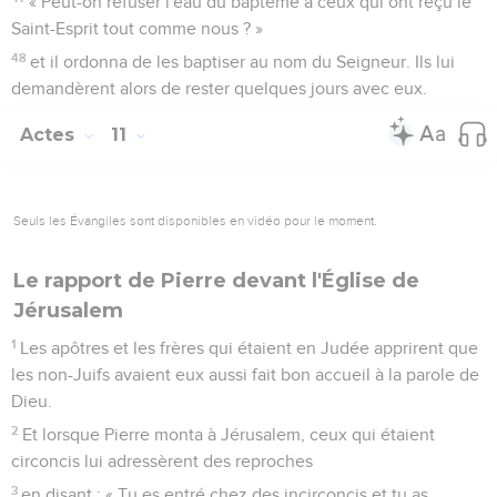
« Peut-on refuser l'eau du baptême à ceux qui ont reçu le
Saint-Esprit tout comme nous ? »
48
et il ordonna de les baptiser au nom du Seigneur. Ils lui
demandèrent alors de rester quelques jours avec eux.
Actes
11
Seuls les Évangiles sont disponibles en vidéo pour le moment.
Le rapport de Pierre devant l'Église de
Jérusalem
1
Les apôtres et les frères qui étaient en Judée apprirent que
les non-Juifs avaient eux aussi fait bon accueil à la parole de
Dieu.
2
Et lorsque Pierre monta à Jérusalem, ceux qui étaient
circoncis lui adressèrent des reproches
3
en disant : « Tu es entré chez des incirconcis et tu as