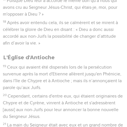
Puisque Dieu leur a accordé le même don qu'à nous qui
avons cru au Seigneur Jésus-Christ, qui étais-je, moi, pour
m'opposer à Dieu ? »
18
Après avoir entendu cela, ils se calmèrent et se mirent à
célébrer la gloire de Dieu en disant : « Dieu a donc aussi
accordé aux non-Juifs la possibilité de changer d’attitude
afin d’avoir la vie. »
L'Église d'Antioche
19
Ceux qui avaient été dispersés lors de la persécution
survenue après la mort d'Etienne allèrent jusqu'en Phénicie,
dans l'île de Chypre et à Antioche ; mais ils n’annonçaient la
parole qu’aux Juifs.
20
Cependant, certains d'entre eux, qui étaient originaires de
Chypre et de Cyrène, vinrent à Antioche et s'adressèrent
[aussi] aux non-Juifs pour leur annoncer la bonne nouvelle
du Seigneur Jésus.
21
La main du Seigneur était avec eux et un grand nombre de