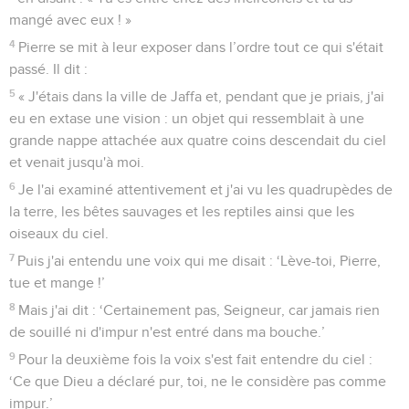
mangé avec eux ! »
4
Pierre se mit à leur exposer dans l’ordre tout ce qui s'était
passé. Il dit :
5
« J'étais dans la ville de Jaffa et, pendant que je priais, j'ai
eu en extase une vision : un objet qui ressemblait à une
grande nappe attachée aux quatre coins descendait du ciel
et venait jusqu'à moi.
6
Je l'ai examiné attentivement et j'ai vu les quadrupèdes de
la terre, les bêtes sauvages et les reptiles ainsi que les
oiseaux du ciel.
7
Puis j'ai entendu une voix qui me disait : ‘Lève-toi, Pierre,
tue et mange !’
8
Mais j'ai dit : ‘Certainement pas, Seigneur, car jamais rien
de souillé ni d'impur n'est entré dans ma bouche.’
9
Pour la deuxième fois la voix s'est fait entendre du ciel :
‘Ce que Dieu a déclaré pur, toi, ne le considère pas comme
impur.’