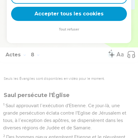
pieds d'un jeune homme appelé Saul.
59
Ils jetaient des pierres à Etienne qui priait et disait :
Accepter tous les cookies
« Seigneur Jésus, accueille mon esprit ! »
60
Puis il se mit à genoux et s'écria d'une voix forte :
Tout refuser
« Seigneur, ne les charge pas de ce péché ! » Après avoir dit
cela, il s'endormit.
Actes
8
Seuls les Évangiles sont disponibles en vidéo pour le moment.
Saul persécute l'Église
1
Saul approuvait l’exécution d'Etienne. Ce jour-là, une
grande persécution éclata contre l'Eglise de Jérusalem et
tous, à l’exception des apôtres, se dispersèrent dans les
diverses régions de Judée et de Samarie.
2
Des hommes pieux enterrèrent Etienne et le pleurèrent