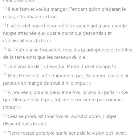
10
Il eut faim et voulut manger. Pendant qu'on préparait le
repas, il tomba en extase.
11
Il vit le ciel ouvert et un objet ressemblant à une grande
nappe attachée aux quatre coins qui descendait et
s'abaissait vers la terre.
12
A l'intérieur se trouvaient tous les quadrupèdes et reptiles
de la terre ainsi que les oiseaux du ciel.
13
Une voix lui dit : « Lève-toi, Pierre, tue et mange ! »
14
Mais Pierre dit : « Certainement pas, Seigneur, car je n'ai
jamais rien mangé de souillé ni d'impur. »
15
A nouveau, pour la deuxième fois, la voix lui parla : « Ce
que Dieu a déclaré pur, toi, ne le considère pas comme
impur ! »
16
Cela se produisit trois fois et, aussitôt après, l'objet
disparut dans le ciel.
17
Pierre restait perplexe sur le sens de la vision qu'il avait