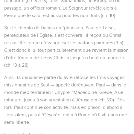
rencontre (ch. 8 à 13) : des *Samaritains, un Ethiopien de
passage, un officier romain. Le Seigneur révèle alors à
Pierre que le salut est aussi pour les non-Juifs (ch. 10).
Sur le chemin de Damas un *pharisien, Saul de Tarse,
persécuteur de l’Eglise, s’est converti ; il reçoit du Christ
ressuscité l’ordre d’évangéliser les nations païennes (9.5).
C’est donc à lui tout particulièrement que revient la mission
d’être témoin de Jésus-Christ « jusqu’au bout du monde »
(ch. 13 à 28).
Ainsi, la deuxième partie du livre retrace les trois voyages
missionnaires de Saul — appelé dorénavant Paul — dans le
monde méditerranéen : Chypre, *Macédoine, Grèce, Asie
mineure, jusqu’à son arrestation à Jérusalem (ch. 20). Dès
lors, Paul continue son activité, mais en prison, d’abord à
Jérusalem, puis à *Césarée, enfin à Rome où il vit dans une
semi-liberté.