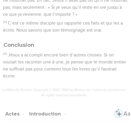
ne mourrait pas. En fait, Jésus n’avait pas dit qu’il ne mourrait
pas, mais seulement : « Si je veux qu’il reste en vie jusqu’à
ce que je revienne, que t’importe ? »
24
C’est ce même disciple qui rapporte ces faits et qui les a
écrits. Nous savons que son témoignage est vrai.
Conclusion
25
Jésus a accompli encore bien d’autres choses. Si on
voulait les raconter une à une, je pense que le monde entier
ne suffirait pas pour contenir tous les livres qu’il faudrait
écrire.
La Bible Du Semeur Copyright © 1992, 1999 by Biblica, Inc.® Used by permission.
All rights reserved worldwide.
Actes
Introduction