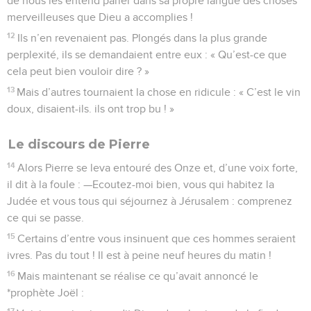
de nous les entend parler dans sa propre langue des choses
merveilleuses que Dieu a accomplies !
12
Ils n’en revenaient pas. Plongés dans la plus grande
perplexité, ils se demandaient entre eux : « Qu’est-ce que
cela peut bien vouloir dire ? »
13
Mais d’autres tournaient la chose en ridicule : « C’est le vin
doux, disaient-ils. ils ont trop bu ! »
Le discours de Pierre
14
Alors Pierre se leva entouré des Onze et, d’une voix forte,
il dit à la foule : —Ecoutez-moi bien, vous qui habitez la
Judée et vous tous qui séjournez à Jérusalem : comprenez
ce qui se passe.
15
Certains d’entre vous insinuent que ces hommes seraient
ivres. Pas du tout ! Il est à peine neuf heures du matin !
16
Mais maintenant se réalise ce qu’avait annoncé le
*prophète Joël :
17