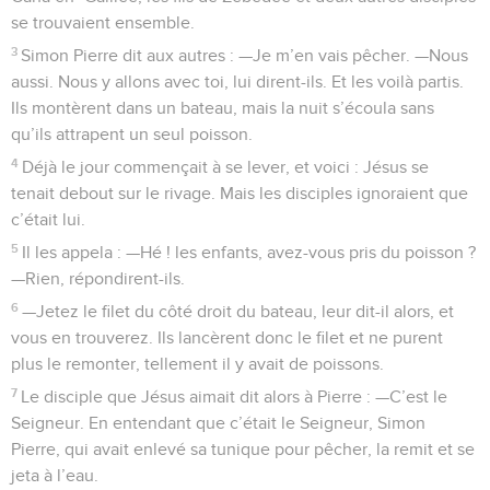
se trouvaient ensemble.
3
Simon Pierre dit aux autres : —Je m’en vais pêcher. —Nous
aussi. Nous y allons avec toi, lui dirent-ils. Et les voilà partis.
Ils montèrent dans un bateau, mais la nuit s’écoula sans
qu’ils attrapent un seul poisson.
4
Déjà le jour commençait à se lever, et voici : Jésus se
tenait debout sur le rivage. Mais les disciples ignoraient que
c’était lui.
5
Il les appela : —Hé ! les enfants, avez-vous pris du poisson ?
—Rien, répondirent-ils.
6
—Jetez le filet du côté droit du bateau, leur dit-il alors, et
vous en trouverez. Ils lancèrent donc le filet et ne purent
plus le remonter, tellement il y avait de poissons.
7
Le disciple que Jésus aimait dit alors à Pierre : —C’est le
Seigneur. En entendant que c’était le Seigneur, Simon
Pierre, qui avait enlevé sa tunique pour pêcher, la remit et se
jeta à l’eau.