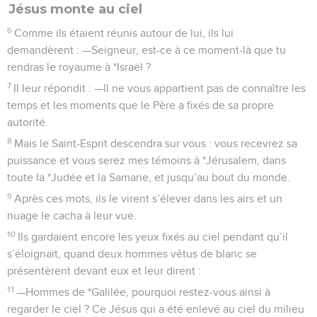
Jésus monte au ciel
6
Comme ils étaient réunis autour de lui, ils lui
demandèrent : —Seigneur, est-ce à ce moment-là que tu
rendras le royaume à *Israël ?
7
Il leur répondit : —Il ne vous appartient pas de connaître les
temps et les moments que le Père a fixés de sa propre
autorité.
8
Mais le Saint-Esprit descendra sur vous : vous recevrez sa
puissance et vous serez mes témoins à *Jérusalem, dans
toute la *Judée et la Samarie, et jusqu’au bout du monde.
9
Après ces mots, ils le virent s’élever dans les airs et un
nuage le cacha à leur vue.
10
Ils gardaient encore les yeux fixés au ciel pendant qu’il
s’éloignait, quand deux hommes vêtus de blanc se
présentèrent devant eux et leur dirent :
11
—Hommes de *Galilée, pourquoi restez-vous ainsi à
regarder le ciel ? Ce Jésus qui a été enlevé au ciel du milieu