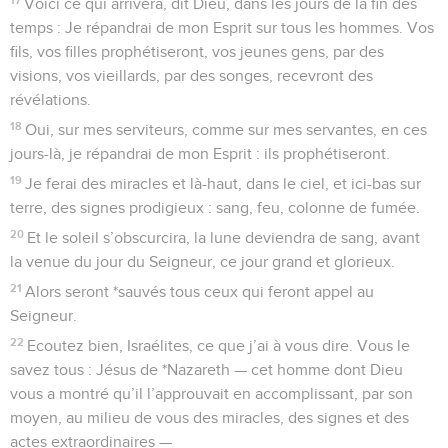
Voici ce qui arrivera, dit Dieu, dans les jours de la fin des
temps : Je répandrai de mon Esprit sur tous les hommes. Vos
fils, vos filles prophétiseront, vos jeunes gens, par des
visions, vos vieillards, par des songes, recevront des
révélations.
18
Oui, sur mes serviteurs, comme sur mes servantes, en ces
jours-là, je répandrai de mon Esprit : ils prophétiseront.
19
Je ferai des miracles et là-haut, dans le ciel, et ici-bas sur
terre, des signes prodigieux : sang, feu, colonne de fumée.
20
Et le soleil s’obscurcira, la lune deviendra de sang, avant
la venue du jour du Seigneur, ce jour grand et glorieux.
21
Alors seront *sauvés tous ceux qui feront appel au
Seigneur.
22
Ecoutez bien, Israélites, ce que j’ai à vous dire. Vous le
savez tous : Jésus de *Nazareth — cet homme dont Dieu
vous a montré qu’il l’approuvait en accomplissant, par son
moyen, au milieu de vous des miracles, des signes et des
actes extraordinaires —