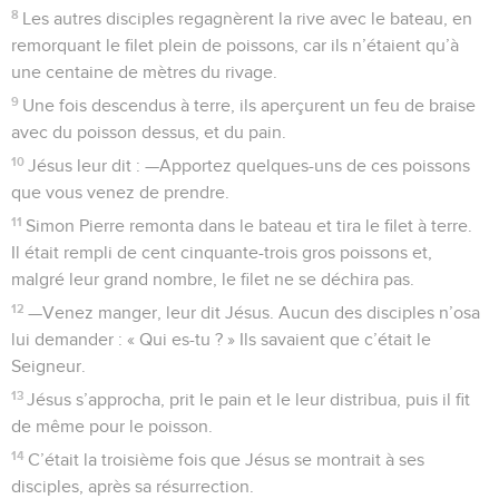
8
Les autres disciples regagnèrent la rive avec le bateau, en
remorquant le filet plein de poissons, car ils n’étaient qu’à
une centaine de mètres du rivage.
9
Une fois descendus à terre, ils aperçurent un feu de braise
avec du poisson dessus, et du pain.
10
Jésus leur dit : —Apportez quelques-uns de ces poissons
que vous venez de prendre.
11
Simon Pierre remonta dans le bateau et tira le filet à terre.
Il était rempli de cent cinquante-trois gros poissons et,
malgré leur grand nombre, le filet ne se déchira pas.
12
—Venez manger, leur dit Jésus. Aucun des disciples n’osa
lui demander : « Qui es-tu ? » Ils savaient que c’était le
Seigneur.
13
Jésus s’approcha, prit le pain et le leur distribua, puis il fit
de même pour le poisson.
14
C’était la troisième fois que Jésus se montrait à ses
disciples, après sa résurrection.