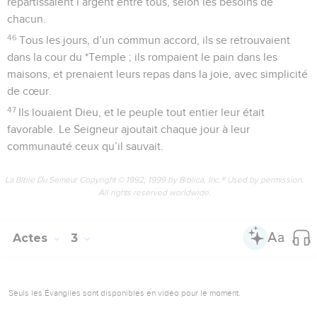
répartissaient l’argent entre tous, selon les besoins de
chacun.
46
Tous les jours, d’un commun accord, ils se retrouvaient
dans la cour du *Temple ; ils rompaient le pain dans les
maisons, et prenaient leurs repas dans la joie, avec simplicité
de cœur.
47
Ils louaient Dieu, et le peuple tout entier leur était
favorable. Le Seigneur ajoutait chaque jour à leur
communauté ceux qu’il sauvait.
La Bible Du Semeur Copyright © 1992, 1999 by Biblica, Inc.® Used by permission.
All rights reserved worldwide.
Actes
3
Seuls les Évangiles sont disponibles en vidéo pour le moment.