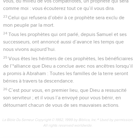
vous, du milieu de vos compatriotes, un prophète qui sera
comme moi : vous écouterez tout ce qu’il vous dira.
23
Celui qui refusera d’obéir à ce prophète sera exclu de
mon peuple par la mort.
24
Tous les prophètes qui ont parlé, depuis Samuel et ses
successeurs, ont annoncé aussi d’avance les temps que
nous vivons aujourd’hui.
25
Vous êtes les héritiers de ces prophètes, les bénéficiaires
de l’*alliance que Dieu a conclue avec nos ancêtres lorsqu’il
a promis à Abraham : Toutes les familles de la terre seront
bénies à travers ta descendance.
26
C’est pour vous, en premier lieu, que Dieu a ressuscité
son serviteur ; et il vous l’a envoyé pour vous bénir, en
détournant chacun de vous de ses mauvaises actions.
La Bible Du Semeur Copyright © 1992, 1999 by Biblica, Inc.® Used by permission.
All rights reserved worldwide.