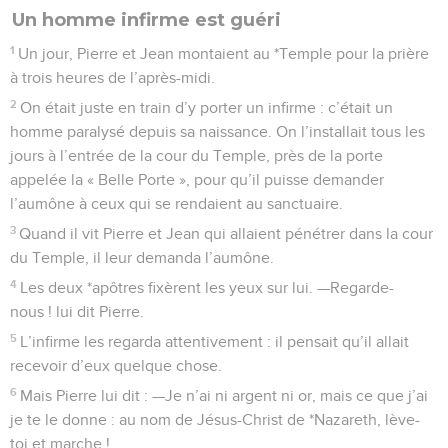
Un homme infirme est guéri
1
Un jour, Pierre et Jean montaient au *Temple pour la prière
à trois heures de l’après-midi.
2
On était juste en train d’y porter un infirme : c’était un
homme paralysé depuis sa naissance. On l’installait tous les
jours à l’entrée de la cour du Temple, près de la porte
appelée la « Belle Porte », pour qu’il puisse demander
l’aumône à ceux qui se rendaient au sanctuaire.
3
Quand il vit Pierre et Jean qui allaient pénétrer dans la cour
du Temple, il leur demanda l’aumône.
4
Les deux *apôtres fixèrent les yeux sur lui. —Regarde-
nous ! lui dit Pierre.
5
L’infirme les regarda attentivement : il pensait qu’il allait
recevoir d’eux quelque chose.
6
Mais Pierre lui dit : —Je n’ai ni argent ni or, mais ce que j’ai
je te le donne : au nom de Jésus-Christ de *Nazareth, lève-
toi et marche !