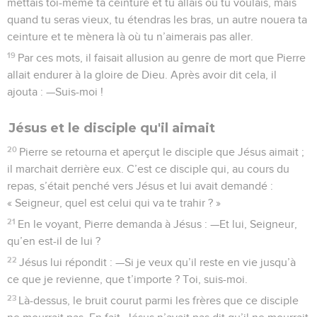
mettais toi-même ta ceinture et tu allais où tu voulais, mais
quand tu seras vieux, tu étendras les bras, un autre nouera ta
ceinture et te mènera là où tu n’aimerais pas aller.
19
Par ces mots, il faisait allusion au genre de mort que Pierre
allait endurer à la gloire de Dieu. Après avoir dit cela, il
ajouta : —Suis-moi !
Jésus et le disciple qu'il aimait
20
Pierre se retourna et aperçut le disciple que Jésus aimait ;
il marchait derrière eux. C’est ce disciple qui, au cours du
repas, s’était penché vers Jésus et lui avait demandé :
« Seigneur, quel est celui qui va te trahir ? »
21
En le voyant, Pierre demanda à Jésus : —Et lui, Seigneur,
qu’en est-il de lui ?
22
Jésus lui répondit : —Si je veux qu’il reste en vie jusqu’à
ce que je revienne, que t’importe ? Toi, suis-moi.
23
Là-dessus, le bruit courut parmi les frères que ce disciple