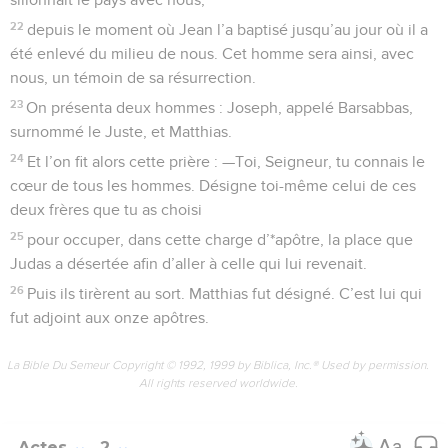
22
depuis le moment où Jean l’a baptisé jusqu’au jour où il a
été enlevé du milieu de nous. Cet homme sera ainsi, avec
nous, un témoin de sa résurrection.
23
On présenta deux hommes : Joseph, appelé Barsabbas,
surnommé le Juste, et Matthias.
24
Et l’on fit alors cette prière : —Toi, Seigneur, tu connais le
cœur de tous les hommes. Désigne toi-même celui de ces
deux frères que tu as choisi
25
pour occuper, dans cette charge d’*apôtre, la place que
Judas a désertée afin d’aller à celle qui lui revenait.
26
Puis ils tirèrent au sort. Matthias fut désigné. C’est lui qui
fut adjoint aux onze apôtres.
La Bible Du Semeur Copyright © 1992, 1999 by Biblica, Inc.® Used by permission.
All rights reserved worldwide.
Actes
2