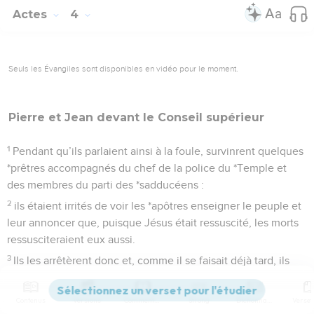
Actes
4
Seuls les Évangiles sont disponibles en vidéo pour le moment.
Pierre et Jean devant le
Conseil
supérieur
1
Pendant qu’ils parlaient ainsi à la foule, survinrent quelques
*prêtres accompagnés du chef de la police du *Temple et
des membres du parti des *sadducéens :
2
ils étaient irrités de voir les *apôtres enseigner le peuple et
leur annoncer que, puisque Jésus était ressuscité, les morts
ressusciteraient eux aussi.
3
Ils les arrêtèrent donc et, comme il se faisait déjà tard, ils
les jetèrent en prison jusqu’au lendemain.
4
Cependant, parmi ceux qui avaient entendu leurs paroles,
Contenus
Versions
Commentaires
Strong
Dictionnaire