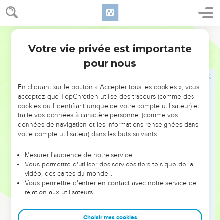
ne croirai pas.
26
Huit jours plus tard, les disciples étaient de nouveau
Semeur
réunis dans la maison. Cette fois-ci, Thomas était avec eux.
Votre vie privée est importante
Jésus vint, alors que les portes étaient verrouillées. Il se tint
Jean
20
au milieu d’eux et leur dit : —Que la paix soit avec vous !
pour nous
27
Puis il dit à Thomas : —Place ton doigt ici, vois mes mains ;
avance ta main et mets-la dans mon côté. Ne sois donc pas
En cliquant sur le bouton « Accepter tous les cookies », vous
acceptez que TopChrétien utilise des traceurs (comme des
incrédule, mais crois.
cookies ou l'identifiant unique de votre compte utilisateur) et
28
Thomas lui répondit : —Mon Seigneur et mon Dieu !
traite vos données à caractère personnel (comme vos
données de navigation et les informations renseignées dans
29
—Parce que tu m’as vu, tu crois ! lui dit Jésus. Heureux
votre compte utilisateur) dans les buts suivants :
ceux qui croient sans avoir vu.
Mesurer l'audience de notre service
Le but de ce livre
Vous permettre d'utiliser des services tiers tels que de la
vidéo, des cartes du monde…
30
Jésus a accompli, sous les yeux de ses disciples, encore
Vous permettre d'entrer en contact avec notre service de
relation aux utilisateurs.
beaucoup d’autres signes miraculeux qui n’ont pas été
rapportés dans ce livre.
Choisir mes cookies
31
Mais ce qui s’y trouve a été écrit pour que vous croyiez