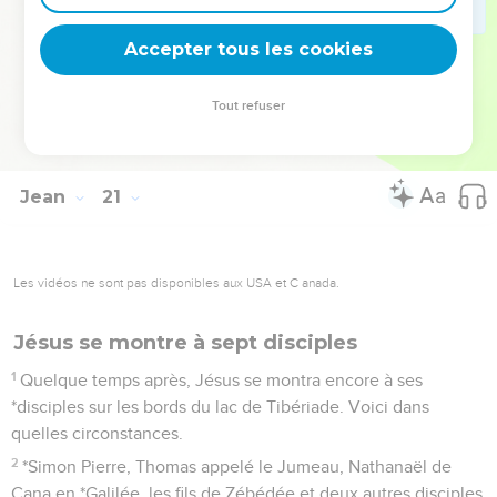
que Jésus est le Christ, le Fils de Dieu, et qu’en croyant,
Accepter tous les cookies
vous possédiez la vie en son nom.
La Bible Du Semeur Copyright © 1992, 1999 by Biblica, Inc.® Used by permission.
Tout refuser
All rights reserved worldwide.
Jean
21
Les vidéos ne sont pas disponibles aux USA et C anada.
Jésus se montre à sept disciples
1
Quelque temps après, Jésus se montra encore à ses
*disciples sur les bords du lac de Tibériade. Voici dans
quelles circonstances.
2
*Simon Pierre, Thomas appelé le Jumeau, Nathanaël de
Cana en *Galilée, les fils de Zébédée et deux autres disciples