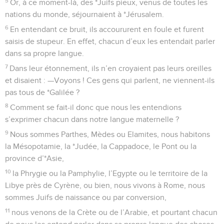
5
Or, à ce moment-là, des *Juifs pieux, venus de toutes les
nations du monde, séjournaient à *Jérusalem.
6
En entendant ce bruit, ils accoururent en foule et furent
saisis de stupeur. En effet, chacun d’eux les entendait parler
dans sa propre langue.
7
Dans leur étonnement, ils n’en croyaient pas leurs oreilles
et disaient : —Voyons ! Ces gens qui parlent, ne viennent-ils
pas tous de *Galilée ?
8
Comment se fait-il donc que nous les entendions
s’exprimer chacun dans notre langue maternelle ?
9
Nous sommes Parthes, Mèdes ou Elamites, nous habitons
la Mésopotamie, la *Judée, la Cappadoce, le Pont ou la
province d’*Asie,
10
la Phrygie ou la Pamphylie, l’Egypte ou le territoire de la
Libye près de Cyrène, ou bien, nous vivons à Rome, nous
sommes Juifs de naissance ou par conversion,
11
nous venons de la Crète ou de l’Arabie, et pourtant chacun