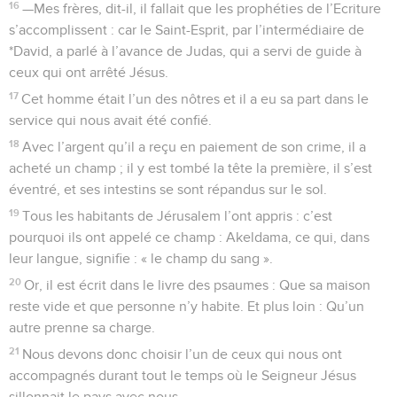
16
—Mes frères, dit-il, il fallait que les prophéties de l’Ecriture
s’accomplissent : car le Saint-Esprit, par l’intermédiaire de
*David, a parlé à l’avance de Judas, qui a servi de guide à
ceux qui ont arrêté Jésus.
17
Cet homme était l’un des nôtres et il a eu sa part dans le
service qui nous avait été confié.
18
Avec l’argent qu’il a reçu en paiement de son crime, il a
acheté un champ ; il y est tombé la tête la première, il s’est
éventré, et ses intestins se sont répandus sur le sol.
19
Tous les habitants de Jérusalem l’ont appris : c’est
pourquoi ils ont appelé ce champ : Akeldama, ce qui, dans
leur langue, signifie : « le champ du sang ».
20
Or, il est écrit dans le livre des psaumes : Que sa maison
reste vide et que personne n’y habite. Et plus loin : Qu’un
autre prenne sa charge.
21
Nous devons donc choisir l’un de ceux qui nous ont
accompagnés durant tout le temps où le Seigneur Jésus
sillonnait le pays avec nous,