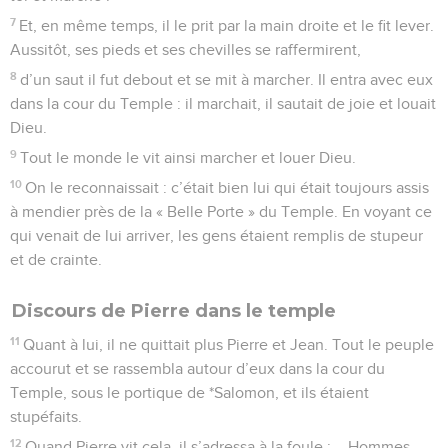
7
Et, en même temps, il le prit par la main droite et le fit lever.
Aussitôt, ses pieds et ses chevilles se raffermirent,
8
d’un saut il fut debout et se mit à marcher. Il entra avec eux
dans la cour du Temple : il marchait, il sautait de joie et louait
Dieu.
9
Tout le monde le vit ainsi marcher et louer Dieu.
10
On le reconnaissait : c’était bien lui qui était toujours assis
à mendier près de la « Belle Porte » du Temple. En voyant ce
qui venait de lui arriver, les gens étaient remplis de stupeur
et de crainte.
Discours de Pierre dans le temple
11
Quant à lui, il ne quittait plus Pierre et Jean. Tout le peuple
accourut et se rassembla autour d’eux dans la cour du
Temple, sous le portique de *Salomon, et ils étaient
stupéfaits.
12
Quand Pierre vit cela, il s’adressa à la foule : —Hommes