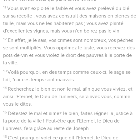
Le jour où le Seigneur interviendra
18
Malheur à ceux qui désirent le jour de l'Eternel !
Qu'attendez-vous du jour de l'Eternel ? Il sera ténèbres et
non lumière.
19
Vous serez comme un homme qui fuit devant un lion et
qu'un ours surprend : il gagne sa maison, appuie sa main
contre le mur, et un serpent le mord.
20
Le jour de l'Eternel n'est-il pas ténèbres et non lumière ?
N'est-il pas obscur et sans éclat ?
Un culte détestable
21
Je déteste, je méprise vos fêtes, je ne peux pas sentir vos
assemblées.
22
Quand vous me présentez des holocaustes et des
offrandes, je n'y prends aucun plaisir, et les veaux engraissés
que vous offrez en sacrifice de communion, je ne les regarde