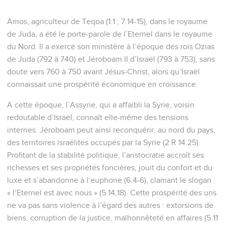
royale, pour y apporter son message (7.10-13).
La prophétie d’Amos, à la forte tonalité éthique et sociale,
se divise en trois grandes parties. Le livre débute par une
série de brèves proclamations sur les nations (ch.1 et 2) qui
sont toutes introduites par le même refrain (1.3,6, etc.). De
manière significative, Juda et Israël sont comptés parmi les
peuples jugés (2.4,6) : le privilège de leur élection par
l’Eternel ne les dispense pas de pratiquer le droit que Dieu
exige de toutes les nations (3.1-2 ; voir 9.7-8).
Dans la partie centrale de la prophétie (ch.3 à 6), Amos
dénonce sans cesse et avec vigueur la corruption sociale,
politique et religieuse d’Israël. Il met en lumière l’incapacité
du peuple à tirer les leçons du passé (4.6-11) et annonce la
ruine qui le menace (3.11 ; 5.1-3 ; 6.7ss.). Proclamant la venue
du jugement, le prophète condamne les fausses sécurités
dans lesquelles les Israélites mettent leur confiance (5.18 à