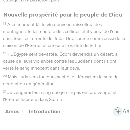
Télécharger le poster
© Le Projet Biblique
Amos, agriculteur de Teqoa (1.1 ; 7.14-15), dans le royaume
de Juda, a été le porte-parole de l’Eternel dans le royaume
du Nord. Il a exercé son ministère à l’époque des rois Ozias
de Juda (792 à 740) et Jéroboam II d’Israël (793 à 753), sans
doute vers 760 à 750 avant Jésus-Christ, alors qu’Israël