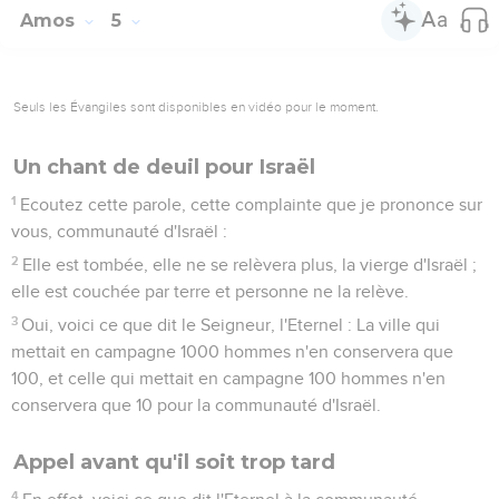
personne à Béthel pour l'éteindre.
7
Ils changent le droit en absinthe et jettent la justice par
terre.
8
Il a créé les Pléiades et Orion, il change les ténèbres en
aurore, il obscurcit le jour pour en faire la nuit, il appelle
l’eau de la mer et la verse à la surface de la terre. L'Eternel
est son nom.
9
Il fait venir la ruine sur les hommes forts, et la ruine survient
sur les forteresses.
10
Ils détestent celui qui les reprend à la porte de la ville et ils
ont en horreur celui qui parle sincèrement.
11
Vous avez exploité le faible et vous avez prélevé du blé
sur sa récolte ; vous avez construit des maisons en pierres de
taille, mais vous ne les habiterez pas ; vous avez planté
d'excellentes vignes, mais vous n'en boirez pas le vin.
12
En effet, je le sais, vos crimes sont nombreux, vos péchés
se sont multipliés. Vous opprimez le juste, vous recevez des