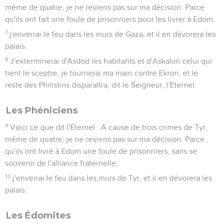
Botsra.
Les Ammonites
13
Voici ce que dit l'Eternel : A cause de trois crimes des
Ammonites, même de quatre, je ne reviens pas sur ma
décision. Parce qu'ils ont fendu le ventre des femmes
enceintes de Galaad afin d'agrandir leur territoire,
14
j'allumerai le feu dans les murs de Rabba, et il en dévorera
les palais au milieu des cris de guerre le jour du combat, au
milieu de l'ouragan le jour de la tempête.
15
Et leur roi partira en exil, lui et ses chefs avec lui, dit
l'Eternel.
Amos
2
Seuls les Évangiles sont disponibles en vidéo pour le moment.