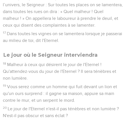
pas.
23
Eloigne de moi le bruit de tes cantiques : je n'écoute pas
le son de tes luths.
24
Mais que le droit jaillisse comme un cours d'eau, et la
justice comme un torrent qui n’arrête jamais de couler !
25
*M'avez-vous offert des sacrifices et des offrandes
pendant 40 ans au désert, communauté d'Israël ?
26
Vous avez porté Sakkut, votre roi, et Kewan, vos idoles,
l’étoile de votre dieu, celui que vous vous êtes fabriqué.
27
Je vous exilerai au-delà de Damas, dit l'Eternel, dont le
nom est le Dieu de l’univers.
Amos
6
Seuls les Évangiles sont disponibles en vidéo pour le moment.
Fausse sécurité