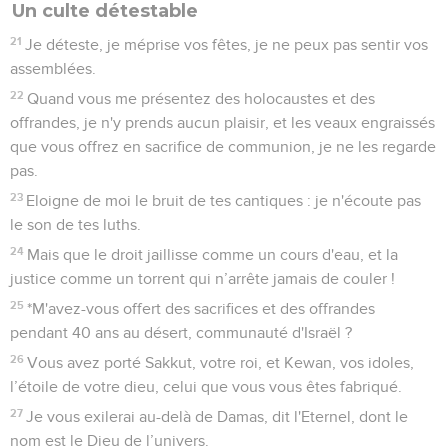
1
Malheur à ceux qui vivent tranquilles dans Sion et en
sécurité sur la montagne de Samarie, à ces grands de la
première des nations auprès desquels va la communauté
d'Israël !
2
Passez à Calné et regardez, allez de là jusqu'à Hamath la
grande, puis descendez à Gath chez les Philistins : ces villes
sont-elles plus prospères que vos deux royaumes, et leur
territoire est-il plus étendu que le vôtre ?
3
Vous croyez éloigner le jour du malheur, mais vous faites
approcher le règne de la violence.
4
Ils se reposent sur des lits d'ivoire, ils sont vautrés sur leurs
divans, ils mangent les agneaux du troupeau, les veaux mis à
l'engrais.
5
Ils improvisent au son du luth, ils se croient habiles comme
David sur les instruments de musique.
6
Ils boivent le vin dans de larges coupes, ils ont recours à la
meilleure huile, mais ils ne s'attristent pas de la ruine de