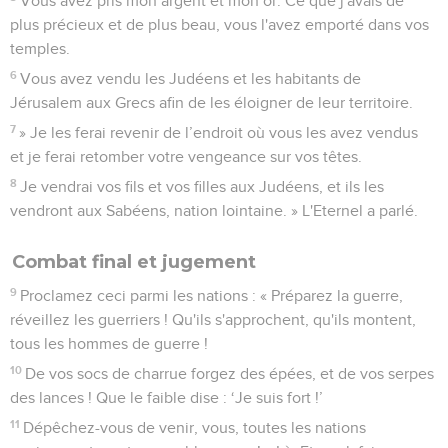
leur méchanceté est grande. »
14
Ce sont des foules, des foules dans la vallée du jugement,
car le jour de l'Eternel est proche dans la vallée du jugement.
15
Le soleil et la lune s'obscurcissent, et les étoiles perdent
leur éclat.
16
*De Sion l'Eternel rugit, de Jérusalem il fait entendre sa
voix. Le ciel et la terre sont ébranlés, mais l'Eternel est un
refuge pour son peuple, un abri pour les Israélites.
17
« Et vous saurez que je suis l'Eternel, votre Dieu, qui habite
à Sion, ma sainte montagne. Jérusalem sera sainte, et les
étrangers n'y passeront plus.
Nouvelle prospérité pour le peuple de Dieu
18
A ce moment-là, le vin nouveau ruissellera des
montagnes, le lait coulera des collines et il y aura de l'eau
dans tous les torrents de Juda. Une source sortira aussi de la
maison de l'Eternel et arrosera la vallée de Sittim.