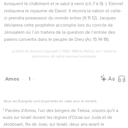
3
Voici ce que dit l'Eternel : A cause de trois crimes de
Damas, même de quatre, je ne reviens pas sur ma décision.
Parce qu'ils ont écrasé Galaad sous des traîneaux de fer,
4
j'enverrai le feu dans la maison de Hazaël, et il dévorera les
palais de Ben-Hadad.
5
Je briserai les verrous de Damas, j'exterminerai de Bikath-
Aven les habitants et de Beth-Eden celui qui tient le sceptre,
et le peuple de Syrie sera exilé à Kir, dit l'Eternel.
Les Philistins
6
Voici ce que dit l'Eternel : A cause de trois crimes de Gaza,
même de quatre, je ne reviens pas sur ma décision. Parce
qu'ils ont fait une foule de prisonniers pour les livrer à Edom,
7
j'enverrai le feu dans les murs de Gaza, et il en dévorera les
palais.
8
J'exterminerai d'Asdod les habitants et d'Askalon celui qui
tient le sceptre, je tournerai ma main contre Ekron, et le