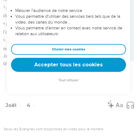
elles au sujet de mon peuple, d'Israël, mon héritage qu'elles
ont dispersé parmi les nations, et au sujet de mon pays
qu'elles se sont partagé.
3
Ils ont tiré mon peuple au sort, ils ont donné le jeune
garçon pour une prostituée, ils ont vendu la jeune fille pour
du vin, et ils ont bu.
4
» Que me voulez-vous, Tyr et Sidon, et vous tous, districts
des Philistins ? Voulez-vous vous venger de moi ? Si vous
voulez vous venger, je ferai bien vite retomber votre
vengeance sur vos têtes.
5
Vous avez pris mon argent et mon or. Ce que j'avais de
plus précieux et de plus beau, vous l'avez emporté dans vos
temples.
6
Vous avez vendu les Judéens et les habitants de
Jérusalem aux Grecs afin de les éloigner de leur territoire.
7
» Je les ferai revenir de l’endroit où vous les avez vendus
et je ferai retomber votre vengeance sur vos têtes.