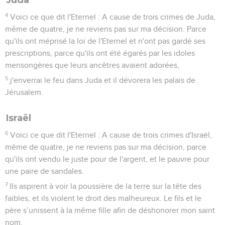
10
Pourtant, je vous ai fait sortir d'Egypte et je vous ai
conduits 40 ans dans le désert pour vous mettre en
possession du pays des Amoréens,
11
j'ai fait surgir parmi vos fils des prophètes, et parmi vos
jeunes hommes des naziréens. N'est-ce pas le cas,
Israélites ? déclare l'Eternel.
12
Et vous avez fait boire du vin aux naziréens, et aux
prophètes vous avez donné cet ordre : « Ne prophétisez
pas ! »
13
Je vous écraserai comme un chariot chargé de gerbes
écrase le sol.
14
Celui qui est agile ne pourra pas fuir, celui qui a de la force
ne pourra pas s'en servir, et l'homme vaillant ne sauvera pas
sa vie.
15
Celui qui manie l'arc ne résistera pas, celui qui a les pieds
légers ne s'échappera pas et le cavalier ne sauvera pas sa
vie.