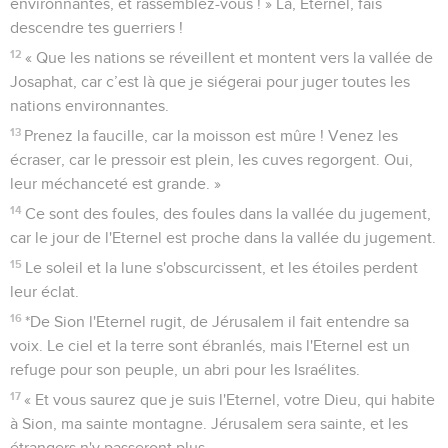
19
» L'Egypte sera dévastée, Edom deviendra un désert, à
cause de leurs violences contre les Judéens dont ils ont
versé le sang innocent dans leur pays.
20
Mais Juda sera toujours habité, et Jérusalem le sera de
génération en génération.
21
Je vengerai leur sang que je n'ai pas encore vengé, et
l'Eternel habitera dans Sion. »
Amos
Introduction