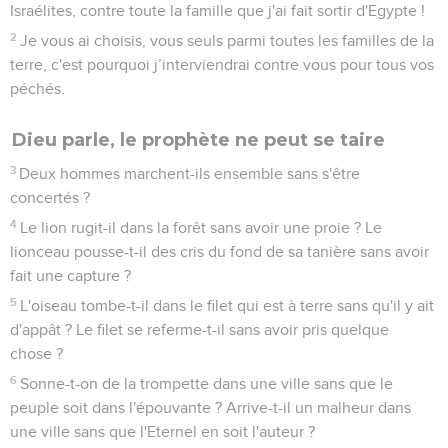
9
Faites retentir votre voix dans les palais d'Asdod et dans les
palais de l'Egypte, et dites : « Rassemblez-vous sur les
montagnes de Samarie et voyez quel immense désordre au
milieu d'elle, quelles violences s'y commettent ! »
10
Ils ne savent pas agir avec droiture, déclare l'Eternel, ils
entassent dans leurs palais le produit de la violence et du
pillage.
11
C'est pourquoi, voici ce que dit le Seigneur, l'Eternel :
L'ennemi encerclera le pays, il détruira ta force et tes palais
seront pillés.
Triste «salut»
12
Voici ce que dit l'Eternel : Le berger ne peut arracher à la
gueule du lion que deux jambes ou un bout d'oreille, et c’est
ainsi que seront sauvés les Israélites qui sont assis dans
Samarie à l'angle d'un lit et sur des tapis de Damas.
Avertissements