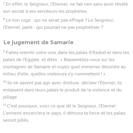
13
Ecoutez et donnez cet avertissement à la communauté de
Jacob, déclare le Seigneur, l'Eternel, le Dieu de l’univers :
14
Le jour où je punirai Israël pour ses transgressions, je
frapperai sur les autels de Béthel ; les cornes de l'autel
seront brisées et tomberont par terre.
15
Je démolirai les maisons d'hiver et les maisons d'été ; les
palais d'ivoire seront détruits, les maisons des grands
disparaîtront, déclare l'Eternel.
Amos
4
Seuls les Évangiles sont disponibles en vidéo pour le moment.
1
Ecoutez cette parole, vaches du Basan qui êtes sur la
montagne de Samarie, vous qui opprimez les faibles, qui
écrasez les pauvres et qui dites à vos maris : « Apportez à
boire et buvons ! »