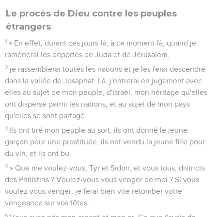
8
Je vendrai vos fils et vos filles aux Judéens, et ils les
vendront aux Sabéens, nation lointaine. » L'Eternel a parlé.
Combat final et jugement
9
Proclamez ceci parmi les nations : « Préparez la guerre,
réveillez les guerriers ! Qu'ils s'approchent, qu'ils montent,
tous les hommes de guerre !
10
De vos socs de charrue forgez des épées, et de vos serpes
des lances ! Que le faible dise : ‘Je suis fort !’
11
Dépêchez-vous de venir, vous, toutes les nations
environnantes, et rassemblez-vous ! » Là, Eternel, fais
descendre tes guerriers !
12
« Que les nations se réveillent et montent vers la vallée de
Josaphat, car c’est là que je siégerai pour juger toutes les
nations environnantes.
13
Prenez la faucille, car la moisson est mûre ! Venez les
écraser, car le pressoir est plein, les cuves regorgent. Oui,