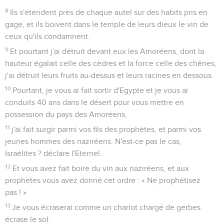
16
Le plus courageux des guerriers s'enfuira nu ce jour-là,
déclare l'Eternel.
Amos
3
Seuls les Évangiles sont disponibles en vidéo pour le moment.
Le peuple de Dieu devra rendre des
comptes
1
Ecoutez cette parole que l'Eternel prononce contre vous,
Israélites, contre toute la famille que j'ai fait sortir d'Egypte !
2
Je vous ai choisis, vous seuls parmi toutes les familles de la
terre, c'est pourquoi j’interviendrai contre vous pour tous vos
péchés.
Dieu parle, le prophète ne peut se taire