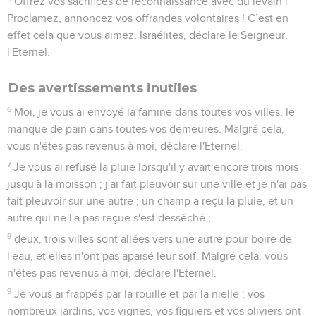
11
Je vous ai bouleversés comme lors de la catastrophe dont
Dieu a frappé Sodome et Gomorrhe et vous avez été pareils
à un bout de bois arraché de l'incendie. Malgré cela, vous
n'êtes pas revenus à moi, déclare l'Eternel.
12
C'est pourquoi je te traiterai de la même manière, Israël, et
puisque je te traiterai de la même manière, prépare-toi à
rencontrer ton Dieu, Israël !
13
En effet, c'est lui qui a formé les montagnes et créé le
vent, lui qui fait connaître à l'homme ses pensées, qui
change l'aurore en ténèbres et qui marche sur les hauteurs
de la terre. Son nom est l'Eternel, le Dieu de l’univers.
Amos
5
Seuls les Évangiles sont disponibles en vidéo pour le moment.
Un chant de deuil pour Israël