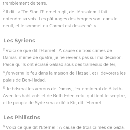
reste des Philistins disparaîtra, dit le Seigneur, l'Eternel.
Les Phéniciens
9
Voici ce que dit l'Eternel : A cause de trois crimes de Tyr,
même de quatre, je ne reviens pas sur ma décision. Parce
qu'ils ont livré à Edom une foule de prisonniers, sans se
souvenir de l'alliance fraternelle,
10
j'enverrai le feu dans les murs de Tyr, et il en dévorera les
palais.
Les Édomites
11
Voici ce que dit l'Eternel : A cause de trois crimes d'Edom,
même de quatre, je ne reviens pas sur ma décision. Parce
qu'il a poursuivi ses frères avec l'épée en étouffant sa
compassion, parce que sa colère déchire toujours et qu'il
garde éternellement sa fureur,
12
j'enverrai le feu dans Théman et il dévorera les palais de