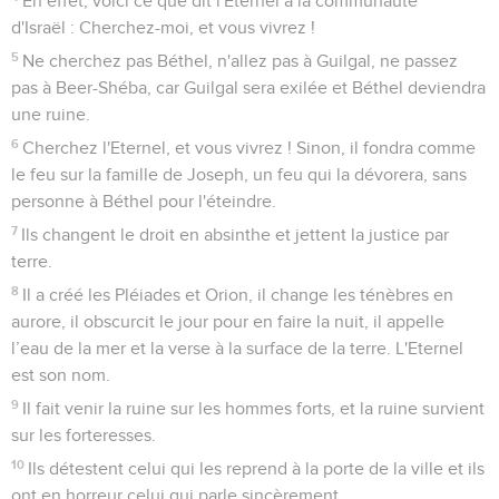
pots-de-vin et vous violez le droit des pauvres à la porte de
la ville.
13
Voilà pourquoi, en des temps comme ceux-ci, le sage se
tait, *car ces temps sont mauvais.
14
Recherchez le bien et non le mal, afin que vous viviez, et
ainsi l'Eternel, le Dieu de l’univers, sera avec vous, comme
vous le dites.
15
Détestez le mal et aimez le bien, faites régner la justice à
la porte de la ville ! Peut-être que l'Eternel, le Dieu de
l’univers, fera grâce au reste de Joseph.
16
C'est pourquoi voici ce que dit l'Eternel, le Dieu de
l’univers, le Seigneur : Sur toutes les places on se lamentera,
dans toutes les rues on dira : « Quel malheur ! Quel
malheur ! » On appellera le laboureur à prendre le deuil, et
ceux qui disent des complaintes à se lamenter.
17
Dans toutes les vignes on se lamentera lorsque je passerai
au milieu de toi, dit l'Eternel.