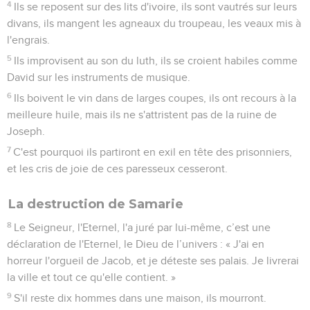
ruine les grandes maisons, et les petites se lézarderont.
Deux victoires pour rien
12
Est-ce que les chevaux courent sur un rocher, est-ce qu'on
y laboure avec des bœufs ? Pourquoi avez-vous changé le
droit en poison, et le fruit de la justice en absinthe ?
13
Vous vous réjouissez de ce qui n'est que néant, vous
dites : « N'est-ce pas par notre force que nous avons acquis
de la puissance ? »
14
C'est pourquoi je ferai surgir contre vous, communauté
d'Israël, une nation qui vous opprimera depuis l'entrée de
Hamath jusqu'au torrent du désert, déclare l'Eternel, le Dieu
de l’univers.
Amos
7
Contenus
Versions
Commentaires
Strong
Dictionnaire