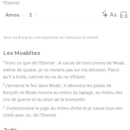
Jérusalem.
Israël
6
Voici ce que dit l'Eternel : A cause de trois crimes d'Israël,
même de quatre, je ne reviens pas sur ma décision, parce
qu'ils ont vendu le juste pour de l'argent, et le pauvre pour
une paire de sandales.
7
Ils aspirent à voir la poussière de la terre sur la tête des
faibles, et ils violent le droit des malheureux. Le fils et le
père s’unissent à la même fille afin de déshonorer mon saint
nom.
8
Ils s'étendent près de chaque autel sur des habits pris en
gage, et ils boivent dans le temple de leurs dieux le vin de
ceux qu'ils condamnent.
9
Et pourtant j'ai détruit devant eux les Amoréens, dont la
hauteur égalait celle des cèdres et la force celle des chênes,
j'ai détruit leurs fruits au-dessus et leurs racines en dessous.