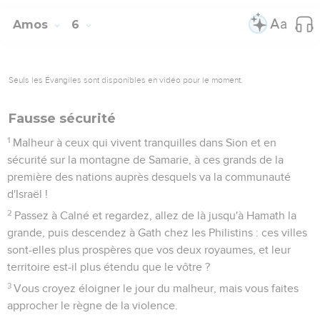
Joseph.
7
C'est pourquoi ils partiront en exil en tête des prisonniers,
et les cris de joie de ces paresseux cesseront.
La destruction de Samarie
8
Le Seigneur, l'Eternel, l'a juré par lui-même, c’est une
déclaration de l'Eternel, le Dieu de l’univers : « J'ai en
horreur l'orgueil de Jacob, et je déteste ses palais. Je livrerai
la ville et tout ce qu'elle contient. »
9
S'il reste dix hommes dans une maison, ils mourront.
10
Lorsqu'un parent prendra un mort pour le brûler et qu'il
enlèvera de la maison les ossements, il dira à celui qui est au
fond de la maison : « Y a-t-il encore quelqu'un avec toi ? »
Cet homme répondra : « Personne » et l'autre dira :
« Silence ! Ce n'est pas le moment de prononcer le nom de
l'Eternel. »
11
Oui, voici que l'Eternel donne des ordres : il fera tomber en