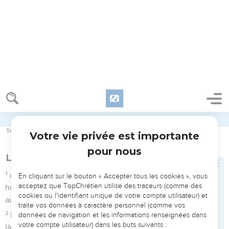
Jérusalem, comme l’a dit l'Eternel, et parmi les survivants
que l'Eternel appellera.
Accepter tous les cookies
Tout refuser
Joël
4
Seuls les Évangiles sont disponibles en vidéo pour le moment.
Le procès de Dieu contre les peuples
étrangers
1
» En effet, durant ces jours-là, à ce moment-là, quand je
ramènerai les déportés de Juda et de Jérusalem,
2
je rassemblerai toutes les nations et je les ferai descendre
dans la vallée de Josaphat. Là, j'entrerai en jugement avec