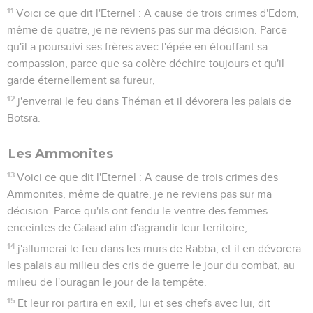
Les Moabites
1
Voici ce que dit l'Eternel : A cause de trois crimes de Moab,
même de quatre, je ne reviens pas sur ma décision. Parce
qu'il a brûlé, calciné les os du roi d'Edom,
2
j'enverrai le feu dans Moab ; il dévorera les palais de
Kerijoth et Moab mourra au milieu du tapage, au milieu des
cris de guerre et du bruit de la trompette.
3
J'exterminerai le juge du milieu d'elle et je tuerai tous ses
chefs avec lui, dit l'Eternel.
Juda
4
Voici ce que dit l'Eternel : A cause de trois crimes de Juda,
même de quatre, je ne reviens pas sur ma décision. Parce
qu'ils ont méprisé la loi de l'Eternel et n'ont pas gardé ses
prescriptions, parce qu'ils ont été égarés par les idoles
mensongères que leurs ancêtres avaient adorées,
5
j'enverrai le feu dans Juda et il dévorera les palais de