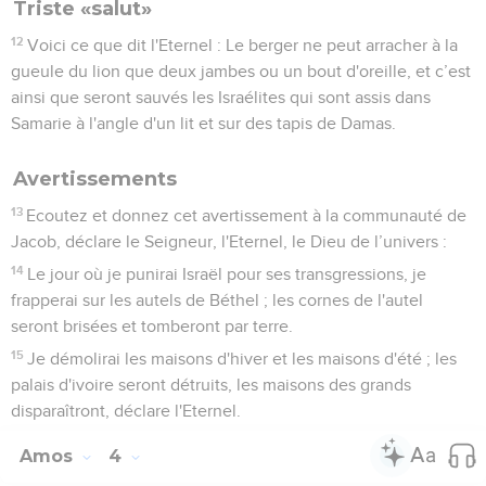
2
Le Seigneur, l'Eternel, l'a juré par sa sainteté : Les jours
viendront pour vous où l'on vous enlèvera avec des crocs, et
vos enfants avec des hameçons.
3
Vous sortirez par les brèches, chacune devant soi, et vous
serez jetées dans la forteresse, déclare l'Eternel.
Une religion illusoire
4
Allez à Béthel et péchez, allez à Guilgal et péchez
davantage ! Offrez vos sacrifices chaque matin, et vos dîmes
tous les trois jours.
5
Offrez vos sacrifices de reconnaissance avec du levain !
Proclamez, annoncez vos offrandes volontaires ! C’est en
effet cela que vous aimez, Israélites, déclare le Seigneur,
l'Eternel.
Des avertissements inutiles
6
Moi, je vous ai envoyé la famine dans toutes vos villes, le