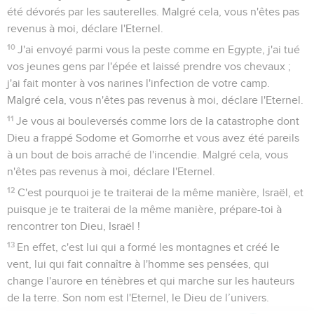
1
Ecoutez cette parole, cette complainte que je prononce sur
vous, communauté d'Israël :
2
Elle est tombée, elle ne se relèvera plus, la vierge d'Israël ;
elle est couchée par terre et personne ne la relève.
3
Oui, voici ce que dit le Seigneur, l'Eternel : La ville qui
mettait en campagne 1000 hommes n'en conservera que
100, et celle qui mettait en campagne 100 hommes n'en
conservera que 10 pour la communauté d'Israël.
Appel avant qu'il soit trop tard
4
En effet, voici ce que dit l'Eternel à la communauté
d'Israël : Cherchez-moi, et vous vivrez !
5
Ne cherchez pas Béthel, n'allez pas à Guilgal, ne passez
pas à Beer-Shéba, car Guilgal sera exilée et Béthel deviendra
une ruine.
6
Cherchez l'Eternel, et vous vivrez ! Sinon, il fondra comme
le feu sur la famille de Joseph, un feu qui la dévorera, sans