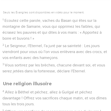
manque de pain dans toutes vos demeures. Malgré cela,
vous n'êtes pas revenus à moi, déclare l'Eternel.
7
Je vous ai refusé la pluie lorsqu'il y avait encore trois mois
jusqu'à la moisson ; j'ai fait pleuvoir sur une ville et je n'ai pas
fait pleuvoir sur une autre ; un champ a reçu la pluie, et un
autre qui ne l'a pas reçue s'est desséché ;
8
deux, trois villes sont allées vers une autre pour boire de
l'eau, et elles n'ont pas apaisé leur soif. Malgré cela, vous
n'êtes pas revenus à moi, déclare l'Eternel.
9
Je vous ai frappés par la rouille et par la nielle ; vos
nombreux jardins, vos vignes, vos figuiers et vos oliviers ont
été dévorés par les sauterelles. Malgré cela, vous n'êtes pas
revenus à moi, déclare l'Eternel.
10
J'ai envoyé parmi vous la peste comme en Egypte, j'ai tué
vos jeunes gens par l'épée et laissé prendre vos chevaux ;
j'ai fait monter à vos narines l'infection de votre camp.
Malgré cela, vous n'êtes pas revenus à moi, déclare l'Eternel.