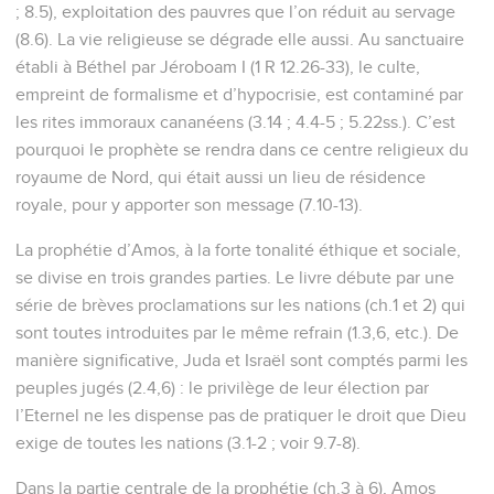
6.14), en particulier la « religion » avec ses fêtes et ses
sacrifices (5.18-27). Ce rejet des sacrifices, diversement
interprété, vise la pratique des rites religieux qui ne
s’accompagne pas d’un engagement de la personne envers
Dieu, comme ce fut déjà le cas pendant l’exode, lorsque le
peuple a sacrifié à l’Eternel tout en gardant ses idoles dans
le cœur (5.25-26 ; Ex 32 ; Nb 14.3-4). Etienne citera ce
passage lorsqu’il dénoncera l’aveuglement des chefs
religieux d’Israël de son temps, qui pourtant plaçaient leur
fierté dans le culte pratiqué au Temple (Ac 7.42-43,51).
Le livre se termine par un ensemble de visions qui
évoquent le châtiment et le salut à venir (ch.7 à 9). L’Eternel
restaurera le royaume de David. Il réunira la nation et celle-
ci prendra possession du monde entier (9.11-12). Jacques
déclarera cette prophétie accomplie lors du concile de
Jérusalem où l’on traitera de la question de l’entrée des
païens convertis dans le peuple de Dieu (Ac 15.14-18).