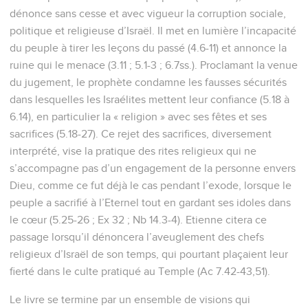
La Bible Du Semeur Copyright © 1992, 1999 by Biblica, Inc.® Used by
permission. All rights reserved worldwide.
Amos
1
Seuls les Évangiles sont disponibles en vidéo pour le moment.
1
Paroles d'Amos, l'un des bergers de Tekoa, visions qu'il a
eues sur Israël durant les règnes d'Ozias sur Juda et de
Jéroboam, fils de Joas, sur Israël, deux ans avant le
tremblement de terre.
2
Il dit : « *De Sion l'Eternel rugit, de Jérusalem il fait
entendre sa voix. Les pâturages des bergers sont dans le
deuil, et le sommet du Carmel est desséché. »
Les Syriens