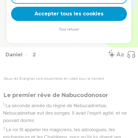
Azaria. Ils furent donc admis au service du roi.
20
Sur tous les objets qui réclamaient de la sagesse et de
Accepter tous les cookies
l'intelligence, et sur lesquels le roi les interrogeait, il les
trouvait dix fois supérieurs à tous les magiciens et
Tout refuser
astrologues qui étaient dans tout son royaume.
21
Ainsi fut Daniel jusqu'à la première année du roi Cyrus.
Daniel
2
Seuls les Évangiles sont disponibles en vidéo pour le moment.
Le premier rêve de Nabucodonosor
1
La seconde année du règne de Nebucadnetsar,
Nebucadnetsar eut des songes. Il avait l'esprit agité, et ne
pouvait dormir.
2
Le roi fit appeler les magiciens, les astrologues, les
enchanteurs et les Chaldéens, pour qu'ils lui disent ses