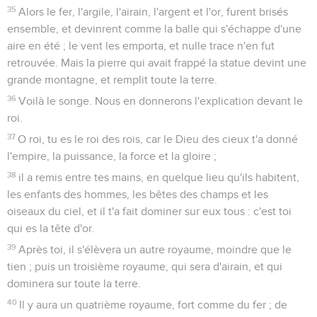
35
Alors le fer, l'argile, l'airain, l'argent et l'or, furent brisés
ensemble, et devinrent comme la balle qui s'échappe d'une
aire en été ; le vent les emporta, et nulle trace n'en fut
retrouvée. Mais la pierre qui avait frappé la statue devint une
grande montagne, et remplit toute la terre.
36
Voilà le songe. Nous en donnerons l'explication devant le
roi.
37
O roi, tu es le roi des rois, car le Dieu des cieux t'a donné
l'empire, la puissance, la force et la gloire ;
38
il a remis entre tes mains, en quelque lieu qu'ils habitent,
les enfants des hommes, les bêtes des champs et les
oiseaux du ciel, et il t'a fait dominer sur eux tous : c'est toi
qui es la tête d'or.
39
Après toi, il s'élèvera un autre royaume, moindre que le
tien ; puis un troisième royaume, qui sera d'airain, et qui
dominera sur toute la terre.
40
Il y aura un quatrième royaume, fort comme du fer ; de