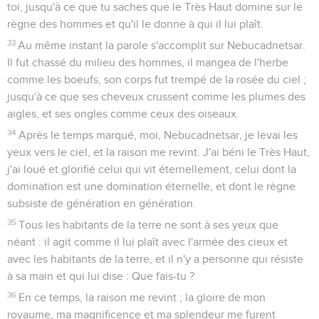
toi, jusqu'à ce que tu saches que le Très Haut domine sur le
règne des hommes et qu'il le donne à qui il lui plaît.
33
Au même instant la parole s'accomplit sur Nebucadnetsar.
Il fut chassé du milieu des hommes, il mangea de l'herbe
comme les boeufs, son corps fut trempé de la rosée du ciel ;
jusqu'à ce que ses cheveux crussent comme les plumes des
aigles, et ses ongles comme ceux des oiseaux.
34
Après le temps marqué, moi, Nebucadnetsar, je levai les
yeux vers le ciel, et la raison me revint. J'ai béni le Très Haut,
j'ai loué et glorifié celui qui vit éternellement, celui dont la
domination est une domination éternelle, et dont le règne
subsiste de génération en génération.
35
Tous les habitants de la terre ne sont à ses yeux que
néant : il agit comme il lui plaît avec l'armée des cieux et
avec les habitants de la terre, et il n'y a personne qui résiste
à sa main et qui lui dise : Que fais-tu ?
36
En ce temps, la raison me revint ; la gloire de mon
royaume, ma magnificence et ma splendeur me furent