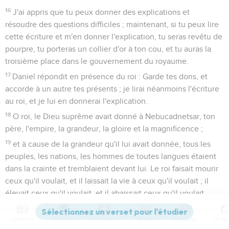
16
J'ai appris que tu peux donner des explications et
résoudre des questions difficiles ; maintenant, si tu peux lire
cette écriture et m'en donner l'explication, tu seras revêtu de
pourpre, tu porteras un collier d'or à ton cou, et tu auras la
troisième place dans le gouvernement du royaume.
17
Daniel répondit en présence du roi : Garde tes dons, et
accorde à un autre tes présents ; je lirai néanmoins l'écriture
au roi, et je lui en donnerai l'explication.
18
O roi, le Dieu suprême avait donné à Nebucadnetsar, ton
père, l'empire, la grandeur, la gloire et la magnificence ;
19
et à cause de la grandeur qu'il lui avait donnée, tous les
peuples, les nations, les hommes de toutes langues étaient
dans la crainte et tremblaient devant lui. Le roi faisait mourir
ceux qu'il voulait, et il laissait la vie à ceux qu'il voulait ; il
élevait ceux qu'il voulait, et il abaissait ceux qu'il voulait.
20
Mais lorsque son coeur s'éleva et que son esprit s'endurcit
Contenus
Versions
Commentaires
Strong
Dictionnaire
jusqu'à l'arrogance, il fut précipité de son trône royal et