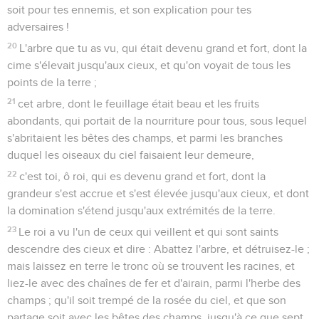
soit pour tes ennemis, et son explication pour tes
adversaires !
20
L'arbre que tu as vu, qui était devenu grand et fort, dont la
cime s'élevait jusqu'aux cieux, et qu'on voyait de tous les
points de la terre ;
21
cet arbre, dont le feuillage était beau et les fruits
abondants, qui portait de la nourriture pour tous, sous lequel
s'abritaient les bêtes des champs, et parmi les branches
duquel les oiseaux du ciel faisaient leur demeure,
22
c'est toi, ô roi, qui es devenu grand et fort, dont la
grandeur s'est accrue et s'est élevée jusqu'aux cieux, et dont
la domination s'étend jusqu'aux extrémités de la terre.
23
Le roi a vu l'un de ceux qui veillent et qui sont saints
descendre des cieux et dire : Abattez l'arbre, et détruisez-le ;
mais laissez en terre le tronc où se trouvent les racines, et
liez-le avec des chaînes de fer et d'airain, parmi l'herbe des
champs ; qu'il soit trempé de la rosée du ciel, et que son
partage soit avec les bêtes des champs, jusqu'à ce que sept