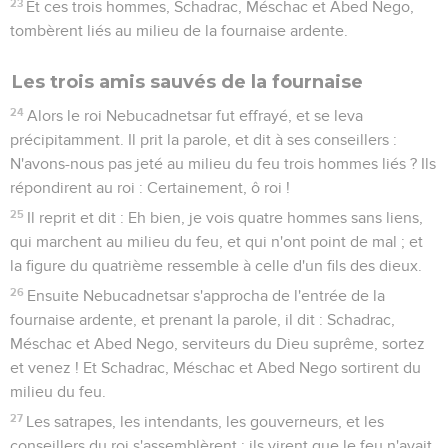
23
Et ces trois hommes, Schadrac, Méschac et Abed Nego,
tombèrent liés au milieu de la fournaise ardente.
Les trois amis sauvés de la fournaise
24
Alors le roi Nebucadnetsar fut effrayé, et se leva
précipitamment. Il prit la parole, et dit à ses conseillers :
N'avons-nous pas jeté au milieu du feu trois hommes liés ? Ils
répondirent au roi : Certainement, ô roi !
25
Il reprit et dit : Eh bien, je vois quatre hommes sans liens,
qui marchent au milieu du feu, et qui n'ont point de mal ; et
la figure du quatrième ressemble à celle d'un fils des dieux.
26
Ensuite Nebucadnetsar s'approcha de l'entrée de la
fournaise ardente, et prenant la parole, il dit : Schadrac,
Méschac et Abed Nego, serviteurs du Dieu suprême, sortez
et venez ! Et Schadrac, Méschac et Abed Nego sortirent du
milieu du feu.
27
Les satrapes, les intendants, les gouverneurs, et les
conseillers du roi s'assemblèrent ; ils virent que le feu n'avait