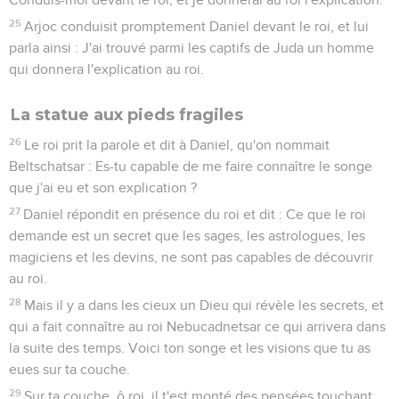
25
Arjoc conduisit promptement Daniel devant le roi, et lui
parla ainsi : J'ai trouvé parmi les captifs de Juda un homme
qui donnera l'explication au roi.
La statue aux pieds fragiles
26
Le roi prit la parole et dit à Daniel, qu'on nommait
Beltschatsar : Es-tu capable de me faire connaître le songe
que j'ai eu et son explication ?
27
Daniel répondit en présence du roi et dit : Ce que le roi
demande est un secret que les sages, les astrologues, les
magiciens et les devins, ne sont pas capables de découvrir
au roi.
28
Mais il y a dans les cieux un Dieu qui révèle les secrets, et
qui a fait connaître au roi Nebucadnetsar ce qui arrivera dans
la suite des temps. Voici ton songe et les visions que tu as
eues sur ta couche.
29
Sur ta couche, ô roi, il t'est monté des pensées touchant