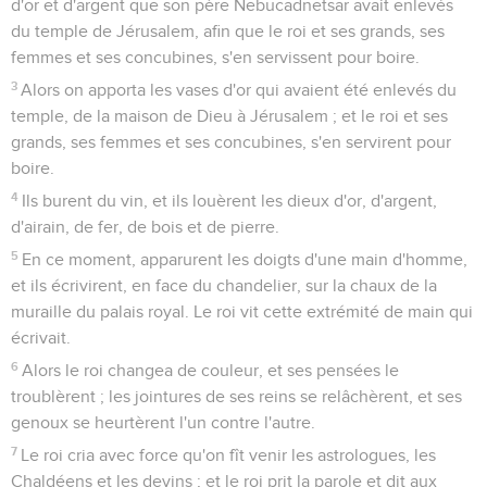
d'or et d'argent que son père Nebucadnetsar avait enlevés
du temple de Jérusalem, afin que le roi et ses grands, ses
femmes et ses concubines, s'en servissent pour boire.
3
Alors on apporta les vases d'or qui avaient été enlevés du
temple, de la maison de Dieu à Jérusalem ; et le roi et ses
grands, ses femmes et ses concubines, s'en servirent pour
boire.
4
Ils burent du vin, et ils louèrent les dieux d'or, d'argent,
d'airain, de fer, de bois et de pierre.
5
En ce moment, apparurent les doigts d'une main d'homme,
et ils écrivirent, en face du chandelier, sur la chaux de la
muraille du palais royal. Le roi vit cette extrémité de main qui
écrivait.
6
Alors le roi changea de couleur, et ses pensées le
troublèrent ; les jointures de ses reins se relâchèrent, et ses
genoux se heurtèrent l'un contre l'autre.
7
Le roi cria avec force qu'on fît venir les astrologues, les
Chaldéens et les devins ; et le roi prit la parole et dit aux