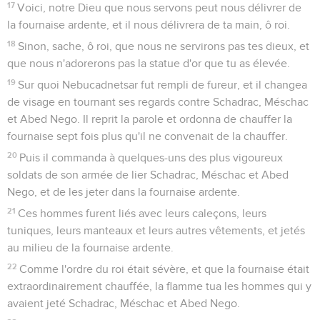
17
Voici, notre Dieu que nous servons peut nous délivrer de
la fournaise ardente, et il nous délivrera de ta main, ô roi.
18
Sinon, sache, ô roi, que nous ne servirons pas tes dieux, et
que nous n'adorerons pas la statue d'or que tu as élevée.
19
Sur quoi Nebucadnetsar fut rempli de fureur, et il changea
de visage en tournant ses regards contre Schadrac, Méschac
et Abed Nego. Il reprit la parole et ordonna de chauffer la
fournaise sept fois plus qu'il ne convenait de la chauffer.
20
Puis il commanda à quelques-uns des plus vigoureux
soldats de son armée de lier Schadrac, Méschac et Abed
Nego, et de les jeter dans la fournaise ardente.
21
Ces hommes furent liés avec leurs caleçons, leurs
tuniques, leurs manteaux et leurs autres vêtements, et jetés
au milieu de la fournaise ardente.
22
Comme l'ordre du roi était sévère, et que la fournaise était
extraordinairement chauffée, la flamme tua les hommes qui y
avaient jeté Schadrac, Méschac et Abed Nego.