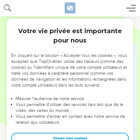
13
tu regarderas ensuite notre visage et celui des jeunes
gens qui mangent les mets du roi, et tu agiras avec tes
serviteurs d'après ce que tu auras vu.
Segond 1910
14
Il leur accorda ce qu'ils demandaient, et les éprouva
Votre vie privée est importante
Daniel
1
pendant dix jours.
pour nous
15
Au bout de dix jours, ils avaient meilleur visage et plus
d'embonpoint que tous les jeunes gens qui mangeaient les
En cliquant sur le bouton « Accepter tous les cookies », vous
mets du roi.
acceptez que TopChrétien utilise des traceurs (comme des
16
cookies ou l'identifiant unique de votre compte utilisateur) et
L'intendant emportait les mets et le vin qui leur étaient
traite vos données à caractère personnel (comme vos
destinés, et il leur donnait des légumes.
données de navigation et les informations renseignées dans
17
Dieu accorda à ces quatre jeunes gens de la science, de
votre compte utilisateur) dans les buts suivants :
l'intelligence dans toutes les lettres, et de la sagesse ; et
Mesurer l'audience de notre service
Daniel expliquait toutes les visions et tous les songes.
Vous permettre d'utiliser des services tiers tels que de la
18
Au terme fixé par le roi pour qu'on les lui amenât, le chef
vidéo, des cartes du monde…
Vous permettre d'entrer en contact avec notre service de
des eunuques les présenta à Nebucadnetsar.
relation aux utilisateurs.
19
Le roi s'entretint avec eux ; et, parmi tous ces jeunes gens,
il ne s'en trouva aucun comme Daniel, Hanania, Mischaël et
Choisir mes cookies