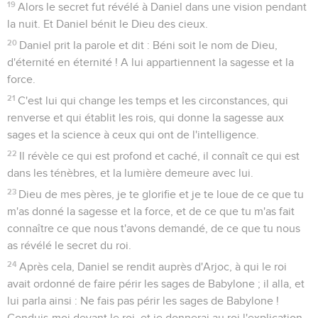
19
Alors le secret fut révélé à Daniel dans une vision pendant
la nuit. Et Daniel bénit le Dieu des cieux.
20
Daniel prit la parole et dit : Béni soit le nom de Dieu,
d'éternité en éternité ! A lui appartiennent la sagesse et la
force.
21
C'est lui qui change les temps et les circonstances, qui
renverse et qui établit les rois, qui donne la sagesse aux
sages et la science à ceux qui ont de l'intelligence.
22
Il révèle ce qui est profond et caché, il connaît ce qui est
dans les ténèbres, et la lumière demeure avec lui.
23
Dieu de mes pères, je te glorifie et je te loue de ce que tu
m'as donné la sagesse et la force, et de ce que tu m'as fait
connaître ce que nous t'avons demandé, de ce que tu nous
as révélé le secret du roi.
24
Après cela, Daniel se rendit auprès d'Arjoc, à qui le roi
avait ordonné de faire périr les sages de Babylone ; il alla, et
lui parla ainsi : Ne fais pas périr les sages de Babylone !
Conduis-moi devant le roi, et je donnerai au roi l'explication.