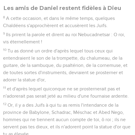
Les amis de Daniel restent fidèles à Dieu
8
A cette occasion, et dans le même temps, quelques
Chaldéens s'approchèrent et accusèrent les Juifs.
9
Ils prirent la parole et dirent au roi Nebucadnetsar : O roi,
vis éternellement !
10
Tu as donné un ordre d'après lequel tous ceux qui
entendraient le son de la trompette, du chalumeau, de la
guitare, de la sambuque, du psaltérion, de la cornemuse, et
de toutes sortes d'instruments, devraient se prosterner et
adorer la statue d'or,
11
et d'après lequel quiconque ne se prosternerait pas et
n'adorerait pas serait jeté au milieu d'une fournaise ardente.
12
Or, il y a des Juifs à qui tu as remis l'intendance de la
province de Babylone, Schadrac, Méschac et Abed Nego,
hommes qui ne tiennent aucun compte de toi, ô roi ; ils ne
servent pas tes dieux, et ils n'adorent point la statue d'or que
tu as élevée.