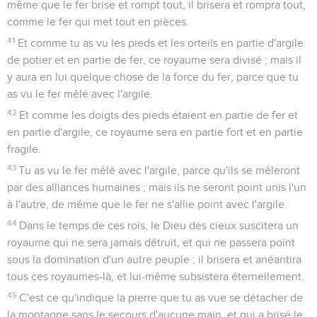
même que le fer brise et rompt tout, il brisera et rompra tout,
comme le fer qui met tout en pièces.
41
Et comme tu as vu les pieds et les orteils en partie d'argile
de potier et en partie de fer, ce royaume sera divisé ; mais il
y aura en lui quelque chose de la force du fer, parce que tu
as vu le fer mêlé avec l'argile.
42
Et comme les doigts des pieds étaient en partie de fer et
en partie d'argile, ce royaume sera en partie fort et en partie
fragile.
43
Tu as vu le fer mêlé avec l'argile, parce qu'ils se mêleront
par des alliances humaines ; mais ils ne seront point unis l'un
à l'autre, de même que le fer ne s'allie point avec l'argile.
44
Dans le temps de ces rois, le Dieu des cieux suscitera un
royaume qui ne sera jamais détruit, et qui ne passera point
sous la domination d'un autre peuple ; il brisera et anéantira
tous ces royaumes-là, et lui-même subsistera éternellement.
45
C'est ce qu'indique la pierre que tu as vue se détacher de
la montagne sans le secours d'aucune main, et qui a brisé le