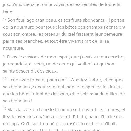
jusqu'aux cieux, et on le voyait des extrémités de toute la
terre.
12
Son feuillage était beau, et ses fruits abondants ; il portait
de la nourriture pour tous ; les bêtes des champs s'abritaient
sous son ombre, les oiseaux du ciel faisaient leur demeure
parmi ses branches, et tout être vivant tirait de lui sa
nourriture.
13
Dans les visions de mon esprit, que j'avais sur ma couche,
je regardais, et voici, un de ceux qui veillent et qui sont
saints descendit des cieux.
14
Il cria avec force et parla ainsi : Abattez l'arbre, et coupez
ses branches ; secouez le feuillage, et dispersez les fruits ;
que les bêtes fuient de dessous, et les oiseaux du milieu de
ses branches !
15
Mais laissez en terre le tronc où se trouvent les racines, et
liez-le avec des chaînes de fer et d'airain, parmi l'herbe des
champs. Qu'il soit trempé de la rosée du ciel, et qu'il ait,
comme les bêtes, l'herbe de la terre pour partage.