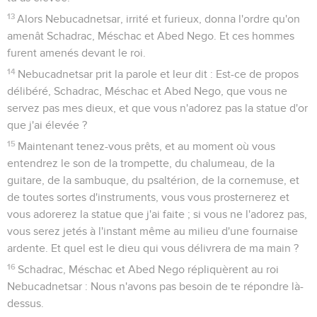
13
Alors Nebucadnetsar, irrité et furieux, donna l'ordre qu'on
amenât Schadrac, Méschac et Abed Nego. Et ces hommes
furent amenés devant le roi.
14
Nebucadnetsar prit la parole et leur dit : Est-ce de propos
délibéré, Schadrac, Méschac et Abed Nego, que vous ne
servez pas mes dieux, et que vous n'adorez pas la statue d'or
que j'ai élevée ?
15
Maintenant tenez-vous prêts, et au moment où vous
entendrez le son de la trompette, du chalumeau, de la
guitare, de la sambuque, du psaltérion, de la cornemuse, et
de toutes sortes d'instruments, vous vous prosternerez et
vous adorerez la statue que j'ai faite ; si vous ne l'adorez pas,
vous serez jetés à l'instant même au milieu d'une fournaise
ardente. Et quel est le dieu qui vous délivrera de ma main ?
16
Schadrac, Méschac et Abed Nego répliquèrent au roi
Nebucadnetsar : Nous n'avons pas besoin de te répondre là-
dessus.