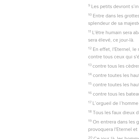
9
Les petits devront s’i
10
Entre dans les grotte
splendeur de sa majesté
11
L'être humain sera ab
sera élevé, ce jour-là.
12
En effet, l'Eternel, l
contre tous ceux qui s'é
13
contre tous les cèdres
14
contre toutes les hau
15
contre toutes les haut
16
contre tous les batea
17
L’orgueil de l’homme d
18
Tous les faux dieux d
19
On entrera dans les g
provoquera l'Eternel et 
20
Ce jour-là, les homme