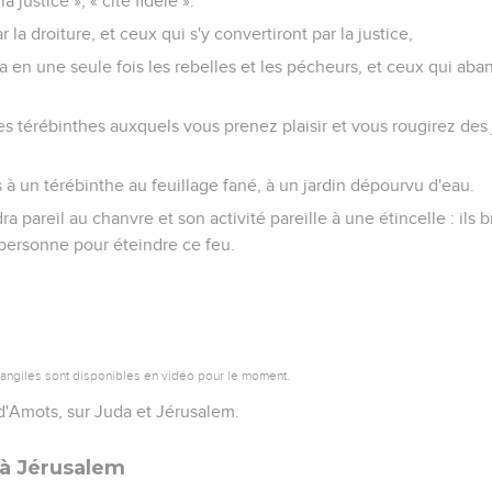
la justice », « cité fidèle ».
 la droiture, et ceux qui s'y convertiront par la justice,
ra en une seule fois les rebelles et les pécheurs, et ceux qui aba
es térébinthes auxquels vous prenez plaisir et vous rougirez des
s à un térébinthe au feuillage fané, à un jardin dépourvu d'eau.
 pareil au chanvre et son activité pareille à une étincelle : ils 
 personne pour éteindre ce feu.
vangiles sont disponibles en vidéo pour le moment.
s d'Amots, sur Juda et Jérusalem.
 à Jérusalem