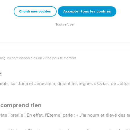
emeur Copyright © 1992, 1999 by Biblica, Inc.® Used by permission. All rights reser
Accepter tous les cookies
Choisir mes cookies
Tout refuser
vangiles sont disponibles en vidéo pour le moment.
E
'Amots, sur Juda et Jérusalem, durant les règnes d'Ozias, de Joth
 comprend rien
ête l'oreille ! En effet, l'Eternel parle : « J'ai nourri et élevé des 