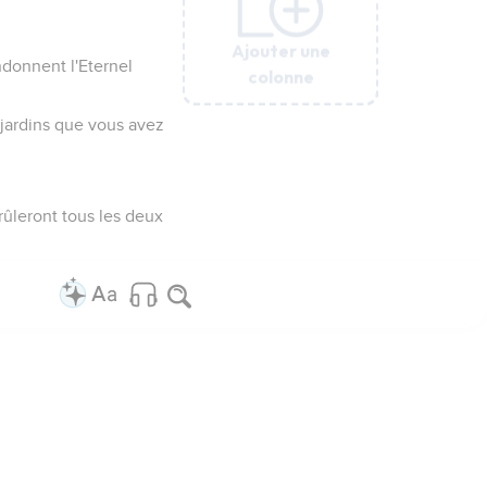
Ajouter une
Ajouter une
Ajouter une
Ajouter une
Ajouter une
ndonnent l'Eternel
colonne
colonne
colonne
colonne
colonne
 jardins que vous avez
brûleront tous les deux