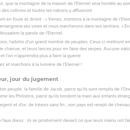
avenir, que la montagne de la maison de l'Eternel sera fondée au
 des collines et toutes les nations y afflueront.
nt en foule et diront : « Venez, montons à la montagne de l'Eter
 enseignera ses voies et nous marcherons dans ses sentiers. » En 
 Jérusalem la parole de l'Eternel.
tions, l'arbitre d'un grand nombre de peuples. Ceux-ci mettront e
de charrue, et leurs lances pour en faire des serpes. Aucune nati
t l'on n'apprendra plus à faire la guerre.
z et marchons à la lumière de l'Eternel !
eur, jour du jugement
on peuple, la famille de Jacob, parce qu'ils sont remplis de l'Or
me les Philistins, parce qu'ils tendent la main aux enfants étrang
argent et d'or, de trésors sans fin ; son pays est rempli de chev
 faux dieux : ils se prosternent devant ce que leurs mains ont fa