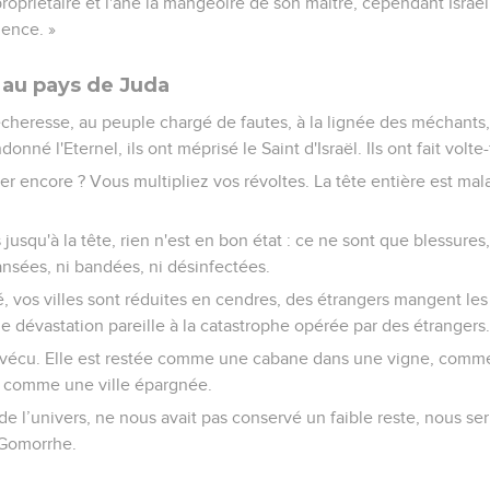
opriétaire et l'âne la mangeoire de son maître, cependant Israë
gence. »
t au pays de Juda
écheresse, au peuple chargé de fautes, à la lignée des méchants
onné l'Eternel, ils ont méprisé le Saint d'Israël. Ils ont fait volte
r encore ? Vous multipliez vos révoltes. La tête entière est mal
 jusqu'à la tête, rien n'est en bon état : ce ne sont que blessures
pansées, ni bandées, ni désinfectées.
, vos villes sont réduites en cendres, des étrangers mangent les 
ne dévastation pareille à la catastrophe opérée par des étrangers.
 survécu. Elle est restée comme une cabane dans une vigne, com
comme une ville épargnée.
re de l’univers, ne nous avait pas conservé un faible reste, nous s
 Gomorrhe.