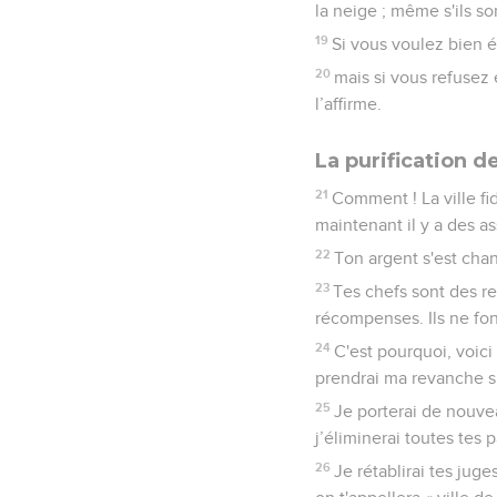
la neige ; même s'ils s
19
Si vous voulez bien é
20
mais si vous refusez 
l’affirme.
La purification 
21
Comment ! La ville fid
maintenant il y a des as
22
Ton argent s'est cha
23
Tes chefs sont des re
récompenses. Ils ne font
24
C'est pourquoi, voici 
prendrai ma revanche s
25
Je porterai de nouve
j’éliminerai toutes tes 
26
Je rétablirai tes juge