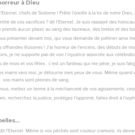
 horreur à Dieu
l'Eternel, chefs de Sodome ! Prête l'oreille à la loi de notre Die
ité de vos sacrifices ? dit l'Eternel. Je suis rassasié des holocau
e prends aucun plaisir au sang des taureaux, des brebis et des b
s présenter devant moi, qui vous demande de piétiner ainsi me
 offrandes illusoires ! J'ai horreur de l'encens, des débuts de mo
ns, je ne supporte pas de voir l’injustice associée aux célébrati
 de mois et vos fêtes : c’est un fardeau qui me pèse, je suis fati
s mains vers moi, je détourne mes yeux de vous. Même quand v
 : vos mains sont pleines de sang.
vous, mettez un terme à la méchanceté de vos agissements, cesse
en, recherchez la justice, protégez l'opprimé, faites droit à l'orp
belles…
dit l'Eternel. Même si vos péchés sont couleur cramoisi, ils de