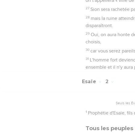
on t'appellera « ville de 
27
Sion sera rachetée par
28
mais la ruine atteind
disparaîtront.
29
Oui, on aura honte d
choisis,
30
car vous serez pareil
31
L'homme fort deviendra
ensemble et il n'y aura
Esaïe
2
Seuls les É
1
Prophétie d'Esaïe, fil
Tous les peuples