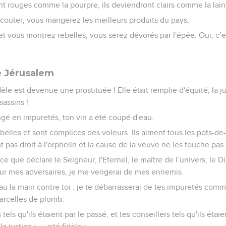
ont rouges comme la pourpre, ils deviendront clairs comme la lain
couter, vous mangerez les meilleurs produits du pays,
et vous montrez rebelles, vous serez dévorés par l'épée. Oui, c’es
de Jérusalem
èle est devenue une prostituée ! Elle était remplie d'équité, la jus
sassins !
ngé en impuretés, ton vin a été coupé d'eau.
belles et sont complices des voleurs. Ils aiment tous les pots-de-
 pas droit à l'orphelin et la cause de la veuve ne les touche pas.
ce que déclare le Seigneur, l'Eternel, le maître de l’univers, le Die
ur mes adversaires, je me vengerai de mes ennemis.
au la main contre toi : je te débarrasserai de tes impuretés comm
parcelles de plomb.
s tels qu'ils étaient par le passé, et tes conseillers tels qu'ils éta