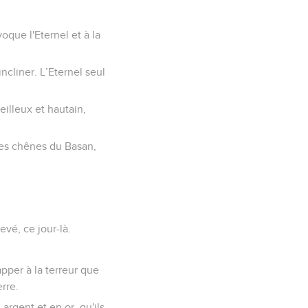
!
oque l'Eternel et à la
ncliner. L’Eternel seul
eilleux et hautain,
 les chênes du Basan,
evé, ce jour-là.
pper à la terreur que
erre.
argent et en or, qu'ils