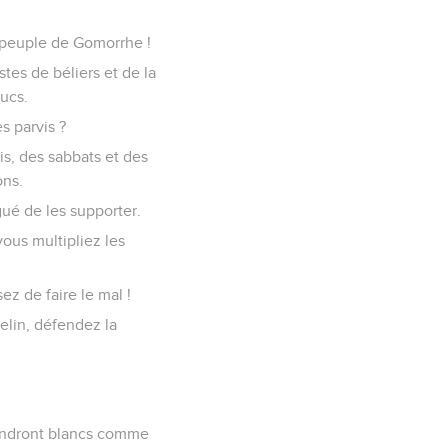
u, peuple de Gomorrhe !
stes de béliers et de la
oucs.
s parvis ?
is, des sabbats et des
ons.
gué de les supporter.
ous multipliez les
z de faire le mal !
helin, défendez la
viendront blancs comme