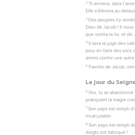
2
*Il arrivera, dans l’
Elle s'élèvera au-dessus
3
Des peuples s'y rendro
Dieu de Jacob ! Il nous
que sortira la loi, et de
4
Il sera le juge des na
pour en faire des socs 
armes contre une autre e
5
Famille de Jacob, vene
Le jour du Seign
6
Oui, tu as abandonné t
pratiquant la magie com
7
Son pays est rempli d'
incalculable.
8
Son pays est rempli de
doigts ont fabriqué !