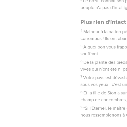
Le bœuf connaît son pr
peuple n'a pas d'intelli
Plus rien d'intac
4
Malheur à la nation p
corrompus ! Ils ont aband
5
A quoi bon vous frappe
souffrant.
6
De la plante des pieds
vives qui n'ont été ni 
7
Votre pays est dévasté
sous vos yeux : c’est u
8
Et la fille de Sion a
champ de concombres, 
9
*Si l'Eternel, le maît
nous ressemblerions à