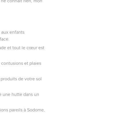
l ne connaît rien, mon
, aux enfants
-face.
ade et tout le cœur est
, contusions et plaies
produits de votre sol
me une hutte dans un
erions pareils à Sodome,