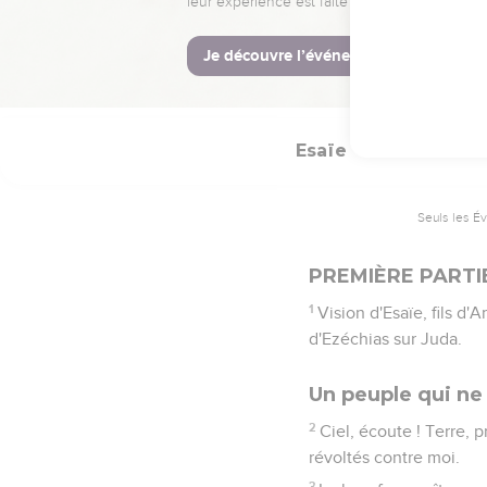
La Bible Du S
Esaïe
1
Seuls les É
PREMIÈRE PARTI
1
Vision d'Esaïe, fils d
d'Ezéchias sur Juda.
Un peuple qui ne
2
Ciel, écoute ! Terre, pr
révoltés contre moi.
3