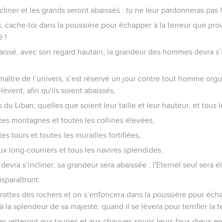
ncliner et les grands seront abaissés : tu ne leur pardonneras pas 
s, cache-toi dans la poussière pour échapper à la terreur que prov
 !
aissé, avec son regard hautain, la grandeur des hommes devra s’i
e maître de l’univers, s’est réservé un jour contre tout homme orgu
lèvent, afin qu'ils soient abaissés,
 du Liban, quelles que soient leur taille et leur hauteur, et tous
tes montagnes et toutes les collines élevées,
es tours et toutes les murailles fortifiées,
ux long-courriers et tous les navires splendides.
evra s’incliner, sa grandeur sera abaissée : l'Eternel seul sera él
isparaîtront.
rottes des rochers et on s’enfoncera dans la poussière pour écha
à la splendeur de sa majesté, quand il se lèvera pour terrifier la t
s jetteront aux taupes et aux chauves-souris leurs faux dieux en 