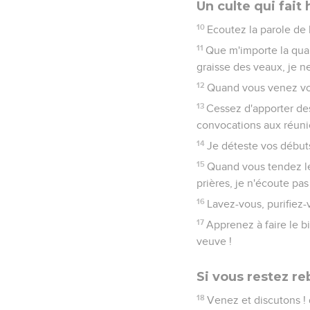
Un culte qui fait
10
Ecoutez la parole de 
11
Que m'importe la quant
graisse des veaux, je n
12
Quand vous venez vou
13
Cessez d'apporter des
convocations aux réunio
14
Je déteste vos débuts
15
Quand vous tendez le
prières, je n'écoute pas
16
Lavez-vous, purifiez-
17
Apprenez à faire le bi
veuve !
Si vous restez re
18
Venez et discutons ! 