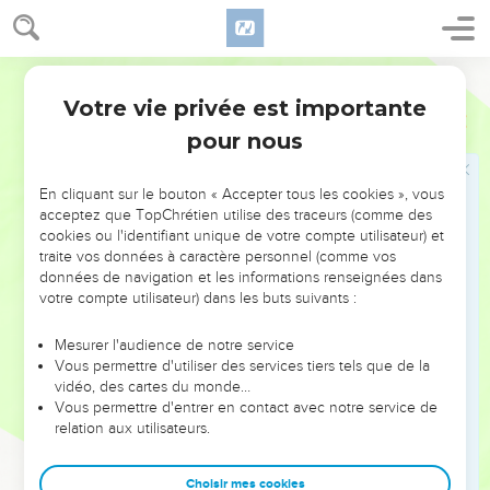
d'Assyrie : ‘Faites la paix avec moi, sortez de la ville vers moi,
et chacun de vous mangera des fruits de sa vigne et de son
Segond 21
figuier, chacun boira de l'eau de sa citerne.
Votre vie privée est importante
17
Ensuite, je viendrai vous emmener dans un pays pareil au
Esaïe
36
vôtre, dans un pays de blé et de vin, un pays de pain et de
pour nous
vignes.’
18
Qu'Ezéchias ne vous pousse donc pas dans une mauvaise
En cliquant sur le bouton « Accepter tous les cookies », vous
acceptez que TopChrétien utilise des traceurs (comme des
direction en affirmant : ‘L'Eternel nous délivrera.’Les dieux
cookies ou l'identifiant unique de votre compte utilisateur) et
des autres nations ont-ils délivré chacun son pays de la
traite vos données à caractère personnel (comme vos
domination du roi d'Assyrie ?
données de navigation et les informations renseignées dans
votre compte utilisateur) dans les buts suivants :
19
Où sont les dieux de Hamath et d'Arpad ? Où sont les
dieux de Sepharvaïm ? Ont-ils délivré Samarie de ma
Mesurer l'audience de notre service
domination ?
Vous permettre d'utiliser des services tiers tels que de la
20
vidéo, des cartes du monde…
Parmi tous les dieux de ces pays, quels sont ceux qui ont
Vous permettre d'entrer en contact avec notre service de
délivré leur pays de ma domination, pour que l'Eternel puisse
relation aux utilisateurs.
en délivrer Jérusalem ? »
21
Ils gardèrent le silence, ils ne lui répondirent pas un mot,
Choisir mes cookies