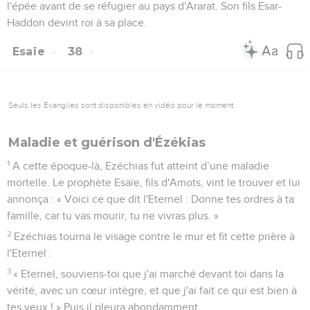
l'épée avant de se réfugier au pays d'Ararat. Son fils Esar-
Haddon devint roi à sa place.
Esaïe
38
Seuls les Évangiles sont disponibles en vidéo pour le moment.
Maladie et guérison d'Ézékias
1
A cette époque-là, Ezéchias fut atteint d’une maladie
mortelle. Le prophète Esaïe, fils d'Amots, vint le trouver et lui
annonça : « Voici ce que dit l'Eternel : Donne tes ordres à ta
famille, car tu vas mourir, tu ne vivras plus. »
2
Ezéchias tourna le visage contre le mur et fit cette prière à
l'Eternel :
3
« Eternel, souviens-toi que j'ai marché devant toi dans la
vérité, avec un cœur intègre, et que j'ai fait ce qui est bien à
tes yeux ! » Puis il pleura abondamment.