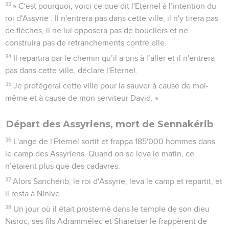
33
» C'est pourquoi, voici ce que dit l'Eternel à l’intention du
roi d'Assyrie : Il n'entrera pas dans cette ville, il n'y tirera pas
de flèches, il ne lui opposera pas de boucliers et ne
construira pas de retranchements contre elle.
34
Il repartira par le chemin qu’il a pris à l’aller et il n'entrera
pas dans cette ville, déclare l'Eternel.
35
Je protégerai cette ville pour la sauver à cause de moi-
même et à cause de mon serviteur David. »
Départ des Assyriens, mort de Sennakérib
36
L'ange de l'Eternel sortit et frappa 185'000 hommes dans
le camp des Assyriens. Quand on se leva le matin, ce
n’étaient plus que des cadavres.
37
Alors Sanchérib, le roi d'Assyrie, leva le camp et repartit, et
il resta à Ninive.
38
Un jour où il était prosterné dans le temple de son dieu
Nisroc, ses fils Adrammélec et Sharetser le frappèrent de