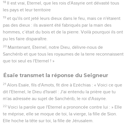
18
Il est vrai, Eternel, que les rois d'Assyrie ont dévasté tous
les pays et leur territoire
19
et qu'ils ont jeté leurs dieux dans le feu, mais ce n'étaient
pas des dieux : ils avaient été fabriqués par la main des
hommes, c’était du bois et de la pierre. Voilà pourquoi ils ont
pu les faire disparaître.
20
Maintenant, Eternel, notre Dieu, délivre-nous de
Sanchérib et que tous les royaumes de la terre reconnaissent
que toi seul es l'Eternel ! »
Ésaïe transmet la réponse du Seigneur
21
Alors Esaïe, fils d'Amots, fit dire à Ezéchias : « Voici ce que
dit l'Eternel, le Dieu d'Israël : J'ai entendu la prière que tu
m'as adressée au sujet de Sanchérib, le roi d'Assyrie.
22
Voici la parole que l'Eternel a prononcée contre lui : » Elle
te méprise, elle se moque de toi, la vierge, la fille de Sion.
Elle hoche la tête sur toi, la fille de Jérusalem.