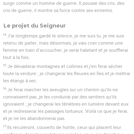
surgir comme un homme de guerre. Il pousse des cris, des
cris de guerre, il montre sa force contre ses ennemis.
Le projet du Seigneur
14
J'ai longtemps gardé le silence, je me suis tu, je me suis
retenu de parler, mais désormais, je vais crier comme une
femme en train d’accoucher, je serai haletant et je soufflerai
tout à la fois.
15
Je dévasterai montagnes et collines et j'en ferai sécher
toute la verdure ; je changerai les fleuves en îles et je mettrai
les étangs à sec.
16
Je ferai marcher les aveugles sur un chemin qu'ils ne
connaissent pas, je les conduirai par des sentiers qu'ils
ignoraient ; je changerai les ténèbres en lumière devant eux
et je redresserai les passages tortueux. Voilà ce que je ferai,
et je ne les abandonnerai pas.
17
Ils reculeront, couverts de honte, ceux qui placent leur