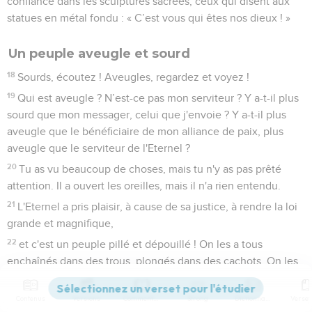
confiance dans les sculptures sacrées, ceux qui disent aux
statues en métal fondu : « C’est vous qui êtes nos dieux ! »
Un peuple aveugle et sourd
18
Sourds, écoutez ! Aveugles, regardez et voyez !
19
Qui est aveugle ? N’est-ce pas mon serviteur ? Y a-t-il plus
sourd que mon messager, celui que j'envoie ? Y a-t-il plus
aveugle que le bénéficiaire de mon alliance de paix, plus
aveugle que le serviteur de l'Eternel ?
20
Tu as vu beaucoup de choses, mais tu n'y as pas prêté
attention. Il a ouvert les oreilles, mais il n'a rien entendu.
21
L'Eternel a pris plaisir, à cause de sa justice, à rendre la loi
grande et magnifique,
22
et c'est un peuple pillé et dépouillé ! On les a tous
enchaînés dans des trous, plongés dans des cachots. On les
pille et personne ne les délivre, on les dépouille et personne
n’ordonne de rendre ce qu’on leur a pris.
Contenus
Versions
Commentaires
Strong
Dictionnaire