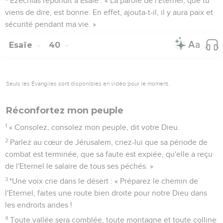
Ezéchias répondit à Esaïe : « La parole de l'Eternel, que tu
viens de dire, est bonne. En effet, ajouta-t-il, il y aura paix et
sécurité pendant ma vie. »
Esaïe
40
Seuls les Évangiles sont disponibles en vidéo pour le moment.
Réconfortez mon peuple
1
« Consolez, consolez mon peuple, dit votre Dieu.
2
Parlez au cœur de Jérusalem, criez-lui que sa période de
combat est terminée, que sa faute est expiée, qu'elle a reçu
de l'Eternel le salaire de tous ses péchés. »
3
*Une voix crie dans le désert : « Préparez le chemin de
l'Eternel, faites une route bien droite pour notre Dieu dans
les endroits arides !
4
Toute vallée sera comblée, toute montagne et toute colline