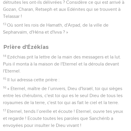
détruites les ont-ils délivrées ? Considère ce qui est arrivé à
Gozan, Charan, Retseph et aux Edénites qui se trouvent à
Telassar !
13
Où sont les rois de Hamath, d'Arpad, de la ville de
Sepharvaïm, d'Héna et d'Ivva ? »
Prière d'Ézékias
14
Ezéchias prit la lettre de la main des messagers et la lut.
Puis il monta à la maison de l'Eternel et la déroula devant
l'Eternel.
15
Il lui adressa cette prière :
16
« Eternel, maître de l’univers, Dieu d'Israël, toi qui sièges
entre les chérubins, c'est toi qui es le seul Dieu de tous les
royaumes de la terre, c'est toi qui as fait le ciel et la terre.
17
Eternel, tends l’oreille et écoute ! Eternel, ouvre tes yeux
et regarde ! Ecoute toutes les paroles que Sanchérib a
envoyées pour insulter le Dieu vivant !