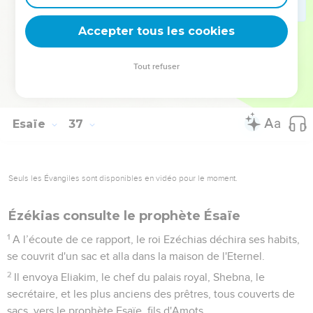
car le roi avait donné cet ordre : « Vous ne lui répondrez
pas. »
Accepter tous les cookies
22
Le chef du palais royal, Eliakim, fils de Hilkija, Shebna, le
secrétaire, et l'archiviste Joach, fils d'Asaph, vinrent trouver
Tout refuser
Ezéchias, les habits déchirés, et lui rapportèrent les paroles
de Rabshaké.
Esaïe
37
Seuls les Évangiles sont disponibles en vidéo pour le moment.
Ézékias consulte le prophète Ésaïe
1
A l’écoute de ce rapport, le roi Ezéchias déchira ses habits,
se couvrit d'un sac et alla dans la maison de l'Eternel.
2
Il envoya Eliakim, le chef du palais royal, Shebna, le
secrétaire, et les plus anciens des prêtres, tous couverts de
sacs, vers le prophète Esaïe, fils d'Amots.