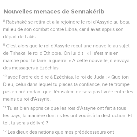
Nouvelles menaces de Sennakérib
8
Rabshaké se retira et alla rejoindre le roi d'Assyrie au beau
milieu de son combat contre Libna, car il avait appris son
départ de Lakis.
9
C'est alors que le roi d'Assyrie reçut une nouvelle au sujet
de Tirhaka, le roi d'Ethiopie. On lui dit : « Il s'est mis en
marche pour te faire la guerre. » A cette nouvelle, il envoya
des messagers à Ezéchias
10
avec l’ordre de dire à Ezéchias, le roi de Juda : « Que ton
Dieu, celui dans lequel tu places ta confiance, ne te trompe
pas en prétendant que Jérusalem ne sera pas livrée entre les
mains du roi d'Assyrie.
11
Tu as bien appris ce que les rois d'Assyrie ont fait à tous
les pays, la manière dont ils les ont voués à la destruction. Et
toi, tu serais délivré ?
12
Les dieux des nations que mes prédécesseurs ont