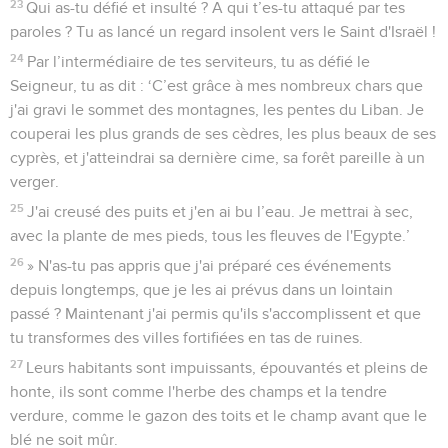
23
Qui as-tu défié et insulté ? A qui t’es-tu attaqué par tes
paroles ? Tu as lancé un regard insolent vers le Saint d'Israël !
24
Par l’intermédiaire de tes serviteurs, tu as défié le
Seigneur, tu as dit : ‘C’est grâce à mes nombreux chars que
j'ai gravi le sommet des montagnes, les pentes du Liban. Je
couperai les plus grands de ses cèdres, les plus beaux de ses
cyprès, et j'atteindrai sa dernière cime, sa forêt pareille à un
verger.
25
J'ai creusé des puits et j'en ai bu l’eau. Je mettrai à sec,
avec la plante de mes pieds, tous les fleuves de l'Egypte.’
26
» N'as-tu pas appris que j'ai préparé ces événements
depuis longtemps, que je les ai prévus dans un lointain
passé ? Maintenant j'ai permis qu'ils s'accomplissent et que
tu transformes des villes fortifiées en tas de ruines.
27
Leurs habitants sont impuissants, épouvantés et pleins de
honte, ils sont comme l'herbe des champs et la tendre
verdure, comme le gazon des toits et le champ avant que le
blé ne soit mûr.