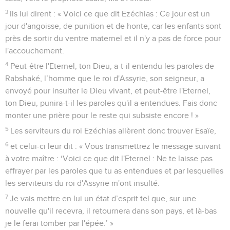
3
Ils lui dirent : « Voici ce que dit Ezéchias : Ce jour est un
jour d'angoisse, de punition et de honte, car les enfants sont
près de sortir du ventre maternel et il n'y a pas de force pour
l'accouchement.
4
Peut-être l'Eternel, ton Dieu, a-t-il entendu les paroles de
Rabshaké, l’homme que le roi d'Assyrie, son seigneur, a
envoyé pour insulter le Dieu vivant, et peut-être l'Eternel,
ton Dieu, punira-t-il les paroles qu'il a entendues. Fais donc
monter une prière pour le reste qui subsiste encore ! »
5
Les serviteurs du roi Ezéchias allèrent donc trouver Esaïe,
6
et celui-ci leur dit : « Vous transmettrez le message suivant
à votre maître : ‘Voici ce que dit l'Eternel : Ne te laisse pas
effrayer par les paroles que tu as entendues et par lesquelles
les serviteurs du roi d'Assyrie m'ont insulté.
7
Je vais mettre en lui un état d’esprit tel que, sur une
nouvelle qu'il recevra, il retournera dans son pays, et là-bas
je le ferai tomber par l'épée.’ »