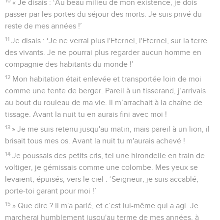
10
« Je disais : ‘Au beau milieu de mon existence, je dois
passer par les portes du séjour des morts. Je suis privé du
reste de mes années !’
11
Je disais : ‘Je ne verrai plus l'Eternel, l'Eternel, sur la terre
des vivants. Je ne pourrai plus regarder aucun homme en
compagnie des habitants du monde !’
12
Mon habitation était enlevée et transportée loin de moi
comme une tente de berger. Pareil à un tisserand, j’arrivais
au bout du rouleau de ma vie. Il m’arrachait à la chaîne de
tissage. Avant la nuit tu en aurais fini avec moi !
13
» Je me suis retenu jusqu'au matin, mais pareil à un lion, il
brisait tous mes os. Avant la nuit tu m'aurais achevé !
14
Je poussais des petits cris, tel une hirondelle en train de
voltiger, je gémissais comme une colombe. Mes yeux se
levaient, épuisés, vers le ciel : ‘Seigneur, je suis accablé,
porte-toi garant pour moi !’
15
» Que dire ? Il m'a parlé, et c’est lui-même qui a agi. Je
marcherai humblement jusqu'au terme de mes années, à