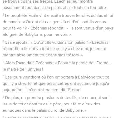
se trouvait dans ses trésors. Ezéchias leur montra
absolument tout dans son palais et sur tout son territoire.
3
Le prophète Esaïe vint ensuite trouver le roi Ezéchias et lui
demanda : « Qu'ont dit ces gens-là et d'où sont-ils venus
pour te voir ? » Ezéchias répondit : « Ils sont venus d'un pays
éloigné, de Babylone, pour me voir. »
4
Esaïe ajouta : « Qu'ont-ils vu dans ton palais ? » Ezéchias
répondit : « Ils ont vu tout ce qu’il y a chez moi, je leur ai
montré absolument tout dans mes trésors. »
5
Alors Esaïe dit à Ezéchias : « Ecoute la parole de l'Eternel,
le maître de l’univers !
6
Les jours viendront où l'on emportera à Babylone tout ce
qu’il y a chez toi et que tes ancêtres ont accumulé jusqu'à
aujourd’hui. Il n'en restera rien, dit l'Eternel.
7
De plus, on prendra plusieurs de tes fils, de ceux qui sont
issus de toi et dont tu es le père, pour faire d’eux des
eunuques dans le palais du roi de Babylone. »
8