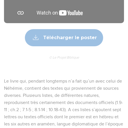
Télécharger le poster
© Le Projet Biblique
Le livre qui, pendant longtemps n’a fait qu’un avec celui de
Néhémie, contient des textes qui proviennent de sources
diverses. Plusieurs listes, de différentes natures,
reproduisent très certainement des documents officiels (1.9-
11 ; ch.2 ; 7.1-5 ; 8.1-14 ; 10.18-43). A ces listes s’ajoutent sept
lettres ou textes officiels dont le premier est en hébreu et
les six autres en araméen, langue diplomatique de l’époque