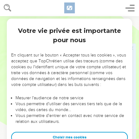
de l'Eternel et ceux du roi et de ses chefs.
19
Les Babyloniens brûlèrent la maison de Dieu, démolirent
Segond 21
les murailles de Jérusalem, livrèrent au feu tous ses palais et
Votre vie privée est importante
détruisirent tous les objets précieux.
2 Chroniques
36
20
pour nous
Nebucadnetsar exila à Babylone ceux qui échappèrent à
l'épée et ils lui furent asservis, à lui et à ses fils, jusqu'à ce
que le royaume de Perse prenne le pouvoir.
En cliquant sur le bouton « Accepter tous les cookies », vous
acceptez que TopChrétien utilise des traceurs (comme des
21
Ainsi s'accomplit la parole de l'Eternel prononcée par
cookies ou l'identifiant unique de votre compte utilisateur) et
Jérémie : jusqu'à ce que le pays ait compensé ses sabbats,
traite vos données à caractère personnel (comme vos
durant toute la période où il fut dévasté, il se reposa, jusqu'à
données de navigation et les informations renseignées dans
votre compte utilisateur) dans les buts suivants :
la fin des 70 ans.
Mesurer l'audience de notre service
Cyrus autorise la reconstruction du temple
Vous permettre d'utiliser des services tiers tels que de la
vidéo, des cartes du monde…
22
La première année du règne de Cyrus sur la Perse,
Vous permettre d'entrer en contact avec notre service de
l'Eternel réveilla l'esprit de Cyrus, roi de Perse, afin que
relation aux utilisateurs.
s'accomplisse la parole qu’il avait prononcée par Jérémie, et
celui-ci fit faire de vive voix, et même par écrit, la
Choisir mes cookies