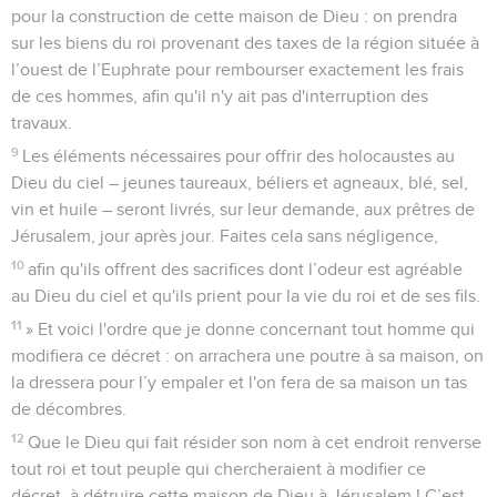
pour la construction de cette maison de Dieu : on prendra
sur les biens du roi provenant des taxes de la région située à
l’ouest de l’Euphrate pour rembourser exactement les frais
de ces hommes, afin qu'il n'y ait pas d'interruption des
travaux.
9
Les éléments nécessaires pour offrir des holocaustes au
Dieu du ciel – jeunes taureaux, béliers et agneaux, blé, sel,
vin et huile – seront livrés, sur leur demande, aux prêtres de
Jérusalem, jour après jour. Faites cela sans négligence,
10
afin qu'ils offrent des sacrifices dont l’odeur est agréable
au Dieu du ciel et qu'ils prient pour la vie du roi et de ses fils.
11
» Et voici l'ordre que je donne concernant tout homme qui
modifiera ce décret : on arrachera une poutre à sa maison, on
la dressera pour l’y empaler et l'on fera de sa maison un tas
de décombres.
12
Que le Dieu qui fait résider son nom à cet endroit renverse
tout roi et tout peuple qui chercheraient à modifier ce
décret, à détruire cette maison de Dieu à Jérusalem ! C’est