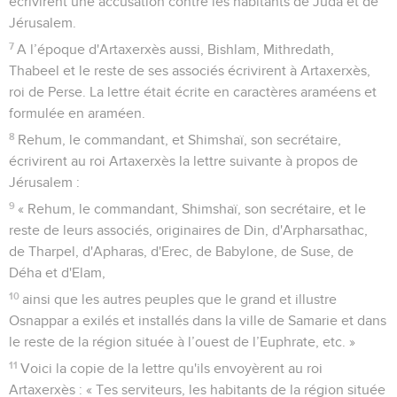
écrivirent une accusation contre les habitants de Juda et de
Jérusalem.
7
A l’époque d'Artaxerxès aussi, Bishlam, Mithredath,
Thabeel et le reste de ses associés écrivirent à Artaxerxès,
roi de Perse. La lettre était écrite en caractères araméens et
formulée en araméen.
8
Rehum, le commandant, et Shimshaï, son secrétaire,
écrivirent au roi Artaxerxès la lettre suivante à propos de
Jérusalem :
9
« Rehum, le commandant, Shimshaï, son secrétaire, et le
reste de leurs associés, originaires de Din, d'Arpharsathac,
de Tharpel, d'Apharas, d'Erec, de Babylone, de Suse, de
Déha et d'Elam,
10
ainsi que les autres peuples que le grand et illustre
Osnappar a exilés et installés dans la ville de Samarie et dans
le reste de la région située à l’ouest de l’Euphrate, etc. »
11
Voici la copie de la lettre qu'ils envoyèrent au roi
Artaxerxès : « Tes serviteurs, les habitants de la région située