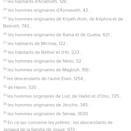
23
les habitants d'Anathoth, 128 ;
24
les hommes originaires d'Azmaveth, 42 ;
25
les hommes originaires de Kirjath-Arim, de Kephira et de
Beéroth, 743 ;
26
les hommes originaires de Rama et de Guéba, 621 ;
27
les habitants de Micmas, 122 ;
28
les habitants de Béthel et d'Aï, 223 ;
29
les hommes originaires de Nebo, 52 ;
30
les hommes originaires de Magbish, 156 ;
31
les descendants de l'autre Elam, 1254 ;
32
de Harim, 320 ;
33
les hommes originaires de Lod, de Hadid et d'Ono, 725 ;
34
les hommes originaires de Jéricho, 345 ;
35
les hommes originaires de Senaa, 3630.
36
En ce qui concerne les prêtres : les descendants de
Jedaeja de la famille de Josué, 973 ;