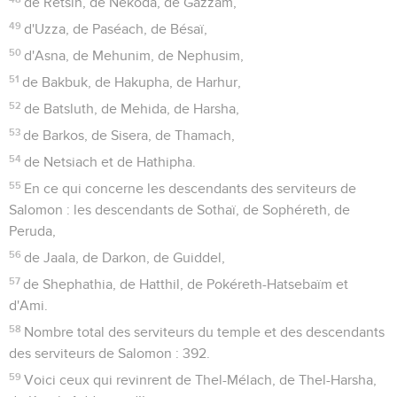
de Retsin, de Nekoda, de Gazzam,
49
d'Uzza, de Paséach, de Bésaï,
50
d'Asna, de Mehunim, de Nephusim,
51
de Bakbuk, de Hakupha, de Harhur,
52
de Batsluth, de Mehida, de Harsha,
53
de Barkos, de Sisera, de Thamach,
54
de Netsiach et de Hathipha.
55
En ce qui concerne les descendants des serviteurs de
Salomon : les descendants de Sothaï, de Sophéreth, de
Peruda,
56
de Jaala, de Darkon, de Guiddel,
57
de Shephathia, de Hatthil, de Pokéreth-Hatsebaïm et
d'Ami.
58
Nombre total des serviteurs du temple et des descendants
des serviteurs de Salomon : 392.
59
Voici ceux qui revinrent de Thel-Mélach, de Thel-Harsha,