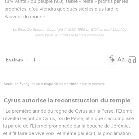
survivants » du peuple (9.8), faible « reste » promis par les
prophètes, d’où viendra quelques siècles plus tard le
Sauveur du monde.
La Bible Du Semeur Copyright © 1992, 1999 by Biblica, Inc.® Used by
permission. All rights reserved worldwide.
Esdras
1
Seuls les Évangiles sont disponibles en vidéo pour le moment.
Cyrus autorise la reconstruction du temple
1
La première année du règne de Cyrus sur la Perse, l'Eternel
réveilla l'esprit de Cyrus, roi de Perse, afin que s'accomplisse
la parole de l'Eternel prononcée par la bouche de Jérémie,
et il fit faire de vive voix, et même par écrit, la proclamation