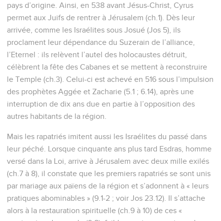
pays d’origine. Ainsi, en 538 avant Jésus-Christ, Cyrus
permet aux Juifs de rentrer à Jérusalem (ch.1). Dès leur
arrivée, comme les Israélites sous Josué (Jos 5), ils
proclament leur dépendance du Suzerain de l’alliance,
l’Eternel : ils relèvent l’autel des holocaustes détruit,
célèbrent la fête des Cabanes et se mettent à reconstruire
le Temple (ch.3). Celui-ci est achevé en 516 sous l’impulsion
des prophètes Aggée et Zacharie (5.1 ; 6.14), après une
interruption de dix ans due en partie à l’opposition des
autres habitants de la région.
Mais les rapatriés imitent aussi les Israélites du passé dans
leur péché. Lorsque cinquante ans plus tard Esdras, homme
versé dans la Loi, arrive à Jérusalem avec deux mille exilés
(ch.7 à 8), il constate que les premiers rapatriés se sont unis
par mariage aux païens de la région et s’adonnent à « leurs
pratiques abominables » (9.1-2 ; voir Jos 23.12). Il s’attache
alors à la restauration spirituelle (ch.9 à 10) de ces «