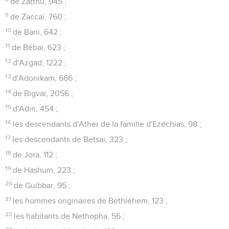
de Zatthu, 945 ;
9
de Zaccaï, 760 ;
10
de Bani, 642 ;
11
de Bébaï, 623 ;
12
d'Azgad, 1222 ;
13
d'Adonikam, 666 ;
14
de Bigvaï, 2056 ;
15
d'Adin, 454 ;
16
les descendants d'Ather de la famille d'Ezéchias, 98 ;
17
les descendants de Betsaï, 323 ;
18
de Jora, 112 ;
19
de Hashum, 223 ;
20
de Guibbar, 95 ;
21
les hommes originaires de Bethléhem, 123 ;
22
les habitants de Nethopha, 56 ;