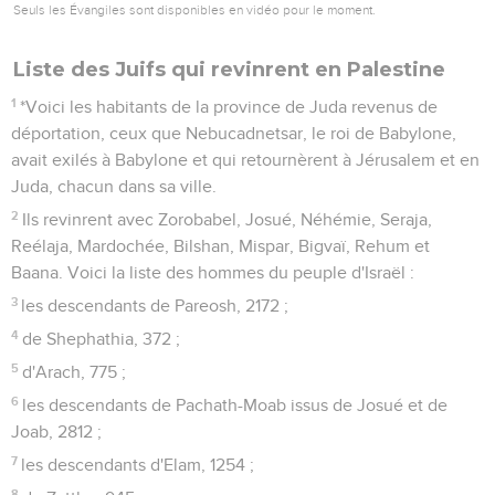
Seuls les Évangiles sont disponibles en vidéo pour le moment.
Liste des Juifs qui revinrent en Palestine
1
*Voici les habitants de la province de Juda revenus de
déportation, ceux que Nebucadnetsar, le roi de Babylone,
avait exilés à Babylone et qui retournèrent à Jérusalem et en
Juda, chacun dans sa ville.
2
Ils revinrent avec Zorobabel, Josué, Néhémie, Seraja,
Reélaja, Mardochée, Bilshan, Mispar, Bigvaï, Rehum et
Baana. Voici la liste des hommes du peuple d'Israël :
3
les descendants de Pareosh, 2172 ;
4
de Shephathia, 372 ;
5
d'Arach, 775 ;
6
les descendants de Pachath-Moab issus de Josué et de
Joab, 2812 ;
7
les descendants d'Elam, 1254 ;
8