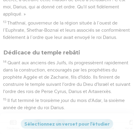
moi, Darius, qui ai donné cet ordre. Qu'il soit fidèlement
appliqué. »
13
Thathnaï, gouverneur de la région située à l’ouest de
l’Euphrate, Shethar-Boznaï et leurs associés se conformèrent
fidèlement à l’ordre que leur avait envoyé le roi Darius.
Dédicace du temple rebâti
14
Quant aux anciens des Juifs, ils progressèrent rapidement
dans la construction, encouragés par les prophéties du
prophète Aggée et de Zacharie, fils d'Iddo. Ils finirent de
construire le temple suivant l'ordre du Dieu d'Israël et suivant
l'ordre des rois de Perse Cyrus, Darius et Artaxerxès.
15
Il fut terminé le troisième jour du mois d'Adar, la sixième
année de règne du roi Darius.
16
Les Israélites, les prêtres, les Lévites et le reste des Juifs
issus de l’exil firent avec joie la dédicace de cette maison de
Contenus
Versions
Commentaires
Strong
Dictionnaire
Dieu.