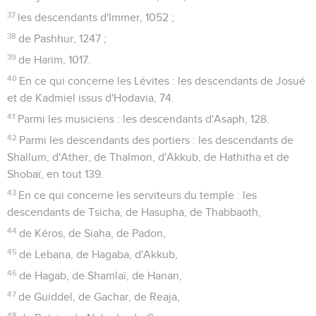
37
les descendants d'Immer, 1052 ;
38
de Pashhur, 1247 ;
39
de Harim, 1017.
40
En ce qui concerne les Lévites : les descendants de Josué
et de Kadmiel issus d'Hodavia, 74.
41
Parmi les musiciens : les descendants d'Asaph, 128.
42
Parmi les descendants des portiers : les descendants de
Shallum, d'Ather, de Thalmon, d'Akkub, de Hathitha et de
Shobaï, en tout 139.
43
En ce qui concerne les serviteurs du temple : les
descendants de Tsicha, de Hasupha, de Thabbaoth,
44
de Kéros, de Siaha, de Padon,
45
de Lebana, de Hagaba, d'Akkub,
46
de Hagab, de Shamlaï, de Hanan,
47
de Guiddel, de Gachar, de Reaja,
48