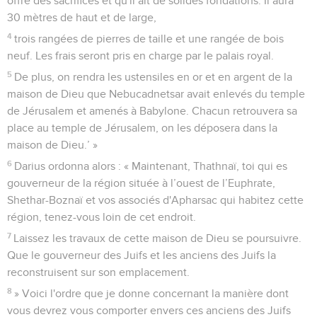
offre des sacrifices et qu'il ait de solides fondations. Il aura
30 mètres de haut et de large,
4
trois rangées de pierres de taille et une rangée de bois
neuf. Les frais seront pris en charge par le palais royal.
5
De plus, on rendra les ustensiles en or et en argent de la
maison de Dieu que Nebucadnetsar avait enlevés du temple
de Jérusalem et amenés à Babylone. Chacun retrouvera sa
place au temple de Jérusalem, on les déposera dans la
maison de Dieu.’ »
6
Darius ordonna alors : « Maintenant, Thathnaï, toi qui es
gouverneur de la région située à l’ouest de l’Euphrate,
Shethar-Boznaï et vos associés d'Apharsac qui habitez cette
région, tenez-vous loin de cet endroit.
7
Laissez les travaux de cette maison de Dieu se poursuivre.
Que le gouverneur des Juifs et les anciens des Juifs la
reconstruisent sur son emplacement.
8
» Voici l'ordre que je donne concernant la manière dont
vous devrez vous comporter envers ces anciens des Juifs