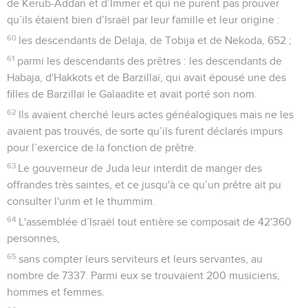
de Kerub-Addan et d’Immer et qui ne purent pas prouver
qu’ils étaient bien d’Israël par leur famille et leur origine :
60
les descendants de Delaja, de Tobija et de Nekoda, 652 ;
61
parmi les descendants des prêtres : les descendants de
Habaja, d'Hakkots et de Barzillaï, qui avait épousé une des
filles de Barzillaï le Galaadite et avait porté son nom.
62
Ils avaient cherché leurs actes généalogiques mais ne les
avaient pas trouvés, de sorte qu’ils furent déclarés impurs
pour l’exercice de la fonction de prêtre.
63
Le gouverneur de Juda leur interdit de manger des
offrandes très saintes, et ce jusqu'à ce qu’un prêtre ait pu
consulter l'urim et le thummim.
64
L'assemblée d’Israël tout entière se composait de 42'360
personnes,
65
sans compter leurs serviteurs et leurs servantes, au
nombre de 7337. Parmi eux se trouvaient 200 musiciens,
hommes et femmes.