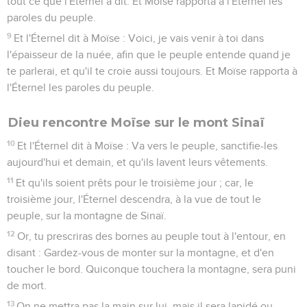
tout ce que l'Éternel a dit. Et Moïse rapporta à l'Éternel les
paroles du peuple.
9
Et l'Éternel dit à Moïse : Voici, je vais venir à toi dans
l'épaisseur de la nuée, afin que le peuple entende quand je
te parlerai, et qu'il te croie aussi toujours. Et Moïse rapporta à
l'Éternel les paroles du peuple.
Dieu rencontre Moïse sur le mont Sinaï
10
Et l'Éternel dit à Moïse : Va vers le peuple, sanctifie-les
aujourd'hui et demain, et qu'ils lavent leurs vêtements.
11
Et qu'ils soient prêts pour le troisième jour ; car, le
troisième jour, l'Éternel descendra, à la vue de tout le
peuple, sur la montagne de Sinaï.
12
Or, tu prescriras des bornes au peuple tout à l'entour, en
disant : Gardez-vous de monter sur la montagne, et d'en
toucher le bord. Quiconque touchera la montagne, sera puni
de mort.
13
On ne mettra pas la main sur lui, mais il sera lapidé ou