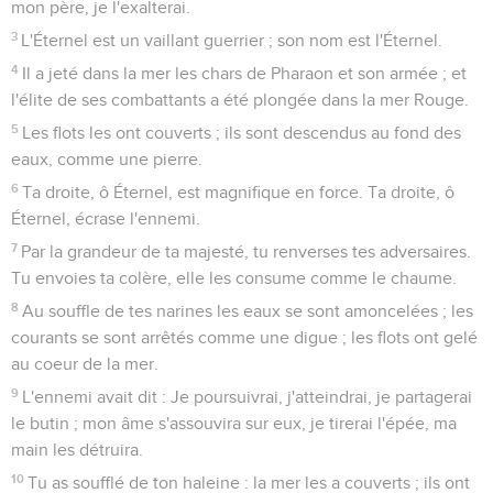
mon père, je l'exalterai.
3
L'Éternel est un vaillant guerrier ; son nom est l'Éternel.
4
Il a jeté dans la mer les chars de Pharaon et son armée ; et
l'élite de ses combattants a été plongée dans la mer Rouge.
5
Les flots les ont couverts ; ils sont descendus au fond des
eaux, comme une pierre.
6
Ta droite, ô Éternel, est magnifique en force. Ta droite, ô
Éternel, écrase l'ennemi.
7
Par la grandeur de ta majesté, tu renverses tes adversaires.
Tu envoies ta colère, elle les consume comme le chaume.
8
Au souffle de tes narines les eaux se sont amoncelées ; les
courants se sont arrêtés comme une digue ; les flots ont gelé
au coeur de la mer.
9
L'ennemi avait dit : Je poursuivrai, j'atteindrai, je partagerai
le butin ; mon âme s'assouvira sur eux, je tirerai l'épée, ma
main les détruira.
10
Tu as soufflé de ton haleine : la mer les a couverts ; ils ont