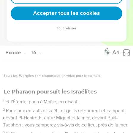
21
Et l'Éternel allait devant eux, le jour dans une colonne de
nuée, pour les conduire par le chemin, et la nuit dans une
Accepter tous les cookies
colonne de feu, pour les éclairer, afin qu'ils marchassent jour
et nuit.
Tout refuser
22
La colonne de nuée ne se retirait point de devant le
peuple pendant le jour, ni la colonne de feu pendant la nuit.
Exode
14
Seuls les Évangiles sont disponibles en vidéo pour le moment.
Le Pharaon poursuit les Israélites
1
Et l'Éternel parla à Moïse, en disant :
2
Parle aux enfants d'Israël ; et qu'ils retournent et campent
devant Pi-Hahiroth, entre Migdol et la mer, devant Baal-
Tsephon ; vous camperez vis-à-vis de ce lieu, près de la mer.
3