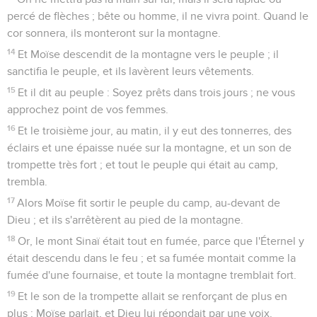
percé de flèches ; bête ou homme, il ne vivra point. Quand le
cor sonnera, ils monteront sur la montagne.
14
Et Moïse descendit de la montagne vers le peuple ; il
sanctifia le peuple, et ils lavèrent leurs vêtements.
15
Et il dit au peuple : Soyez prêts dans trois jours ; ne vous
approchez point de vos femmes.
16
Et le troisième jour, au matin, il y eut des tonnerres, des
éclairs et une épaisse nuée sur la montagne, et un son de
trompette très fort ; et tout le peuple qui était au camp,
trembla.
17
Alors Moïse fit sortir le peuple du camp, au-devant de
Dieu ; et ils s'arrêtèrent au pied de la montagne.
18
Or, le mont Sinaï était tout en fumée, parce que l'Éternel y
était descendu dans le feu ; et sa fumée montait comme la
fumée d'une fournaise, et toute la montagne tremblait fort.
19
Et le son de la trompette allait se renforçant de plus en
plus ; Moïse parlait, et Dieu lui répondait par une voix.