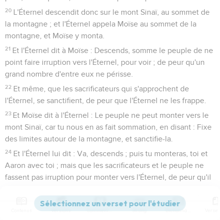
20
L'Éternel descendit donc sur le mont Sinaï, au sommet de
la montagne ; et l'Éternel appela Moïse au sommet de la
montagne, et Moïse y monta.
21
Et l'Éternel dit à Moïse : Descends, somme le peuple de ne
point faire irruption vers l'Éternel, pour voir ; de peur qu'un
grand nombre d'entre eux ne périsse.
22
Et même, que les sacrificateurs qui s'approchent de
l'Éternel, se sanctifient, de peur que l'Éternel ne les frappe.
23
Et Moïse dit à l'Éternel : Le peuple ne peut monter vers le
mont Sinaï, car tu nous en as fait sommation, en disant : Fixe
des limites autour de la montagne, et sanctifie-la.
24
Et l'Éternel lui dit : Va, descends ; puis tu monteras, toi et
Aaron avec toi ; mais que les sacrificateurs et le peuple ne
fassent pas irruption pour monter vers l'Éternel, de peur qu'il
ne les frappe.
25
Moïse donc descendit vers le peuple, et il le leur dit.
Contenus
Versions
Commentaires
Strong
Dictionnaire