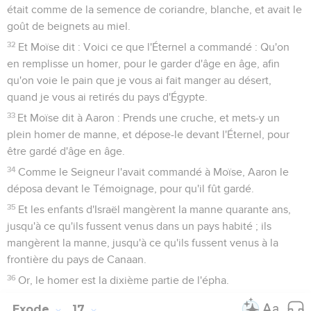
était comme de la semence de coriandre, blanche, et avait le
goût de beignets au miel.
32
Et Moïse dit : Voici ce que l'Éternel a commandé : Qu'on
en remplisse un homer, pour le garder d'âge en âge, afin
qu'on voie le pain que je vous ai fait manger au désert,
quand je vous ai retirés du pays d'Égypte.
33
Et Moïse dit à Aaron : Prends une cruche, et mets-y un
plein homer de manne, et dépose-le devant l'Éternel, pour
être gardé d'âge en âge.
34
Comme le Seigneur l'avait commandé à Moïse, Aaron le
déposa devant le Témoignage, pour qu'il fût gardé.
35
Et les enfants d'Israël mangèrent la manne quarante ans,
jusqu'à ce qu'ils fussent venus dans un pays habité ; ils
mangèrent la manne, jusqu'à ce qu'ils fussent venus à la
frontière du pays de Canaan.
36
Or, le homer est la dixième partie de l'épha.
Exode
17