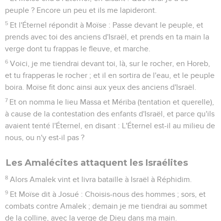
peuple ? Encore un peu et ils me lapideront.
5
Et l'Éternel répondit à Moïse : Passe devant le peuple, et
prends avec toi des anciens d'Israël, et prends en ta main la
verge dont tu frappas le fleuve, et marche.
6
Voici, je me tiendrai devant toi, là, sur le rocher, en Horeb,
et tu frapperas le rocher ; et il en sortira de l'eau, et le peuple
boira. Moïse fit donc ainsi aux yeux des anciens d'Israël.
7
Et on nomma le lieu Massa et Mériba (tentation et querelle),
à cause de la contestation des enfants d'Israël, et parce qu'ils
avaient tenté l'Éternel, en disant : L'Éternel est-il au milieu de
nous, ou n'y est-il pas ?
Les Amalécites attaquent les Israélites
8
Alors Amalek vint et livra bataille à Israël à Réphidim.
9
Et Moïse dit à Josué : Choisis-nous des hommes ; sors, et
combats contre Amalek ; demain je me tiendrai au sommet
de la colline, avec la verge de Dieu dans ma main.