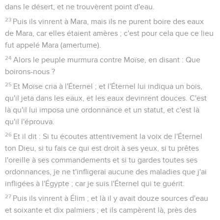
dans le désert, et ne trouvèrent point d'eau.
23
Puis ils vinrent à Mara, mais ils ne purent boire des eaux
de Mara, car elles étaient amères ; c'est pour cela que ce lieu
fut appelé Mara (amertume).
24
Alors le peuple murmura contre Moïse, en disant : Que
boirons-nous ?
25
Et Moïse cria à l'Éternel ; et l'Éternel lui indiqua un bois,
qu'il jeta dans les eaux, et les eaux devinrent douces. C'est
là qu'il lui imposa une ordonnance et un statut, et c'est là
qu'il l'éprouva.
26
Et il dit : Si tu écoutes attentivement la voix de l'Éternel
ton Dieu, si tu fais ce qui est droit à ses yeux, si tu prêtes
l'oreille à ses commandements et si tu gardes toutes ses
ordonnances, je ne t'infligerai aucune des maladies que j'ai
infligées à l'Égypte ; car je suis l'Éternel qui te guérit.
27
Puis ils vinrent à Élim ; et là il y avait douze sources d'eau
et soixante et dix palmiers ; et ils campèrent là, près des