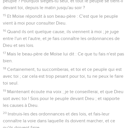
peuple ? Pourquoi sièges-tu seul, et tout le peuple se tient-il
devant toi, depuis le matin jusqu'au soir ?
15
Et Moïse répondit à son beau-père : C'est que le peuple
vient à moi pour consulter Dieu.
16
Quand ils ont quelque cause, ils viennent à moi ; je juge
entre l'un et l'autre, et je fais connaître les ordonnances de
Dieu et ses lois.
17
Mais le beau-père de Moïse lui dit : Ce que tu fais n'est pas
bien.
18
Certainement, tu succomberas, et toi et ce peuple qui est
avec toi ; car cela est trop pesant pour toi, tu ne peux le faire
toi seul.
19
Maintenant écoute ma voix ; je te conseillerai, et que Dieu
soit avec toi ! Sois pour le peuple devant Dieu ; et rapporte
les causes à Dieu.
20
Instruis-les des ordonnances et des lois, et fais-leur
connaître la voie dans laquelle ils doivent marcher, et ce
qu'ils doivent faire.