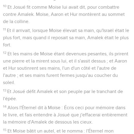
10
Et Josué fit comme Moïse lui avait dit, pour combattre
contre Amalek. Moïse, Aaron et Hur montèrent au sommet
de la colline.
11
Et il arrivait, lorsque Moïse élevait sa main, qu'Israël était le
plus fort, mais quand il reposait sa main, Amalek était le plus
fort.
12
Et les mains de Moïse étant devenues pesantes, ils prirent
une pierre et la mirent sous lui, et il s'assit dessus ; et Aaron
et Hur soutinrent ses mains, l'un d'un côté et l'autre de
l'autre ; et ses mains furent fermes jusqu'au coucher du
soleil.
13
Et Josué défit Amalek et son peuple par le tranchant de
l'épée.
14
Alors l'Éternel dit à Moïse : Écris ceci pour mémoire dans
le livre, et fais entendre à Josué que j'effacerai entièrement
la mémoire d'Amalek de dessous les cieux.
15
Et Moïse bâtit un autel, et le nomma : l'Éternel mon