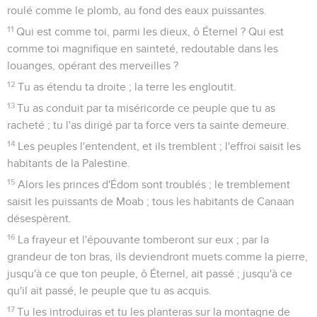
roulé comme le plomb, au fond des eaux puissantes.
11
Qui est comme toi, parmi les dieux, ô Éternel ? Qui est
comme toi magnifique en sainteté, redoutable dans les
louanges, opérant des merveilles ?
12
Tu as étendu ta droite ; la terre les engloutit.
13
Tu as conduit par ta miséricorde ce peuple que tu as
racheté ; tu l'as dirigé par ta force vers ta sainte demeure.
14
Les peuples l'entendent, et ils tremblent ; l'effroi saisit les
habitants de la Palestine.
15
Alors les princes d'Édom sont troublés ; le tremblement
saisit les puissants de Moab ; tous les habitants de Canaan
désespèrent.
16
La frayeur et l'épouvante tomberont sur eux ; par la
grandeur de ton bras, ils deviendront muets comme la pierre,
jusqu'à ce que ton peuple, ô Éternel, ait passé ; jusqu'à ce
qu'il ait passé, le peuple que tu as acquis.
17
Tu les introduiras et tu les planteras sur la montagne de