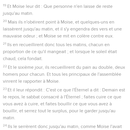
19
Et Moïse leur dit : Que personne n'en laisse de reste
jusqu'au matin.
20
Mais ils n'obéirent point à Moïse, et quelques-uns en
laissèrent jusqu'au matin, et il s'y engendra des vers et une
mauvaise odeur ; et Moïse se mit en colère contre eux.
21
Ils en recueillirent donc tous les matins, chacun en
proportion de ce qu'il mangeait ; et lorsque le soleil était
chaud, cela fondait.
22
Et le sixième jour, ils recueillirent du pain au double, deux
homers pour chacun. Et tous les principaux de l'assemblée
vinrent le rapporter à Moïse.
23
Et il leur répondit : C'est ce que l'Éternel a dit : Demain est
le repos, le sabbat consacré à l'Éternel ; faites cuire ce que
vous avez à cuire, et faites bouillir ce que vous avez à
bouillir, et serrez tout le surplus, pour le garder jusqu'au
matin.
24
Ils le serrèrent donc jusqu'au matin, comme Moïse l'avait