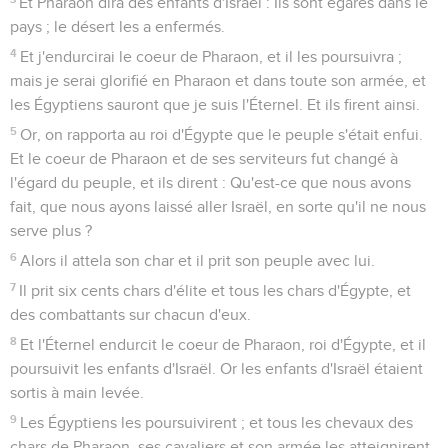
Et Pharaon dira des enfants d'Israël : Ils sont égarés dans le
pays ; le désert les a enfermés.
4
Et j'endurcirai le coeur de Pharaon, et il les poursuivra ;
mais je serai glorifié en Pharaon et dans toute son armée, et
les Égyptiens sauront que je suis l'Éternel. Et ils firent ainsi.
5
Or, on rapporta au roi d'Égypte que le peuple s'était enfui.
Et le coeur de Pharaon et de ses serviteurs fut changé à
l'égard du peuple, et ils dirent : Qu'est-ce que nous avons
fait, que nous ayons laissé aller Israël, en sorte qu'il ne nous
serve plus ?
6
Alors il attela son char et il prit son peuple avec lui.
7
Il prit six cents chars d'élite et tous les chars d'Égypte, et
des combattants sur chacun d'eux.
8
Et l'Éternel endurcit le coeur de Pharaon, roi d'Égypte, et il
poursuivit les enfants d'Israël. Or les enfants d'Israël étaient
sortis à main levée.
9
Les Égyptiens les poursuivirent ; et tous les chevaux des
chars de Pharaon, ses cavaliers et son armée les atteignirent,