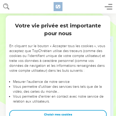
forte.
Dieu conduit la marche de son peuple
Ostervald
Votre vie privée est importante
17
Or, quand Pharaon eut laissé aller le peuple, Dieu ne les
Exode
13
conduisit point par le chemin du pays des Philistins, qui est
pour nous
le plus proche ; car Dieu dit : Il est à craindre que le peuple
ne se repente, quand il verra la guerre, et qu'il ne retourne
En cliquant sur le bouton « Accepter tous les cookies », vous
en Égypte.
acceptez que TopChrétien utilise des traceurs (comme des
cookies ou l'identifiant unique de votre compte utilisateur) et
18
Mais Dieu fit faire au peuple un détour par le chemin du
traite vos données à caractère personnel (comme vos
désert, vers la mer Rouge. Et les enfants d'Israël montèrent
données de navigation et les informations renseignées dans
en armes du pays d'Égypte.
votre compte utilisateur) dans les buts suivants :
19
Et Moïse prit avec lui les os de Joseph ; car Joseph avait
Mesurer l'audience de notre service
fait expressément jurer les enfants en disant : Dieu vous
Vous permettre d'utiliser des services tiers tels que de la
visitera certainement ; et vous transporterez mes os d'ici
vidéo, des cartes du monde…
Vous permettre d'entrer en contact avec notre service de
avec vous.
relation aux utilisateurs.
20
Or, ils partirent de Succoth, et campèrent à Étham, au bout
du désert.
Choisir mes cookies