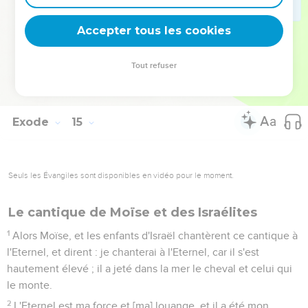
30
Ainsi l'Eternel délivra en ce jour-là Israël de la main des
Egyptiens ; et Israël vit sur le bord de la mer les Egyptiens
Accepter tous les cookies
morts.
31
Israël vit donc la grande puissance que l'Eternel avait
Tout refuser
déployée contre les Egyptiens ; et le peuple craignit
l'Eternel, et ils crurent en l'Eternel, et à Moïse son serviteur.
Exode
15
Seuls les Évangiles sont disponibles en vidéo pour le moment.
Le cantique de Moïse et des Israélites
1
Alors Moïse, et les enfants d'Israël chantèrent ce cantique à
l'Eternel, et dirent : je chanterai à l'Eternel, car il s'est
hautement élevé ; il a jeté dans la mer le cheval et celui qui
le monte.
2
L'Eternel est ma force et [ma] louange, et il a été mon