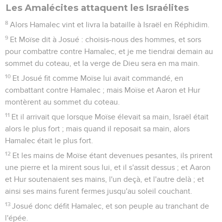
Les Amalécites attaquent les Israélites
8
Alors Hamalec vint et livra la bataille à Israël en Réphidim.
9
Et Moïse dit à Josué : choisis-nous des hommes, et sors
pour combattre contre Hamalec, et je me tiendrai demain au
sommet du coteau, et la verge de Dieu sera en ma main.
10
Et Josué fit comme Moïse lui avait commandé, en
combattant contre Hamalec ; mais Moïse et Aaron et Hur
montèrent au sommet du coteau.
11
Et il arrivait que lorsque Moïse élevait sa main, Israël était
alors le plus fort ; mais quand il reposait sa main, alors
Hamalec était le plus fort.
12
Et les mains de Moïse étant devenues pesantes, ils prirent
une pierre et la mirent sous lui, et il s'assit dessus ; et Aaron
et Hur soutenaient ses mains, l'un deçà, et l'autre delà ; et
ainsi ses mains furent fermes jusqu'au soleil couchant.
13
Josué donc défit Hamalec, et son peuple au tranchant de
l'épée.