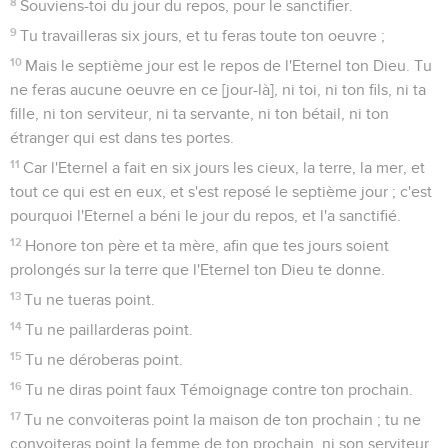
8
Souviens-toi du jour du repos, pour le sanctifier.
9
Tu travailleras six jours, et tu feras toute ton oeuvre ;
10
Mais le septième jour est le repos de l'Eternel ton Dieu. Tu
ne feras aucune oeuvre en ce [jour-là], ni toi, ni ton fils, ni ta
fille, ni ton serviteur, ni ta servante, ni ton bétail, ni ton
étranger qui est dans tes portes.
11
Car l'Eternel a fait en six jours les cieux, la terre, la mer, et
tout ce qui est en eux, et s'est reposé le septième jour ; c'est
pourquoi l'Eternel a béni le jour du repos, et l'a sanctifié.
12
Honore ton père et ta mère, afin que tes jours soient
prolongés sur la terre que l'Eternel ton Dieu te donne.
13
Tu ne tueras point.
14
Tu ne paillarderas point.
15
Tu ne déroberas point.
16
Tu ne diras point faux Témoignage contre ton prochain.
17
Tu ne convoiteras point la maison de ton prochain ; tu ne
convoiteras point la femme de ton prochain, ni son serviteur,