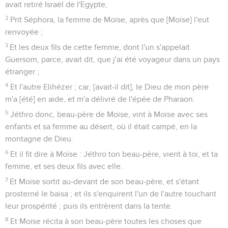
avait retiré Israël de l'Egypte,
2
Prit Séphora, la femme de Moïse, après que [Moïse] l'eut
renvoyée ;
3
Et les deux fils de cette femme, dont l'un s'appelait
Guersom, parce, avait dit, que j'ai été voyageur dans un pays
étranger ;
4
Et l'autre Elihézer ; car, [avait-il dit], le Dieu de mon père
m'a [été] en aide, et m'a délivré de l'épée de Pharaon.
5
Jéthro donc, beau-père de Moïse, vint à Moïse avec ses
enfants et sa femme au désert, où il était campé, en la
montagne de Dieu.
6
Et il fit dire à Moïse : Jéthro ton beau-père, vient à toi, et ta
femme, et ses deux fils avec elle.
7
Et Moïse sortit au-devant de son beau-père, et s'étant
prosterné le baisa ; et ils s'enquirent l'un de l'autre touchant
leur prospérité ; puis ils entrèrent dans la tente.
8
Et Moïse récita à son beau-père toutes les choses que