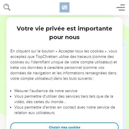
Egyptiens, et le mit en déroute.
25
Il ôta les roues de ses chariots, et fit qu'on les menait bien
Martin
pesamment. Alors les Egyptiens dirent : fuyons de devant les
Israélites, car l'Eternel combat pour eux contre les Egyptiens.
Votre vie privée est importante
Exode
14
26
Et l'Eternel dit à Moïse : étends ta main sur la mer, et les
pour nous
eaux retourneront sur les Egyptiens, sur leurs chariots, et sur
leurs gens de cheval.
En cliquant sur le bouton « Accepter tous les cookies », vous
acceptez que TopChrétien utilise des traceurs (comme des
27
Moïse donc étendit sa main sur la mer, et la mer reprit son
cookies ou l'identifiant unique de votre compte utilisateur) et
impétuosité comme le matin venait ; et les Egyptiens
traite vos données à caractère personnel (comme vos
s'enfuyant rencontrèrent la mer [qui s'était rejointe] ; et ainsi
données de navigation et les informations renseignées dans
l'Eternel jeta les Egyptiens au milieu de la mer.
votre compte utilisateur) dans les buts suivants :
28
Car les eaux retournèrent et couvrirent les chariots et les
Mesurer l'audience de notre service
gens de cheval de toute l'armée de Pharaon, qui étaient
Vous permettre d'utiliser des services tiers tels que de la
entrés après les Israélites dans la mer, et il n'en resta pas un
vidéo, des cartes du monde…
Vous permettre d'entrer en contact avec notre service de
seul.
relation aux utilisateurs.
29
Mais les enfants d'Israël marchèrent au milieu de la mer à
sec ; et les eaux leur servaient de mur à droite et à gauche.
Choisir mes cookies