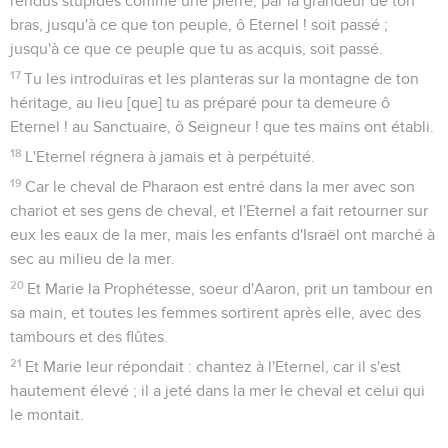
rendus stupides comme une pierre, par la grandeur de ton
bras, jusqu'à ce que ton peuple, ô Eternel ! soit passé ;
jusqu'à ce que ce peuple que tu as acquis, soit passé.
17
Tu les introduiras et les planteras sur la montagne de ton
héritage, au lieu [que] tu as préparé pour ta demeure ô
Eternel ! au Sanctuaire, ô Seigneur ! que tes mains ont établi.
18
L'Eternel régnera à jamais et à perpétuité.
19
Car le cheval de Pharaon est entré dans la mer avec son
chariot et ses gens de cheval, et l'Eternel a fait retourner sur
eux les eaux de la mer, mais les enfants d'Israël ont marché à
sec au milieu de la mer.
20
Et Marie la Prophétesse, soeur d'Aaron, prit un tambour en
sa main, et toutes les femmes sortirent après elle, avec des
tambours et des flûtes.
21
Et Marie leur répondait : chantez à l'Eternel, car il s'est
hautement élevé ; il a jeté dans la mer le cheval et celui qui
le montait.