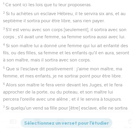
1
Ce sont ici les lois que tu leur proposeras.
2
Si tu achètes un esclave Hébreu, il te servira six ans, et au
septième il sortira pour être libre, sans rien payer.
3
S'il est venu avec son corps [seulement], il sortira avec son
corps ; s'il avait une femme, sa femme sortira aussi avec lui.
4
Si son maître lui a donné une femme qui lui ait enfanté des
fils, ou des filles, sa femme et les enfants qu'il en aura, seront
à son maître, mais il sortira avec son corps.
5
Que si l'esclave dit positivement : j'aime mon maître, ma
femme, et mes enfants, je ne sortirai point pour être libre.
6
Alors son maître le fera venir devant les Juges, et le fera
approcher de la porte, ou du poteau, et son maître lui
percera l'oreille avec une alêne ; et il le servira à toujours.
7
Si quelqu'un vend sa fille pour [être] esclave, elle ne sortira
point comme les esclaves sortent.
8
Si elle déplaît à son maître, qui ne l'aura point fiancée, il la
Contenus
Versions
Commentaires
Strong
Dictionnaire
fera acheter ; mais il n'aura pas le pouvoir de la vendre à un