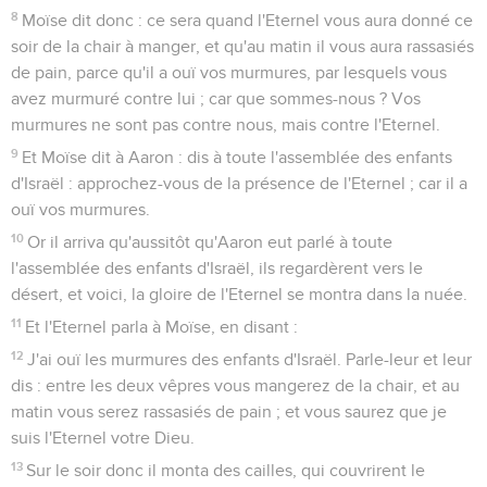
8
Moïse dit donc : ce sera quand l'Eternel vous aura donné ce
soir de la chair à manger, et qu'au matin il vous aura rassasiés
de pain, parce qu'il a ouï vos murmures, par lesquels vous
avez murmuré contre lui ; car que sommes-nous ? Vos
murmures ne sont pas contre nous, mais contre l'Eternel.
9
Et Moïse dit à Aaron : dis à toute l'assemblée des enfants
d'Israël : approchez-vous de la présence de l'Eternel ; car il a
ouï vos murmures.
10
Or il arriva qu'aussitôt qu'Aaron eut parlé à toute
l'assemblée des enfants d'Israël, ils regardèrent vers le
désert, et voici, la gloire de l'Eternel se montra dans la nuée.
11
Et l'Eternel parla à Moïse, en disant :
12
J'ai ouï les murmures des enfants d'Israël. Parle-leur et leur
dis : entre les deux vêpres vous mangerez de la chair, et au
matin vous serez rassasiés de pain ; et vous saurez que je
suis l'Eternel votre Dieu.
13
Sur le soir donc il monta des cailles, qui couvrirent le