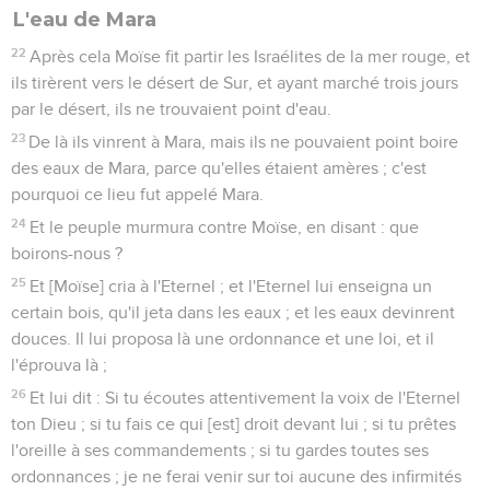
L'eau de Mara
22
Après cela Moïse fit partir les Israélites de la mer rouge, et
ils tirèrent vers le désert de Sur, et ayant marché trois jours
par le désert, ils ne trouvaient point d'eau.
23
De là ils vinrent à Mara, mais ils ne pouvaient point boire
des eaux de Mara, parce qu'elles étaient amères ; c'est
pourquoi ce lieu fut appelé Mara.
24
Et le peuple murmura contre Moïse, en disant : que
boirons-nous ?
25
Et [Moïse] cria à l'Eternel ; et l'Eternel lui enseigna un
certain bois, qu'il jeta dans les eaux ; et les eaux devinrent
douces. Il lui proposa là une ordonnance et une loi, et il
l'éprouva là ;
26
Et lui dit : Si tu écoutes attentivement la voix de l'Eternel
ton Dieu ; si tu fais ce qui [est] droit devant lui ; si tu prêtes
l'oreille à ses commandements ; si tu gardes toutes ses
ordonnances ; je ne ferai venir sur toi aucune des infirmités