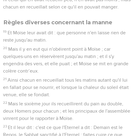
chacun en recueillait selon ce qu'il en pouvait manger.
Règles diverses concernant la manne
19
Et Moïse leur avait dit : que personne n'en laisse rien de
reste jusqu'au matin.
20
Mais il y en eut qui n'obéirent point à Moïse ; car
quelques-uns en réservèrent jusqu'au matin ; et il s'y
engendra des vers, et elle puait ; et Moïse se mit en grande
colère contr’eux.
21
Ainsi chacun en recueillait tous les matins autant qu'il lui
en fallait pour se nourrir, et lorsque la chaleur du soleil était
venue, elle se fondait.
22
Mais le sixième jour ils recueillirent du pain au double,
deux Homers pour chacun ; et les principaux de l'assemblée
vinrent pour le rapporter à Moïse.
23
Et il leur dit : c'est ce que l'Eternel a dit : Demain est le
Repos, le Sabbat sanctifié à l'Eternel ; faites cuire ce que