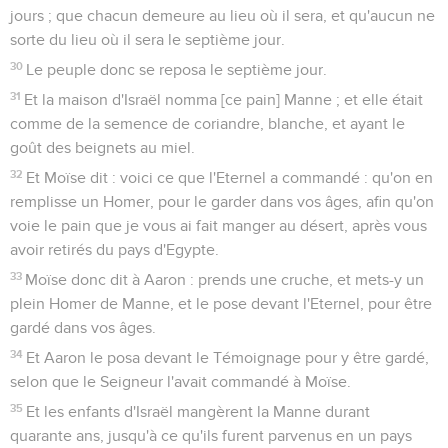
jours ; que chacun demeure au lieu où il sera, et qu'aucun ne
sorte du lieu où il sera le septième jour.
30
Le peuple donc se reposa le septième jour.
31
Et la maison d'Israël nomma [ce pain] Manne ; et elle était
comme de la semence de coriandre, blanche, et ayant le
goût des beignets au miel.
32
Et Moïse dit : voici ce que l'Eternel a commandé : qu'on en
remplisse un Homer, pour le garder dans vos âges, afin qu'on
voie le pain que je vous ai fait manger au désert, après vous
avoir retirés du pays d'Egypte.
33
Moïse donc dit à Aaron : prends une cruche, et mets-y un
plein Homer de Manne, et le pose devant l'Eternel, pour être
gardé dans vos âges.
34
Et Aaron le posa devant le Témoignage pour y être gardé,
selon que le Seigneur l'avait commandé à Moïse.
35
Et les enfants d'Israël mangèrent la Manne durant
quarante ans, jusqu'à ce qu'ils furent parvenus en un pays