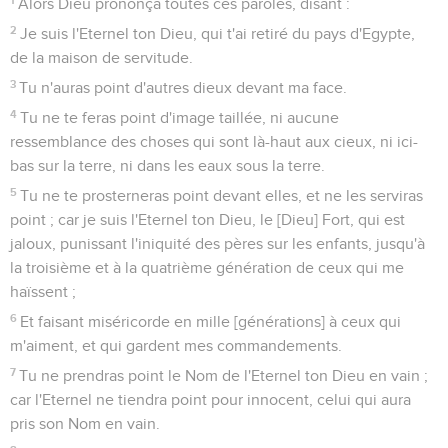
Alors Dieu prononça toutes ces paroles, disant :
2
Je suis l'Eternel ton Dieu, qui t'ai retiré du pays d'Egypte,
de la maison de servitude.
3
Tu n'auras point d'autres dieux devant ma face.
4
Tu ne te feras point d'image taillée, ni aucune
ressemblance des choses qui sont là-haut aux cieux, ni ici-
bas sur la terre, ni dans les eaux sous la terre.
5
Tu ne te prosterneras point devant elles, et ne les serviras
point ; car je suis l'Eternel ton Dieu, le [Dieu] Fort, qui est
jaloux, punissant l'iniquité des pères sur les enfants, jusqu'à
la troisième et à la quatrième génération de ceux qui me
haïssent ;
6
Et faisant miséricorde en mille [générations] à ceux qui
m'aiment, et qui gardent mes commandements.
7
Tu ne prendras point le Nom de l'Eternel ton Dieu en vain ;
car l'Eternel ne tiendra point pour innocent, celui qui aura
pris son Nom en vain.