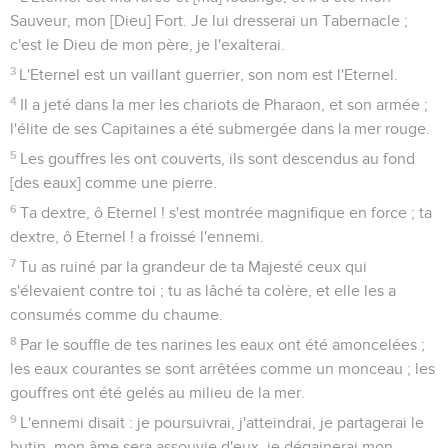
Sauveur, mon [Dieu] Fort. Je lui dresserai un Tabernacle ;
c'est le Dieu de mon père, je l'exalterai.
3
L'Eternel est un vaillant guerrier, son nom est l'Eternel.
4
Il a jeté dans la mer les chariots de Pharaon, et son armée ;
l'élite de ses Capitaines a été submergée dans la mer rouge.
5
Les gouffres les ont couverts, ils sont descendus au fond
[des eaux] comme une pierre.
6
Ta dextre, ô Eternel ! s'est montrée magnifique en force ; ta
dextre, ô Eternel ! a froissé l'ennemi.
7
Tu as ruiné par la grandeur de ta Majesté ceux qui
s'élevaient contre toi ; tu as lâché ta colère, et elle les a
consumés comme du chaume.
8
Par le souffle de tes narines les eaux ont été amoncelées ;
les eaux courantes se sont arrêtées comme un monceau ; les
gouffres ont été gelés au milieu de la mer.
9
L'ennemi disait : je poursuivrai, j'atteindrai, je partagerai le
butin, mon âme sera assouvie d'eux, je dégainerai mon