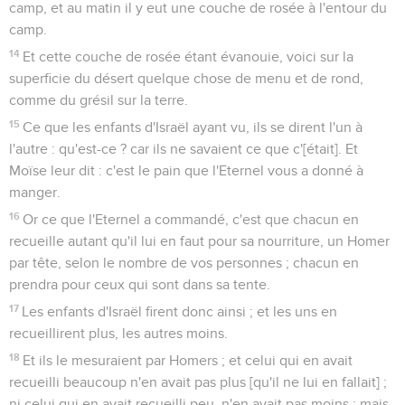
camp, et au matin il y eut une couche de rosée à l'entour du
camp.
14
Et cette couche de rosée étant évanouie, voici sur la
superficie du désert quelque chose de menu et de rond,
comme du grésil sur la terre.
15
Ce que les enfants d'Israël ayant vu, ils se dirent l'un à
l'autre : qu'est-ce ? car ils ne savaient ce que c'[était]. Et
Moïse leur dit : c'est le pain que l'Eternel vous a donné à
manger.
16
Or ce que l'Eternel a commandé, c'est que chacun en
recueille autant qu'il lui en faut pour sa nourriture, un Homer
par tête, selon le nombre de vos personnes ; chacun en
prendra pour ceux qui sont dans sa tente.
17
Les enfants d'Israël firent donc ainsi ; et les uns en
recueillirent plus, les autres moins.
18
Et ils le mesuraient par Homers ; et celui qui en avait
recueilli beaucoup n'en avait pas plus [qu'il ne lui en fallait] ;
ni celui qui en avait recueilli peu, n'en avait pas moins ; mais