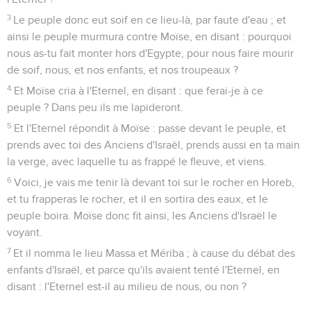
3
Le peuple donc eut soif en ce lieu-là, par faute d'eau ; et
ainsi le peuple murmura contre Moïse, en disant : pourquoi
nous as-tu fait monter hors d'Egypte, pour nous faire mourir
de soif, nous, et nos enfants, et nos troupeaux ?
4
Et Moïse cria à l'Eternel, en disant : que ferai-je à ce
peuple ? Dans peu ils me lapideront.
5
Et l'Eternel répondit à Moïse : passe devant le peuple, et
prends avec toi des Anciens d'Israël, prends aussi en ta main
la verge, avec laquelle tu as frappé le fleuve, et viens.
6
Voici, je vais me tenir là devant toi sur le rocher en Horeb,
et tu frapperas le rocher, et il en sortira des eaux, et le
peuple boira. Moïse donc fit ainsi, les Anciens d'Israël le
voyant.
7
Et il nomma le lieu Massa et Mériba ; à cause du débat des
enfants d'Israël, et parce qu'ils avaient tenté l'Eternel, en
disant : l'Eternel est-il au milieu de nous, ou non ?