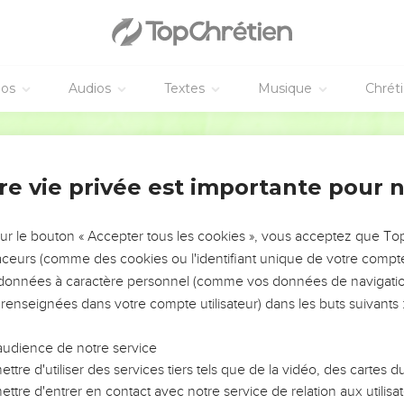
es et tous ses ustensiles ainsi que la cuve avec sa base.
ets et ils seront très saints. Tout ce qui les touchera sera saint.
 sur Aaron et ses fils, et tu les consacreras ainsi pour qu'ils soie
éos
Audios
Textes
Musique
Chrét
s : ‘Ce sera pour moi l'huile de l'onction sainte au fil des générati
Segond 21
ur le corps de n’importe qui et vous n'en ferez aucune qui ait l
 la considérerez comme sainte.
re vie privée est importante pour 
era un mélange semblable ou mettra de cette huile sur une pers
 exclue de son peuple.’ »
sur le bouton « Accepter tous les cookies », vous acceptez que T
traceurs (comme des cookies ou l'identifiant unique de votre compte 
u parfum sacré
s données à caractère personnel (comme vos données de navigatio
 renseignées dans votre compte utilisateur) dans les buts suivants 
 : « Prends des aromates : du stacté, de l'ongle odorant, du galba
audience de notre service
 parfum mélangé selon l'art du parfumeur. Il sera salé, pur et sain
ttre d'utiliser des services tiers tels que de la vidéo, des cartes
dre et tu le mettras devant le témoignage, dans la tente de la re
ttre d'entrer en contact avec notre service de relation aux utilisat
our vous une chose très sainte.