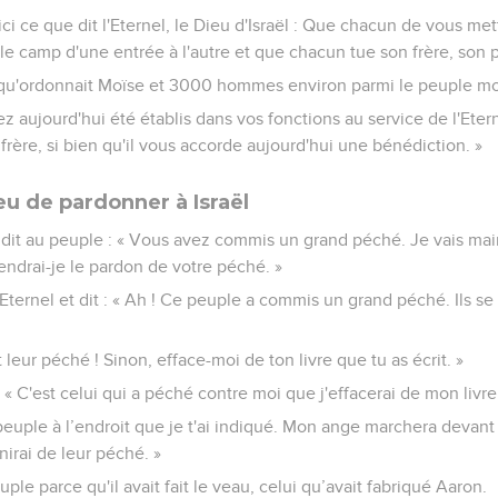
oici ce que dit l'Eternel, le Dieu d'Israël : Que chacun de vous m
le camp d'une entrée à l'autre et que chacun tue son frère, son p
e qu'ordonnait Moïse et 3000 hommes environ parmi le peuple mou
ez aujourd'hui été établis dans vos fonctions au service de l'Ete
e frère, si bien qu'il vous accorde aujourd'hui une bénédiction. »
eu de pardonner à Israël
dit au peuple : « Vous avez commis un grand péché. Je vais ma
iendrai-je le pardon de votre péché. »
Eternel et dit : « Ah ! Ce peuple a commis un grand péché. Ils se
eur péché ! Sinon, efface-moi de ton livre que tu as écrit. »
: « C'est celui qui a péché contre moi que j'effacerai de mon livre
euple à l’endroit que je t'ai indiqué. Mon ange marchera devant t
unirai de leur péché. »
uple parce qu'il avait fait le veau, celui qu’avait fabriqué Aaron.