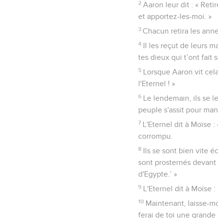
2
Aaron leur dit : « Ret
et apportez-les-moi. »
3
Chacun retira les anne
4
Il les reçut de leurs ma
tes dieux qui t’ont fait s
5
Lorsque Aaron vit cela,
l'Eternel ! »
6
Le lendemain, ils se l
peuple s'assit pour mang
7
L'Eternel dit à Moïse :
corrompu.
8
Ils se sont bien vite é
sont prosternés devant lui
d'Egypte.’ »
9
L'Eternel dit à Moïse 
10
Maintenant, laisse-moi
ferai de toi une grande 