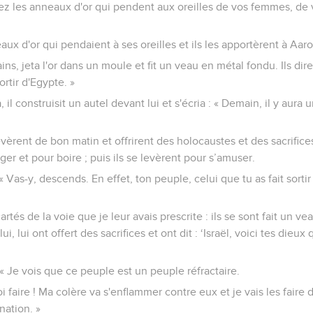
irez les anneaux d'or qui pendent aux oreilles de vos femmes, de vo
aux d'or qui pendaient à ses oreilles et ils les apportèrent à Aaro
ins, jeta l'or dans un moule et fit un veau en métal fondu. Ils dirent
ortir d'Egypte. »
 il construisit un autel devant lui et s'écria : « Demain, il y aura
evèrent de bon matin et offrirent des holocaustes et des sacrifi
er et pour boire ; puis ils se levèrent pour s’amuser.
 « Vas-y, descends. En effet, ton peuple, celui que tu as fait sortir
cartés de la voie que je leur avais prescrite : ils se sont fait un v
, lui ont offert des sacrifices et ont dit : ‘Israël, voici tes dieux qu
: « Je vois que ce peuple est un peuple réfractaire.
 faire ! Ma colère va s'enflammer contre eux et je vais les faire d
nation. »