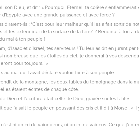
l, son Dieu, et dit : « Pourquoi, Eternel, ta colère s'enflammerait
tir d'Egypte avec une grande puissance et avec force ?
diraient-ils : ‘C'est pour leur malheur qu'il les a fait sortir de no
 et les exterminer de la surface de la terre’ ? Renonce à ton ard
 du mal à ton peuple !
, d'Isaac et d'Israël, tes serviteurs ! Tu leur as dit en jurant par
 nombreuse que les étoiles du ciel, je donnerai à vos descendan
éderont pour toujours.’ »
s au mal qu'il avait déclaré vouloir faire à son peuple.
cendit de la montagne, les deux tables du témoignage dans la ma
 elles étaient écrites de chaque côté.
de Dieu et l'écriture était celle de Dieu, gravée sur les tables.
t que faisait le peuple en poussant des cris et il dit à Moïse : « Il
 n'est ni un cri de vainqueurs, ni un cri de vaincus. Ce que j'ent