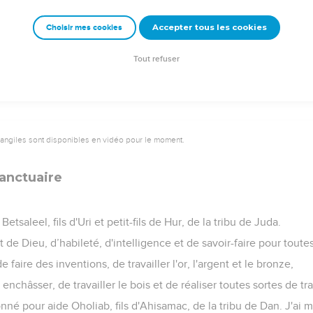
ous aucun parfum qui ait les mêmes proportions. Vous le consid
Accepter tous les cookies
Choisir mes cookies
era un parfum semblable pour le sentir sera exclue de son peupl
Tout refuser
vangiles sont disponibles en vidéo pour le moment.
sanctuaire
Betsaleel, fils d'Uri et petit-fils de Hur, de la tribu de Juda.
rit de Dieu, d’habileté, d'intelligence et de savoir-faire pour toute
e faire des inventions, de travailler l'or, l'argent et le bronze,
 enchâsser, de travailler le bois et de réaliser toutes sortes de tr
né pour aide Oholiab, fils d'Ahisamac, de la tribu de Dan. J'ai m