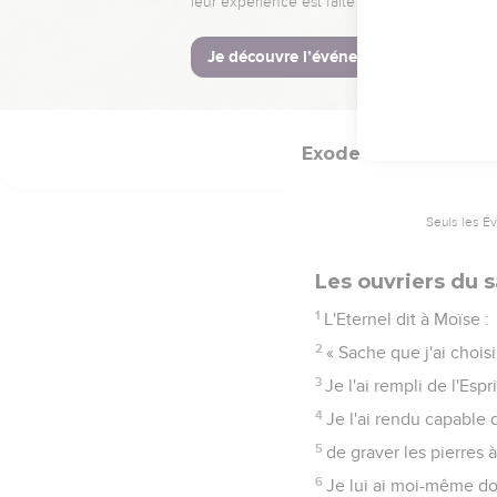
37
Vous ne ferez pour v
consacré à l'Eternel.
38
Toute personne qui f
Exode
31
Seuls les É
Les ouvriers du 
1
L'Eternel dit à Moïse :
2
« Sache que j'ai choisi 
3
Je l'ai rempli de l'Esp
4
Je l'ai rendu capable d
5
de graver les pierres à
6
Je lui ai moi-même don