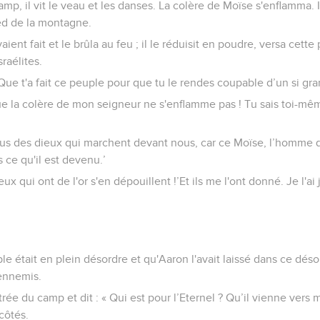
p, il vit le veau et les danses. La colère de Moïse s'enflamma. Il 
ied de la montagne.
avaient fait et le brûla au feu ; il le réduisit en poudre, versa cett
sraélites.
 Que t'a fait ce peuple pour que tu le rendes coupable d’un si gr
ue la colère de mon seigneur ne s'enflamme pas ! Tu sais toi-mê
-nous des dieux qui marchent devant nous, car ce Moïse, l’homme qu
 ce qu'il est devenu.’
eux qui ont de l'or s'en dépouillent !’Et ils me l'ont donné. Je l'ai 
le était en plein désordre et qu'Aaron l'avait laissé dans ce dés
ennemis.
rée du camp et dit : « Qui est pour l’Eternel ? Qu’il vienne vers m
côtés.