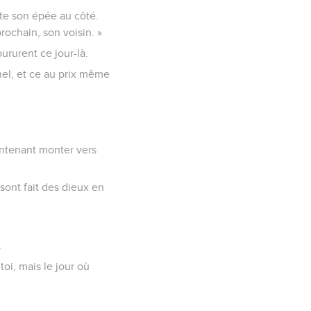
ette son épée au côté.
rochain, son voisin. »
rurent ce jour-là.
rnel, et ce au prix même
intenant monter vers
 sont fait des dieux en
.
oi, mais le jour où