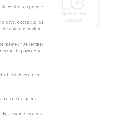
-elle contre ton peuple,
Ajouter une
Ajouter une
Ajouter une
Ajouter une
Ajouter une
Ajouter une
colonne
colonne
colonne
colonne
colonne
colonne
tre pays, c'est pour les
ente colère et reviens
 toi-même : *‘Je rendrai
ts tout le pays dont
in. Les tables étaient
 y a un cri de guerre
ends, ce sont des gens