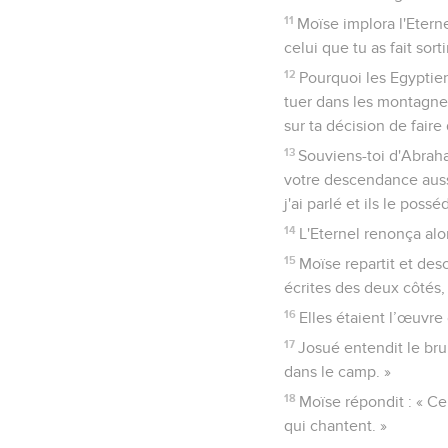
11
Moïse implora l'Eterne
celui que tu as fait sor
12
Pourquoi les Egyptiens 
tuer dans les montagnes
sur ta décision de faire
13
Souviens-toi d'Abraham
votre descendance aussi
j'ai parlé et ils le poss
14
L'Eternel renonça alor
15
Moïse repartit et des
écrites des deux côtés,
16
Elles étaient l’œuvre 
17
Josué entendit le brui
dans le camp. »
18
Moïse répondit : « Ce
qui chantent. »