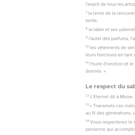
l'esprit de tous les arti
7
la tente de la rencontr
tente,
8
la table et ses ustensi
9
l'autel des parfums, l
10
les vêtements de serv
leurs fonctions en tant 
11
l'huile d'onction et l
donnés. »
Le respect du sa
12
L'Eternel dit à Moïse 
13
« Transmets ces instr
au fil des générations,
14
Vous respecterez le sa
personne qui accomplira