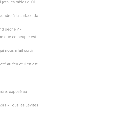
jeta les tables qu’il
e poudre à la surface de
and péché ? »
me que ce peuple est
i nous a fait sortir
jeté au feu et il en est
ordre, exposé au
oi ! » Tous les Lévites