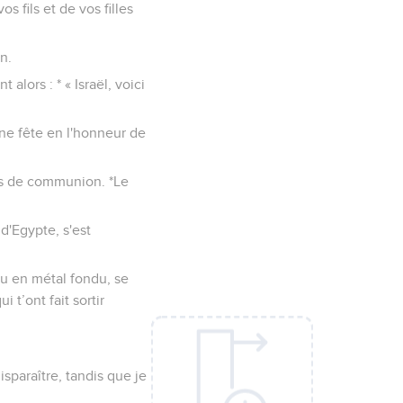
s fils et de vos filles
n.
 alors : * « Israël, voici
 une fête en l'honneur de
ces de communion. *Le
 d'Egypte, s'est
eau en métal fondu, se
i t’ont fait sortir
isparaître, tandis que je