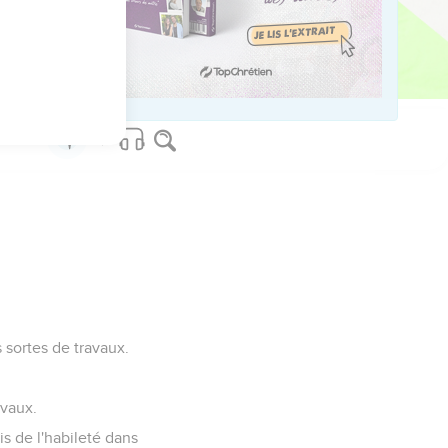
érerez comme saint,
e. »
s sortes de travaux.
avaux.
is de l'habileté dans