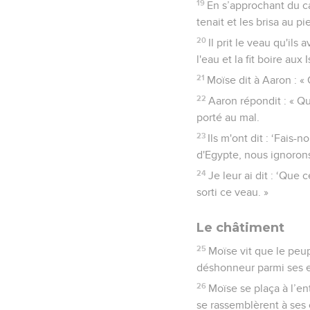
19
En s’approchant du cam
tenait et les brisa au p
20
Il prit le veau qu'ils 
l'eau et la fit boire aux I
21
Moïse dit à Aaron : «
22
Aaron répondit : « Q
porté au mal.
23
Ils m'ont dit : ‘Fais
d'Egypte, nous ignorons
24
Je leur ai dit : ‘Que c
sorti ce veau. »
Le châtiment
25
Moïse vit que le peup
déshonneur parmi ses 
26
Moïse se plaça à l’ent
se rassemblèrent à ses 