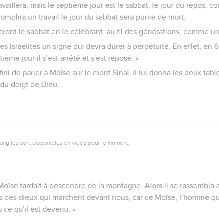
vaillera, mais le septième jour est le sabbat, le jour du repos, co
mplira un travail le jour du sabbat sera punie de mort.
teront le sabbat en le célébrant, au fil des générations, comme un
es Israélites un signe qui devra durer à perpétuité. En effet, en 6 j
ptième jour il s’est arrêté et s'est reposé. »
fini de parler à Moïse sur le mont Sinaï, il lui donna les deux ta
 du doigt de Dieu.
vangiles sont disponibles en vidéo pour le moment.
oïse tardait à descendre de la montagne. Alors il se rassembla a
ous des dieux qui marchent devant nous, car ce Moïse, l’homme qui 
 ce qu'il est devenu. »