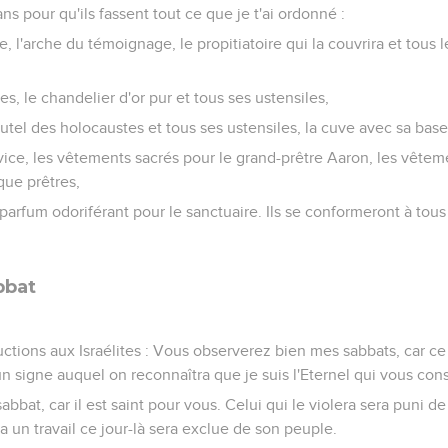
sans pour qu'ils fassent tout ce que je t'ai ordonné :
e, l'arche du témoignage, le propitiatoire qui la couvrira et tous l
les, le chandelier d'or pur et tous ses ustensiles,
'autel des holocaustes et tous ses ustensiles, la cuve avec sa base
ice, les vêtements sacrés pour le grand-prêtre Aaron, les vêteme
que prêtres,
e parfum odoriférant pour le sanctuaire. Ils se conformeront à tous 
bbat
:
uctions aux Israélites : Vous observerez bien mes sabbats, car ce
 un signe auquel on reconnaîtra que je suis l'Eternel qui vous co
bbat, car il est saint pour vous. Celui qui le violera sera puni de
 un travail ce jour-là sera exclue de son peuple.