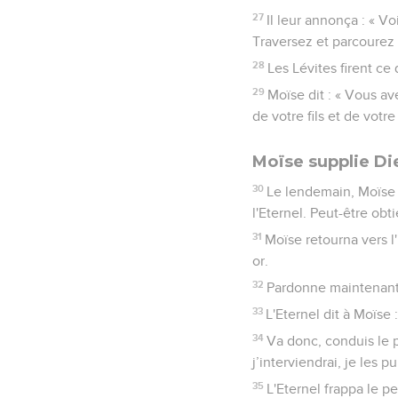
27
Il leur annonça : « V
Traversez et parcourez 
28
Les Lévites firent c
29
Moïse dit : « Vous av
de votre fils et de votr
Moïse supplie Di
30
Le lendemain, Moïse 
l'Eternel. Peut-être obt
31
Moïse retourna vers l'
or.
32
Pardonne maintenant l
33
L'Eternel dit à Moïse 
34
Va donc, conduis le p
j’interviendrai, je les p
35
L'Eternel frappa le pe