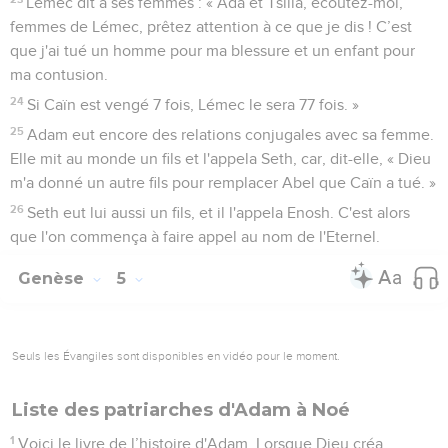
Lémec dit à ses femmes : « Ada et Tsilla, écoutez-moi,
femmes de Lémec, prêtez attention à ce que je dis ! C’est
que j'ai tué un homme pour ma blessure et un enfant pour
ma contusion.
24
Si Caïn est vengé 7 fois, Lémec le sera 77 fois. »
25
Adam eut encore des relations conjugales avec sa femme.
Elle mit au monde un fils et l'appela Seth, car, dit-elle, « Dieu
m'a donné un autre fils pour remplacer Abel que Caïn a tué. »
26
Seth eut lui aussi un fils, et il l'appela Enosh. C'est alors
que l'on commença à faire appel au nom de l'Eternel.
Genèse
5
Seuls les Évangiles sont disponibles en vidéo pour le moment.
Liste des patriarches d'Adam à Noé
1
Voici le livre de l’histoire d'Adam. Lorsque Dieu créa