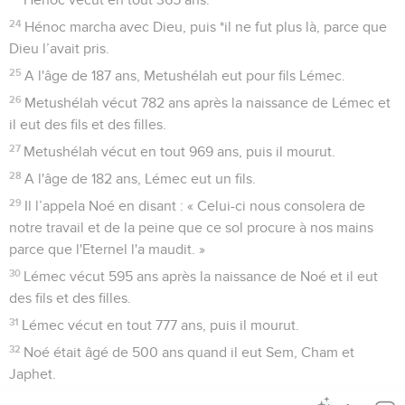
24
Hénoc marcha avec Dieu, puis *il ne fut plus là, parce que
Dieu l’avait pris.
25
A l'âge de 187 ans, Metushélah eut pour fils Lémec.
26
Metushélah vécut 782 ans après la naissance de Lémec et
il eut des fils et des filles.
27
Metushélah vécut en tout 969 ans, puis il mourut.
28
A l'âge de 182 ans, Lémec eut un fils.
29
Il l’appela Noé en disant : « Celui-ci nous consolera de
notre travail et de la peine que ce sol procure à nos mains
parce que l'Eternel l'a maudit. »
30
Lémec vécut 595 ans après la naissance de Noé et il eut
des fils et des filles.
31
Lémec vécut en tout 777 ans, puis il mourut.
32
Noé était âgé de 500 ans quand il eut Sem, Cham et
Japhet.