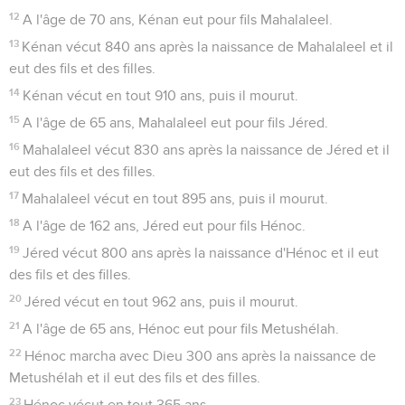
12
A l'âge de 70 ans, Kénan eut pour fils Mahalaleel.
13
Kénan vécut 840 ans après la naissance de Mahalaleel et il
eut des fils et des filles.
14
Kénan vécut en tout 910 ans, puis il mourut.
15
A l'âge de 65 ans, Mahalaleel eut pour fils Jéred.
16
Mahalaleel vécut 830 ans après la naissance de Jéred et il
eut des fils et des filles.
17
Mahalaleel vécut en tout 895 ans, puis il mourut.
18
A l'âge de 162 ans, Jéred eut pour fils Hénoc.
19
Jéred vécut 800 ans après la naissance d'Hénoc et il eut
des fils et des filles.
20
Jéred vécut en tout 962 ans, puis il mourut.
21
A l'âge de 65 ans, Hénoc eut pour fils Metushélah.
22
Hénoc marcha avec Dieu 300 ans après la naissance de
Metushélah et il eut des fils et des filles.
23
Hénoc vécut en tout 365 ans.