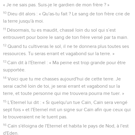
« Je ne sais pas. Suis-je le gardien de mon frère ? »
10
Dieu dit alors : « Qu'as-tu fait ? Le sang de ton frère crie de
la terre jusqu'à moi.
11
Désormais, tu es maudit, chassé loin du sol qui s’est
entrouvert pour boire le sang de ton frère versé par ta main.
12
Quand tu cultiveras le sol, il ne te donnera plus toutes ses
ressources. Tu seras errant et vagabond sur la terre. »
13
Caïn dit à l'Eternel : « Ma peine est trop grande pour être
supportée.
14
Voici que tu me chasses aujourd'hui de cette terre. Je
serai caché loin de toi, je serai errant et vagabond sur la
terre, et toute personne qui me trouvera pourra me tuer. »
15
L'Eternel lui dit : « Si quelqu'un tue Caïn, Caïn sera vengé
sept fois » et l'Eternel mit un signe sur Caïn afin que ceux qui
le trouveraient ne le tuent pas.
16
Caïn s'éloigna de l'Eternel et habita le pays de Nod, à l'est
d'Eden.