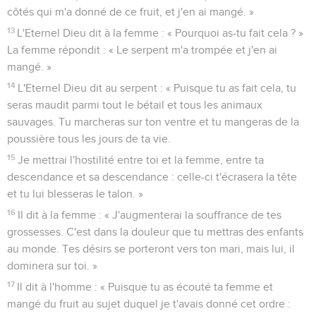
côtés qui m'a donné de ce fruit, et j'en ai mangé. »
13
L'Eternel Dieu dit à la femme : « Pourquoi as-tu fait cela ? »
La femme répondit : « Le serpent m'a trompée et j'en ai
mangé. »
14
L'Eternel Dieu dit au serpent : « Puisque tu as fait cela, tu
seras maudit parmi tout le bétail et tous les animaux
sauvages. Tu marcheras sur ton ventre et tu mangeras de la
poussière tous les jours de ta vie.
15
Je mettrai l'hostilité entre toi et la femme, entre ta
descendance et sa descendance : celle-ci t'écrasera la tête
et tu lui blesseras le talon. »
16
Il dit à la femme : « J'augmenterai la souffrance de tes
grossesses. C'est dans la douleur que tu mettras des enfants
au monde. Tes désirs se porteront vers ton mari, mais lui, il
dominera sur toi. »
17
Il dit à l'homme : « Puisque tu as écouté ta femme et
mangé du fruit au sujet duquel je t'avais donné cet ordre :