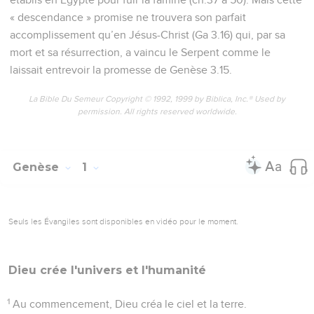
« descendance » promise ne trouvera son parfait
accomplissement qu’en Jésus-Christ (Ga 3.16) qui, par sa
mort et sa résurrection, a vaincu le Serpent comme le
laissait entrevoir la promesse de Genèse 3.15.
La Bible Du Semeur Copyright © 1992, 1999 by Biblica, Inc.® Used by
permission. All rights reserved worldwide.
Genèse
1
Seuls les Évangiles sont disponibles en vidéo pour le moment.
Dieu crée l'univers et l'humanité
1
Au commencement, Dieu créa le ciel et la terre.