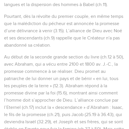
langues et la dispersion des hommes à Babel (ch.11).
Pourtant, dès la révolte du premier couple, en même temps
que la malédiction du pécheur est annoncée la promesse
d’une délivrance à venir (3.15). L’alliance de Dieu avec Noé
et ses descendants (ch.9) rappelle que le Créateur n'a pas
abandonné sa création.
Au début de la seconde grande section du livre (ch.12 à 50),
avec Abraham, qui a vécu entre 2100 et 1800 av. J.-C., la
promesse commence à se réaliser. Dieu promet au
patriarche de lui donner un pays et de bénir « en lui, tous
les peuples de la terre » (12.3). Abraham répond à la
promesse divine par la foi (15.6), montrant ainsi comment
l’homme doit s’approcher de Dieu. L’alliance conclue par
l’Eternel (ch.17) inclut la « descendance » d’Abraham : Isaac,
le fils de la promesse (ch.21), puis Jacob (25.19 à 36.43), qui
deviendra Israël (32.29), et Joseph et ses frères, qui se sont
établis en Egypte pour fuir la famine (ch.37 à 50). Mais cette