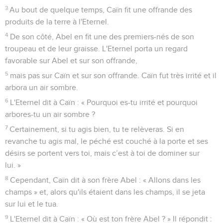
3
Au bout de quelque temps, Caïn fit une offrande des
produits de la terre à l'Eternel.
4
De son côté, Abel en fit une des premiers-nés de son
troupeau et de leur graisse. L'Eternel porta un regard
favorable sur Abel et sur son offrande,
5
mais pas sur Caïn et sur son offrande. Caïn fut très irrité et il
arbora un air sombre.
6
L'Eternel dit à Caïn : « Pourquoi es-tu irrité et pourquoi
arbores-tu un air sombre ?
7
Certainement, si tu agis bien, tu te relèveras. Si en
revanche tu agis mal, le péché est couché à la porte et ses
désirs se portent vers toi, mais c’est à toi de dominer sur
lui. »
8
Cependant, Caïn dit à son frère Abel : « Allons dans les
champs » et, alors qu'ils étaient dans les champs, il se jeta
sur lui et le tua.
9
L'Eternel dit à Caïn : « Où est ton frère Abel ? » Il répondit :