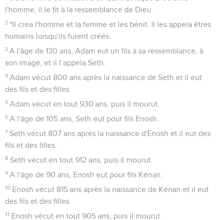
l'homme, il le fit à la ressemblance de Dieu.
2
*Il créa l'homme et la femme et les bénit. Il les appela êtres
humains lorsqu'ils furent créés.
3
A l'âge de 130 ans, Adam eut un fils à sa ressemblance, à
son image, et il l’appela Seth.
4
Adam vécut 800 ans après la naissance de Seth et il eut
des fils et des filles.
5
Adam vécut en tout 930 ans, puis il mourut.
6
A l'âge de 105 ans, Seth eut pour fils Enosh.
7
Seth vécut 807 ans après la naissance d'Enosh et il eut des
fils et des filles.
8
Seth vécut en tout 912 ans, puis il mourut.
9
A l'âge de 90 ans, Enosh eut pour fils Kénan.
10
Enosh vécut 815 ans après la naissance de Kénan et il eut
des fils et des filles.
11
Enosh vécut en tout 905 ans, puis il mourut.