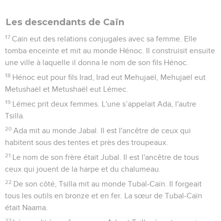
Les descendants de Caïn
17
Caïn eut des relations conjugales avec sa femme. Elle
tomba enceinte et mit au monde Hénoc. Il construisit ensuite
une ville à laquelle il donna le nom de son fils Hénoc.
18
Hénoc eut pour fils Irad, Irad eut Mehujaël, Mehujaël eut
Metushaël et Metushaël eut Lémec.
19
Lémec prit deux femmes. L'une s’appelait Ada, l'autre
Tsilla.
20
Ada mit au monde Jabal. Il est l'ancêtre de ceux qui
habitent sous des tentes et près des troupeaux.
21
Le nom de son frère était Jubal. Il est l'ancêtre de tous
ceux qui jouent de la harpe et du chalumeau.
22
De son côté, Tsilla mit au monde Tubal-Caïn. Il forgeait
tous les outils en bronze et en fer. La sœur de Tubal-Caïn
était Naama.
23