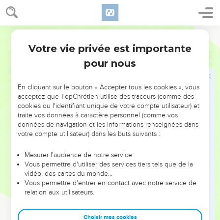
Votre vie privée est importante
pour nous
NE MANQUEZ PAS L’ÉVÉNEMENT
En cliquant sur le bouton « Accepter tous les cookies », vous
DE L’ANNÉE !
acceptez que TopChrétien utilise des traceurs (comme des
cookies ou l'identifiant unique de votre compte utilisateur) et
ET SI LEURS ERREURS POUVAIENT VOUS ÉVITER LES
traite vos données à caractère personnel (comme vos
VOTRES ?
données de navigation et les informations renseignées dans
votre compte utilisateur) dans les buts suivants :
On admire souvent les leaders pour leurs réussites, leur impact,
leur foi ou leur vision. Mais on voit moins les doutes, les erreurs
Mesurer l'audience de notre service
Vous permettre d'utiliser des services tiers tels que de la
et les saisons difficiles qu'ils ont traversés, alors même que ce
vidéo, des cartes du monde…
sont elles qui les ont façonnés.
Vous permettre d'entrer en contact avec notre service de
relation aux utilisateurs.
Dans cette conférence, leaders, entrepreneurs, et responsables
reviennent sur les erreurs marquantes de leur parcours et les
clés pour avancer avec plus de sagesse afin que leurs erreurs
Choisir mes cookies