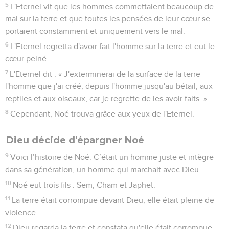
5
L'Eternel vit que les hommes commettaient beaucoup de
mal sur la terre et que toutes les pensées de leur cœur se
portaient constamment et uniquement vers le mal.
6
L'Eternel regretta d'avoir fait l'homme sur la terre et eut le
cœur peiné.
7
L'Eternel dit : « J'exterminerai de la surface de la terre
l'homme que j'ai créé, depuis l'homme jusqu'au bétail, aux
reptiles et aux oiseaux, car je regrette de les avoir faits. »
8
Cependant, Noé trouva grâce aux yeux de l'Eternel.
Dieu décide d'épargner Noé
9
Voici l’histoire de Noé. C’était un homme juste et intègre
dans sa génération, un homme qui marchait avec Dieu.
10
Noé eut trois fils : Sem, Cham et Japhet.
11
La terre était corrompue devant Dieu, elle était pleine de
violence.
12
Dieu regarda la terre et constata qu'elle était corrompue,