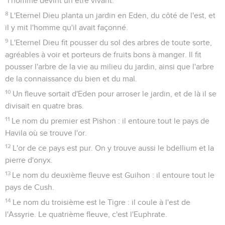
*l'homme devint un être vivant.
8
L'Eternel Dieu planta un jardin en Eden, du côté de l'est, et
il y mit l'homme qu'il avait façonné.
9
L'Eternel Dieu fit pousser du sol des arbres de toute sorte,
agréables à voir et porteurs de fruits bons à manger. Il fit
pousser l'arbre de la vie au milieu du jardin, ainsi que l'arbre
de la connaissance du bien et du mal.
10
Un fleuve sortait d'Eden pour arroser le jardin, et de là il se
divisait en quatre bras.
11
Le nom du premier est Pishon : il entoure tout le pays de
Havila où se trouve l'or.
12
L'or de ce pays est pur. On y trouve aussi le bdellium et la
pierre d'onyx.
13
Le nom du deuxième fleuve est Guihon : il entoure tout le
pays de Cush.
14
Le nom du troisième est le Tigre : il coule à l'est de
l'Assyrie. Le quatrième fleuve, c'est l'Euphrate.