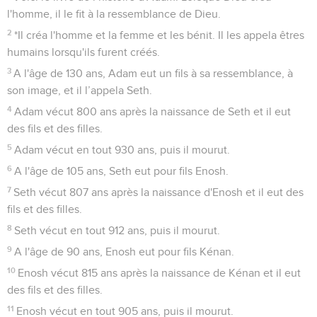
l'homme, il le fit à la ressemblance de Dieu.
2
*Il créa l'homme et la femme et les bénit. Il les appela êtres
humains lorsqu'ils furent créés.
3
A l'âge de 130 ans, Adam eut un fils à sa ressemblance, à
son image, et il l’appela Seth.
4
Adam vécut 800 ans après la naissance de Seth et il eut
des fils et des filles.
5
Adam vécut en tout 930 ans, puis il mourut.
6
A l'âge de 105 ans, Seth eut pour fils Enosh.
7
Seth vécut 807 ans après la naissance d'Enosh et il eut des
fils et des filles.
8
Seth vécut en tout 912 ans, puis il mourut.
9
A l'âge de 90 ans, Enosh eut pour fils Kénan.
10
Enosh vécut 815 ans après la naissance de Kénan et il eut
des fils et des filles.
11
Enosh vécut en tout 905 ans, puis il mourut.