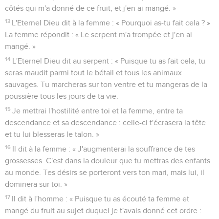
côtés qui m'a donné de ce fruit, et j'en ai mangé. »
13
L'Eternel Dieu dit à la femme : « Pourquoi as-tu fait cela ? »
La femme répondit : « Le serpent m'a trompée et j'en ai
mangé. »
14
L'Eternel Dieu dit au serpent : « Puisque tu as fait cela, tu
seras maudit parmi tout le bétail et tous les animaux
sauvages. Tu marcheras sur ton ventre et tu mangeras de la
poussière tous les jours de ta vie.
15
Je mettrai l'hostilité entre toi et la femme, entre ta
descendance et sa descendance : celle-ci t'écrasera la tête
et tu lui blesseras le talon. »
16
Il dit à la femme : « J'augmenterai la souffrance de tes
grossesses. C'est dans la douleur que tu mettras des enfants
au monde. Tes désirs se porteront vers ton mari, mais lui, il
dominera sur toi. »
17
Il dit à l'homme : « Puisque tu as écouté ta femme et
mangé du fruit au sujet duquel je t'avais donné cet ordre :