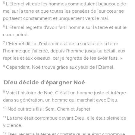
5
L'Eternel vit que les hommes commettaient beaucoup de
mal sur la terre et que toutes les pensées de leur cœur se
portaient constamment et uniquement vers le mal.
6
L'Eternel regretta d'avoir fait l'homme sur la terre et eut le
cœur peiné.
7
L'Eternel dit : « J'exterminerai de la surface de la terre
l'homme que j'ai créé, depuis l'homme jusqu'au bétail, aux
reptiles et aux oiseaux, car je regrette de les avoir faits. »
8
Cependant, Noé trouva grâce aux yeux de l'Eternel.
Dieu décide d'épargner Noé
9
Voici l’histoire de Noé. C’était un homme juste et intègre
dans sa génération, un homme qui marchait avec Dieu.
10
Noé eut trois fils : Sem, Cham et Japhet.
11
La terre était corrompue devant Dieu, elle était pleine de
violence.
12
Dieu regarda la terre et constata qu'elle était corrompue,