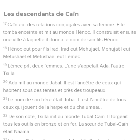
Les descendants de Caïn
17
Caïn eut des relations conjugales avec sa femme. Elle
tomba enceinte et mit au monde Hénoc. Il construisit ensuite
une ville à laquelle il donna le nom de son fils Hénoc.
18
Hénoc eut pour fils Irad, Irad eut Mehujaël, Mehujaël eut
Metushaël et Metushaël eut Lémec.
19
Lémec prit deux femmes. L'une s’appelait Ada, l'autre
Tsilla.
20
Ada mit au monde Jabal. Il est l'ancêtre de ceux qui
habitent sous des tentes et près des troupeaux.
21
Le nom de son frère était Jubal. Il est l'ancêtre de tous
ceux qui jouent de la harpe et du chalumeau.
22
De son côté, Tsilla mit au monde Tubal-Caïn. Il forgeait
tous les outils en bronze et en fer. La sœur de Tubal-Caïn
était Naama.
23