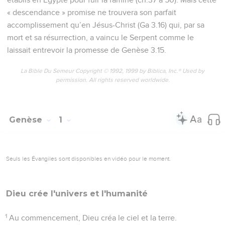
« descendance » promise ne trouvera son parfait
accomplissement qu’en Jésus-Christ (Ga 3.16) qui, par sa
mort et sa résurrection, a vaincu le Serpent comme le
laissait entrevoir la promesse de Genèse 3.15.
La Bible Du Semeur Copyright © 1992, 1999 by Biblica, Inc.® Used by
permission. All rights reserved worldwide.
Genèse
1
Seuls les Évangiles sont disponibles en vidéo pour le moment.
Dieu crée l'univers et l'humanité
1
Au commencement, Dieu créa le ciel et la terre.