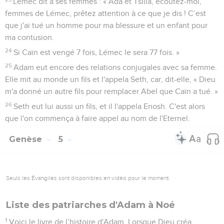
Lémec dit à ses femmes : « Ada et Tsilla, écoutez-moi,
femmes de Lémec, prêtez attention à ce que je dis ! C’est
que j'ai tué un homme pour ma blessure et un enfant pour
ma contusion.
24
Si Caïn est vengé 7 fois, Lémec le sera 77 fois. »
25
Adam eut encore des relations conjugales avec sa femme.
Elle mit au monde un fils et l'appela Seth, car, dit-elle, « Dieu
m'a donné un autre fils pour remplacer Abel que Caïn a tué. »
26
Seth eut lui aussi un fils, et il l'appela Enosh. C'est alors
que l'on commença à faire appel au nom de l'Eternel.
Genèse
5
Seuls les Évangiles sont disponibles en vidéo pour le moment.
Liste des patriarches d'Adam à Noé
1
Voici le livre de l’histoire d'Adam. Lorsque Dieu créa