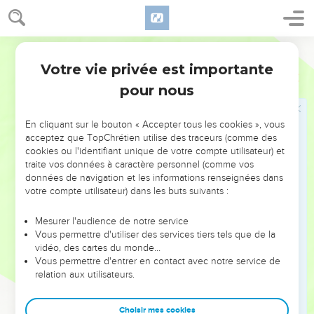
Votre vie privée est importante
pour nous
NE MANQUEZ PAS L’ÉVÉNEMENT
En cliquant sur le bouton « Accepter tous les cookies », vous
DE L’ANNÉE !
acceptez que TopChrétien utilise des traceurs (comme des
cookies ou l'identifiant unique de votre compte utilisateur) et
ET SI LEURS ERREURS POUVAIENT VOUS ÉVITER LES
traite vos données à caractère personnel (comme vos
VOTRES ?
données de navigation et les informations renseignées dans
votre compte utilisateur) dans les buts suivants :
On admire souvent les leaders pour leurs réussites, leur impact,
leur foi ou leur vision. Mais on voit moins les doutes, les erreurs
Mesurer l'audience de notre service
Vous permettre d'utiliser des services tiers tels que de la
et les saisons difficiles qu'ils ont traversés, alors même que ce
vidéo, des cartes du monde…
sont elles qui les ont façonnés.
Vous permettre d'entrer en contact avec notre service de
relation aux utilisateurs.
Dans cette conférence, leaders, entrepreneurs, et responsables
reviennent sur les erreurs marquantes de leur parcours et les
clés pour avancer avec plus de sagesse afin que leurs erreurs
Choisir mes cookies