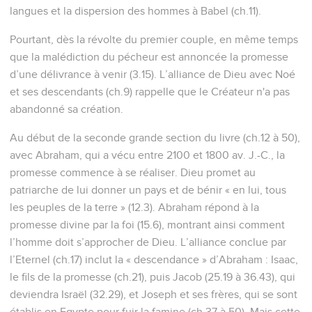
langues et la dispersion des hommes à Babel (ch.11).
Pourtant, dès la révolte du premier couple, en même temps
que la malédiction du pécheur est annoncée la promesse
d’une délivrance à venir (3.15). L’alliance de Dieu avec Noé
et ses descendants (ch.9) rappelle que le Créateur n'a pas
abandonné sa création.
Au début de la seconde grande section du livre (ch.12 à 50),
avec Abraham, qui a vécu entre 2100 et 1800 av. J.-C., la
promesse commence à se réaliser. Dieu promet au
patriarche de lui donner un pays et de bénir « en lui, tous
les peuples de la terre » (12.3). Abraham répond à la
promesse divine par la foi (15.6), montrant ainsi comment
l’homme doit s’approcher de Dieu. L’alliance conclue par
l’Eternel (ch.17) inclut la « descendance » d’Abraham : Isaac,
le fils de la promesse (ch.21), puis Jacob (25.19 à 36.43), qui
deviendra Israël (32.29), et Joseph et ses frères, qui se sont
établis en Egypte pour fuir la famine (ch.37 à 50). Mais cette