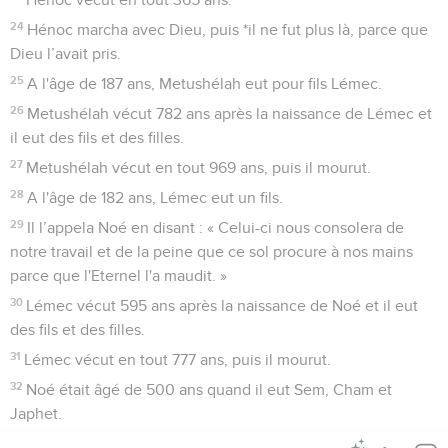
24
Hénoc marcha avec Dieu, puis *il ne fut plus là, parce que
Dieu l’avait pris.
25
A l'âge de 187 ans, Metushélah eut pour fils Lémec.
26
Metushélah vécut 782 ans après la naissance de Lémec et
il eut des fils et des filles.
27
Metushélah vécut en tout 969 ans, puis il mourut.
28
A l'âge de 182 ans, Lémec eut un fils.
29
Il l’appela Noé en disant : « Celui-ci nous consolera de
notre travail et de la peine que ce sol procure à nos mains
parce que l'Eternel l'a maudit. »
30
Lémec vécut 595 ans après la naissance de Noé et il eut
des fils et des filles.
31
Lémec vécut en tout 777 ans, puis il mourut.
32
Noé était âgé de 500 ans quand il eut Sem, Cham et
Japhet.