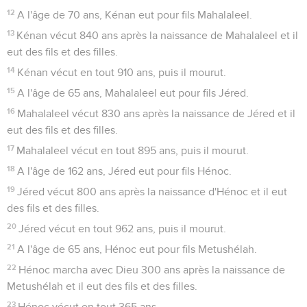
12
A l'âge de 70 ans, Kénan eut pour fils Mahalaleel.
13
Kénan vécut 840 ans après la naissance de Mahalaleel et il
eut des fils et des filles.
14
Kénan vécut en tout 910 ans, puis il mourut.
15
A l'âge de 65 ans, Mahalaleel eut pour fils Jéred.
16
Mahalaleel vécut 830 ans après la naissance de Jéred et il
eut des fils et des filles.
17
Mahalaleel vécut en tout 895 ans, puis il mourut.
18
A l'âge de 162 ans, Jéred eut pour fils Hénoc.
19
Jéred vécut 800 ans après la naissance d'Hénoc et il eut
des fils et des filles.
20
Jéred vécut en tout 962 ans, puis il mourut.
21
A l'âge de 65 ans, Hénoc eut pour fils Metushélah.
22
Hénoc marcha avec Dieu 300 ans après la naissance de
Metushélah et il eut des fils et des filles.
23
Hénoc vécut en tout 365 ans.