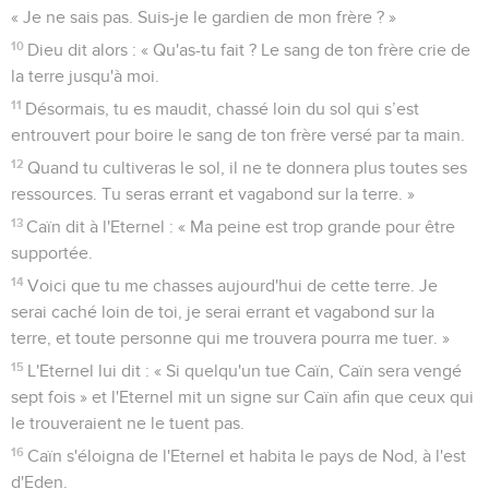
« Je ne sais pas. Suis-je le gardien de mon frère ? »
10
Dieu dit alors : « Qu'as-tu fait ? Le sang de ton frère crie de
la terre jusqu'à moi.
11
Désormais, tu es maudit, chassé loin du sol qui s’est
entrouvert pour boire le sang de ton frère versé par ta main.
12
Quand tu cultiveras le sol, il ne te donnera plus toutes ses
ressources. Tu seras errant et vagabond sur la terre. »
13
Caïn dit à l'Eternel : « Ma peine est trop grande pour être
supportée.
14
Voici que tu me chasses aujourd'hui de cette terre. Je
serai caché loin de toi, je serai errant et vagabond sur la
terre, et toute personne qui me trouvera pourra me tuer. »
15
L'Eternel lui dit : « Si quelqu'un tue Caïn, Caïn sera vengé
sept fois » et l'Eternel mit un signe sur Caïn afin que ceux qui
le trouveraient ne le tuent pas.
16
Caïn s'éloigna de l'Eternel et habita le pays de Nod, à l'est
d'Eden.