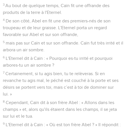
3
Au bout de quelque temps, Caïn fit une offrande des
produits de la terre à l'Eternel.
4
De son côté, Abel en fit une des premiers-nés de son
troupeau et de leur graisse. L'Eternel porta un regard
favorable sur Abel et sur son offrande,
5
mais pas sur Caïn et sur son offrande. Caïn fut très irrité et il
arbora un air sombre.
6
L'Eternel dit à Caïn : « Pourquoi es-tu irrité et pourquoi
arbores-tu un air sombre ?
7
Certainement, si tu agis bien, tu te relèveras. Si en
revanche tu agis mal, le péché est couché à la porte et ses
désirs se portent vers toi, mais c’est à toi de dominer sur
lui. »
8
Cependant, Caïn dit à son frère Abel : « Allons dans les
champs » et, alors qu'ils étaient dans les champs, il se jeta
sur lui et le tua.
9
L'Eternel dit à Caïn : « Où est ton frère Abel ? » Il répondit :