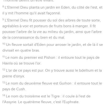
*l'homme devint un être vivant.
8
L'Eternel Dieu planta un jardin en Eden, du côté de l'est, et
il y mit l'homme qu'il avait façonné.
9
L'Eternel Dieu fit pousser du sol des arbres de toute sorte,
agréables à voir et porteurs de fruits bons à manger. Il fit
pousser l'arbre de la vie au milieu du jardin, ainsi que l'arbre
de la connaissance du bien et du mal.
10
Un fleuve sortait d'Eden pour arroser le jardin, et de là il se
divisait en quatre bras.
11
Le nom du premier est Pishon : il entoure tout le pays de
Havila où se trouve l'or.
12
L'or de ce pays est pur. On y trouve aussi le bdellium et la
pierre d'onyx.
13
Le nom du deuxième fleuve est Guihon : il entoure tout le
pays de Cush.
14
Le nom du troisième est le Tigre : il coule à l'est de
l'Assyrie. Le quatrième fleuve, c'est l'Euphrate.