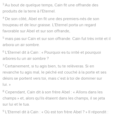
3
Au bout de quelque temps, Caïn fit une offrande des
produits de la terre à l'Eternel.
4
De son côté, Abel en fit une des premiers-nés de son
troupeau et de leur graisse. L'Eternel porta un regard
favorable sur Abel et sur son offrande,
5
mais pas sur Caïn et sur son offrande. Caïn fut très irrité et il
arbora un air sombre.
6
L'Eternel dit à Caïn : « Pourquoi es-tu irrité et pourquoi
arbores-tu un air sombre ?
7
Certainement, si tu agis bien, tu te relèveras. Si en
revanche tu agis mal, le péché est couché à la porte et ses
désirs se portent vers toi, mais c’est à toi de dominer sur
lui. »
8
Cependant, Caïn dit à son frère Abel : « Allons dans les
champs » et, alors qu'ils étaient dans les champs, il se jeta
sur lui et le tua.
9
L'Eternel dit à Caïn : « Où est ton frère Abel ? » Il répondit :