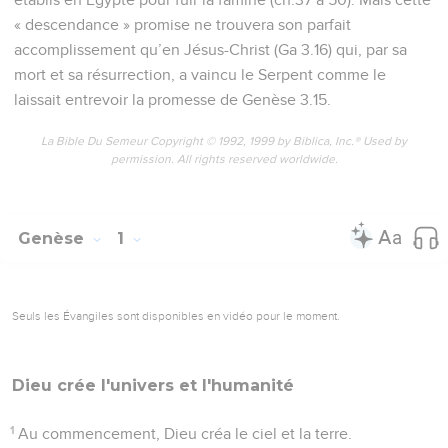
« descendance » promise ne trouvera son parfait
accomplissement qu’en Jésus-Christ (Ga 3.16) qui, par sa
mort et sa résurrection, a vaincu le Serpent comme le
laissait entrevoir la promesse de Genèse 3.15.
La Bible Du Semeur Copyright © 1992, 1999 by Biblica, Inc.® Used by
permission. All rights reserved worldwide.
Genèse
1
Seuls les Évangiles sont disponibles en vidéo pour le moment.
Dieu crée l'univers et l'humanité
1
Au commencement, Dieu créa le ciel et la terre.