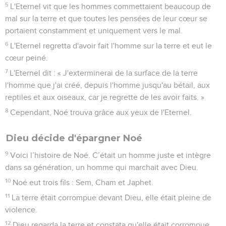
5
L'Eternel vit que les hommes commettaient beaucoup de
mal sur la terre et que toutes les pensées de leur cœur se
portaient constamment et uniquement vers le mal.
6
L'Eternel regretta d'avoir fait l'homme sur la terre et eut le
cœur peiné.
7
L'Eternel dit : « J'exterminerai de la surface de la terre
l'homme que j'ai créé, depuis l'homme jusqu'au bétail, aux
reptiles et aux oiseaux, car je regrette de les avoir faits. »
8
Cependant, Noé trouva grâce aux yeux de l'Eternel.
Dieu décide d'épargner Noé
9
Voici l’histoire de Noé. C’était un homme juste et intègre
dans sa génération, un homme qui marchait avec Dieu.
10
Noé eut trois fils : Sem, Cham et Japhet.
11
La terre était corrompue devant Dieu, elle était pleine de
violence.
12
Dieu regarda la terre et constata qu'elle était corrompue,