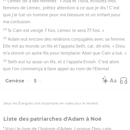
Lémec dit à ses femmes : « Ada et Tsilla, écoutez-moi,
femmes de Lémec, prêtez attention à ce que je dis ! C’est
que j'ai tué un homme pour ma blessure et un enfant pour
ma contusion.
24
Si Caïn est vengé 7 fois, Lémec le sera 77 fois. »
25
Adam eut encore des relations conjugales avec sa femme.
Elle mit au monde un fils et l'appela Seth, car, dit-elle, « Dieu
m'a donné un autre fils pour remplacer Abel que Caïn a tué. »
26
Seth eut lui aussi un fils, et il l'appela Enosh. C'est alors
que l'on commença à faire appel au nom de l'Eternel.
Genèse
5
Seuls les Évangiles sont disponibles en vidéo pour le moment.
Liste des patriarches d'Adam à Noé
1
Voici le livre de l’histoire d'Adam. Lorsque Dieu créa