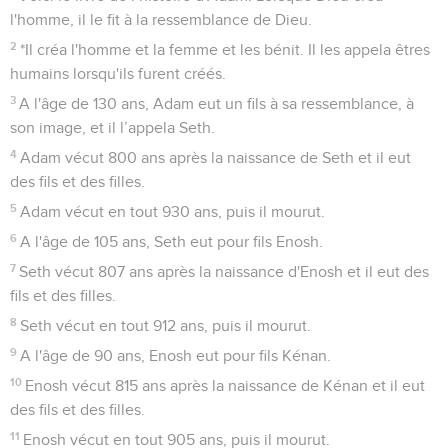
l'homme, il le fit à la ressemblance de Dieu.
2
*Il créa l'homme et la femme et les bénit. Il les appela êtres
humains lorsqu'ils furent créés.
3
A l'âge de 130 ans, Adam eut un fils à sa ressemblance, à
son image, et il l’appela Seth.
4
Adam vécut 800 ans après la naissance de Seth et il eut
des fils et des filles.
5
Adam vécut en tout 930 ans, puis il mourut.
6
A l'âge de 105 ans, Seth eut pour fils Enosh.
7
Seth vécut 807 ans après la naissance d'Enosh et il eut des
fils et des filles.
8
Seth vécut en tout 912 ans, puis il mourut.
9
A l'âge de 90 ans, Enosh eut pour fils Kénan.
10
Enosh vécut 815 ans après la naissance de Kénan et il eut
des fils et des filles.
11
Enosh vécut en tout 905 ans, puis il mourut.