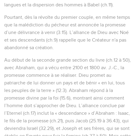
langues et la dispersion des hommes à Babel (ch.11).
Pourtant, dès la révolte du premier couple, en même temps
que la malédiction du pécheur est annoncée la promesse
d’une délivrance à venir (3.15). L’alliance de Dieu avec Noé
et ses descendants (ch.9) rappelle que le Créateur n'a pas
abandonné sa création.
Au début de la seconde grande section du livre (ch.12 à 50),
avec Abraham, qui a vécu entre 2100 et 1800 av. J.-C., la
promesse commence à se réaliser. Dieu promet au
patriarche de lui donner un pays et de bénir « en lui, tous
les peuples de la terre » (12.3). Abraham répond à la
promesse divine par la foi (15.6), montrant ainsi comment
l’homme doit s’approcher de Dieu. L’alliance conclue par
l’Eternel (ch.17) inclut la « descendance » d’Abraham : Isaac,
le fils de la promesse (ch.21), puis Jacob (25.19 à 36.43), qui
deviendra Israël (32.29), et Joseph et ses frères, qui se sont
établis en Egypte pour fuir la famine (ch.37 à 50). Mais cette