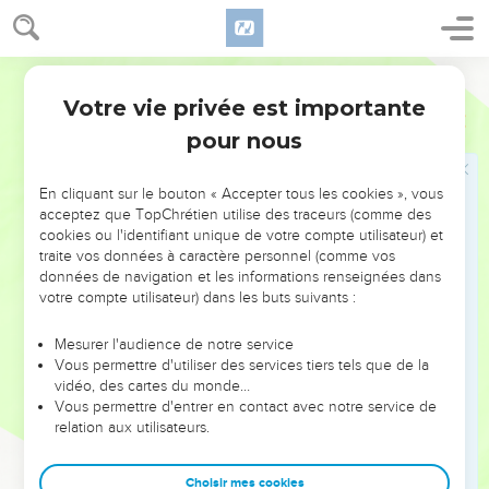
Votre vie privée est importante
pour nous
NE MANQUEZ PAS L’ÉVÉNEMENT
En cliquant sur le bouton « Accepter tous les cookies », vous
DE L’ANNÉE !
acceptez que TopChrétien utilise des traceurs (comme des
cookies ou l'identifiant unique de votre compte utilisateur) et
ET SI LEURS ERREURS POUVAIENT VOUS ÉVITER LES
traite vos données à caractère personnel (comme vos
VOTRES ?
données de navigation et les informations renseignées dans
votre compte utilisateur) dans les buts suivants :
On admire souvent les leaders pour leurs réussites, leur impact,
leur foi ou leur vision. Mais on voit moins les doutes, les erreurs
Mesurer l'audience de notre service
Vous permettre d'utiliser des services tiers tels que de la
et les saisons difficiles qu'ils ont traversés, alors même que ce
vidéo, des cartes du monde…
sont elles qui les ont façonnés.
Vous permettre d'entrer en contact avec notre service de
relation aux utilisateurs.
Dans cette conférence, leaders, entrepreneurs, et responsables
reviennent sur les erreurs marquantes de leur parcours et les
clés pour avancer avec plus de sagesse afin que leurs erreurs
Choisir mes cookies