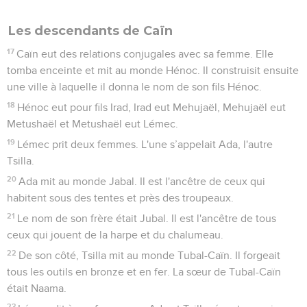
Les descendants de Caïn
17
Caïn eut des relations conjugales avec sa femme. Elle
tomba enceinte et mit au monde Hénoc. Il construisit ensuite
une ville à laquelle il donna le nom de son fils Hénoc.
18
Hénoc eut pour fils Irad, Irad eut Mehujaël, Mehujaël eut
Metushaël et Metushaël eut Lémec.
19
Lémec prit deux femmes. L'une s’appelait Ada, l'autre
Tsilla.
20
Ada mit au monde Jabal. Il est l'ancêtre de ceux qui
habitent sous des tentes et près des troupeaux.
21
Le nom de son frère était Jubal. Il est l'ancêtre de tous
ceux qui jouent de la harpe et du chalumeau.
22
De son côté, Tsilla mit au monde Tubal-Caïn. Il forgeait
tous les outils en bronze et en fer. La sœur de Tubal-Caïn
était Naama.
23