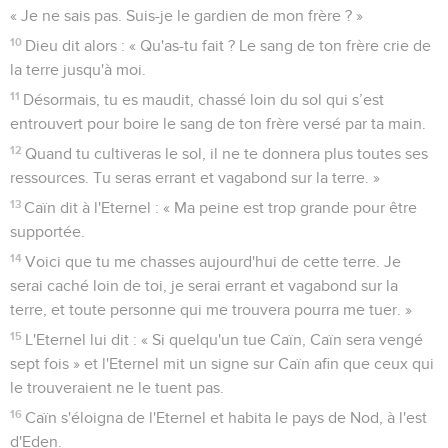
« Je ne sais pas. Suis-je le gardien de mon frère ? »
10
Dieu dit alors : « Qu'as-tu fait ? Le sang de ton frère crie de
la terre jusqu'à moi.
11
Désormais, tu es maudit, chassé loin du sol qui s’est
entrouvert pour boire le sang de ton frère versé par ta main.
12
Quand tu cultiveras le sol, il ne te donnera plus toutes ses
ressources. Tu seras errant et vagabond sur la terre. »
13
Caïn dit à l'Eternel : « Ma peine est trop grande pour être
supportée.
14
Voici que tu me chasses aujourd'hui de cette terre. Je
serai caché loin de toi, je serai errant et vagabond sur la
terre, et toute personne qui me trouvera pourra me tuer. »
15
L'Eternel lui dit : « Si quelqu'un tue Caïn, Caïn sera vengé
sept fois » et l'Eternel mit un signe sur Caïn afin que ceux qui
le trouveraient ne le tuent pas.
16
Caïn s'éloigna de l'Eternel et habita le pays de Nod, à l'est
d'Eden.