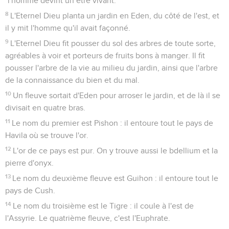
*l'homme devint un être vivant.
8
L'Eternel Dieu planta un jardin en Eden, du côté de l'est, et
il y mit l'homme qu'il avait façonné.
9
L'Eternel Dieu fit pousser du sol des arbres de toute sorte,
agréables à voir et porteurs de fruits bons à manger. Il fit
pousser l'arbre de la vie au milieu du jardin, ainsi que l'arbre
de la connaissance du bien et du mal.
10
Un fleuve sortait d'Eden pour arroser le jardin, et de là il se
divisait en quatre bras.
11
Le nom du premier est Pishon : il entoure tout le pays de
Havila où se trouve l'or.
12
L'or de ce pays est pur. On y trouve aussi le bdellium et la
pierre d'onyx.
13
Le nom du deuxième fleuve est Guihon : il entoure tout le
pays de Cush.
14
Le nom du troisième est le Tigre : il coule à l'est de
l'Assyrie. Le quatrième fleuve, c'est l'Euphrate.