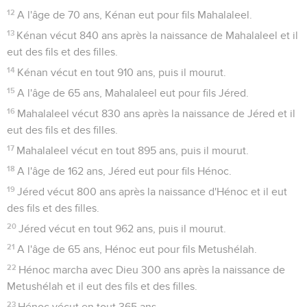
12
A l'âge de 70 ans, Kénan eut pour fils Mahalaleel.
13
Kénan vécut 840 ans après la naissance de Mahalaleel et il
eut des fils et des filles.
14
Kénan vécut en tout 910 ans, puis il mourut.
15
A l'âge de 65 ans, Mahalaleel eut pour fils Jéred.
16
Mahalaleel vécut 830 ans après la naissance de Jéred et il
eut des fils et des filles.
17
Mahalaleel vécut en tout 895 ans, puis il mourut.
18
A l'âge de 162 ans, Jéred eut pour fils Hénoc.
19
Jéred vécut 800 ans après la naissance d'Hénoc et il eut
des fils et des filles.
20
Jéred vécut en tout 962 ans, puis il mourut.
21
A l'âge de 65 ans, Hénoc eut pour fils Metushélah.
22
Hénoc marcha avec Dieu 300 ans après la naissance de
Metushélah et il eut des fils et des filles.
23
Hénoc vécut en tout 365 ans.