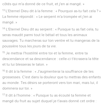
côtés qui m'a donné de ce fruit, et j'en ai mangé. »
13
L'Eternel Dieu dit à la femme : « Pourquoi as-tu fait cela ? »
La femme répondit : « Le serpent m'a trompée et j'en ai
mangé. »
14
L'Eternel Dieu dit au serpent : « Puisque tu as fait cela, tu
seras maudit parmi tout le bétail et tous les animaux
sauvages. Tu marcheras sur ton ventre et tu mangeras de la
poussière tous les jours de ta vie.
15
Je mettrai l'hostilité entre toi et la femme, entre ta
descendance et sa descendance : celle-ci t'écrasera la tête
et tu lui blesseras le talon. »
16
Il dit à la femme : « J'augmenterai la souffrance de tes
grossesses. C'est dans la douleur que tu mettras des enfants
au monde. Tes désirs se porteront vers ton mari, mais lui, il
dominera sur toi. »
17
Il dit à l'homme : « Puisque tu as écouté ta femme et
mangé du fruit au sujet duquel je t'avais donné cet ordre :