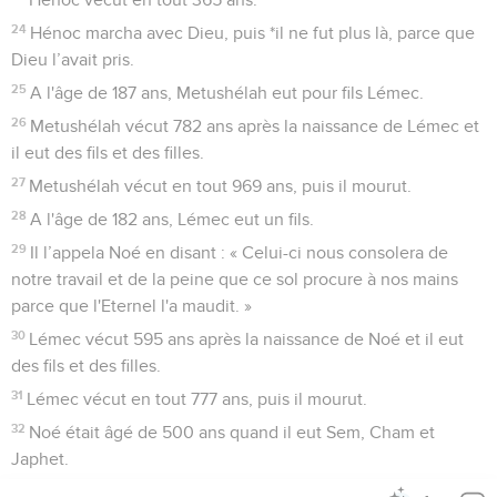
24
Hénoc marcha avec Dieu, puis *il ne fut plus là, parce que
Dieu l’avait pris.
25
A l'âge de 187 ans, Metushélah eut pour fils Lémec.
26
Metushélah vécut 782 ans après la naissance de Lémec et
il eut des fils et des filles.
27
Metushélah vécut en tout 969 ans, puis il mourut.
28
A l'âge de 182 ans, Lémec eut un fils.
29
Il l’appela Noé en disant : « Celui-ci nous consolera de
notre travail et de la peine que ce sol procure à nos mains
parce que l'Eternel l'a maudit. »
30
Lémec vécut 595 ans après la naissance de Noé et il eut
des fils et des filles.
31
Lémec vécut en tout 777 ans, puis il mourut.
32
Noé était âgé de 500 ans quand il eut Sem, Cham et
Japhet.