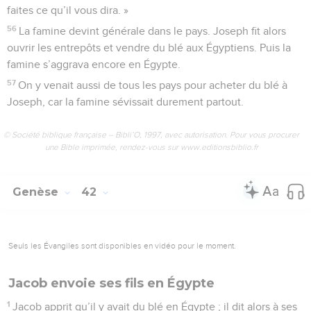
faites ce qu’il vous dira. »
56
La famine devint générale dans le pays. Joseph fit alors
ouvrir les entrepôts et vendre du blé aux Égyptiens. Puis la
famine s’aggrava encore en Égypte.
57
On y venait aussi de tous les pays pour acheter du blé à
Joseph, car la famine sévissait durement partout.
© Société biblique française – Bibli’O, 1997, avec autorisation. Pour vous procurer
une Bible imprimée, rendez-vous sur www.editionsbiblio.fr
Genèse
42
Seuls les Évangiles sont disponibles en vidéo pour le moment.
Jacob envoie ses fils en Égypte
1
Jacob apprit qu’il y avait du blé en Égypte ; il dit alors à ses