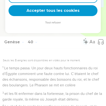
confié, parce que le Seigneur était avec Joseph et faisait
Accepter tous les cookies
réussir tout ce qu’il entreprenait.
© Société biblique française – Bibli’O, 1997, avec autorisation. Pour vous procurer
Tout refuser
une Bible imprimée, rendez-vous sur www.editionsbiblio.fr
Genèse
40
Seuls les Évangiles sont disponibles en vidéo pour le moment.
1
Le temps passa. Un jour deux hauts fonctionnaires du roi
d’Égypte commirent une faute contre lui. C’étaient le chef
des échansons, responsable des boissons du roi, et le chef
des boulangers. Le Pharaon se mit en colère
3
et les fit enfermer dans la forteresse, la prison du chef de la
garde royale, là même où Joseph était détenu.
4