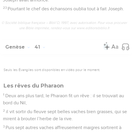
23
Pourtant le chef des échansons oublia tout à fait Joseph.
© Société biblique française – Bibli’O, 1997, avec autorisation. Pour vous procurer
une Bible imprimée, rendez-vous sur www.editionsbiblio.fr
Genèse
41
Seuls les Évangiles sont disponibles en vidéo pour le moment.
Les rêves du Pharaon
1
Deux ans plus tard, le Pharaon fit un rêve : il se trouvait au
bord du Nil,
2
il vit sortir du fleuve sept belles vaches bien grasses, qui se
mirent à brouter l’herbe de la rive.
3
Puis sept autres vaches affreusement maigres sortirent à