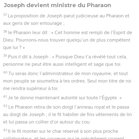
Joseph devient ministre du Pharaon
37
La proposition de Joseph parut judicieuse au Pharaon et
aux gens de son entourage ;
38
le Pharaon leur dit : « Cet homme est rempli de l’Esprit de
Dieu. Pourrions-nous trouver quelqu’un de plus compétent
que lui ? »
39
Puis il dit à Joseph : « Puisque Dieu t’a révélé tout cela,
personne ne peut être aussi intelligent et sage que toi.
40
Tu seras donc l’administrateur de mon royaume, et tout
mon peuple se soumettra à tes ordres. Seul mon titre de roi
me rendra supérieur à toi.
41
Je te donne maintenant autorité sur toute l’Égypte. »
42
Le Pharaon retira de son doigt l’anneau royal et le passa
au doigt de Joseph ; il le fit habiller de fins vêtements de lin
et lui passa un collier d’or autour du cou.
43
Il le fit monter sur le char réservé à son plus proche
collaborateur, et les coureurs qui le précédaient criaient :