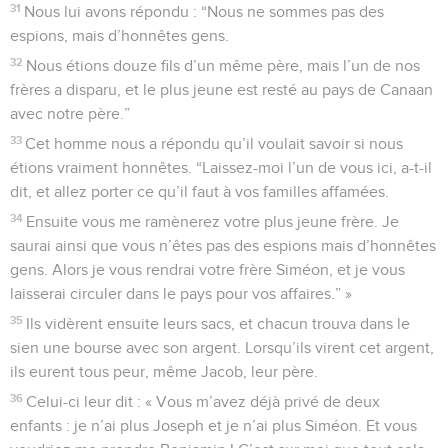
31
Nous lui avons répondu : “Nous ne sommes pas des
espions, mais d’honnêtes gens.
32
Nous étions douze fils d’un même père, mais l’un de nos
frères a disparu, et le plus jeune est resté au pays de Canaan
avec notre père.”
33
Cet homme nous a répondu qu’il voulait savoir si nous
étions vraiment honnêtes. “Laissez-moi l’un de vous ici, a-t-il
dit, et allez porter ce qu’il faut à vos familles affamées.
34
Ensuite vous me ramènerez votre plus jeune frère. Je
saurai ainsi que vous n’êtes pas des espions mais d’honnêtes
gens. Alors je vous rendrai votre frère Siméon, et je vous
laisserai circuler dans le pays pour vos affaires.” »
35
Ils vidèrent ensuite leurs sacs, et chacun trouva dans le
sien une bourse avec son argent. Lorsqu’ils virent cet argent,
ils eurent tous peur, même Jacob, leur père.
36
Celui-ci leur dit : « Vous m’avez déjà privé de deux
enfants : je n’ai plus Joseph et je n’ai plus Siméon. Et vous