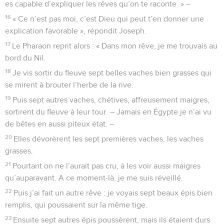
es capable d’expliquer les rêves qu’on te raconte. » –
16
« Ce n’est pas moi, c’est Dieu qui peut t’en donner une
explication favorable », répondit Joseph.
17
Le Pharaon reprit alors : « Dans mon rêve, je me trouvais au
bord du Nil.
18
Je vis sortir du fleuve sept belles vaches bien grasses qui
se mirent à brouter l’herbe de la rive.
19
Puis sept autres vaches, chétives, affreusement maigres,
sortirent du fleuve à leur tour. – Jamais en Égypte je n’ai vu
de bêtes en aussi piteux état. –
20
Elles dévorèrent les sept premières vaches, les vaches
grasses.
21
Pourtant on ne l’aurait pas cru, à les voir aussi maigres
qu’auparavant. A ce moment-là, je me suis réveillé.
22
Puis j’ai fait un autre rêve : je voyais sept beaux épis bien
remplis, qui poussaient sur la même tige.
23
Ensuite sept autres épis poussèrent, mais ils étaient durs