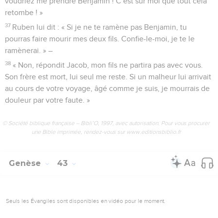
voudriez me prendre Benjamin ! C’est sur moi que tout cela
retombe ! »
37
Ruben lui dit : « Si je ne te ramène pas Benjamin, tu
pourras faire mourir mes deux fils. Confie-le-moi, je te le
ramènerai. » –
38
« Non, répondit Jacob, mon fils ne partira pas avec vous.
Son frère est mort, lui seul me reste. Si un malheur lui arrivait
au cours de votre voyage, âgé comme je suis, je mourrais de
douleur par votre faute. »
© Société biblique française – Bibli’O, 1997, avec autorisation. Pour vous procurer
une Bible imprimée, rendez-vous sur www.editionsbiblio.fr
Genèse
43
Seuls les Évangiles sont disponibles en vidéo pour le moment.