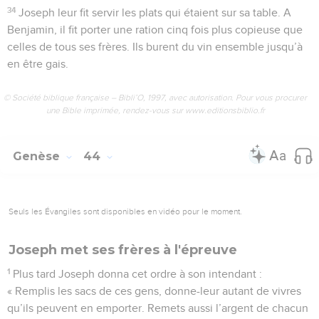
34
Joseph leur fit servir les plats qui étaient sur sa table. A
Benjamin, il fit porter une ration cinq fois plus copieuse que
celles de tous ses frères. Ils burent du vin ensemble jusqu’à
en être gais.
© Société biblique française – Bibli’O, 1997, avec autorisation. Pour vous procurer
une Bible imprimée, rendez-vous sur www.editionsbiblio.fr
Genèse
44
Seuls les Évangiles sont disponibles en vidéo pour le moment.
Joseph met ses frères à l'épreuve
1
Plus tard Joseph donna cet ordre à son intendant :
« Remplis les sacs de ces gens, donne-leur autant de vivres
qu’ils peuvent en emporter. Remets aussi l’argent de chacun