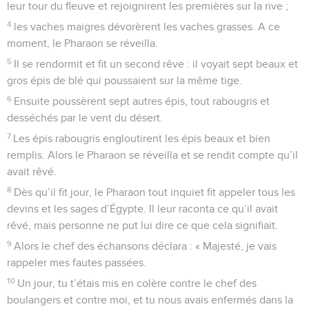
leur tour du fleuve et rejoignirent les premières sur la rive ;
4
les vaches maigres dévorèrent les vaches grasses. A ce
moment, le Pharaon se réveilla.
5
Il se rendormit et fit un second rêve : il voyait sept beaux et
gros épis de blé qui poussaient sur la même tige.
6
Ensuite poussèrent sept autres épis, tout rabougris et
desséchés par le vent du désert.
7
Les épis rabougris engloutirent les épis beaux et bien
remplis. Alors le Pharaon se réveilla et se rendit compte qu’il
avait rêvé.
8
Dès qu’il fit jour, le Pharaon tout inquiet fit appeler tous les
devins et les sages d’Égypte. Il leur raconta ce qu’il avait
rêvé, mais personne ne put lui dire ce que cela signifiait.
9
Alors le chef des échansons déclara : « Majesté, je vais
rappeler mes fautes passées.
10
Un jour, tu t’étais mis en colère contre le chef des
boulangers et contre moi, et tu nous avais enfermés dans la