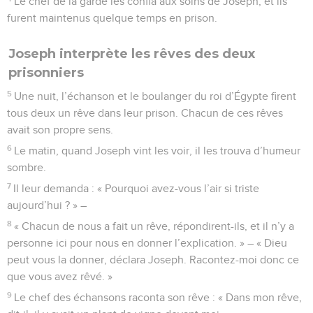
Le chef de la garde les confia aux soins de Joseph, et ils
furent maintenus quelque temps en prison.
Joseph interprète les rêves des deux
prisonniers
5
Une nuit, l’échanson et le boulanger du roi d’Égypte firent
tous deux un rêve dans leur prison. Chacun de ces rêves
avait son propre sens.
6
Le matin, quand Joseph vint les voir, il les trouva d’humeur
sombre.
7
Il leur demanda : « Pourquoi avez-vous l’air si triste
aujourd’hui ? » –
8
« Chacun de nous a fait un rêve, répondirent-ils, et il n’y a
personne ici pour nous en donner l’explication. » – « Dieu
peut vous la donner, déclara Joseph. Racontez-moi donc ce
que vous avez rêvé. »
9
Le chef des échansons raconta son rêve : « Dans mon rêve,