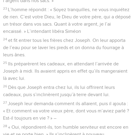
l’argent dans nos sacs. »
23
L’homme répondit : « Soyez tranquilles, ne vous inquiétez
de rien. C’est votre Dieu, le Dieu de votre père, qui a déposé
un trésor dans vos sacs. Quant à votre argent, je l’ai
encaissé. » L’intendant libéra Siméon
24
et fit entrer tous les frères chez Joseph. On leur apporta
de l’eau pour se laver les pieds et on donna du fourrage à
leurs ânes.
25
Ils préparèrent les cadeaux, en attendant l’arrivée de
Joseph à midi. Ils avaient appris en effet qu’ils mangeraient
là avec lui.
26
Dès que Joseph entra chez lui, ils lui offrirent leurs
cadeaux, puis s’inclinèrent jusqu’à terre devant lui.
27
Joseph leur demanda comment ils allaient, puis il ajouta :
« Et comment va votre vieux père, dont vous m’aviez parlé ?
Est-il toujours en vie ? » –
28
« Oui, répondirent-ils, ton humble serviteur est encore en
vie et se porte bien. » Ils s’inclinèrent à nouveau