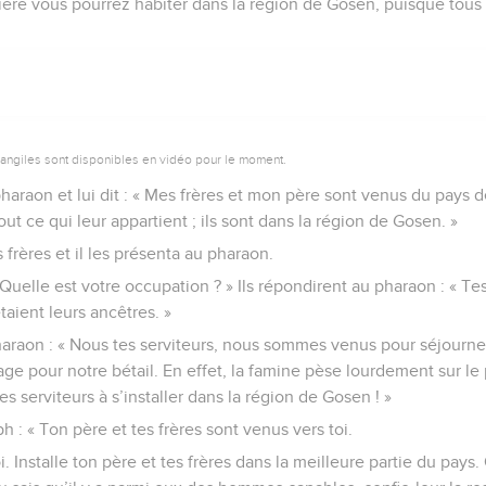
ère vous pourrez habiter dans la région de Gosen, puisque tous 
vangiles sont disponibles en vidéo pour le moment.
 pharaon et lui dit : « Mes frères et mon père sont venus du pays
out ce qui leur appartient ; ils sont dans la région de Gosen. »
es frères et il les présenta au pharaon.
 Quelle est votre occupation ? » Ils répondirent au pharaon : « Te
taient leurs ancêtres. »
pharaon : « Nous tes serviteurs, nous sommes venus pour séjourne
urage pour notre bétail. En effet, la famine pèse lourdement sur l
es serviteurs à s’installer dans la région de Gosen ! »
h : « Ton père et tes frères sont venus vers toi.
. Installe ton père et tes frères dans la meilleure partie du pays.