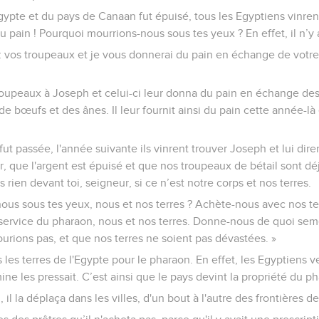
gypte et du pays de Canaan fut épuisé, tous les Egyptiens vinre
 pain ! Pourquoi mourrions-nous sous tes yeux ? En effet, il n’y a
 vos troupeaux et je vous donnerai du pain en échange de votre bé
troupeaux à Joseph et celui-ci leur donna du pain en échange de
de bœufs et des ânes. Il leur fournit ainsi du pain cette année-l
ut passée, l'année suivante ils vinrent trouver Joseph et lui dire
, que l'argent est épuisé et que nos troupeaux de bétail sont dé
s rien devant toi, seigneur, si ce n’est notre corps et nos terres.
ous sous tes yeux, nous et nos terres ? Achète-nous avec nos t
 service du pharaon, nous et nos terres. Donne-nous de quoi sem
ourions pas, et que nos terres ne soient pas dévastées. »
les terres de l'Egypte pour le pharaon. En effet, les Egyptiens 
ne les pressait. C’est ainsi que le pays devint la propriété du p
 il la déplaça dans les villes, d'un bout à l'autre des frontières de