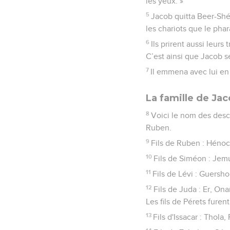
les yeux. »
5
Jacob quitta Beer-Shéb
les chariots que le pha
6
Ils prirent aussi leur
C’est ainsi que Jacob s
7
Il emmena avec lui en Eg
La famille de Ja
8
Voici le nom des descen
Ruben.
9
Fils de Ruben : Hénoc,
10
Fils de Siméon : Jemu
11
Fils de Lévi : Guersho
12
Fils de Juda : Er, On
Les fils de Pérets furen
13
Fils d'Issacar : Thola