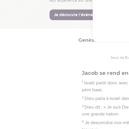
27
Ils lui rapportèrent a
avait envoyés pour le t
28
Israël dit : « Cela su
Genèse
46
Seuls les É
Jacob se rend en
1
Israël partit donc avec
père Isaac.
2
Dieu parla à Israël dans
3
Dieu dit : « Je suis Di
une grande nation.
4
Je descendrai moi-mêm