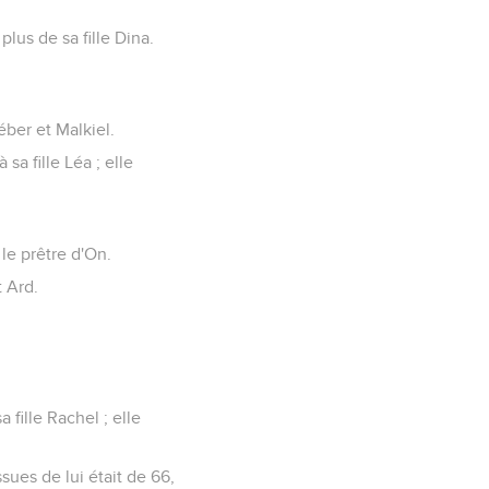
lus de sa fille Dina.
Héber et Malkiel.
sa fille Léa ; elle
le prêtre d'On.
 Ard.
 fille Rachel ; elle
ues de lui était de 66,