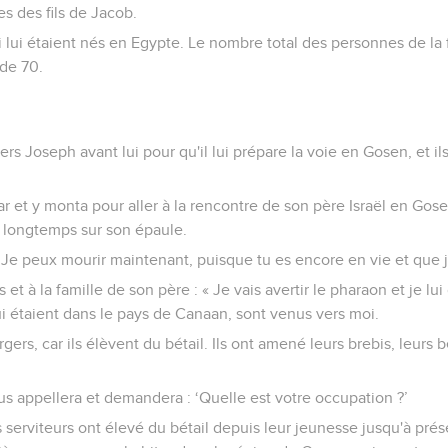
s des fils de Jacob.
ui lui étaient nés en Egypte. Le nombre total des personnes de la
 de 70.
s Joseph avant lui pour qu'il lui prépare la voie en Gosen, et ils
 et y monta pour aller à la rencontre de son père Israël en Gosen. 
a longtemps sur son épaule.
 « Je peux mourir maintenant, puisque tu es encore en vie et que j'
 et à la famille de son père : « Je vais avertir le pharaon et je lui d
i étaient dans le pays de Canaan, sont venus vers moi.
rs, car ils élèvent du bétail. Ils ont amené leurs brebis, leurs b
s appellera et demandera : ‘Quelle est votre occupation ?’
 serviteurs ont élevé du bétail depuis leur jeunesse jusqu'à pré