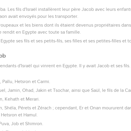
a. Les fils d'Israël installèrent leur père Jacob avec leurs enfan
raon avait envoyés pour les transporter.
s troupeaux et les biens dont ils étaient devenus propriétaires da
e rendit en Egypte avec toute sa famille.
ypte ses fils et ses petits-fils, ses filles et ses petites-filles et t
cob
dants d'Israël qui vinrent en Egypte. Il y avait Jacob et ses fils.
 Pallu, Hetsron et Carmi.
el, Jamin, Ohad, Jakin et Tsochar, ainsi que Saül, le fils de la 
n, Kehath et Merari.
an, Shéla, Pérets et Zérach ; cependant, Er et Onan moururent da
t Hetsron et Hamul.
, Puva, Job et Shimron.