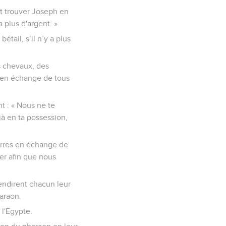
nt trouver Joseph en
 plus d'argent. »
tail, s’il n’y a plus
s chevaux, des
à en échange de tous
nt : « Nous ne te
jà en ta possession,
erres en échange de
er afin que nous
vendirent chacun leur
haraon.
 l'Egypte.