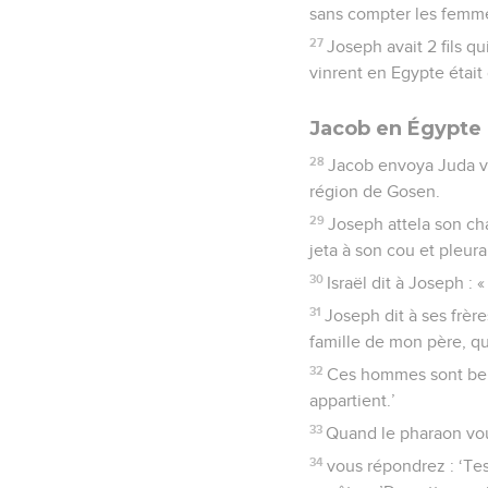
sans compter les femme
27
Joseph avait 2 fils q
vinrent en Egypte était
Jacob en Égypte
28
Jacob envoya Juda ver
région de Gosen.
29
Joseph attela son char
jeta à son cou et pleur
30
Israël dit à Joseph :
31
Joseph dit à ses frères
famille de mon père, qu
32
Ces hommes sont berge
appartient.’
33
Quand le pharaon vou
34
vous répondrez : ‘Tes