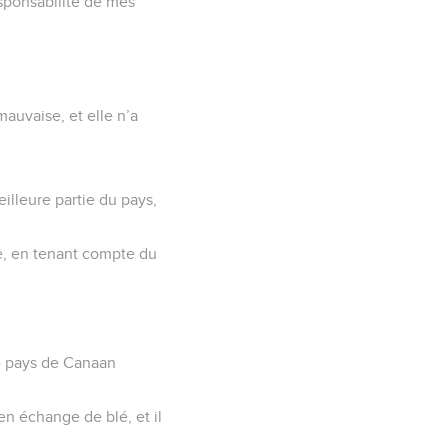
esponsabilité de mes
mauvaise, et elle n’a
eilleure partie du pays,
re, en tenant compte du
 le pays de Canaan
en échange de blé, et il