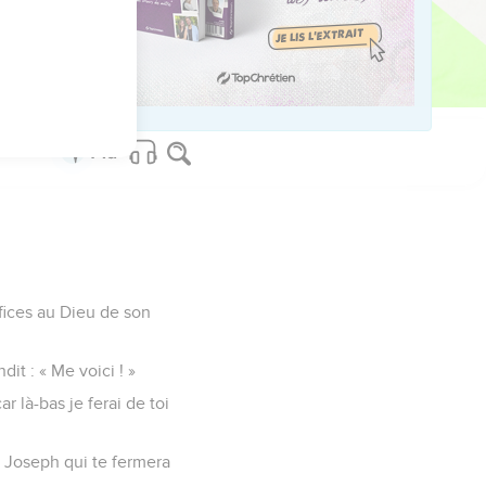
t les chariots que Joseph
 de mourir. »
rifices au Dieu de son
dit : « Me voici ! »
r là-bas je ferai de toi
 Joseph qui te fermera