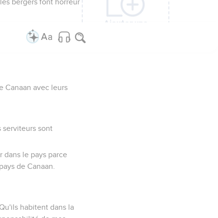
les bergers font horreur
Ajouter une
Ajouter une
Ajouter une
Ajouter une
Ajouter une
Ajouter une
colonne
colonne
colonne
colonne
colonne
colonne
 de Canaan avec leurs
s serviteurs sont
r dans le pays parce
e pays de Canaan.
 Qu'ils habitent dans la