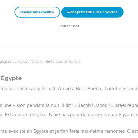
lors toutes les paroles que Joseph leur avait dites, et lorsqu’il vi
Accepter tous les cookies
Choisir mes cookies
ransporter, leur père Jacob se ranima.
ffit ! Mon fils Joseph est encore en vie ! Je veux aller le voir avant
Tout refuser
vangiles sont disponibles en vidéo pour le moment.
 Égypte
 tout ce qui lui appartenait. Arrivé à Beer-Shéba, il offrit des sac
 une vision pendant la nuit. Il dit : « Jacob ! Jacob ! » Israël répon
eu, le Dieu de ton père. N’aie pas peur de descendre en Egypte, ca
e avec toi en Egypte et je t'en ferai moi-même remonter. C’est