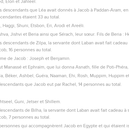
d, Elon et Jahleel.
es descendants que Léa avait donnés à Jacob à Paddan-Aram, en p
cendantes étaient 33 au total.
, Haggi, Shuni, Etsbon, Eri, Arodi et Areéli.
ishva, Jishvi et Beria ainsi que Sérach, leur sœur. Fils de Beria : 
s descendants de Zilpa, la servante dont Laban avait fait cadeau à 
ob, 16 personnes au total.
emme de Jacob : Joseph et Benjamin.
 Manassé et Ephraïm, que lui donna Asnath, fille de Poti-Phéra, 
éla, Béker, Ashbel, Guéra, Naaman, Ehi, Rosh, Muppim, Huppim et
 descendants que Jacob eut par Rachel, 14 personnes au total.
htseel, Guni, Jetser et Shillem.
descendants de Bilha, la servante dont Laban avait fait cadeau à sa
ob, 7 personnes au total.
personnes qui accompagnèrent Jacob en Egypte et qui étaient iss