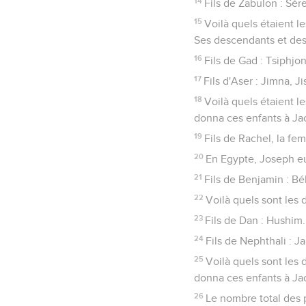
14
Fils de Zabulon : Sére
15
Voilà quels étaient l
Ses descendants et des
16
Fils de Gad : Tsiphjon
17
Fils d'Aser : Jimna, J
18
Voilà quels étaient le
donna ces enfants à Jac
19
Fils de Rachel, la f
20
En Egypte, Joseph eut
21
Fils de Benjamin : B
22
Voilà quels sont les
23
Fils de Dan : Hushim.
24
Fils de Nephthali : Ja
25
Voilà quels sont les 
donna ces enfants à Jac
26
Le nombre total des 