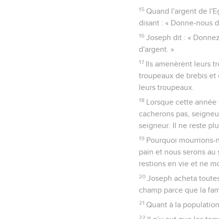
15
Quand l'argent de l'E
disant : « Donne-nous du
16
Joseph dit : « Donnez
d'argent. »
17
Ils amenèrent leurs 
troupeaux de brebis et 
leurs troupeaux.
18
Lorsque cette année f
cacherons pas, seigneur
seigneur. Il ne reste plu
19
Pourquoi mourrions-n
pain et nous serons au
restions en vie et ne m
20
Joseph acheta toutes 
champ parce que la fami
21
Quant à la population,
22