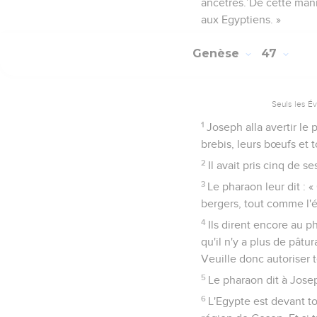
ancêtres.’De cette mani
aux Egyptiens. »
Genèse
47
Seuls les É
1
Joseph alla avertir le
brebis, leurs bœufs et t
2
Il avait pris cinq de s
3
Le pharaon leur dit : «
bergers, tout comme l'é
4
Ils dirent encore au 
qu'il n'y a plus de pât
Veuille donc autoriser t
5
Le pharaon dit à Josep
6
L'Egypte est devant toi