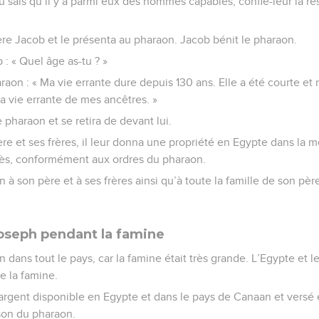
tu sais qu’il y a parmi eux des hommes capables, confie-leur la r
ère Jacob et le présenta au pharaon. Jacob bénit le pharaon.
 : « Quel âge as-tu ? »
aon : « Ma vie errante dure depuis 130 ans. Elle a été courte et 
la vie errante de mes ancêtres. »
 pharaon et se retira de devant lui.
re et ses frères, il leur donna une propriété en Egypte dans la m
ès, conformément aux ordres du pharaon.
n à son père et à ses frères ainsi qu’à toute la famille de son pè
Joseph pendant la famine
ain dans tout le pays, car la famine était très grande. L’Egypte et
e la famine.
'argent disponible en Egypte et dans le pays de Canaan et versé 
ison du pharaon.