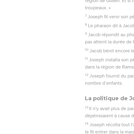
région de Gosen. Et si 
troupeaux. »
7
Joseph fit venir son p
8
Le pharaon dit à Jacob
9
Jacob répondit au phar
pas atteint la durée de 
10
Jacob bénit encore le
11
Joseph installa son pè
dans la région de Rams
12
Joseph fournit du pai
nombre d’enfants.
La politique de 
13
Il n'y avait plus de p
dépérissaient à cause d
14
Joseph récolta tout l
le fit entrer dans la ma